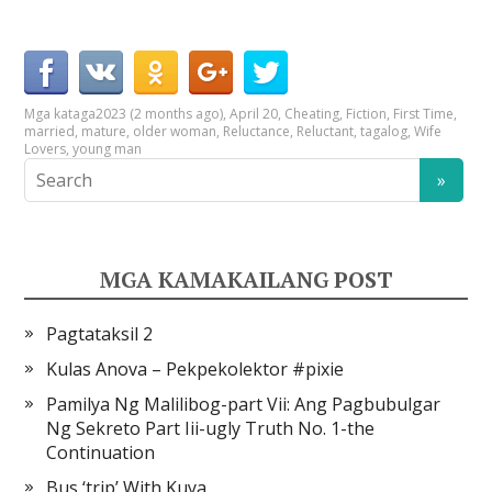
Mga kataga
2023 (2 months ago)
,
April 20
,
Cheating
,
Fiction
,
First Time
,
married
,
mature
,
older woman
,
Reluctance
,
Reluctant
,
tagalog
,
Wife
Lovers
,
young man
MGA KAMAKAILANG POST
Pagtataksil 2
Kulas Anova – Pekpekolektor #pixie
Pamilya Ng Malilibog-part Vii: Ang Pagbubulgar
Ng Sekreto Part Iii-ugly Truth No. 1-the
Continuation
Bus ‘trip’ With Kuya