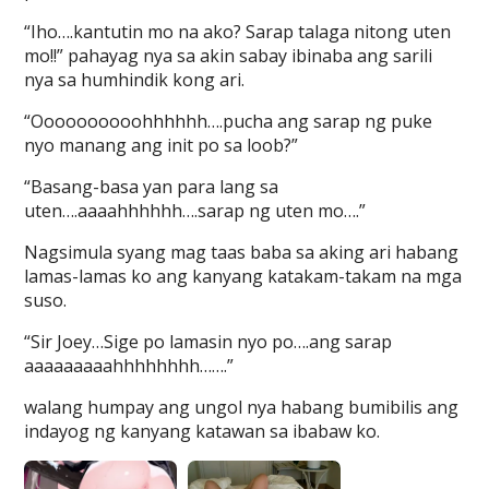
“Iho….kantutin mo na ako? Sarap talaga nitong uten
mo!!” pahayag nya sa akin sabay ibinaba ang sarili
nya sa humhindik kong ari.
“Oooooooooohhhhhh….pucha ang sarap ng puke
nyo manang ang init po sa loob?”
“Basang-basa yan para lang sa
uten….aaaahhhhhh….sarap ng uten mo….”
Nagsimula syang mag taas baba sa aking ari habang
lamas-lamas ko ang kanyang katakam-takam na mga
suso.
“Sir Joey…Sige po lamasin nyo po….ang sarap
aaaaaaaaahhhhhhhh…….”
walang humpay ang ungol nya habang bumibilis ang
indayog ng kanyang katawan sa ibabaw ko.