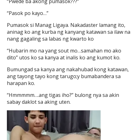
“Pwede ba akong pumasok???”
“Pasok po kayo…”
Pumasok si Manag Ligaya. Nakadaster lamang ito,
aninag ko ang kurba ng kanyang katawan sa ilaw na
nang gagaling sa labas ng kwarto ko
“Hubarin mo na yang sout mo…samahan mo ako
dito” utos ko sa kanya at inalis ko ang kumot ko.
Bumungad sa kanya ang nakahubad kong katawan,
ang tayong tayo kong tarugo;y bumabandera sa
harapan ko.
“Hmmmmm….ang tigas iho?” bulong nya sa akin
sabay daklot sa aking uten.