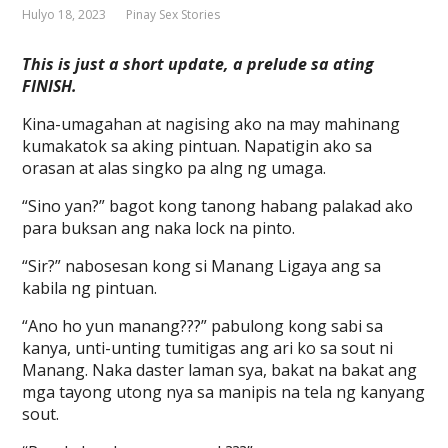
Hulyo 18, 2023
Pinay Sex Stories
This is just a short update, a prelude sa ating
FINISH.
Kina-umagahan at nagising ako na may mahinang
kumakatok sa aking pintuan. Napatigin ako sa
orasan at alas singko pa alng ng umaga.
“Sino yan?” bagot kong tanong habang palakad ako
para buksan ang naka lock na pinto.
“Sir?” nabosesan kong si Manang Ligaya ang sa
kabila ng pintuan.
“Ano ho yun manang???” pabulong kong sabi sa
kanya, unti-unting tumitigas ang ari ko sa sout ni
Manang. Naka daster laman sya, bakat na bakat ang
mga tayong utong nya sa manipis na tela ng kanyang
sout.