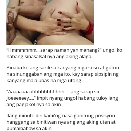
“Hmmmmmm….sarap naman yan manang?” ungol ko
habang sinasalsal nya ang aking alaga.
Binaba ko ang sarili sa kanyang mga suso at guton
na sinunggaban ang mga ito, kay sarap sipsipin ng
kanyang mala ubas na mga utong.
“Aaaaaaaaahhhhhhhhhhh……ang sarap sir
Joeeeeeey…..” impit nyang ungol habang tuloy lang
ang pagjakol nya sa akin.
Ilang minuto din kami’ng nasa ganitong posisyon
hanggang sa binitiwan nya ang ang aking uten at
pumaibabaw sa akin.