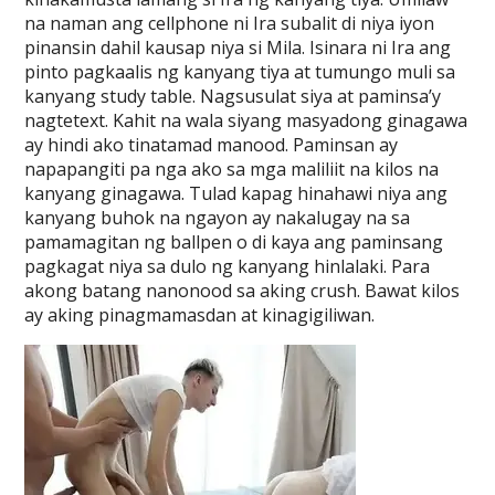
na naman ang cellphone ni Ira subalit di niya iyon
pinansin dahil kausap niya si Mila. Isinara ni Ira ang
pinto pagkaalis ng kanyang tiya at tumungo muli sa
kanyang study table. Nagsusulat siya at paminsa’y
nagtetext. Kahit na wala siyang masyadong ginagawa
ay hindi ako tinatamad manood. Paminsan ay
napapangiti pa nga ako sa mga maliliit na kilos na
kanyang ginagawa. Tulad kapag hinahawi niya ang
kanyang buhok na ngayon ay nakalugay na sa
pamamagitan ng ballpen o di kaya ang paminsang
pagkagat niya sa dulo ng kanyang hinlalaki. Para
akong batang nanonood sa aking crush. Bawat kilos
ay aking pinagmamasdan at kinagigiliwan.