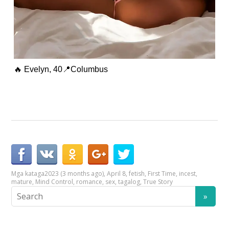
🔥 Evelyn, 40📍Columbus
Mga kataga
2023 (3 months ago)
,
April 8
,
fetish
,
First Time
,
incest
,
mature
,
Mind Control
,
romance
,
sex
,
tagalog
,
True Story