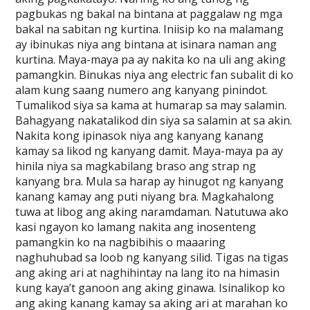
pagbukas ng bakal na bintana at paggalaw ng mga
bakal na sabitan ng kurtina. Iniisip ko na malamang
ay ibinukas niya ang bintana at isinara naman ang
kurtina. Maya-maya pa ay nakita ko na uli ang aking
pamangkin. Binukas niya ang electric fan subalit di ko
alam kung saang numero ang kanyang pinindot.
Tumalikod siya sa kama at humarap sa may salamin.
Bahagyang nakatalikod din siya sa salamin at sa akin.
Nakita kong ipinasok niya ang kanyang kanang
kamay sa likod ng kanyang damit. Maya-maya pa ay
hinila niya sa magkabilang braso ang strap ng
kanyang bra. Mula sa harap ay hinugot ng kanyang
kanang kamay ang puti niyang bra. Magkahalong
tuwa at libog ang aking naramdaman. Natutuwa ako
kasi ngayon ko lamang nakita ang inosenteng
pamangkin ko na nagbibihis o maaaring
naghuhubad sa loob ng kanyang silid. Tigas na tigas
ang aking ari at naghihintay na lang ito na himasin
kung kaya’t ganoon ang aking ginawa. Isinalikop ko
ang aking kanang kamay sa aking ari at marahan ko