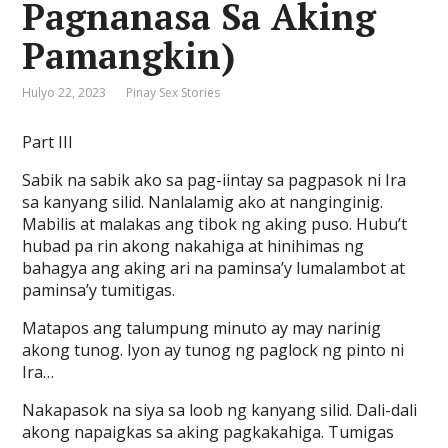
Pagnanasa Sa Aking
Pamangkin)
Hulyo 22, 2023
Pinay Sex Stories
Part III
Sabik na sabik ako sa pag-iintay sa pagpasok ni Ira
sa kanyang silid. Nanlalamig ako at nanginginig.
Mabilis at malakas ang tibok ng aking puso. Hubu’t
hubad pa rin akong nakahiga at hinihimas ng
bahagya ang aking ari na paminsa’y lumalambot at
paminsa’y tumitigas.
Matapos ang talumpung minuto ay may narinig
akong tunog. Iyon ay tunog ng paglock ng pinto ni
Ira…
Nakapasok na siya sa loob ng kanyang silid. Dali-dali
akong napaigkas sa aking pagkakahiga. Tumigas