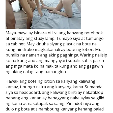
Maya-maya ay isinara ni Ira ang kanyang notebook
at pinatay ang study lamp. Tumayo siya at tumungo
sa cabinet. May kinuha siyang plastic na bote na
kung hindi ako magkakamali ay bote ng lotion. Muli,
bumilis na naman ang aking paghinga. Waring naiisip
ko na kung ano ang mangyayari subalit sabik pa rin
ang mga mata ko na makita kung ano ang gagawin
ng aking dalagitang pamangkin.
Hawak ang bote ng lotion sa kanyang kaliwang
kamay, tinungo ni Ira ang kanyang kama. Sumandal
siya sa headboard, ang kaliwang binti ay nakatiklop
habang ang kanan ay bahagyang nakalaylay sa gilid
ng kama at nakatapak sa sahig. Pinindot niya ang
dulo ng bote at sinambot ng kanyang kanang palad