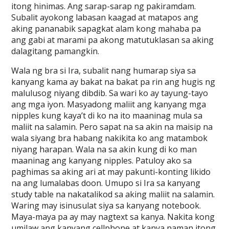
itong hinimas. Ang sarap-sarap ng pakiramdam.
Subalit ayokong labasan kaagad at matapos ang
aking pananabik sapagkat alam kong mahaba pa
ang gabi at marami pa akong matutuklasan sa aking
dalagitang pamangkin.
Wala ng bra si Ira, subalit nang humarap siya sa
kanyang kama ay bakat na bakat pa rin ang hugis ng
malulusog niyang dibdib. Sa wari ko ay tayung-tayo
ang mga iyon. Masyadong maliit ang kanyang mga
nipples kung kaya’t di ko na ito maaninag mula sa
maliit na salamin. Pero sapat na sa akin na maisip na
wala siyang bra habang nakikita ko ang matambok
niyang harapan. Wala na sa akin kung di ko man
maaninag ang kanyang nipples. Patuloy ako sa
paghimas sa aking ari at may pakunti-konting likido
na ang lumalabas doon. Umupo si Ira sa kanyang
study table na nakatalikod sa aking maliit na salamin.
Waring may isinusulat siya sa kanyang notebook.
Maya-maya pa ay may nagtext sa kanya. Nakita kong
umilaw ang kanyang cellphone at kanya naman itong