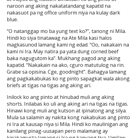
naroon ang aking nakatatandang kapatid na
nakasuot pa ng office uniform niya na kulay dark
blue.
“O natanggap mo ba yung text ko?”, tanong ni Mila.
Hindi ko siya tinatawag na Ate Mila kasi halos
magkasunod lamang kami ng edad. “Oo, nakakain na
kami ni Ira. May natira pa yata dung corned beef
baka nagugutom ka”. Mukhang pagod ang aking
kapatid. “Nakakain na ako, cguro matutulog na rin.
Grabe sa opisina. Cge, goodnight”. Bahagya lamang
ang pagkakabukas ko ng pinto sapagkat wala akong
briefs at tigas na tigas ang aking ari.
Inilock ko ang pinto at hinubad muli ang aking
shorts. Inilabas ko uli ang aking ari na tigas na tigas.
Hinawi kong muli ang kutson at ipinatong ang silya.
Mula sa salamin ay nakita kong nakabukas ang pinto
ni Ira at kausap niya si Mila. Hindi ko maulinigan ang
kanilang pinag-uusapan pero malamang ay
kinakamusta lamang si Ira ng kanyang tiya. Umilaw