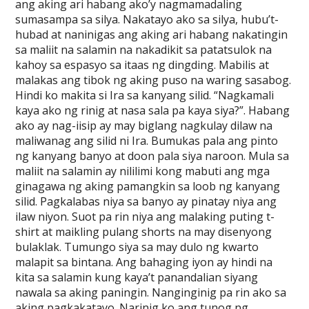
ang aking ari habang ako’y nagmamadaling
sumasampa sa silya. Nakatayo ako sa silya, hubu’t-
hubad at naninigas ang aking ari habang nakatingin
sa maliit na salamin na nakadikit sa patatsulok na
kahoy sa espasyo sa itaas ng dingding. Mabilis at
malakas ang tibok ng aking puso na waring sasabog.
Hindi ko makita si Ira sa kanyang silid. “Nagkamali
kaya ako ng rinig at nasa sala pa kaya siya?”. Habang
ako ay nag-iisip ay may biglang nagkulay dilaw na
maliwanag ang silid ni Ira. Bumukas pala ang pinto
ng kanyang banyo at doon pala siya naroon. Mula sa
maliit na salamin ay nililimi kong mabuti ang mga
ginagawa ng aking pamangkin sa loob ng kanyang
silid. Pagkalabas niya sa banyo ay pinatay niya ang
ilaw niyon. Suot pa rin niya ang malaking puting t-
shirt at maikling pulang shorts na may disenyong
bulaklak. Tumungo siya sa may dulo ng kwarto
malapit sa bintana. Ang bahaging iyon ay hindi na
kita sa salamin kung kaya’t panandalian siyang
nawala sa aking paningin. Nanginginig pa rin ako sa
aking pagkakatayo. Narinig ko ang tunog ng