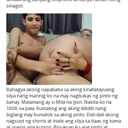
sinagot.
Bahagya akong napababa sa aking kinatatayuang
silya nang marinig ko na may nagbukas ng pinto ng
bahay. Malamang ay si Mila na iyon. Nakita ko na
10:00 na pala. Kumabog ang aking dibdib nang
biglang may kumatok sa aking pinto. Dali-dali akong
nagsuot ng shorts at inalis ang silya sa itaas ng kama
at inayos ang kutson. Binuksan ko ang pinto at