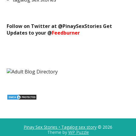
Follow on Twitter at @
PinaySexStories
Get
Updates to your @
Feedburner
Pinay Sex Stories • Tagalog sex story
© 2026
Theme by
WP Puzzle