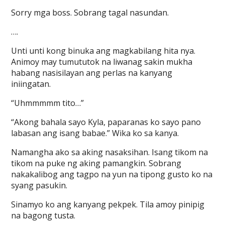
Sorry mga boss. Sobrang tagal nasundan.
….
Unti unti kong binuka ang magkabilang hita nya.
Animoy may tumututok na liwanag sakin mukha
habang nasisilayan ang perlas na kanyang
iniingatan.
“Uhmmmmm tito…”
“Akong bahala sayo Kyla, paparanas ko sayo pano
labasan ang isang babae.” Wika ko sa kanya.
Namangha ako sa aking nasaksihan. Isang tikom na
tikom na puke ng aking pamangkin. Sobrang
nakakalibog ang tagpo na yun na tipong gusto ko na
syang pasukin.
Sinamyo ko ang kanyang pekpek. Tila amoy pinipig
na bagong tusta.