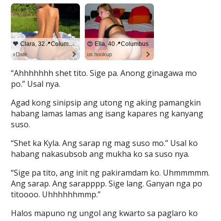
“Ahhhhhhh shet tito. Sige pa. Anong ginagawa mo
po.” Usal nya.
Agad kong sinipsip ang utong ng aking pamangkin
habang lamas lamas ang isang kapares ng kanyang
suso.
“Shet ka Kyla. Ang sarap ng mag suso mo.” Usal ko
habang nakasubsob ang mukha ko sa suso nya.
“Sige pa tito, ang init ng pakiramdam ko. Uhmmmmm.
Ang sarap. Ang sarapppp. Sige lang. Ganyan nga po
titoooo. Uhhhhhhmmp.”
Halos mapuno ng ungol ang kwarto sa paglaro ko