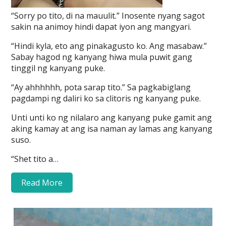
“Sorry po tito, di na mauulit.” Inosente nyang sagot
sakin na animoy hindi dapat iyon ang mangyari.
“Hindi kyla, eto ang pinakagusto ko. Ang masabaw.”
Sabay hagod ng kanyang hiwa mula puwit gang
tinggil ng kanyang puke.
“Ay ahhhhhh, pota sarap tito.” Sa pagkabiglang
pagdampi ng daliri ko sa clitoris ng kanyang puke.
Unti unti ko ng nilalaro ang kanyang puke gamit ang
aking kamay at ang isa naman ay lamas ang kanyang
suso.
“Shet tito a…
Read More