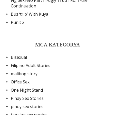
Ng Sekreto Part Iii-ugly Truth No. 1-the
Continuation
Bus ‘trip’ With Kuya
Punit 2
MGA KATEGORYA
Bisexual
Filipino Adult Stories
malibog story
Office Sex
One Night Stand
Pinay Sex Stories
pinoy sex stories
tagalog sex stories