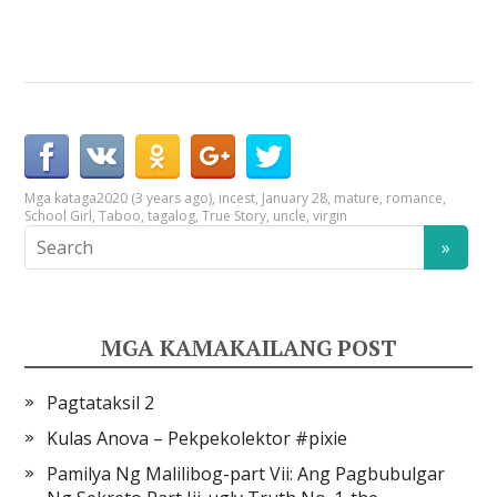
Mga kataga
2020 (3 years ago)
,
incest
,
January 28
,
mature
,
romance
,
School Girl
,
Taboo
,
tagalog
,
True Story
,
uncle
,
virgin
MGA KAMAKAILANG POST
Pagtataksil 2
Kulas Anova – Pekpekolektor #pixie
Pamilya Ng Malilibog-part Vii: Ang Pagbubulgar