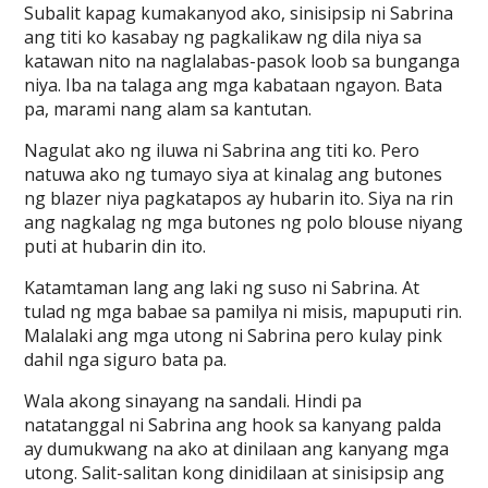
Subalit kapag kumakanyod ako, sinisipsip ni Sabrina
ang titi ko kasabay ng pagkalikaw ng dila niya sa
katawan nito na naglalabas-pasok loob sa bunganga
niya. Iba na talaga ang mga kabataan ngayon. Bata
pa, marami nang alam sa kantutan.
Nagulat ako ng iluwa ni Sabrina ang titi ko. Pero
natuwa ako ng tumayo siya at kinalag ang butones
ng blazer niya pagkatapos ay hubarin ito. Siya na rin
ang nagkalag ng mga butones ng polo blouse niyang
puti at hubarin din ito.
Katamtaman lang ang laki ng suso ni Sabrina. At
tulad ng mga babae sa pamilya ni misis, mapuputi rin.
Malalaki ang mga utong ni Sabrina pero kulay pink
dahil nga siguro bata pa.
Wala akong sinayang na sandali. Hindi pa
natatanggal ni Sabrina ang hook sa kanyang palda
ay dumukwang na ako at dinilaan ang kanyang mga
utong. Salit-salitan kong dinidilaan at sinisipsip ang