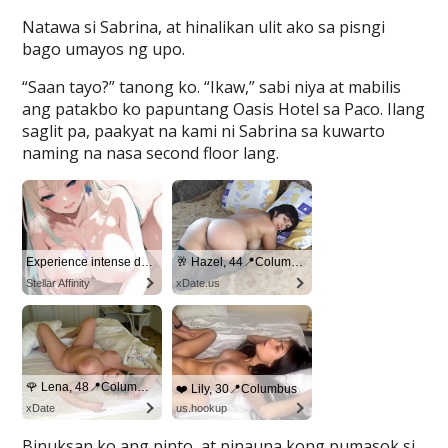
Natawa si Sabrina, at hinalikan ulit ako sa pisngi
bago umayos ng upo.
“Saan tayo?” tanong ko. “Ikaw,” sabi niya at mabilis
ang patakbo ko papuntang Oasis Hotel sa Paco. Ilang
saglit pa, paakyat na kami ni Sabrina sa kuwarto
naming na nasa second floor lang.
Binuksan ko ang pinto, at pinauna kong pumasok si