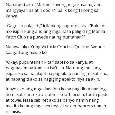
Napangiti ako. “Marami kayong mga kasama, ano
mangyayari sa atin doon?” balik kong tanong sa
kanya.
“Gago ka pala, eh,” iritableng sagot ni Julia. “Bakit di
mo isipin kung ano ang mga nasa paligid ng Manila
Yatch Club na puwede nating puntahan?”
Natawa ako. Yung Victoria Court sa Quirino Avenue
kaagad ang naisip ko.
“Okay, pupuntahan kita,” sabi ko sa kanya, at
nagpaalam na kami sa isa’t isa. Natuong muli ang
isipan ko sa nalalapit na pagkikita naming ni Sabrina,
at napangiti ako sa nagiging epekto niya sa akin.
Inayos ko ang mga dadalhin ko sa pagkikita naming
ito ni Sabrian: extra-clothes, tooth brush, tooth paste
at towel. Nasa cabinet ako sa banyo namin nang
makita ko ang mga sex toys at sex enhancers namin
ni misis.