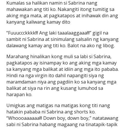
Kumalas sa halikan namin si Sabrina nang
mahawakan ang titi ko. Nakangiti itong tumitig sa
aking mga mata, at pagkatapos at inihawak din ang
kanyang kaliwang kamay dito
“Fuuuccckkkk!!! Ang laki taaalaaggaaa!!!” gigil na
sambit ni Sabrina at sinimulang salsalin ng kanyang
dalawang kamay ang titi ko. Balot na ako ng libog.
Marahang hinalikan kong muli sa labi si Sabrina,
pagkatapos ay isinampay ko ang aking mga kamay
sa kanyang mga balikat at idiin ang mga ito pababa.
Hindi na nga virgin ito dahil napangiti siya ng
maramdaman niya ang pagdiin ko sa kanyang mga
balikat at siya na rin ang kusang lumuhod sa
harapan ko.
Umigkas ang matigas na matigas kong titi nang
hatakin pababa ni Sabrina ang shorts ko.
“Whoooaaaaaa!!! Down boy, down boy,” natatawang
sabi ni Sabrina habang magaang na tinatapik-tapik