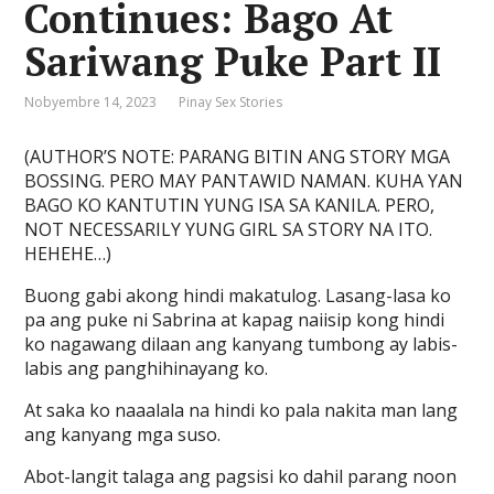
Continues: Bago At
Sariwang Puke Part II
Nobyembre 14, 2023
Pinay Sex Stories
(AUTHOR’S NOTE: PARANG BITIN ANG STORY MGA
BOSSING. PERO MAY PANTAWID NAMAN. KUHA YAN
BAGO KO KANTUTIN YUNG ISA SA KANILA. PERO,
NOT NECESSARILY YUNG GIRL SA STORY NA ITO.
HEHEHE…)
Buong gabi akong hindi makatulog. Lasang-lasa ko
pa ang puke ni Sabrina at kapag naiisip kong hindi
ko nagawang dilaan ang kanyang tumbong ay labis-
labis ang panghihinayang ko.
At saka ko naaalala na hindi ko pala nakita man lang
ang kanyang mga suso.
Abot-langit talaga ang pagsisi ko dahil parang noon