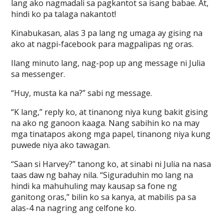
lang ako nagmadali sa pagkantot sa isang babae. At,
hindi ko pa talaga nakantot!
Kinabukasan, alas 3 pa lang ng umaga ay gising na
ako at nagpi-facebook para magpalipas ng oras.
Ilang minuto lang, nag-pop up ang message ni Julia
sa messenger.
“Huy, musta ka na?” sabi ng message.
“K lang,” reply ko, at tinanong niya kung bakit gising
na ako ng ganoon kaaga. Nang sabihin ko na may
mga tinatapos akong mga papel, tinanong niya kung
puwede niya ako tawagan.
“Saan si Harvey?” tanong ko, at sinabi ni Julia na nasa
taas daw ng bahay nila. “Siguraduhin mo lang na
hindi ka mahuhuling may kausap sa fone ng
ganitong oras,” bilin ko sa kanya, at mabilis pa sa
alas-4 na nagring ang celfone ko.