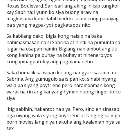
Roxas Boulevard. Sari-sari ang aking iniisip tungkol
kay Sabrina: Iiyutin ko siya buong araw na
magkasama kami dahil hindi ko alam kung papayag
pa siyang magpa-iyot pagkatapos nito.
Sa kabilang dako, bigla kong naisip na baka
nahimasmasan na si Sabrina at hindi na pumunta sa
lugar na usapan namin. Biglang nanlambot ang titi
kong kanina pa buhay na buhay at ninenerbiyos
kong ipinagpatuloy ang pagmamaneho.
Saka bumalik sa isipan ko ang nangyari sa amin ni
Sabrina. Ang gumugulo sa isipan ko, sinabi niyang
wala pa siyang boyfriend pero naramdaman kong
warat na rin ang kanyang hymen noong finger-in ko
siya.
Ibig sabihin, nakantot na siya. Pero, sino eh sinasabi
nga niyang wala siyang boyfriend at tanging sa mga
porn movies lang niya nakuha ang kaalaman niya sa
sex.