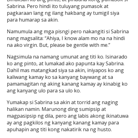
Sabrina. Pero hindi ito tuluyang pumasok at
pagkaraan lang ng ilang hakbang ay tumigil siya
para humarap sa akin.
Namumula ang mga pisngi pero nakangiti si Sabrina
nang magsalita: “Ahiya, I know alam mo na na hindi
na ako virgin. But, please be gentle with me.”
Nagsimula na namang umunat ang titi ko. Isinarado
ko ang pinto, at lumakad ako papunta kay Sabrina.
Dahil mas matangkad siya sa akin, iniyapos ko ang
kaliwang kamay ko sa kanyang baywang at sa
pamamagitan ng aking kanang kamay ay kinabig ko
ang kanyang ulo para sa ulo ko.
Yumakap si Sabrina sa akin at torrid ang naging
halikan namin. Marunong ding sumipsip at
magpasipsip ng dila, pero ang labis akong ikinatuwa
ay ang pagkilos ng kanyang kanang kamay para
apuhapin ang titi kong nakatirik na ng husto.