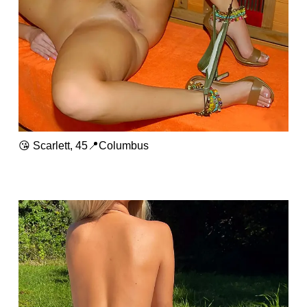
😘 Scarlett, 45📍Columbus