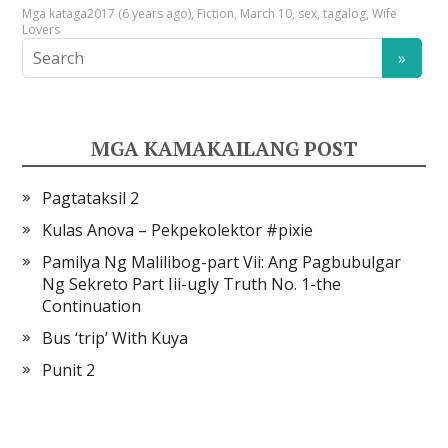
Mga kataga
2017 (6 years ago)
,
Fiction
,
March 10
,
sex
,
tagalog
,
Wife
Lovers
MGA KAMAKAILANG POST
Pagtataksil 2
Kulas Anova – Pekpekolektor #pixie
Pamilya Ng Malilibog-part Vii: Ang Pagbubulgar
Ng Sekreto Part Iii-ugly Truth No. 1-the
Continuation
Bus ‘trip’ With Kuya
Punit 2