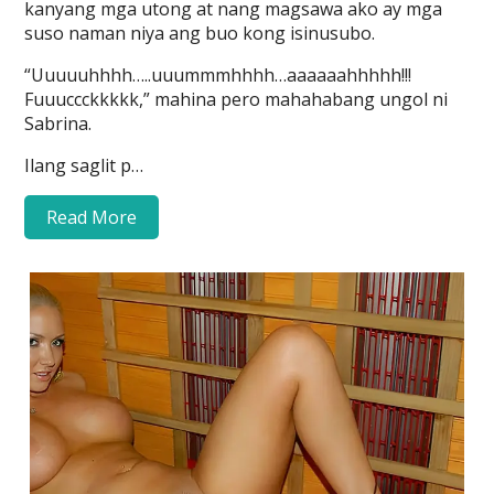
kanyang mga utong at nang magsawa ako ay mga
suso naman niya ang buo kong isinusubo.
“Uuuuuhhhh…..uuummmhhhh…aaaaaahhhhh!!!
Fuuuccckkkkk,” mahina pero mahahabang ungol ni
Sabrina.
Ilang saglit p…
Read More