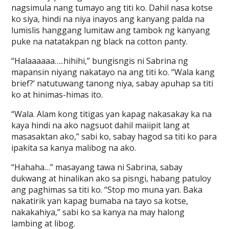
nagsimula nang tumayo ang titi ko. Dahil nasa kotse
ko siya, hindi na niya inayos ang kanyang palda na
lumislis hanggang lumitaw ang tambok ng kanyang
puke na natatakpan ng black na cotton panty.
“Halaaaaaa…..hihihi,” bungisngis ni Sabrina ng
mapansin niyang nakatayo na ang titi ko. “Wala kang
brief?’ natutuwang tanong niya, sabay apuhap sa titi
ko at hinimas-himas ito.
“Wala. Alam kong titigas yan kapag nakasakay ka na
kaya hindi na ako nagsuot dahil maiipit lang at
masasaktan ako,” sabi ko, sabay hagod sa titi ko para
ipakita sa kanya malibog na ako.
“Hahaha…” masayang tawa ni Sabrina, sabay
dukwang at hinalikan ako sa pisngi, habang patuloy
ang paghimas sa titi ko. “Stop mo muna yan. Baka
nakatirik yan kapag bumaba na tayo sa kotse,
nakakahiya,” sabi ko sa kanya na may halong
lambing at libog.