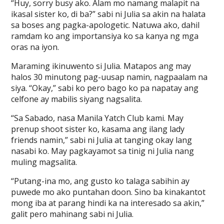
“Huy, sorry busy ako. Alam mo namang malapit na
ikasal sister ko, di ba?” sabi ni Julia sa akin na halata
sa boses ang pagka-apologetic. Natuwa ako, dahil
ramdam ko ang importansiya ko sa kanya ng mga
oras na iyon.
Maraming ikinuwento si Julia. Matapos ang may
halos 30 minutong pag-uusap namin, nagpaalam na
siya. “Okay,” sabi ko pero bago ko pa napatay ang
celfone ay mabilis siyang nagsalita.
“Sa Sabado, nasa Manila Yatch Club kami. May
prenup shoot sister ko, kasama ang ilang lady
friends namin,” sabi ni Julia at tanging okay lang
nasabi ko. May pagkayamot sa tinig ni Julia nang
muling magsalita.
“Putang-ina mo, ang gusto ko talaga sabihin ay
puwede mo ako puntahan doon. Sino ba kinakantot
mong iba at parang hindi ka na interesado sa akin,”
galit pero mahinang sabi ni Julia.