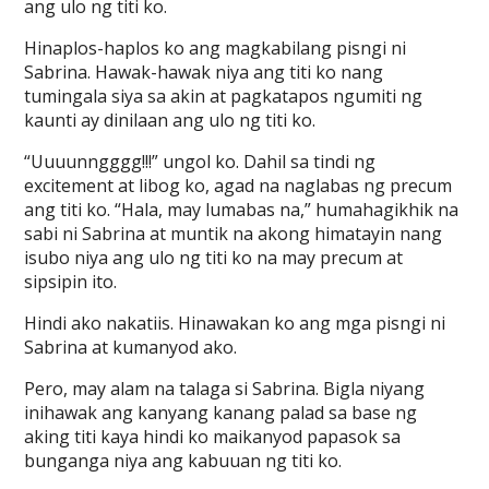
ang ulo ng titi ko.
Hinaplos-haplos ko ang magkabilang pisngi ni
Sabrina. Hawak-hawak niya ang titi ko nang
tumingala siya sa akin at pagkatapos ngumiti ng
kaunti ay dinilaan ang ulo ng titi ko.
“Uuuunngggg!!!” ungol ko. Dahil sa tindi ng
excitement at libog ko, agad na naglabas ng precum
ang titi ko. “Hala, may lumabas na,” humahagikhik na
sabi ni Sabrina at muntik na akong himatayin nang
isubo niya ang ulo ng titi ko na may precum at
sipsipin ito.
Hindi ako nakatiis. Hinawakan ko ang mga pisngi ni
Sabrina at kumanyod ako.
Pero, may alam na talaga si Sabrina. Bigla niyang
inihawak ang kanyang kanang palad sa base ng
aking titi kaya hindi ko maikanyod papasok sa
bunganga niya ang kabuuan ng titi ko.