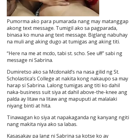
Pumorma ako para pumarada nang may matanggap
akong text message. Tumigil ako sa pagparada,
binasa ko muna ang text message. Biglang nabuhay
na muli ang aking dugo at tumigas ang aking titi.
“Here na me at mcdo, tabi st. scho. See u!!!” sabi ng
message ni Sabrina.
Dumiretso ako sa Mcdonald’s na nasa gilid ng St.
Scholastica’s College at nakita kong nakaupo sa may
harap si Sabrina. Lalong tumigas ang titi ko dahil
naka-business suit siya at dahil above-the-knee ang
palda ay litaw na litaw ang mapuputi at malalaki
niyang binti at hita.
Tinawagan ko siya at napakaganda ng kanyang ngiti
nang makita niya ako sa labas.
Kasasakay pa lang ni Sabrina sa kotse ko ay