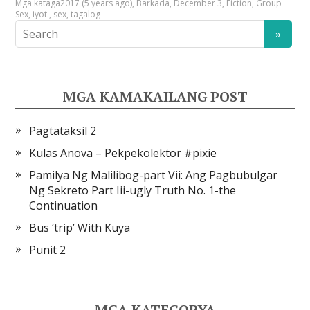
Mga kataga
2017 (5 years ago)
,
Barkada
,
December 3
,
Fiction
,
Group
Sex
,
iyot.
,
sex
,
tagalog
MGA KAMAKAILANG POST
Pagtataksil 2
Kulas Anova – Pekpekolektor #pixie
Pamilya Ng Malilibog-part Vii: Ang Pagbubulgar
Ng Sekreto Part Iii-ugly Truth No. 1-the
Continuation
Bus ‘trip’ With Kuya
Punit 2
MGA KATEGORYA