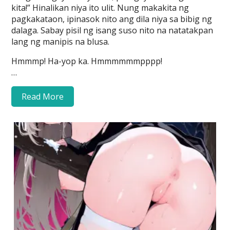
kita!” Hinalikan niya ito ulit. Nung makakita ng
pagkakataon, ipinasok nito ang dila niya sa bibig ng
dalaga. Sabay pisil ng isang suso nito na natatakpan
lang ng manipis na blusa.
Hmmmp! Ha-yop ka. Hmmmmmmpppp!
…
Read More