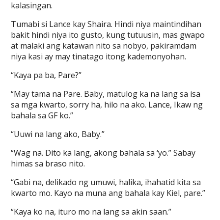
kalasingan.
Tumabi si Lance kay Shaira. Hindi niya maintindihan
bakit hindi niya ito gusto, kung tutuusin, mas gwapo
at malaki ang katawan nito sa nobyo, pakiramdam
niya kasi ay may tinatago itong kademonyohan.
“Kaya pa ba, Pare?”
“May tama na Pare. Baby, matulog ka na lang sa isa
sa mga kwarto, sorry ha, hilo na ako. Lance, Ikaw ng
bahala sa GF ko.”
“Uuwi na lang ako, Baby.”
“Wag na. Dito ka lang, akong bahala sa ‘yo.” Sabay
himas sa braso nito.
“Gabi na, delikado ng umuwi, halika, ihahatid kita sa
kwarto mo. Kayo na muna ang bahala kay Kiel, pare.”
“Kaya ko na, ituro mo na lang sa akin saan.”