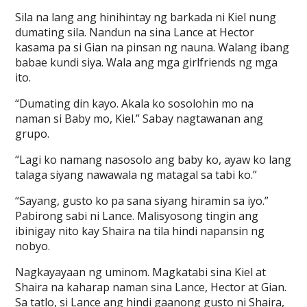
Sila na lang ang hinihintay ng barkada ni Kiel nung
dumating sila. Nandun na sina Lance at Hector
kasama pa si Gian na pinsan ng nauna. Walang ibang
babae kundi siya. Wala ang mga girlfriends ng mga
ito.
“Dumating din kayo. Akala ko sosolohin mo na
naman si Baby mo, Kiel.” Sabay nagtawanan ang
grupo.
“Lagi ko namang nasosolo ang baby ko, ayaw ko lang
talaga siyang nawawala ng matagal sa tabi ko.”
“Sayang, gusto ko pa sana siyang hiramin sa iyo.”
Pabirong sabi ni Lance. Malisyosong tingin ang
ibinigay nito kay Shaira na tila hindi napansin ng
nobyo.
Nagkayayaan ng uminom. Magkatabi sina Kiel at
Shaira na kaharap naman sina Lance, Hector at Gian.
Sa tatlo, si Lance ang hindi gaanong gusto ni Shaira,