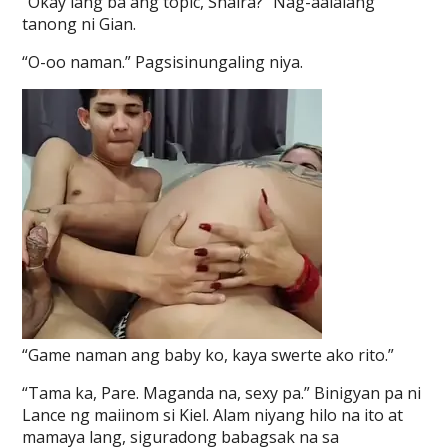
“Okay lang ba ang topic, Shaira?” Nag-aalalang
tanong ni Gian.
“O-oo naman.” Pagsisinungaling niya.
“Game naman ang baby ko, kaya swerte ako rito.”
“Tama ka, Pare. Maganda na, sexy pa.” Binigyan pa ni
Lance ng maiinom si Kiel. Alam niyang hilo na ito at
mamaya lang, siguradong babagsak na sa