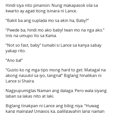
Hindi siya nito pinansin. Nung makapasok sila sa
kwarto ay agad itong isinara ni Lance.
“Bakit ba ang suplada mo sa akin ha, Baby?”
“Pwede ba, hindi mo ako baby! Iwan mo na nga ako.”
Inis na umupo Ito sa Kama.
“Not so fast, baby” tumabi si Lance sa kanya sabay
yakap rito.
“Ano ba!”
“Gusto ko ng mga tipo mong hard to get. Matagal na
akong nauulol sa iyo, tangna!” Biglang hinalikan ni
Lance si Shaira.
Nagpupumiglas Naman ang dalaga. Pero wala siyang
laban sa lakas nito at laki.
Biglang tinakpan ni Lance ang bibig niya. “Huwag
kang maingay! Umayos ka, paliligayahin lang naman