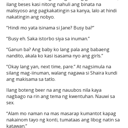
ilang beses kasi nitong nahuli ang binata na
malisyoso ang pagkakatingin sa kanya, lalo at hindi
nakatingin ang nobyo.
“Hindi mo yata isinama si Jane? Busy ba?”
“Busy eh. Saka istorbo siya sa inuman.”
“Ganun ba? Ang baby ko lang pala ang babaeng
nandito, akala ko kasi isasama nyo ang girls.”
“Okay lang yan, next time, pare.” At nagsimula na
silang mag-iinuman, walang nagawa si Shaira kundi
ang makisama sa tatlo.
Ilang boteng beer na ang nauubos nila kaya
nagbago na rin ang tema ng kwentuhan. Nauwi sa
sex.
“Alam mo naman na mas masarap kumantot kapag
nakainom tayo ng konti, tumataas ang libog natin sa
katawan.”