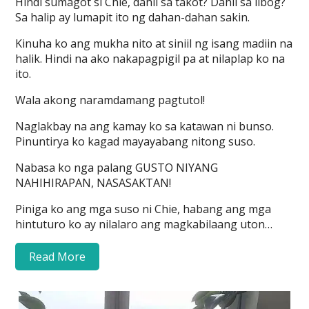
Hindi sumagot si Chie, dahil sa takot? Dahil sa libog?
Sa halip ay lumapit ito ng dahan-dahan sakin.
Kinuha ko ang mukha nito at siniil ng isang madiin na
halik. Hindi na ako nakapagpigil pa at nilaplap ko na
ito.
Wala akong naramdamang pagtutol!
Naglakbay na ang kamay ko sa katawan ni bunso.
Pinuntirya ko kagad mayayabang nitong suso.
Nabasa ko nga palang GUSTO NIYANG
NAHIHIRAPAN, NASASAKTAN!
Piniga ko ang mga suso ni Chie, habang ang mga
hintuturo ko ay nilalaro ang magkabilaang uton…
Read More