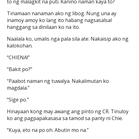
to ng malagkit na puti. Kanino naman kaya to?
Tinamaan nanaman ako ng libog. Nung una ay
inamoy amoy ko lang ito habang nagsasalsal
hanggang sa dinilaan ko na ito.
Naalala ko, umalis nga pala sila ate. Nakaisip ako ng
kalokohan.
“CHIENA!”
“Bakit po?”
“Paabot naman ng tuwalya. Nakalimutan ko
magdala.”
“Sige po.”
Hinayaan kong may awang ang pinto ng CR. Tinuloy
ko ang pagpapakasasa sa tamod sa panty ni Chie.
“Kuya, eto na po oh. Abutin mo na.”