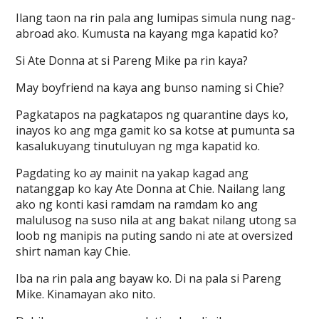
Ilang taon na rin pala ang lumipas simula nung nag-
abroad ako. Kumusta na kayang mga kapatid ko?
Si Ate Donna at si Pareng Mike pa rin kaya?
May boyfriend na kaya ang bunso naming si Chie?
Pagkatapos na pagkatapos ng quarantine days ko,
inayos ko ang mga gamit ko sa kotse at pumunta sa
kasalukuyang tinutuluyan ng mga kapatid ko.
Pagdating ko ay mainit na yakap kagad ang
natanggap ko kay Ate Donna at Chie. Nailang lang
ako ng konti kasi ramdam na ramdam ko ang
malulusog na suso nila at ang bakat nilang utong sa
loob ng manipis na puting sando ni ate at oversized
shirt naman kay Chie.
Iba na rin pala ang bayaw ko. Di na pala si Pareng
Mike. Kinamayan ako nito.