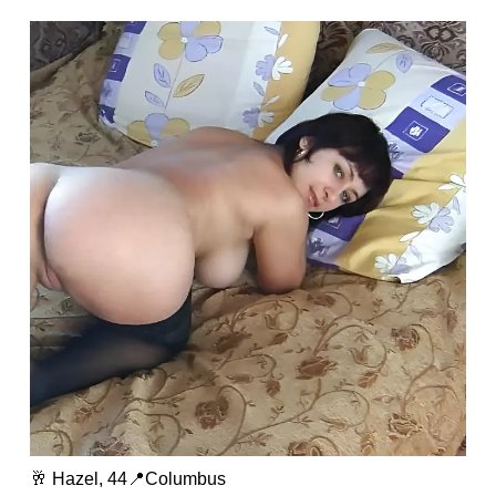
🥂 Hazel, 44📍Columbus