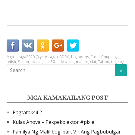
Mga kataga
2020 (3 years ago)
,
BDSM
,
big boobs
,
Erotic Couplings
,
fetish
,
Fiction
,
incest
,
June 30
,
little sister
,
mature
,
slut
,
Taboo
,
tagalog
MGA KAMAKAILANG POST
Pagtataksil 2
Kulas Anova – Pekpekolektor #pixie
Pamilya Ng Malilibog-part Vii: Ang Pagbubulgar