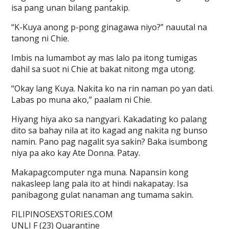
isa pang unan bilang pantakip.
“K-Kuya anong p-pong ginagawa niyo?” nauutal na
tanong ni Chie.
Imbis na lumambot ay mas lalo pa itong tumigas
dahil sa suot ni Chie at bakat nitong mga utong.
“Okay lang Kuya. Nakita ko na rin naman po yan dati.
Labas po muna ako,” paalam ni Chie.
Hiyang hiya ako sa nangyari. Kakadating ko palang
dito sa bahay nila at ito kagad ang nakita ng bunso
namin. Pano pag nagalit sya sakin? Baka isumbong
niya pa ako kay Ate Donna. Patay.
Makapagcomputer nga muna. Napansin kong
nakasleep lang pala ito at hindi nakapatay. Isa
panibagong gulat nanaman ang tumama sakin.
FILIPINOSEXSTORIES.COM
UNLI F (23) Quarantine