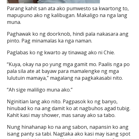
Parang kahit san ata ako pumwesto sa kwartong to,
mapupuno ako ng kalibugan. Makaligo na nga lang
muna.
Paghawak ko ng doorknob, hindi pala nakasara ang
pinto. Pag minamalas ka nga naman.
Paglabas ko ng kwarto ay tinawag ako ni Chie.
“Kuya, okay na po yung mga gamit mo. Paalis nga po
pala sila ate at bayaw para mamalengke ng mga
lulutuin mamaya,” magalang na pagkakasabi nito.
“Ah sige maliligo muna ako.”
Nginitian lang ako nito. Pagpasok ko ng banyo,
hinubad ko na ang damit ko at nagbuhos agad tubig.
Kahit kasi may shower, mas sanay ako sa tabo.
Nung hinahanap ko na ang sabon, napansin ko ang
isang panty sa tabi. Nagtaka ako kasi may isang spot