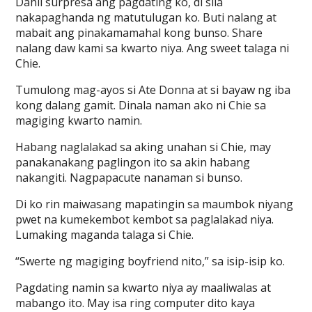
Dahil surpresa ang pagdating ko, di sila
nakapaghanda ng matutulugan ko. Buti nalang at
mabait ang pinakamamahal kong bunso. Share
nalang daw kami sa kwarto niya. Ang sweet talaga ni
Chie.
Tumulong mag-ayos si Ate Donna at si bayaw ng iba
kong dalang gamit. Dinala naman ako ni Chie sa
magiging kwarto namin.
Habang naglalakad sa aking unahan si Chie, may
panakanakang paglingon ito sa akin habang
nakangiti. Nagpapacute nanaman si bunso.
Di ko rin maiwasang mapatingin sa maumbok niyang
pwet na kumekembot kembot sa paglalakad niya.
Lumaking maganda talaga si Chie.
“Swerte ng magiging boyfriend nito,” sa isip-isip ko.
Pagdating namin sa kwarto niya ay maaliwalas at
mabango ito. May isa ring computer dito kaya