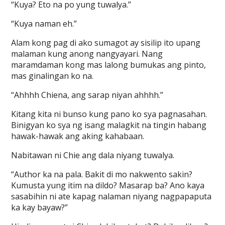
“Kuya? Eto na po yung tuwalya.”
“Kuya naman eh.”
Alam kong pag di ako sumagot ay sisilip ito upang
malaman kung anong nangyayari. Nang
maramdaman kong mas lalong bumukas ang pinto,
mas ginalingan ko na.
“Ahhhh Chiena, ang sarap niyan ahhhh.”
Kitang kita ni bunso kung pano ko sya pagnasahan.
Binigyan ko sya ng isang malagkit na tingin habang
hawak-hawak ang aking kahabaan.
Nabitawan ni Chie ang dala niyang tuwalya.
“Author ka na pala. Bakit di mo nakwento sakin?
Kumusta yung itim na dildo? Masarap ba? Ano kaya
sasabihin ni ate kapag nalaman niyang nagpapaputa
ka kay bayaw?”