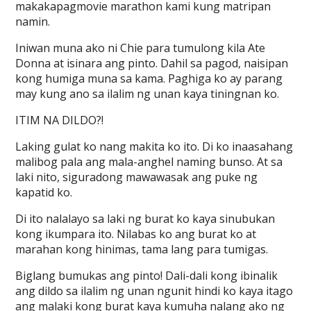
makakapagmovie marathon kami kung matripan
namin.
Iniwan muna ako ni Chie para tumulong kila Ate
Donna at isinara ang pinto. Dahil sa pagod, naisipan
kong humiga muna sa kama. Paghiga ko ay parang
may kung ano sa ilalim ng unan kaya tiningnan ko.
ITIM NA DILDO?!
Laking gulat ko nang makita ko ito. Di ko inaasahang
malibog pala ang mala-anghel naming bunso. At sa
laki nito, siguradong mawawasak ang puke ng
kapatid ko.
Di ito nalalayo sa laki ng burat ko kaya sinubukan
kong ikumpara ito. Nilabas ko ang burat ko at
marahan kong hinimas, tama lang para tumigas.
Biglang bumukas ang pinto! Dali-dali kong ibinalik
ang dildo sa ilalim ng unan ngunit hindi ko kaya itago
ang malaki kong burat kaya kumuha nalang ako ng