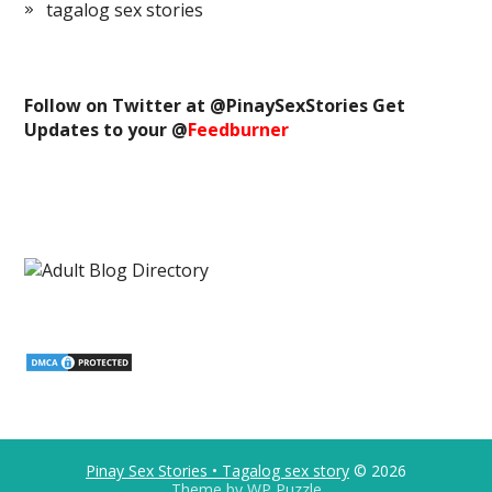
tagalog sex stories
Follow on Twitter at @
PinaySexStories
Get
Updates to your @
Feedburner
Pinay Sex Stories • Tagalog sex story
© 2026
Theme by
WP Puzzle