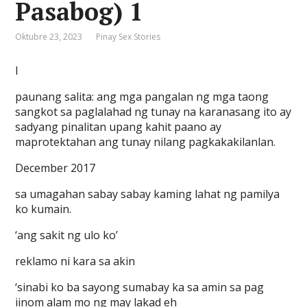
Pasabog) 1
Oktubre 23, 2023
Pinay Sex Stories
I
paunang salita: ang mga pangalan ng mga taong
sangkot sa paglalahad ng tunay na karanasang ito ay
sadyang pinalitan upang kahit paano ay
maprotektahan ang tunay nilang pagkakakilanlan.
December 2017
sa umagahan sabay sabay kaming lahat ng pamilya
ko kumain.
‘ang sakit ng ulo ko’
reklamo ni kara sa akin
‘sinabi ko ba sayong sumabay ka sa amin sa pag
iinom alam mo ng may lakad eh