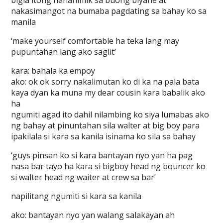
bigla itong nanahimik sa buong biyahe at
nakasimangot na bumaba pagdating sa bahay ko sa
manila
‘make yourself comfortable ha teka lang may
pupuntahan lang ako saglit’
kara: bahala ka empoy
ako: ok ok sorry nakalimutan ko di ka na pala bata
kaya dyan ka muna my dear cousin kara babalik ako
ha
ngumiti agad ito dahil nilambing ko siya lumabas ako
ng bahay at pinuntahan sila walter at big boy para
ipakilala si kara sa kanila isinama ko sila sa bahay
‘guys pinsan ko si kara bantayan nyo yan ha pag
nasa bar tayo ha kara si bigboy head ng bouncer ko
si walter head ng waiter at crew sa bar’
napilitang ngumiti si kara sa kanila
ako: bantayan nyo yan walang salakayan ah