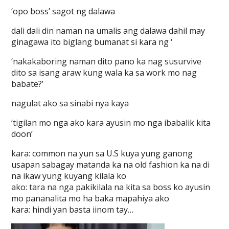
‘opo boss’ sagot ng dalawa
dali dali din naman na umalis ang dalawa dahil may
ginagawa ito biglang bumanat si kara ng ‘
‘nakakaboring naman dito pano ka nag susurvive
dito sa isang araw kung wala ka sa work mo nag
babate?’
nagulat ako sa sinabi nya kaya
‘tigilan mo nga ako kara ayusin mo nga ibabalik kita
doon’
kara: common na yun sa U.S kuya yung ganong
usapan sabagay matanda ka na old fashion ka na di
na ikaw yung kuyang kilala ko
ako: tara na nga pakikilala na kita sa boss ko ayusin
mo pananalita mo ha baka mapahiya ako
kara: hindi yan basta iinom tay…