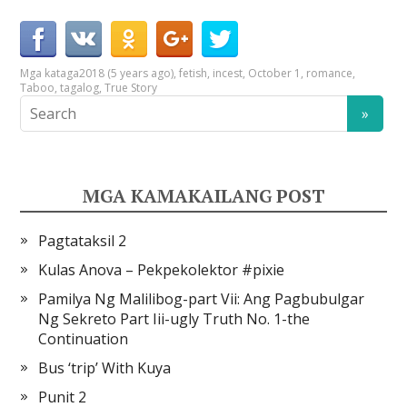
Mga kataga
2018 (5 years ago)
,
fetish
,
incest
,
October 1
,
romance
,
Taboo
,
tagalog
,
True Story
MGA KAMAKAILANG POST
Pagtataksil 2
Kulas Anova – Pekpekolektor #pixie
Pamilya Ng Malilibog-part Vii: Ang Pagbubulgar
Ng Sekreto Part Iii-ugly Truth No. 1-the
Continuation
Bus ‘trip’ With Kuya
Punit 2