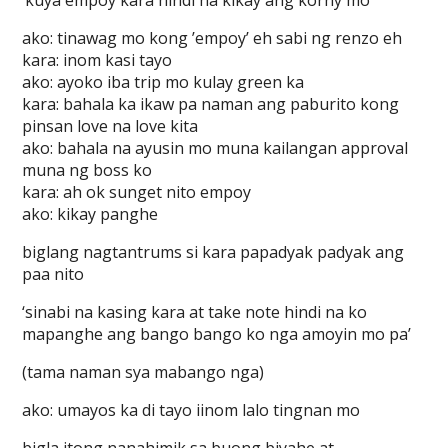
‘kuya empoy kara hindi na kikay ang korny mo’
ako: tinawag mo kong ’empoy’ eh sabi ng renzo eh
kara: inom kasi tayo
ako: ayoko iba trip mo kulay green ka
kara: bahala ka ikaw pa naman ang paburito kong
pinsan love na love kita
ako: bahala na ayusin mo muna kailangan approval
muna ng boss ko
kara: ah ok sunget nito empoy
ako: kikay panghe
biglang nagtantrums si kara papadyak padyak ang
paa nito
‘sinabi na kasing kara at take note hindi na ko
mapanghe ang bango bango ko nga amoyin mo pa’
(tama naman sya mabango nga)
ako: umayos ka di tayo iinom lalo tingnan mo