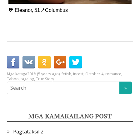
🧡 Eleanor, 51📍Columbus
Mga kataga
2018 (5 years ago)
,
fetish
,
incest
,
October 4
,
romance
,
Taboo
,
tagalog
,
True Story
MGA KAMAKAILANG POST
Pagtataksil 2