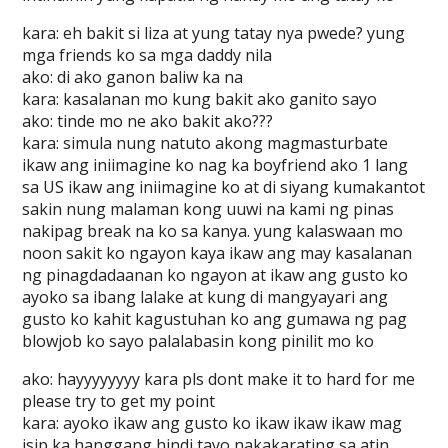
kara: eh bakit si liza at yung tatay nya pwede? yung
mga friends ko sa mga daddy nila
ako: di ako ganon baliw ka na
kara: kasalanan mo kung bakit ako ganito sayo
ako: tinde mo ne ako bakit ako???
kara: simula nung natuto akong magmasturbate
ikaw ang iniimagine ko nag ka boyfriend ako 1 lang
sa US ikaw ang iniimagine ko at di siyang kumakantot
sakin nung malaman kong uuwi na kami ng pinas
nakipag break na ko sa kanya. yung kalaswaan mo
noon sakit ko ngayon kaya ikaw ang may kasalanan
ng pinagdadaanan ko ngayon at ikaw ang gusto ko
ayoko sa ibang lalake at kung di mangyayari ang
gusto ko kahit kagustuhan ko ang gumawa ng pag
blowjob ko sayo palalabasin kong pinilit mo ko
ako: hayyyyyyyy kara pls dont make it to hard for me
please try to get my point
kara: ayoko ikaw ang gusto ko ikaw ikaw ikaw mag
isip ka hanggang hindi tayo nakakarating sa atin