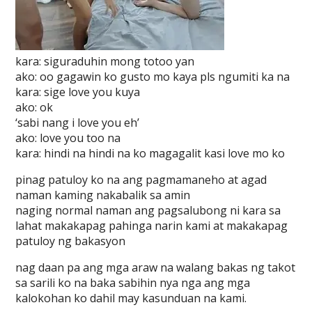
kara: siguraduhin mong totoo yan
ako: oo gagawin ko gusto mo kaya pls ngumiti ka na
kara: sige love you kuya
ako: ok
‘sabi nang i love you eh’
ako: love you too na
kara: hindi na hindi na ko magagalit kasi love mo ko
pinag patuloy ko na ang pagmamaneho at agad
naman kaming nakabalik sa amin
naging normal naman ang pagsalubong ni kara sa
lahat makakapag pahinga narin kami at makakapag
patuloy ng bakasyon
nag daan pa ang mga araw na walang bakas ng takot
sa sarili ko na baka sabihin nya nga ang mga
kalokohan ko dahil may kasunduan na kami.