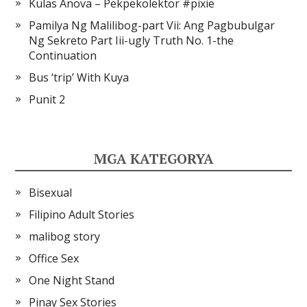
Kulas Anova – Pekpekolektor #pixie
Pamilya Ng Malilibog-part Vii: Ang Pagbubulgar
Ng Sekreto Part Iii-ugly Truth No. 1-the
Continuation
Bus ‘trip’ With Kuya
Punit 2
MGA KATEGORYA
Bisexual
Filipino Adult Stories
malibog story
Office Sex
One Night Stand
Pinay Sex Stories