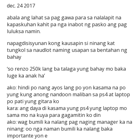
dec. 24 2017
abala ang lahat sa pag gawa para sa nalalapit na
kapaskuhan kahit pa nga inabot ng pasko ang pag
luluksa namin.
napagdisisyunan kong kausapin si ninang kat
tungkol sa naudlot naming usapan sa bentahan ng
bahay
‘so renzo 250k lang ba talaga yung bahay mo baka
luge ka anak ha’
ako: hindi po nang ayos lang po yon kasama na po
yung kung anong nandoon maliban sa ps4 at laptop
po pati yung gitara ko
kara: ang daya di kasama yung ps4 yung laptop mo
sama mo na kuya para gagamitin ko din
ako: wag bumili ka nalang pag naging manager ka na
ninang: oo nga naman bumili ka nalang baka
importante yon e