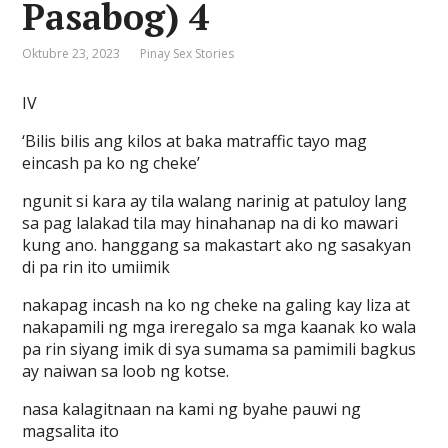
Pasabog) 4
Oktubre 23, 2023
Pinay Sex Stories
IV
‘Bilis bilis ang kilos at baka matraffic tayo mag
eincash pa ko ng cheke’
ngunit si kara ay tila walang narinig at patuloy lang
sa pag lalakad tila may hinahanap na di ko mawari
kung ano. hanggang sa makastart ako ng sasakyan
di pa rin ito umiimik
nakapag incash na ko ng cheke na galing kay liza at
nakapamili ng mga ireregalo sa mga kaanak ko wala
pa rin siyang imik di sya sumama sa pamimili bagkus
ay naiwan sa loob ng kotse.
nasa kalagitnaan na kami ng byahe pauwi ng
magsalita ito