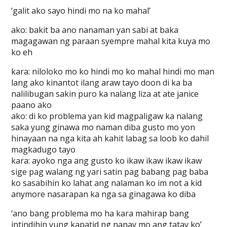
‘galit ako sayo hindi mo na ko mahal’
ako: bakit ba ano nanaman yan sabi at baka
magagawan ng paraan syempre mahal kita kuya mo
ko eh
kara: niloloko mo ko hindi mo ko mahal hindi mo man
lang ako kinantot ilang araw tayo doon di ka ba
nalilibugan sakin puro ka nalang liza at ate janice
paano ako
ako: di ko problema yan kid magpaligaw ka nalang
saka yung ginawa mo naman diba gusto mo yon
hinayaan na nga kita ah kahit labag sa loob ko dahil
magkadugo tayo
kara: ayoko nga ang gusto ko ikaw ikaw ikaw ikaw
sige pag walang ng yari satin pag babang pag baba
ko sasabihin ko lahat ang nalaman ko im not a kid
anymore nasarapan ka nga sa ginagawa ko diba
‘ano bang problema mo ha kara mahirap bang
intindihin yung kapatid ng nanay mo ang tatay ko’