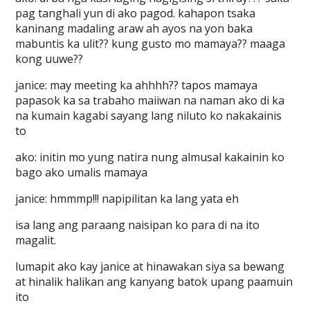
pag tanghali yun di ako pagod. kahapon tsaka
kaninang madaling araw ah ayos na yon baka
mabuntis ka ulit?? kung gusto mo mamaya?? maaga
kong uuwe??
janice: may meeting ka ahhhh?? tapos mamaya
papasok ka sa trabaho maiiwan na naman ako di ka
na kumain kagabi sayang lang niluto ko nakakainis
to
ako: initin mo yung natira nung almusal kakainin ko
bago ako umalis mamaya
janice: hmmmp!!! napipilitan ka lang yata eh
isa lang ang paraang naisipan ko para di na ito
magalit.
lumapit ako kay janice at hinawakan siya sa bewang
at hinalik halikan ang kanyang batok upang paamuin
ito