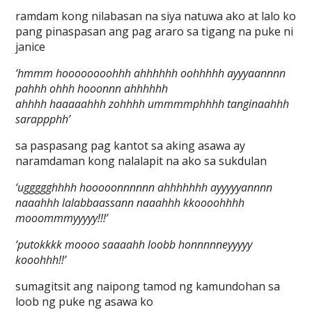
ramdam kong nilabasan na siya natuwa ako at lalo ko
pang pinaspasan ang pag araro sa tigang na puke ni
janice
‘hmmm hoooooooohhh ahhhhhh oohhhhh ayyyaannnn
pahhh ohhh hooonnn ahhhhhh
ahhhh haaaaahhh zohhhh ummmmphhhh tanginaahhh
sarappphh’
sa paspasang pag kantot sa aking asawa ay
naramdaman kong nalalapit na ako sa sukdulan
‘uggggghhhh hooooonnnnnn ahhhhhhh ayyyyyannnn
naaahhh lalabbaassann naaahhh kkoooohhhh
mooommmyyyyy!!!’
‘putokkkk moooo saaaahh loobb honnnnneyyyyy
kooohhh!!’
sumagitsit ang naipong tamod ng kamundohan sa
loob ng puke ng asawa ko