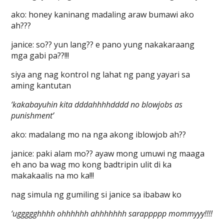
ako: honey kaninang madaling araw bumawi ako
ah???
janice: so?? yun lang?? e pano yung nakakaraang
mga gabi pa??!!!
siya ang nag kontrol ng lahat ng pang yayari sa
aming kantutan
‘kakabayuhin kita dddahhhhdddd no blowjobs as
punishment’
ako: madalang mo na nga akong iblowjob ah??
janice: paki alam mo?? ayaw mong umuwi ng maaga
eh ano ba wag mo kong badtripin ulit di ka
makakaalis na mo ka!!!
nag simula ng gumiling si janice sa ibabaw ko
‘uggggghhhh ohhhhhh ahhhhhhh sarappppp mommyyy!!!!