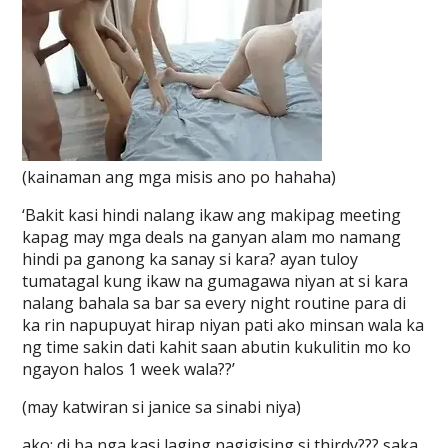
(kainaman ang mga misis ano po hahaha)
‘Bakit kasi hindi nalang ikaw ang makipag meeting
kapag may mga deals na ganyan alam mo namang
hindi pa ganong ka sanay si kara? ayan tuloy
tumatagal kung ikaw na gumagawa niyan at si kara
nalang bahala sa bar sa every night routine para di
ka rin napupuyat hirap niyan pati ako minsan wala ka
ng time sakin dati kahit saan abutin kukulitin mo ko
ngayon halos 1 week wala??’
(may katwiran si janice sa sinabi niya)
ako: di ba nga kasi laging nagigising si thirdy??? saka