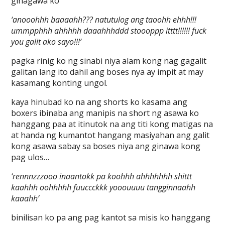
ginagawa ko
‘anooohhh baaaahh??? natutulog ang taoohh ehhh!!!
ummpphhh ahhhhh daaahhhddd stoooppp itttt!!!!!! fuck
you galit ako sayo!!!’
pagka rinig ko ng sinabi niya alam kong nag gagalit
galitan lang ito dahil ang boses nya ay impit at may
kasamang konting ungol.
kaya hinubad ko na ang shorts ko kasama ang
boxers ibinaba ang manipis na short ng asawa ko
hanggang paa at itinutok na ang titi kong matigas na
at handa ng kumantot hangang masiyahan ang galit
kong asawa sabay sa boses niya ang ginawa kong
pag ulos…
‘rennnzzzooo inaantokk pa koohhh ahhhhhhh shittt
kaahhh oohhhhh fuuccckkk yooouuuu tangginnaahh
kaaahh’
binilisan ko pa ang pag kantot sa misis ko hanggang