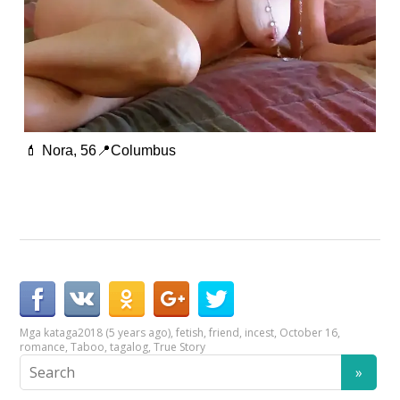
💄 Nora, 56📍Columbus
Mga kataga
2018 (5 years ago)
,
fetish
,
friend
,
incest
,
October 16
,
romance
,
Taboo
,
tagalog
,
True Story