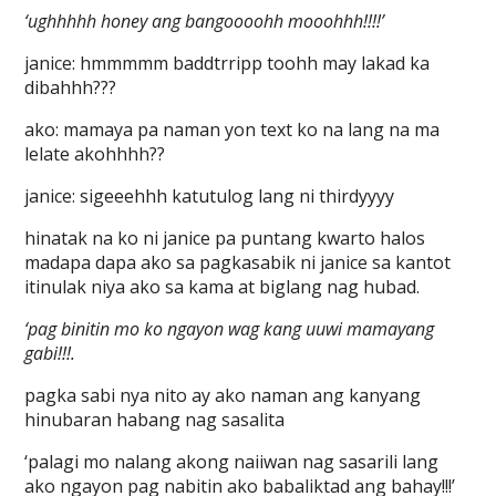
‘ughhhhh honey ang bangoooohh mooohhh!!!!’
janice: hmmmmm baddtrripp toohh may lakad ka
dibahhh???
ako: mamaya pa naman yon text ko na lang na ma
lelate akohhhh??
janice: sigeeehhh katutulog lang ni thirdyyyy
hinatak na ko ni janice pa puntang kwarto halos
madapa dapa ako sa pagkasabik ni janice sa kantot
itinulak niya ako sa kama at biglang nag hubad.
‘pag binitin mo ko ngayon wag kang uuwi mamayang
gabi!!!.
pagka sabi nya nito ay ako naman ang kanyang
hinubaran habang nag sasalita
‘palagi mo nalang akong naiiwan nag sasarili lang
ako ngayon pag nabitin ako babaliktad ang bahay!!!’