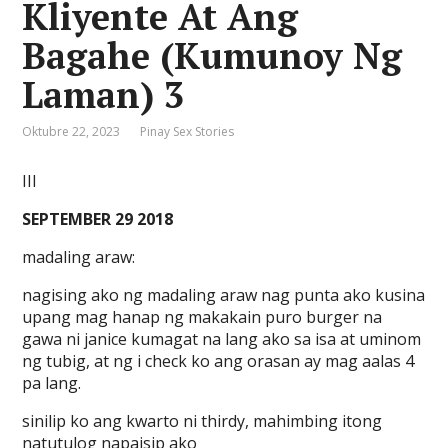
Kliyente At Ang
Bagahe (Kumunoy Ng
Laman) 3
Oktubre 22, 2023
Pinay Sex Stories
III
SEPTEMBER 29 2018
madaling araw:
nagising ako ng madaling araw nag punta ako kusina
upang mag hanap ng makakain puro burger na
gawa ni janice kumagat na lang ako sa isa at uminom
ng tubig, at ng i check ko ang orasan ay mag aalas 4
pa lang.
sinilip ko ang kwarto ni thirdy, mahimbing itong
natutulog napaisip ako