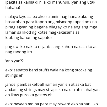
ipakita sa kanila di nila ko mahuhuli. (yan ang utak
hahaha)
malayo layo sa pa ako sa amin nag hanap ako ng
basurahan para itapon ang mismong taped box na
pinaglagyan ng bagahe nilagay ko nalang ang mga
laman sa likod ng kotse magkakasama sa
loob ng kahon ng sapatos.
pag uwi ko nakita ni janice ang kahon na dala ko at
nag tanong ito
‘ano yan??’
ako: sapatos band stuffs wala na kong stocks ng
strings eh
janice: pambasketball naman yan eh at saka bat
andaming strings may straps ka na din ah mahal yan
ah ikaw puro ka gastos eh
ako: hayaan mo na para may reward ako sa sarili ko