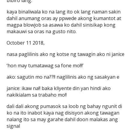
bibiro lang.
kaya binaliwala ko na lang ito ok lang naman sakin
dahil anumang oras ay ppwede akong kumantot at
magpa blowjob sa asawa ko dahil sinisikap kong
makauwi sa oras na gusto nito.
October 11 2018,
nasa paglilinis ako ng kotse ng tawagin ako ni janice
‘hon may tumatawag sa fone mo!!!’
ako: sagutin mo na??!! naglilinis ako ng sasakyan e
janice: ikaw na!! baka kliyente din yan hindi ako
nakikialam sa trabaho mo!!
dali dali akong pumasok sa loob ng bahay ngunit di
ko na ito inabot kaya nag disisyon akong tawagan
nalang ito sa may garahe dahil doon malakas ang
signal