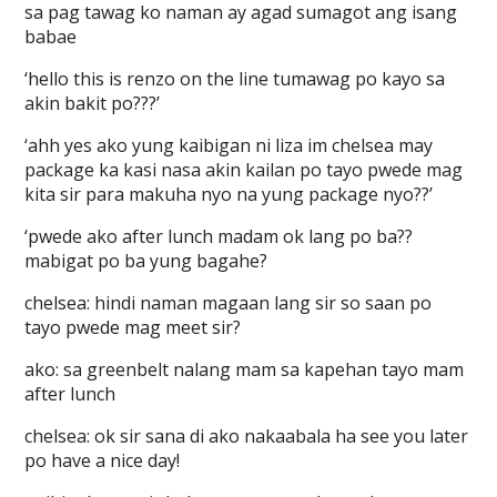
sa pag tawag ko naman ay agad sumagot ang isang
babae
‘hello this is renzo on the line tumawag po kayo sa
akin bakit po???’
‘ahh yes ako yung kaibigan ni liza im chelsea may
package ka kasi nasa akin kailan po tayo pwede mag
kita sir para makuha nyo na yung package nyo??’
‘pwede ako after lunch madam ok lang po ba??
mabigat po ba yung bagahe?
chelsea: hindi naman magaan lang sir so saan po
tayo pwede mag meet sir?
ako: sa greenbelt nalang mam sa kapehan tayo mam
after lunch
chelsea: ok sir sana di ako nakaabala ha see you later
po have a nice day!