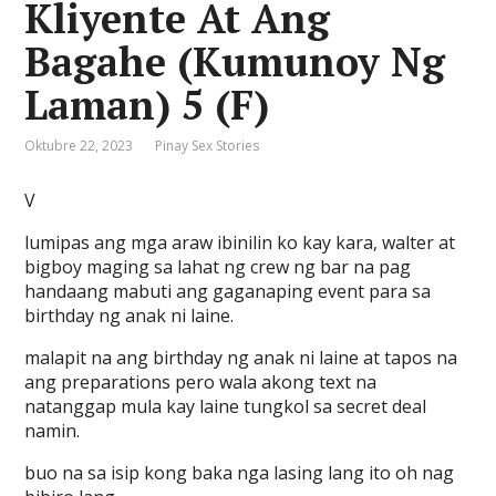
Kliyente At Ang
Bagahe (Kumunoy Ng
Laman) 5 (F)
Oktubre 22, 2023
Pinay Sex Stories
V
lumipas ang mga araw ibinilin ko kay kara, walter at
bigboy maging sa lahat ng crew ng bar na pag
handaang mabuti ang gaganaping event para sa
birthday ng anak ni laine.
malapit na ang birthday ng anak ni laine at tapos na
ang preparations pero wala akong text na
natanggap mula kay laine tungkol sa secret deal
namin.
buo na sa isip kong baka nga lasing lang ito oh nag