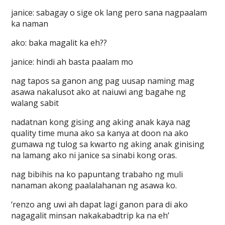
janice: sabagay o sige ok lang pero sana nagpaalam
ka naman
ako: baka magalit ka eh??
janice: hindi ah basta paalam mo
nag tapos sa ganon ang pag uusap naming mag
asawa nakalusot ako at naiuwi ang bagahe ng
walang sabit
nadatnan kong gising ang aking anak kaya nag
quality time muna ako sa kanya at doon na ako
gumawa ng tulog sa kwarto ng aking anak ginising
na lamang ako ni janice sa sinabi kong oras.
nag bibihis na ko papuntang trabaho ng muli
nanaman akong paalalahanan ng asawa ko.
‘renzo ang uwi ah dapat lagi ganon para di ako
nagagalit minsan nakakabadtrip ka na eh’