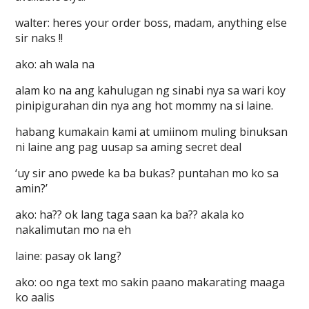
walter: heres your order boss, madam, anything else
sir naks !!
ako: ah wala na
alam ko na ang kahulugan ng sinabi nya sa wari koy
pinipigurahan din nya ang hot mommy na si laine.
habang kumakain kami at umiinom muling binuksan
ni laine ang pag uusap sa aming secret deal
‘uy sir ano pwede ka ba bukas? puntahan mo ko sa
amin?’
ako: ha?? ok lang taga saan ka ba?? akala ko
nakalimutan mo na eh
laine: pasay ok lang?
ako: oo nga text mo sakin paano makarating maaga
ko aalis