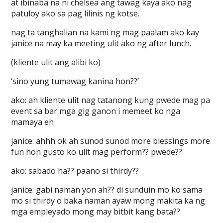
at ibinaba na ni chelsea ang tawag kaya ako nag
patuloy ako sa pag lilinis ng kotse.
nag ta tanghalian na kami ng mag paalam ako kay
janice na may ka meeting ulit ako ng after lunch.
(kliente ulit ang alibi ko)
‘sino yung tumawag kanina hon??’
ako: ah kliente ulit nag tatanong kung pwede mag pa
event sa bar mga gig ganon i memeet ko nga
mamaya eh
janice: ahhh ok ah sunod sunod more blessings more
fun hon gusto ko ulit mag perform?? pwede??
ako: sabado ha?? paano si thirdy??
janice: gabi naman yon ah?? di sunduin mo ko sama
mo si thirdy o baka naman ayaw mong makita ka ng
mga empleyado mong may bitbit kang bata??