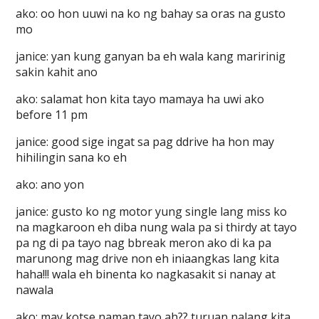
ako: oo hon uuwi na ko ng bahay sa oras na gusto
mo
janice: yan kung ganyan ba eh wala kang maririnig
sakin kahit ano
ako: salamat hon kita tayo mamaya ha uwi ako
before 11 pm
janice: good sige ingat sa pag ddrive ha hon may
hihilingin sana ko eh
ako: ano yon
janice: gusto ko ng motor yung single lang miss ko
na magkaroon eh diba nung wala pa si thirdy at tayo
pa ng di pa tayo nag bbreak meron ako di ka pa
marunong mag drive non eh iniaangkas lang kita
haha!!! wala eh binenta ko nagkasakit si nanay at
nawala
ako: may kotse naman tayo ah?? turuan nalang kita