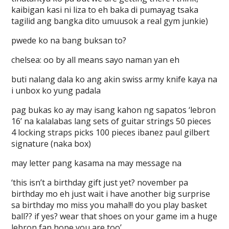
kaibigan kasi ni liza to eh baka di pumayag tsaka
tagilid ang bangka dito umuusok a real gym junkie)
pwede ko na bang buksan to?
chelsea: oo by all means sayo naman yan eh
buti nalang dala ko ang akin swiss army knife kaya na
i unbox ko yung padala
pag bukas ko ay may isang kahon ng sapatos ‘lebron
16’ na kalalabas lang sets of guitar strings 50 pieces
4 locking straps picks 100 pieces ibanez paul gilbert
signature (naka box)
may letter pang kasama na may message na
‘this isn’t a birthday gift just yet? november pa
birthday mo eh just wait i have another big surprise
sa birthday mo miss you mahal!! do you play basket
ball?? if yes? wear that shoes on your game im a huge
lebron fan hope you are too’