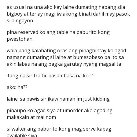
as usual na una ako kay laine dumating habang sila
bigboy at ter ay magiliw akong binati dahil may pasok
sila ngayon
pina reserved ko ang table na paburito kong
pwestohan
wala pang kalahating oras ang pinaghintay ko agad
namang dumating si laine at bumesobeso pa ito sa
akin labas na ang pagka garutay nyang magsalita
‘tangina sir traffic basambasa na ko.!!.’
ako: ha??
laine: sa pawis sir ikaw naman im just kidding
pinaupo ko agad siya at umorder ako agad ng
makakain at maiinom
si walter ang paburito kong mag serve kapag
available siya.