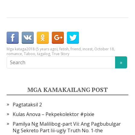
Mga kataga
2018 (5 years ago)
,
fetish
,
friend
,
incest
,
October 18
,
romance
,
Taboo
,
tagalog
,
True Story
MGA KAMAKAILANG POST
Pagtataksil 2
Kulas Anova – Pekpekolektor #pixie
Pamilya Ng Malilibog-part Vii: Ang Pagbubulgar
Ng Sekreto Part Iii-ugly Truth No. 1-the