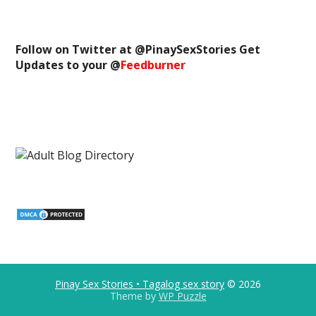
Follow on Twitter at @
PinaySexStories
Get
Updates to your @
Feedburner
Pinay Sex Stories • Tagalog sex story
© 2026
Theme by
WP Puzzle