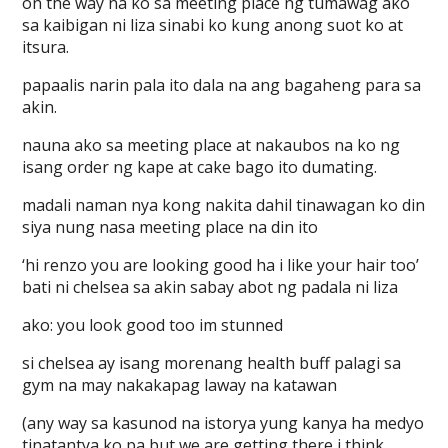
on the way na ko sa meeting place ng tumawag ako
sa kaibigan ni liza sinabi ko kung anong suot ko at
itsura.
papaalis narin pala ito dala na ang bagaheng para sa
akin.
nauna ako sa meeting place at nakaubos na ko ng
isang order ng kape at cake bago ito dumating.
madali naman nya kong nakita dahil tinawagan ko din
siya nung nasa meeting place na din ito
‘hi renzo you are looking good ha i like your hair too’
bati ni chelsea sa akin sabay abot ng padala ni liza
ako: you look good too im stunned
si chelsea ay isang morenang health buff palagi sa
gym na may nakakapag laway na katawan
(any way sa kasunod na istorya yung kanya ha medyo
tinatantya ko pa but we are getting there i think,