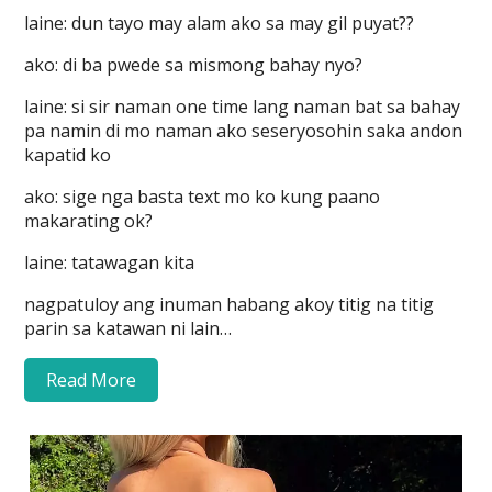
laine: dun tayo may alam ako sa may gil puyat??
ako: di ba pwede sa mismong bahay nyo?
laine: si sir naman one time lang naman bat sa bahay
pa namin di mo naman ako seseryosohin saka andon
kapatid ko
ako: sige nga basta text mo ko kung paano
makarating ok?
laine: tatawagan kita
nagpatuloy ang inuman habang akoy titig na titig
parin sa katawan ni lain…
Read More