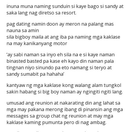
inuna muna naming sunduin si kaye bago si sandy at
saka lang nag diretso sa resort.
pag dating namin doon ay meron na palang mas
nauna sa amin
sila bigboy maila at ang iba pa naming mga kaklase
na may kanikanyang motor
‘ay sabi naman sa inyo eh sila na e si kaye naman
binasted basted pa kase eh kayo din naman pala
tingnan niyo sinundo pa eto namang si teryo at
sandy sumabit pa hahaha’
kantyaw ng mga kaklase kong walang alam tungkol
sakin habang si big boy naman ay ngingiti ngiti lang.
umusad ang reunion at nakarating din ang lahat sa
mga may pakana merong ibang di pinansin ang mga
messages sa group chat ng reunion at may mga
kaklase kaming pumunta pero di nag ambag.