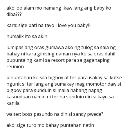
ako: oo alam mo namang ikaw lang ang baby ko
diba???
kara: sige bati na tayo i love you baby!!!
humalik ito sa akin
lumipas ang oras gumawa ako ng tulog sa sala ng
bahay ni kara ginising naman nya ko sa oras dahil
pupunta ng kami sa resort para sa gaganaping
reunion.
pinuntahan ko sila bigboy at ter para isakay sa kotse
ngunit si ter lang ang sumakay mag momotor daw si
bigboy para sunduin si maila habang napag
kasunduan namin ni ter na sunduin din si kaye sa
kanila.
walter: boss pasundo na din si sandy pwede?
ako: sige turo mo bahay puntahan natin