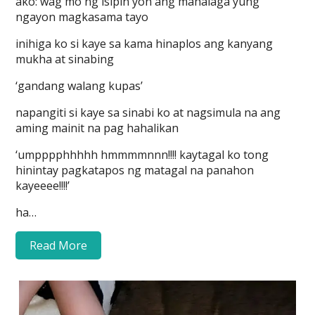
ako: wag mo ng isipin yon ang mahalaga yung
ngayon magkasama tayo
inihiga ko si kaye sa kama hinaplos ang kanyang
mukha at sinabing
‘gandang walang kupas’
napangiti si kaye sa sinabi ko at nagsimula na ang
aming mainit na pag hahalikan
‘umpppphhhhh hmmmmnnn!!!! kaytagal ko tong
hinintay pagkatapos ng matagal na panahon
kayeeee!!!!’
ha…
Read More