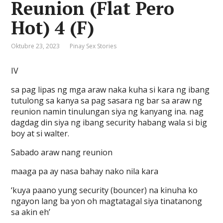
Reunion (Flat Pero
Hot) 4 (F)
Oktubre 23, 2023
Pinay Sex Stories
IV
sa pag lipas ng mga araw naka kuha si kara ng ibang
tutulong sa kanya sa pag sasara ng bar sa araw ng
reunion namin tinulungan siya ng kanyang ina. nag
dagdag din siya ng ibang security habang wala si big
boy at si walter.
Sabado araw nang reunion
maaga pa ay nasa bahay nako nila kara
‘kuya paano yung security (bouncer) na kinuha ko
ngayon lang ba yon oh magtatagal siya tinatanong
sa akin eh’