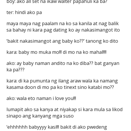
boy: ako all set na ikaw walter papahuli ka ba?
ter: hindi ako pa
maya maya nag paalam na ko sa kanila at nag balik
sa bahay ni kara pag dating ko ay nakasimangot ito
‘bakit nakasimangot ang baby ko??’ tanong ko dito
kara: baby mo muka mo!!! di mo na ko mahal!!!!
ako: ay baby naman andito na ko diba?? bat ganyan
ka pa???
kara: di ka pumunta ng ilang araw wala ka namang
kasama doon di mo pa ko tinext sino katabi mo??
ako: wala eto naman i love you!!!
lumapit ako sa kanya at niyakap si kara mula sa likod
sinapo ang kanyang mga suso
‘ehhhhhh babyyyy kasi!!! bakit di ako pwedeng