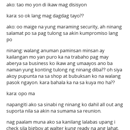
ako: tao mo yon di ikaw mag disisyon
kara: so ok lang mag dagdag tayo??
ako: oo maige na yung maraming security, ah ninang
salamat po sa pag tulong sa akin kumpromiso lang
po
ninang: walang anuman paminsan minsan ay
kailangan mo yan puro ka na trabaho pag may
aberya sa business ko ikaw ang umaayos ano ba
naman yung konting tulong ng ninang diba?? oh siya
akoy pupunta na sa shop at bubuksan ko na walang
pasok ngayon. kara bahala ka na sa kuya mo ha??
kara: opo ma
napangiti ako sa sinabi ng ninang ko dahil all out ang
suporta nila sa akin na sumama sa reunion.
nag paalam muna ako sa kanilang lalabas upang i
check sila bigboy at walter kung ready na ang lahat.