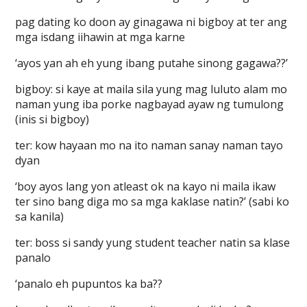
pag dating ko doon ay ginagawa ni bigboy at ter ang
mga isdang iihawin at mga karne
‘ayos yan ah eh yung ibang putahe sinong gagawa??’
bigboy: si kaye at maila sila yung mag luluto alam mo
naman yung iba porke nagbayad ayaw ng tumulong
(inis si bigboy)
ter: kow hayaan mo na ito naman sanay naman tayo
dyan
‘boy ayos lang yon atleast ok na kayo ni maila ikaw
ter sino bang diga mo sa mga kaklase natin?’ (sabi ko
sa kanila)
ter: boss si sandy yung student teacher natin sa klase
panalo
‘panalo eh pupuntos ka ba??