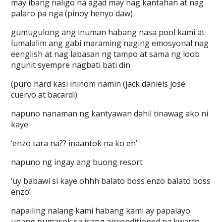
may ibang naligo na agad may nag kantahan at nag
palaro pa nga (pinoy henyo daw)
gumugulong ang inuman habang nasa pool kami at
lumalalim ang gabi maraming naging emosyonal nag
eenglish at nag labasan ng tampo at sama ng loob
ngunit syempre nagbati bati din
(puro hard kasi ininom namin (jack daniels jose
cuervo at bacardi)
napuno nanaman ng kantyawan dahil tinawag ako ni
kaye.
‘enzo tara na?? inaantok na ko eh’
napuno ng ingay ang buong resort
‘uy babawi si kaye ohhh balato boss enzo balato boss
enzo’
napailing nalang kami habang kami ay papalayo
upang pumasok sa isang airconditioned na kwarto.