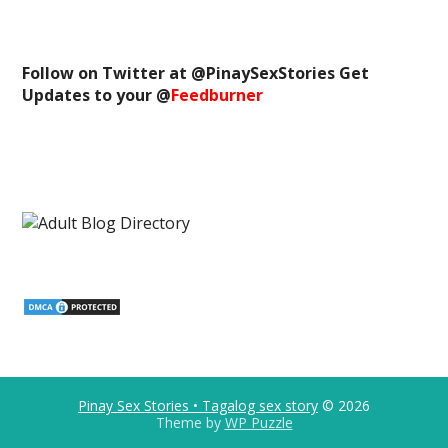
Follow on Twitter at @
PinaySexStories
Get
Updates to your @
Feedburner
Pinay Sex Stories • Tagalog sex story
© 2026
Theme by
WP Puzzle