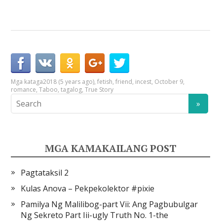
Mga kataga
2018 (5 years ago)
,
fetish
,
friend
,
incest
,
October 9
,
romance
,
Taboo
,
tagalog
,
True Story
MGA KAMAKAILANG POST
Pagtataksil 2
Kulas Anova – Pekpekolektor #pixie
Pamilya Ng Malilibog-part Vii: Ang Pagbubulgar
Ng Sekreto Part Iii-ugly Truth No. 1-the