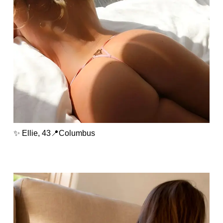
✨ Ellie, 43📍Columbus