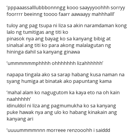
‘pppaaassalllubbbonnngg kooo saayyyoohhh sorryy
foorrrr beeinng toooo faarr aawaayy mahhhalll’
tuloy ang pag tsupa ni liza sa akin naramdaman kong
lalo ng tumitigas ang titi ko
pinasok nya ang bayag ko sa kanyang bibig at
sinalsal ang titi ko para akong malalagutan ng
hininga dahil sa kanyang ginawa
‘ummmmmmphhhh ohhhhhhh lizahhhhhh’
napapa tingala ako sa sarap habang kusa naman na
syang humiga at binatak ako papuntang kama
‘mahal alam ko nagugutom ka kaya eto na oh kain
naahhhhh’
idinuldol ni liza ang pagmumukha ko sa kanyang
puke hawak nya ang ulo ko habang kinakain ang
kanyang ari
‘uuuummmmnnn morreee renzooohh i saiddd