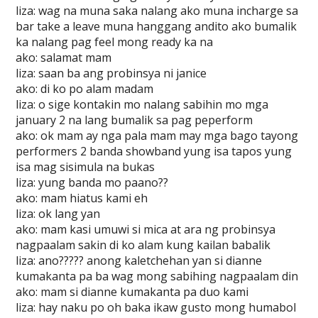
liza: wag na muna saka nalang ako muna incharge sa
bar take a leave muna hanggang andito ako bumalik
ka nalang pag feel mong ready ka na
ako: salamat mam
liza: saan ba ang probinsya ni janice
ako: di ko po alam madam
liza: o sige kontakin mo nalang sabihin mo mga
january 2 na lang bumalik sa pag peperform
ako: ok mam ay nga pala mam may mga bago tayong
performers 2 banda showband yung isa tapos yung
isa mag sisimula na bukas
liza: yung banda mo paano??
ako: mam hiatus kami eh
liza: ok lang yan
ako: mam kasi umuwi si mica at ara ng probinsya
nagpaalam sakin di ko alam kung kailan babalik
liza: ano????? anong kaletchehan yan si dianne
kumakanta pa ba wag mong sabihing nagpaalam din
ako: mam si dianne kumakanta pa duo kami
liza: hay naku po oh baka ikaw gusto mong humabol