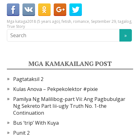
Mga kataga
2018 (5 years ago)
,
fetish
,
romance
,
September 29
,
tagalog
,
True Story
MGA KAMAKAILANG POST
Pagtataksil 2
Kulas Anova – Pekpekolektor #pixie
Pamilya Ng Malilibog-part Vii: Ang Pagbubulgar
Ng Sekreto Part Iii-ugly Truth No. 1-the
Continuation
Bus ‘trip’ With Kuya
Punit 2