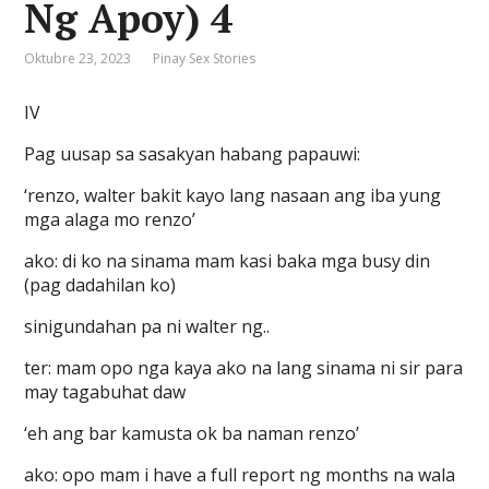
Ng Apoy) 4
Oktubre 23, 2023
Pinay Sex Stories
IV
Pag uusap sa sasakyan habang papauwi:
‘renzo, walter bakit kayo lang nasaan ang iba yung
mga alaga mo renzo’
ako: di ko na sinama mam kasi baka mga busy din
(pag dadahilan ko)
sinigundahan pa ni walter ng..
ter: mam opo nga kaya ako na lang sinama ni sir para
may tagabuhat daw
‘eh ang bar kamusta ok ba naman renzo’
ako: opo mam i have a full report ng months na wala