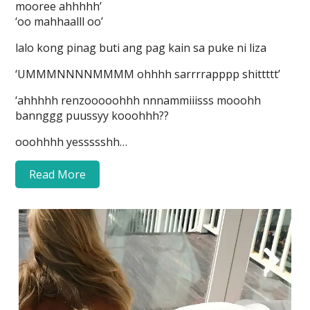
mooree ahhhhh’
‘oo mahhaalll oo’
lalo kong pinag buti ang pag kain sa puke ni liza
‘UMMMNNNNMMMM ohhhh sarrrrapppp shittttt’
‘ahhhhh renzooooohhh nnnammiiisss mooohh
bannggg puussyy kooohhh??
ooohhhh yessssshh…
Read More