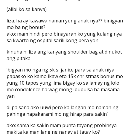
(alibi ko sa kanya)
liza: ha ay kawawa naman yung anak nya?? binigyan
mo ba ng bonus?
ako: mam hindi pero binayaran ko yung kulang nya
sa kwarto ng ospital sarili kong pera yon
kinuha ni liza ang kanyang shoulder bag at dinukot
ang pitaka
‘bigyan mo nga ng 5k si janice para sa anak niya
papasko ko kamo ikaw eto 15k christmas bonus mo
yung 10 tapos yung lima bigay ko sa lamay ng lolo
mo condolence ha wag mong ibubulsa ha masama
yan
di pa sana ako uuwi pero kailangan mo naman ng
pahinga napakarami mo ng hirap para sakin’
ako: sama ka sakin mam punta tayong probinsya
makita ka man lang ng nanay at tatay ko?