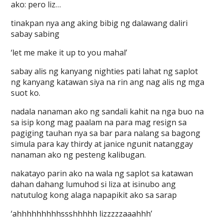
ako: pero liz…
tinakpan nya ang aking bibig ng dalawang daliri
sabay sabing
‘let me make it up to you mahal’
sabay alis ng kanyang nighties pati lahat ng saplot
ng kanyang katawan siya na rin ang nag alis ng mga
suot ko.
nadala nanaman ako ng sandali kahit na nga buo na
sa isip kong mag paalam na para mag resign sa
pagiging tauhan nya sa bar para nalang sa bagong
simula para kay thirdy at janice ngunit natanggay
nanaman ako ng pesteng kalibugan.
nakatayo parin ako na wala ng saplot sa katawan
dahan dahang lumuhod si liza at isinubo ang
natutulog kong alaga napapikit ako sa sarap
‘ahhhhhhhhhssshhhhh lizzzzzaaahhh’