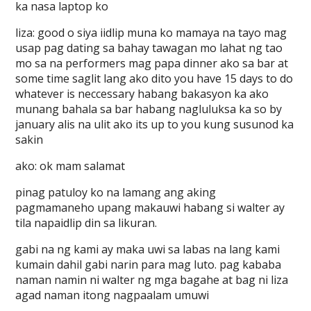
ka nasa laptop ko
liza: good o siya iidlip muna ko mamaya na tayo mag
usap pag dating sa bahay tawagan mo lahat ng tao
mo sa na performers mag papa dinner ako sa bar at
some time saglit lang ako dito you have 15 days to do
whatever is neccessary habang bakasyon ka ako
munang bahala sa bar habang nagluluksa ka so by
january alis na ulit ako its up to you kung susunod ka
sakin
ako: ok mam salamat
pinag patuloy ko na lamang ang aking
pagmamaneho upang makauwi habang si walter ay
tila napaidlip din sa likuran.
gabi na ng kami ay maka uwi sa labas na lang kami
kumain dahil gabi narin para mag luto. pag kababa
naman namin ni walter ng mga bagahe at bag ni liza
agad naman itong nagpaalam umuwi