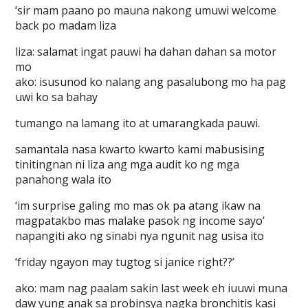
‘sir mam paano po mauna nakong umuwi welcome
back po madam liza
liza: salamat ingat pauwi ha dahan dahan sa motor
mo
ako: isusunod ko nalang ang pasalubong mo ha pag
uwi ko sa bahay
tumango na lamang ito at umarangkada pauwi.
samantala nasa kwarto kwarto kami mabusising
tinitingnan ni liza ang mga audit ko ng mga
panahong wala ito
‘im surprise galing mo mas ok pa atang ikaw na
magpatakbo mas malake pasok ng income sayo’
napangiti ako ng sinabi nya ngunit nag usisa ito
‘friday ngayon may tugtog si janice right??’
ako: mam nag paalam sakin last week eh iuuwi muna
daw yung anak sa probinsya nagka bronchitis kasi