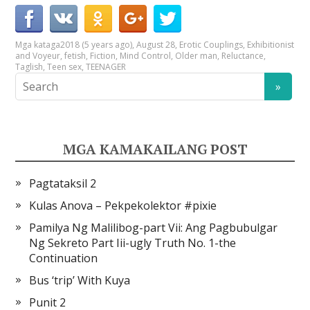
Mga kataga
2018 (5 years ago)
,
August 28
,
Erotic Couplings
,
Exhibitionist
and Voyeur
,
fetish
,
Fiction
,
Mind Control
,
Older man
,
Reluctance
,
Taglish
,
Teen sex
,
TEENAGER
MGA KAMAKAILANG POST
Pagtataksil 2
Kulas Anova – Pekpekolektor #pixie
Pamilya Ng Malilibog-part Vii: Ang Pagbubulgar
Ng Sekreto Part Iii-ugly Truth No. 1-the
Continuation
Bus ‘trip’ With Kuya
Punit 2