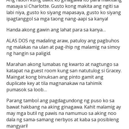
masaya si Charlotte. Gusto kong makita ang ngiti sa
labi niya, gusto ko siyang mapasaya, gusto ko siyang
ipagtanggol sa mga taong nang-aapi sa kanya!
Handa akong gawin ang lahat para sa kanya…
ALAS DOS ng madaling araw, patuloy ang pagbuhos
ng malakas na ulan at pag-ihip ng malamig na simoy
ng hangin sa paligid.
Marahan akong lumabas ng kwarto at nagtungo sa
katapat na guest room kung san natutulog si Gracey.
Maingat kong binuksan ang pinto gamit ang
duplicate key at tila magnanakaw na tahimik
pumasok sa loob…
Parang tambol ang pagdagundong ng puso ko sa
bawat hakbang na aking ginagawa. Kahit malamig ay
may mga butil ng pawis na namumuo sa aking noo
dala ng sama-samang nerbyos at kaba sa posibleng
mangyari!