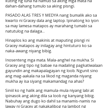
kuting ng luha na namuo sa aking mga mata na
dahan-dahang tumulo sa aking pisngi.
PASADO ALAS TRES Y MEDYA nang bumalik ako sa
kwarto ni Gracey dala ang laptop. Ipinatong ko iyon
sa may lamesa matapos ay marahang tumabi sa
natutulog na dalaga…
Hinaplos ko ang makinis at maputing pisngi ni
Gracey matapos ay inilagay ang hintuturo ko sa
naka-awang niyang bibig.
Inosenteng mga mata. Mala-anghel na mukha. Si
Gracey ang tipo ng babae na madaling pagkatiwalaan
gayundin ang makapalagayan ng loob. Ngunit sino
ang mag-aakala na sa likod ng maganda niyang
mukha ay isa siyang makamandag na ahas?
Siniil ko ng halik ang mamula-mula niyang labi at
ipinasok ang aking dila sa loob ng kanyang bibig.
Nabuhay ang dugo ko dahil sa manamis-namis na
laway ni Gracey at nakakalibog na lambot ng