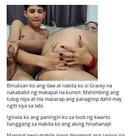
Binuksan ko ang ilaw at nakita ko si Gracey na
nakabalot ng makapal na kumot. Mahimbing ang
tulog niya at tila masarap ang panaginip dahil may
ngiti siya sa labi.
Iginala ko ang paningin ko sa loob ng kwarto
hanggang sa makita ko ang aking hinahanap!
Maingat pero mabilis kong dinampot ang laptop na