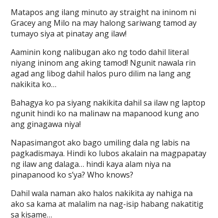
Matapos ang ilang minuto ay straight na ininom ni
Gracey ang Milo na may halong sariwang tamod ay
tumayo siya at pinatay ang ilaw!
Aaminin kong nalibugan ako ng todo dahil literal
niyang ininom ang aking tamod! Ngunit nawala rin
agad ang libog dahil halos puro dilim na lang ang
nakikita ko…
Bahagya ko pa siyang nakikita dahil sa ilaw ng laptop
ngunit hindi ko na malinaw na mapanood kung ano
ang ginagawa niya!
Napasimangot ako bago umiling dala ng labis na
pagkadismaya. Hindi ko lubos akalain na magpapatay
ng ilaw ang dalaga… hindi kaya alam niya na
pinapanood ko s’ya? Who knows?
Dahil wala naman ako halos nakikita ay nahiga na
ako sa kama at malalim na nag-isip habang nakatitig
sa kisame…