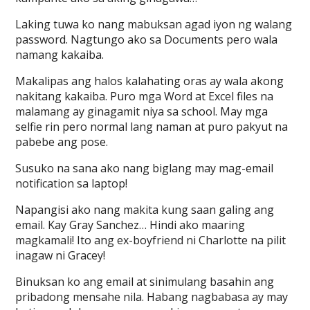
Laking tuwa ko nang mabuksan agad iyon ng walang
password. Nagtungo ako sa Documents pero wala
namang kakaiba.
Makalipas ang halos kalahating oras ay wala akong
nakitang kakaiba. Puro mga Word at Excel files na
malamang ay ginagamit niya sa school. May mga
selfie rin pero normal lang naman at puro pakyut na
pabebe ang pose.
Susuko na sana ako nang biglang may mag-email
notification sa laptop!
Napangisi ako nang makita kung saan galing ang
email. Kay Gray Sanchez… Hindi ako maaring
magkamali! Ito ang ex-boyfriend ni Charlotte na pilit
inagaw ni Gracey!
Binuksan ko ang email at sinimulang basahin ang
pribadong mensahe nila. Habang nagbabasa ay may