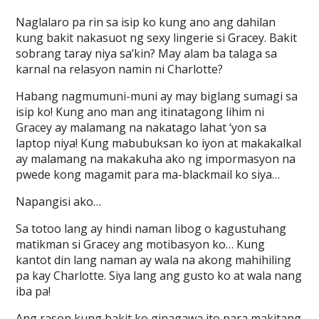
Naglalaro pa rin sa isip ko kung ano ang dahilan
kung bakit nakasuot ng sexy lingerie si Gracey. Bakit
sobrang taray niya sa’kin? May alam ba talaga sa
karnal na relasyon namin ni Charlotte?
Habang nagmumuni-muni ay may biglang sumagi sa
isip ko! Kung ano man ang itinatagong lihim ni
Gracey ay malamang na nakatago lahat ‘yon sa
laptop niya! Kung mabubuksan ko iyon at makakalkal
ay malamang na makakuha ako ng impormasyon na
pwede kong magamit para ma-blackmail ko siya…
Napangisi ako…
Sa totoo lang ay hindi naman libog o kagustuhang
matikman si Gracey ang motibasyon ko… Kung
kantot din lang naman ay wala na akong mahihiling
pa kay Charlotte. Siya lang ang gusto ko at wala nang
iba pa!
Ang rason kung bakit ko ginagawa ito para makitang