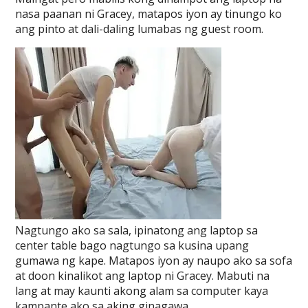
nasa paanan ni Gracey, matapos iyon ay tinungo ko
ang pinto at dali-daling lumabas ng guest room.
Nagtungo ako sa sala, ipinatong ang laptop sa
center table bago nagtungo sa kusina upang
gumawa ng kape. Matapos iyon ay naupo ako sa sofa
at doon kinalikot ang laptop ni Gracey. Mabuti na
lang at may kaunti akong alam sa computer kaya
kampante ako sa aking ginagawa…