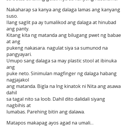
Nakaharap sa kanya ang dalaga lamas ang kanyang
suso.
Ilang saglit pa ay tumalikod ang dalaga at hinubad
ang panty.
Kitang kita ng matanda ang bilugang pwet ng babae
at ang
pukeng nakasara. nagulat siya sa sumunod na
pangyayari.
Umupo sang dalaga sa may plastic stool at ibinuka
ang
puke neto. Sinimulan magfinger ng dalaga habang
nagjajakol
ang matanda. Bigla na lng kinatok ni Nita ang asawa
dahil
sa tagal nito sa loob. Dahil dito dalidali siyang
nagbihis at
lumabas. Parehing bitin ang dalawa.
Matapos makapag ayos agad na umali…