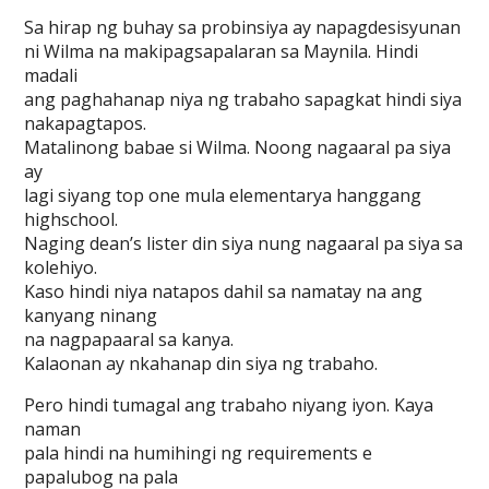
Sa hirap ng buhay sa probinsiya ay napagdesisyunan
ni Wilma na makipagsapalaran sa Maynila. Hindi
madali
ang paghahanap niya ng trabaho sapagkat hindi siya
nakapagtapos.
Matalinong babae si Wilma. Noong nagaaral pa siya
ay
lagi siyang top one mula elementarya hanggang
highschool.
Naging dean’s lister din siya nung nagaaral pa siya sa
kolehiyo.
Kaso hindi niya natapos dahil sa namatay na ang
kanyang ninang
na nagpapaaral sa kanya.
Kalaonan ay nkahanap din siya ng trabaho.
Pero hindi tumagal ang trabaho niyang iyon. Kaya
naman
pala hindi na humihingi ng requirements e
papalubog na pala