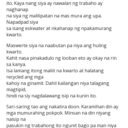
ito. Kaya nang siya ay nawalan ng trabaho ay
naghanap
na siya ng malilipatan na mas mura ang upa.
Napadpad siya
sa isang eskwater at nkahanap ng npakamurang
kwarto.
Maswerte siya na naabutan pa niya ang huling
kwarto.
Kahit nasa pinakadulo ng looban eto ay okay na rin
sa kanya.
Isa lamang itong maliit na kwarto at halatang
recycled ang mga
kahoy na ginamit. Dahil kailangan niya talagang
magtipid,
hindi na siy nagdalawang isip na kunin ito.
Sari-saring tao ang nakatira doon. Karamihan din ay
mga mumurahing pokpok. Minsan na din niyang
naisip na
pasukin ng trabahong ito ngunit bago pa man niya