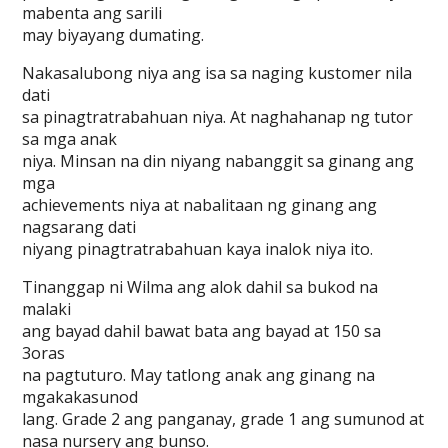
mabenta ang sarili
may biyayang dumating.
Nakasalubong niya ang isa sa naging kustomer nila
dati
sa pinagtratrabahuan niya. At naghahanap ng tutor
sa mga anak
niya. Minsan na din niyang nabanggit sa ginang ang
mga
achievements niya at nabalitaan ng ginang ang
nagsarang dati
niyang pinagtratrabahuan kaya inalok niya ito.
Tinanggap ni Wilma ang alok dahil sa bukod na
malaki
ang bayad dahil bawat bata ang bayad at 150 sa
3oras
na pagtuturo. May tatlong anak ang ginang na
mgakakasunod
lang. Grade 2 ang panganay, grade 1 ang sumunod at
nasa nursery ang bunso.