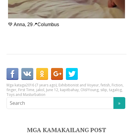
💚 Anna, 29📍Columbus
Mga kataga
2016 (7 years ago)
,
Exhibitionist and Voyeur
,
fetish
,
Fiction
,
finger
,
First Time
,
jakol
,
June 12
,
kapitbahay
,
Old/Young
,
silip
,
tagalog
,
Toys and Masturbation
MGA KAMAKAILANG POST