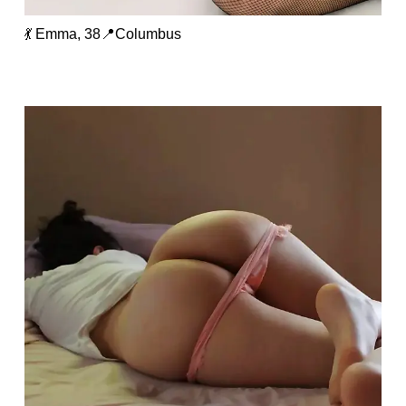
💃 Emma, 38📍Columbus