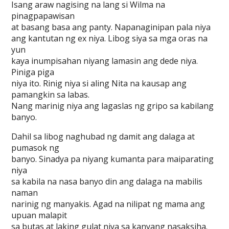
Isang araw nagising na lang si Wilma na
pinagpapawisan
at basang basa ang panty. Napanaginipan pala niya
ang kantutan ng ex niya. Libog siya sa mga oras na
yun
kaya inumpisahan niyang lamasin ang dede niya.
Piniga piga
niya ito. Rinig niya si aling Nita na kausap ang
pamangkin sa labas.
Nang marinig niya ang lagaslas ng gripo sa kabilang
banyo.
Dahil sa libog naghubad ng damit ang dalaga at
pumasok ng
banyo. Sinadya pa niyang kumanta para maiparating
niya
sa kabila na nasa banyo din ang dalaga na mabilis
naman
narinig ng manyakis. Agad na nilipat ng mama ang
upuan malapit
sa butas at laking gulat niya sa kanyang nasaksiha.