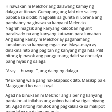
Hinawakan ni Melchor ang dalawang kamay ng
dalaga at itinaas. Gumapang ang labi nito sa leeg
pababa sa dibdib. Nagbalik sa gunita ni Lorena ang
pambaboy na ginawa sa kanya ni Melencio.
Naghihimagsik ang kanyang kalooban ngunit
paralisado na ang kanyang katawan para lumaban.
Ang isang kamay ni Melchor ay pagahamang
lumalamas sa kanyang mga suso. Maya-maya ay
dinakma nito ang pagitan ng kanyang mga hita. Pilit
nitong ipinasok ang panggitnang daliri sa donselya
pang hiyas ng dalaga.
“Aray….. huwag…”, ang daing ng dalaga.
“Mukhang wala pang nakakapasok dito. Masikip pa e.
Maigaganti ko na si kuya!
Agad na binuksan ni Melchor ang siper ng kanyang
pantalon at inilabas ang animo bakal sa tigas niyang
titi. Agad nitong itinutok ang pagkalalake sa makipot
pang hiwa ng dalagang pulis.