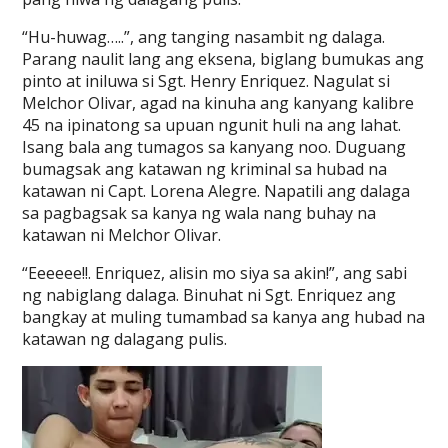
“Hu-huwag…..”, ang tanging nasambit ng dalaga.
Parang naulit lang ang eksena, biglang bumukas ang
pinto at iniluwa si Sgt. Henry Enriquez. Nagulat si
Melchor Olivar, agad na kinuha ang kanyang kalibre
45 na ipinatong sa upuan ngunit huli na ang lahat.
Isang bala ang tumagos sa kanyang noo. Duguang
bumagsak ang katawan ng kriminal sa hubad na
katawan ni Capt. Lorena Alegre. Napatili ang dalaga
sa pagbagsak sa kanya ng wala nang buhay na
katawan ni Melchor Olivar.
“Eeeeee!!. Enriquez, alisin mo siya sa akin!”, ang sabi
ng nabiglang dalaga. Binuhat ni Sgt. Enriquez ang
bangkay at muling tumambad sa kanya ang hubad na
katawan ng dalagang pulis.