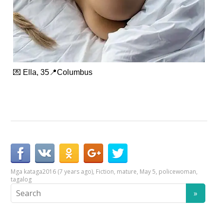
💌 Ella, 35📍Columbus
Mga kataga
2016 (7 years ago)
,
Fiction
,
mature
,
May 5
,
policewoman
,
tagalog