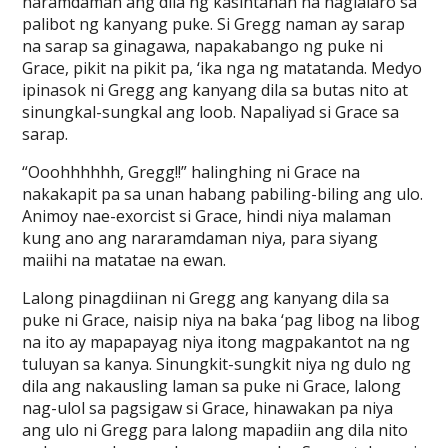
naramdaman ang dila ng kasintahan na naglalaro sa
palibot ng kanyang puke. Si Gregg naman ay sarap
na sarap sa ginagawa, napakabango ng puke ni
Grace, pikit na pikit pa, ‘ika nga ng matatanda. Medyo
ipinasok ni Gregg ang kanyang dila sa butas nito at
sinungkal-sungkal ang loob. Napaliyad si Grace sa
sarap.
“Ooohhhhhh, Gregg!!” halinghing ni Grace na
nakakapit pa sa unan habang pabiling-biling ang ulo.
Animoy nae-exorcist si Grace, hindi niya malaman
kung ano ang nararamdaman niya, para siyang
maiihi na matatae na ewan.
Lalong pinagdiinan ni Gregg ang kanyang dila sa
puke ni Grace, naisip niya na baka ‘pag libog na libog
na ito ay mapapayag niya itong magpakantot na ng
tuluyan sa kanya. Sinungkit-sungkit niya ng dulo ng
dila ang nakausling laman sa puke ni Grace, lalong
nag-ulol sa pagsigaw si Grace, hinawakan pa niya
ang ulo ni Gregg para lalong mapadiin ang dila nito