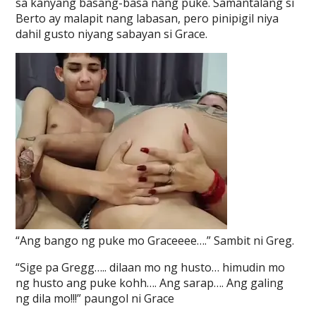
sa kanyang basang-basa nang puke. Samantalang si
Berto ay malapit nang labasan, pero pinipigil niya
dahil gusto niyang sabayan si Grace.
“Ang bango ng puke mo Graceeee….” Sambit ni Greg.
“Sige pa Gregg….. dilaan mo ng husto… himudin mo
ng husto ang puke kohh…. Ang sarap…. Ang galing
ng dila mo!!!” paungol ni Grace