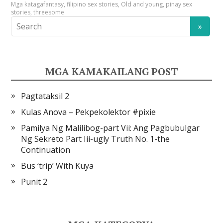
Mga kataga
fantasy
,
filipino sex stories
,
Old and young
,
pinay sex
stories
,
threesome
MGA KAMAKAILANG POST
Pagtataksil 2
Kulas Anova – Pekpekolektor #pixie
Pamilya Ng Malilibog-part Vii: Ang Pagbubulgar
Ng Sekreto Part Iii-ugly Truth No. 1-the
Continuation
Bus ‘trip’ With Kuya
Punit 2