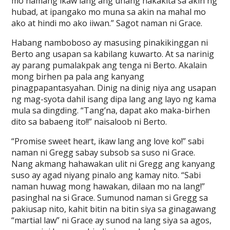
mo namang ikaw lang ang unang nakakita sa akin ng
hubad, at ipangako mo muna sa akin na mahal mo
ako at hindi mo ako iiwan.” Sagot naman ni Grace.
Habang namboboso ay masusing pinakikinggan ni
Berto ang usapan sa kabilang kuwarto. At sa narinig
ay parang pumalakpak ang tenga ni Berto. Akalain
mong birhen pa pala ang kanyang
pinagpapantasyahan. Dinig na dinig niya ang usapan
ng mag-syota dahil isang dipa lang ang layo ng kama
mula sa dingding. “Tang’na, dapat ako maka-birhen
dito sa babaeng ito!!” naisaloob ni Berto.
“Promise sweet heart, ikaw lang ang love ko!” sabi
naman ni Gregg sabay subsob sa suso ni Grace.
Nang akmang hahawakan ulit ni Gregg ang kanyang
suso ay agad niyang pinalo ang kamay nito. “Sabi
naman huwag mong hawakan, dilaan mo na lang!”
pasinghal na si Grace. Sumunod naman si Gregg sa
pakiusap nito, kahit bitin na bitin siya sa ginagawang
“martial law” ni Grace ay sunod na lang siya sa agos,