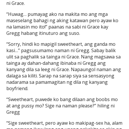
ni Grace.
“Huwag… pumayag ako na makita mo ang mga
maseselang bahagi ng aking katawan pero ayaw ko
na lamasin mo ito!” paanas na sabi ni Grace kay
Gregg habang itinuturo ang suso.
“Sorry, hindi ko mapigil sweetheart, ang ganda mo
kasi…” pagsusumamo naman ni Gregg. Sabay balik
ulit sa paghalik sa tainga ni Grace. Nang magsawa sa
tainga ay dahan-dahang ibinaba ni Gregg ang
kanyang dila sa leeg ni Grace. Napaungol naman ang
dalaga sa kiliti. Sarap na sarap siya sa sensasyong
nadarama sa pamamagitan ng dila ng kanyang
boyfriend.
“Sweetheart, puwede ko bang dilaan ang boobs mo
at ang pussy mo? Sige na naman please?” hiling ni
Gregg
“Sige sweetheart, pero ayaw ko makipag-sex ha, alam