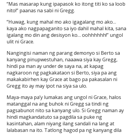
“Mas masarap kung ipapasok ko itong titi ko sa loob
nito!” paanas na sabi ni Gregg.
“Huwag, kung mahal mo ako igagalang mo ako…
kaya ako nagpapaganito sa iyo dahil mahal kita, sana
igalang mo din ang desisyon ko… oohhhhhh!” ungol
ulit ni Grace.
Nangingisi naman ng parang demonyo si Berto sa
kanyang pinupwestuhan, naaawa siya kay Gregg,
hindi pa man ay under de saya na, at kapag
nagkaroon ng pagkakataon si Berto, siya pa ang
makakabirhen kay Grace at bago pa pakasalan ni
Gregg ito ay may ipot na siya sa ulo.
Maya-maya pa’y lumakas ang ungol ni Grace, halos
matanggal na ang buhok ni Gregg sa tindi ng
pagsabunot nito sa kanyang ulo. Si Gregg naman ay
hindi magkandatuto sa pagdila sa puke ng
kasintahan, alam niyang ilang sandali na lang at
lalabasan na ito. Tatlong hagod pa ng kanyang dila