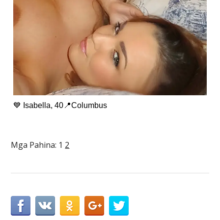
💙 Isabella, 40📍Columbus
Mga Pahina:
1
2