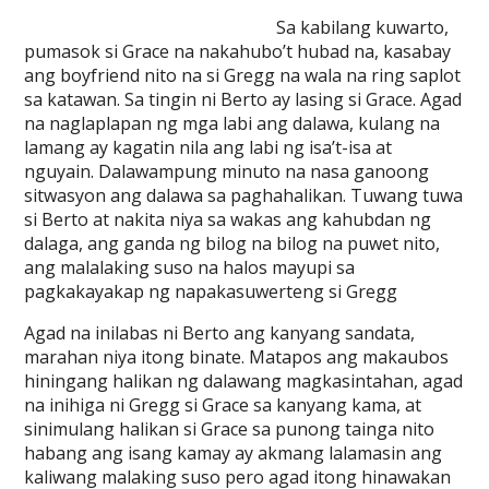
Sa kabilang kuwarto,
pumasok si Grace na nakahubo’t hubad na, kasabay
ang boyfriend nito na si Gregg na wala na ring saplot
sa katawan. Sa tingin ni Berto ay lasing si Grace. Agad
na naglaplapan ng mga labi ang dalawa, kulang na
lamang ay kagatin nila ang labi ng isa’t-isa at
nguyain. Dalawampung minuto na nasa ganoong
sitwasyon ang dalawa sa paghahalikan. Tuwang tuwa
si Berto at nakita niya sa wakas ang kahubdan ng
dalaga, ang ganda ng bilog na bilog na puwet nito,
ang malalaking suso na halos mayupi sa
pagkakayakap ng napakasuwerteng si Gregg
Agad na inilabas ni Berto ang kanyang sandata,
marahan niya itong binate. Matapos ang makaubos
hiningang halikan ng dalawang magkasintahan, agad
na inihiga ni Gregg si Grace sa kanyang kama, at
sinimulang halikan si Grace sa punong tainga nito
habang ang isang kamay ay akmang lalamasin ang
kaliwang malaking suso pero agad itong hinawakan