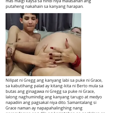
mas maigi kaysa sa hindi niya malasahan ang
putaheng nakahain sa kanyang harapan.
Nilipat ni Gregg ang kanyang labi sa puke ni Grace,
sa kabutihang palad ay kitang-kita ni Berto mula sa
butas ang ginagawa ni Gregg sa puke ni Grace,
lalong naghumindig ang kanyang tarugo at medyo
napadiin ang pagsakal niya dito. Samantalang si
Grace naman ay napapahalinghing nang