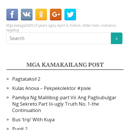
Mga kataga
2020 (3 years ago)
,
April 3
,
Fiction
,
older men
,
romance
,
tagalog
MGA KAMAKAILANG POST
Pagtataksil 2
Kulas Anova – Pekpekolektor #pixie
Pamilya Ng Malilibog-part Vii: Ang Pagbubulgar
Ng Sekreto Part Iii-ugly Truth No. 1-the
Continuation
Bus ‘trip’ With Kuya
Punit 2