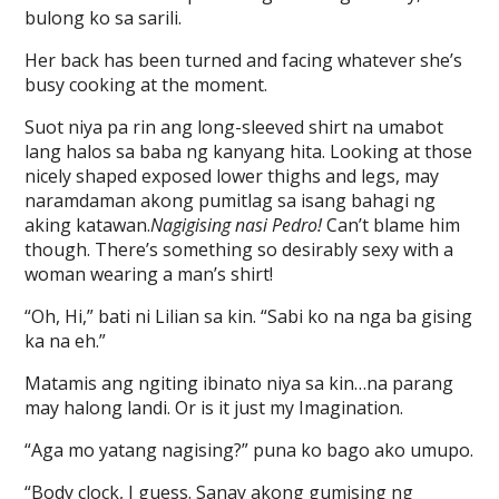
bulong ko sa sarili.
Her back has been turned and facing whatever she’s
busy cooking at the moment.
Suot niya pa rin ang long-sleeved shirt na umabot
lang halos sa baba ng kanyang hita. Looking at those
nicely shaped exposed lower thighs and legs, may
naramdaman akong pumitlag sa isang bahagi ng
aking katawan.
Nagigising nasi
Pedro!
Can’t blame him
though. There’s something so desirably sexy with a
woman wearing a man’s shirt!
“Oh, Hi,” bati ni Lilian sa kin. “Sabi ko na nga ba gising
ka na eh.”
Matamis ang ngiting ibinato niya sa kin…na parang
may halong landi. Or is it just my Imagination.
“Aga mo yatang nagising?” puna ko bago ako umupo.
“Body clock, I guess. Sanay akong gumising ng