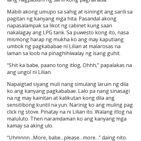
Mabili akong umupo sa sahig at isiningit ang sarili sa
pagitan ng kanyang mga hita. Pasandal akong
napasalampak sa likot ng cabinet kung saan
nakalagay ang LPG tank. Sa puwesto kong ito, nasa
mismong harap ng mukha ko ang may kaputiang
umbok ng pagkababae ni Lilian at malarosas na
laman sa loob na pinaghihiwalay ng isang guhit.
“Shit ka babe, paano tong itlog, Ohhh,” papalakas na
ang ungol ni Lilian.
Napaigtad siyang muli nang simulang laruin ng dila
ko ang kanyang pagkababae. Lalo pa nang sinasagi
na ng may kainitan at kalikutan kong dila ang
sensitibong kuntil na yun. Narinig ko ang muling pag
click ng stove. Pinatay na ni Lilian ito. Walang itlog na
maluluto. Then naramdaman ko ang kanyang mga
kamay sa aking ulo.
“Uhmnnn…More, babe…please…more…” daing nito.