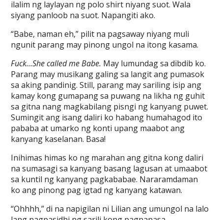
ilalim ng laylayan ng polo shirt niyang suot. Wala
siyang panloob na suot. Napangiti ako.
“Babe, naman eh,” pilit na pagsaway niyang muli
ngunit parang may pinong ungol na itong kasama.
Fuck…She called me Babe.
May lumundag sa dibdib ko.
Parang may musikang galing sa langit ang pumasok
sa aking pandinig. Still, parang may sariling isip ang
kamay kong gumapang sa puwang na likha ng guhit
sa gitna nang magkabilang pisngi ng kanyang puwet.
Sumingit ang isang daliri ko habang humahagod ito
pababa at umarko ng konti upang maabot ang
kanyang kaselanan. Basa!
Inihimas himas ko ng marahan ang gitna kong daliri
na sumasagi sa kanyang basang lagusan at umaabot
sa kuntil ng kanyang pagkababae. Nararamdaman
ko ang pinong pag igtad ng kanyang katawan.
“Ohhhh,” di na napigilan ni Lilian ang umungol na lalo
lang nagpasidhi ng sarili kong pagnanasa.