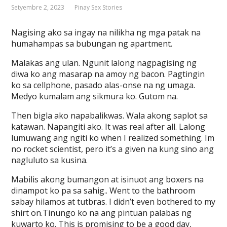
Setyembre 2, 2023
Pinay Sex Stories
Nagising ako sa ingay na nilikha ng mga patak na
humahampas sa bubungan ng apartment.
Malakas ang ulan. Ngunit lalong nagpagising ng
diwa ko ang masarap na amoy ng bacon. Pagtingin
ko sa cellphone, pasado alas-onse na ng umaga.
Medyo kumalam ang sikmura ko. Gutom na.
Then bigla ako napabalikwas. Wala akong saplot sa
katawan. Napangiti ako. It was real after all. Lalong
lumuwang ang ngiti ko when I realized something. Im
no rocket scientist, pero it’s a given na kung sino ang
nagluluto sa kusina.
Mabilis akong bumangon at isinuot ang boxers na
dinampot ko pa sa sahig.. Went to the bathroom
sabay hilamos at tutbras. I didn’t even bothered to my
shirt on.Tinungo ko na ang pintuan palabas ng
kuwarto ko. This is promising to be a good day,