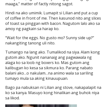
maaga,” matter of factly nitong sagot.
Hindi na ako umimik. Lumapit si Lilian and put a cup
of coffee in front of me. Then kasunod nito ang slices
of toast sa pinggan with bacon. Nagutom lalo ako sa
amoy ng pagkain sa harap ko.
“Wait for the eggs. No gusto mo? Sunny side up?”
nakangiting tanong uli nito.
Tumango na lang ako. Tumalikod na siya. Alam kong
gutom ako. Ngunit nananaig ang pagwawala ng
alaga ko sa loob ng boxers ko. Mas gutom ang
kalibugan ko kesa sa sikmura ko. Parang nabato
balani ako…o nakulam…na animo wala sa sariling
tumayo mula sa aking kinauupuan.
Bago pa nabuksan ni Lilian ang stove, nakapalapit na
ko sa kanya. Masuyo kong hinalikan ang buhok niya
sa likod.