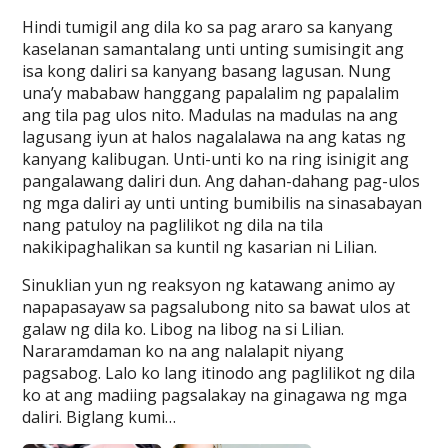
Hindi tumigil ang dila ko sa pag araro sa kanyang
kaselanan samantalang unti unting sumisingit ang
isa kong daliri sa kanyang basang lagusan. Nung
una’y mababaw hanggang papalalim ng papalalim
ang tila pag ulos nito. Madulas na madulas na ang
lagusang iyun at halos nagalalawa na ang katas ng
kanyang kalibugan. Unti-unti ko na ring isinigit ang
pangalawang daliri dun. Ang dahan-dahang pag-ulos
ng mga daliri ay unti unting bumibilis na sinasabayan
nang patuloy na paglilikot ng dila na tila
nakikipaghalikan sa kuntil ng kasarian ni Lilian.
Sinuklian yun ng reaksyon ng katawang animo ay
napapasayaw sa pagsalubong nito sa bawat ulos at
galaw ng dila ko. Libog na libog na si Lilian.
Nararamdaman ko na ang nalalapit niyang
pagsabog. Lalo ko lang itinodo ang paglilikot ng dila
ko at ang madiing pagsalakay na ginagawa ng mga
daliri. Biglang kumi…