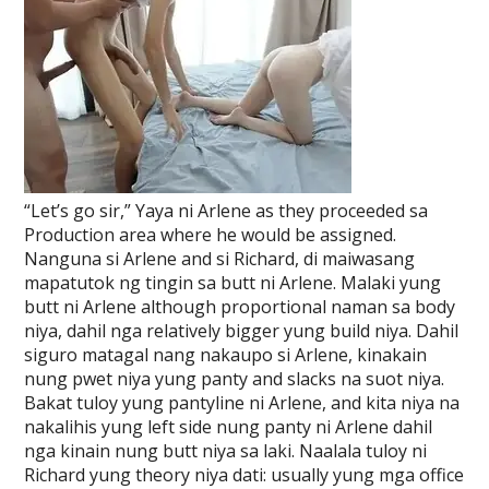
“Let’s go sir,” Yaya ni Arlene as they proceeded sa
Production area where he would be assigned.
Nanguna si Arlene and si Richard, di maiwasang
mapatutok ng tingin sa butt ni Arlene. Malaki yung
butt ni Arlene although proportional naman sa body
niya, dahil nga relatively bigger yung build niya. Dahil
siguro matagal nang nakaupo si Arlene, kinakain
nung pwet niya yung panty and slacks na suot niya.
Bakat tuloy yung pantyline ni Arlene, and kita niya na
nakalihis yung left side nung panty ni Arlene dahil
nga kinain nung butt niya sa laki. Naalala tuloy ni
Richard yung theory niya dati: usually yung mga office