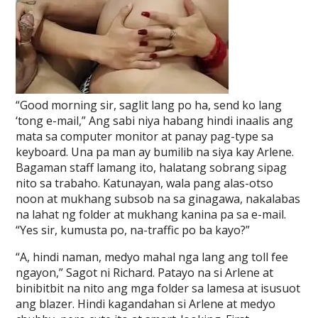
“Good morning sir, saglit lang po ha, send ko lang
‘tong e-mail,” Ang sabi niya habang hindi inaalis ang
mata sa computer monitor at panay pag-type sa
keyboard. Una pa man ay bumilib na siya kay Arlene.
Bagaman staff lamang ito, halatang sobrang sipag
nito sa trabaho. Katunayan, wala pang alas-otso
noon at mukhang subsob na sa ginagawa, nakalabas
na lahat ng folder at mukhang kanina pa sa e-mail.
“Yes sir, kumusta po, na-traffic po ba kayo?”
“A, hindi naman, medyo mahal nga lang ang toll fee
ngayon,” Sagot ni Richard. Patayo na si Arlene at
binibitbit na nito ang mga folder sa lamesa at isusuot
ang blazer. Hindi kagandahan si Arlene at medyo