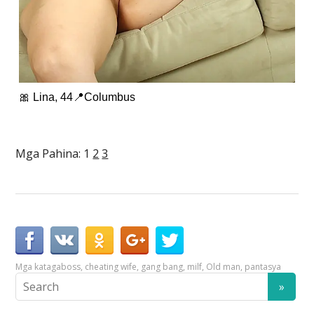
🎀 Lina, 44📍Columbus
Mga Pahina:
1
2
3
Mga kataga
boss
,
cheating wife
,
gang bang
,
milf
,
Old man
,
pantasya