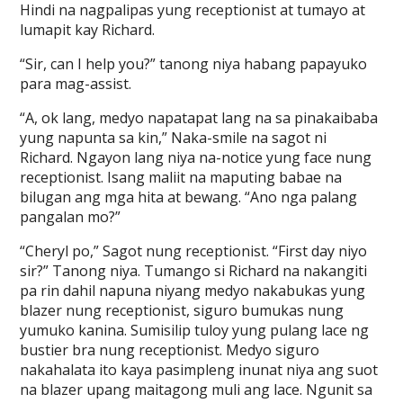
Hindi na nagpalipas yung receptionist at tumayo at
lumapit kay Richard.
“Sir, can I help you?” tanong niya habang papayuko
para mag-assist.
“A, ok lang, medyo napatapat lang na sa pinakaibaba
yung napunta sa kin,” Naka-smile na sagot ni
Richard. Ngayon lang niya na-notice yung face nung
receptionist. Isang maliit na maputing babae na
bilugan ang mga hita at bewang. “Ano nga palang
pangalan mo?”
“Cheryl po,” Sagot nung receptionist. “First day niyo
sir?” Tanong niya. Tumango si Richard na nakangiti
pa rin dahil napuna niyang medyo nakabukas yung
blazer nung receptionist, siguro bumukas nung
yumuko kanina. Sumisilip tuloy yung pulang lace ng
bustier bra nung receptionist. Medyo siguro
nakahalata ito kaya pasimpleng inunat niya ang suot
na blazer upang maitagong muli ang lace. Ngunit sa