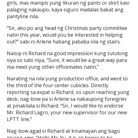
girls, mas manipis yung likuran ng pants or skirt kasi
palaging nakaupo, kaya siguro madalas bakat ang
pantyline nila.
“Sir, ako po ang head ng Christmas party committee
natin this year, would you be interested in helping
out?” sabi ni Arlene habang pababa sila ng stairs.
Naisip ni Richard na good impression kung tutulong
siya so sabi niya, “Sure, it would be a great way para
ma-meet yung other officemates natin,”
Narating na nila yung production office, and went to
the third of the four center cubicles. Directly
reporting sa expat si Richard, so upon reaching yung
desk, nag-bow pa si Arlene sa nakaupong foreigner
at pinakilala si Richard. “Sir, I would like to endorse
Mr. Richard Lagro, your new supervisor for our new
LPTT line,”
Nag-bow agad si Richard at kinamayan ang bago
niyang amo. “Hello Mr. Yu, it is an honor to be