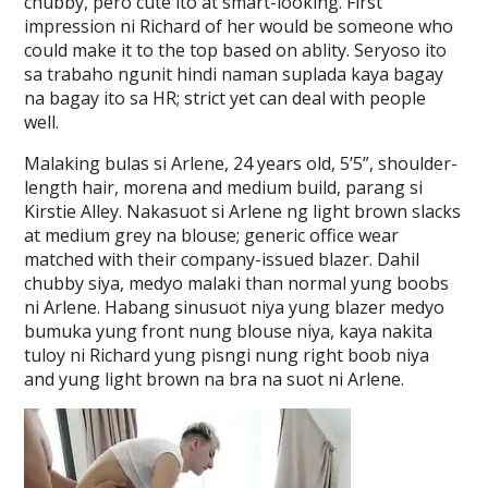
chubby, pero cute ito at smart-looking. First
impression ni Richard of her would be someone who
could make it to the top based on ablity. Seryoso ito
sa trabaho ngunit hindi naman suplada kaya bagay
na bagay ito sa HR; strict yet can deal with people
well.
Malaking bulas si Arlene, 24 years old, 5’5”, shoulder-
length hair, morena and medium build, parang si
Kirstie Alley. Nakasuot si Arlene ng light brown slacks
at medium grey na blouse; generic office wear
matched with their company-issued blazer. Dahil
chubby siya, medyo malaki than normal yung boobs
ni Arlene. Habang sinusuot niya yung blazer medyo
bumuka yung front nung blouse niya, kaya nakita
tuloy ni Richard yung pisngi nung right boob niya
and yung light brown na bra na suot ni Arlene.