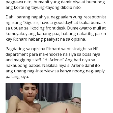
paggawa nito, humapit yung damit niya at humubog
ang korte ng tayung-tayong dibdib nito.
Dahil parang napahiya, nagpaalam yung receptionist
ng isang “Sige sir, have a good day!” at tsaka bumalik
sa upuan sa likod ng front desk. Dumekwatro muli at
kumuyakoy ang kanang paa, habang nakatitig pa rin
kay Richard habang paakyat na sa opisina.
Pagdating sa opisina Richard went straight sa HR
department para ma-endorse na siya sa boss niya
and magiging staff. “Hi Arlene!” Ang bati niya sa
nakaupong babae. Nakilala niya si Arlene dahil ito
ang unang nag-interview sa kanya noong nag-aaply
pa lang siya.