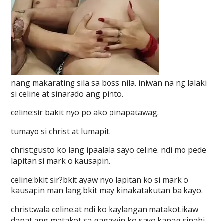
nang makarating sila sa boss nila. iniwan na ng lalaki
si celine at sinarado ang pinto.
celine:sir bakit nyo po ako pinapatawag.
tumayo si christ at lumapit.
christ:gusto ko lang ipaalala sayo celine. ndi mo pede
lapitan si mark o kausapin.
celine:bkit sir?bkit ayaw nyo lapitan ko si mark o
kausapin man lang.bkit may kinakatakutan ba kayo.
christ:wala celine.at ndi ko kaylangan matakot.ikaw
dapat ang matakot sa gagawin ko sayo.kapag sinabi