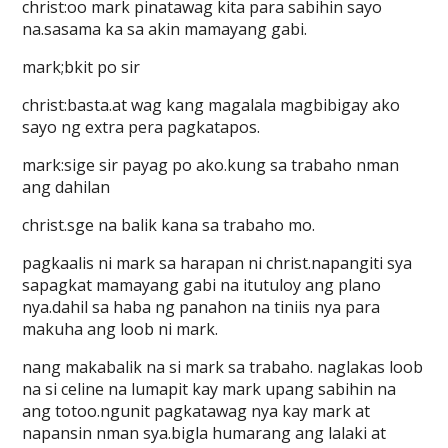
christ:oo mark pinatawag kita para sabihin sayo
na.sasama ka sa akin mamayang gabi.
mark;bkit po sir
christ:basta.at wag kang magalala magbibigay ako
sayo ng extra pera pagkatapos.
mark:sige sir payag po ako.kung sa trabaho nman
ang dahilan
christ.sge na balik kana sa trabaho mo.
pagkaalis ni mark sa harapan ni christ.napangiti sya
sapagkat mamayang gabi na itutuloy ang plano
nya.dahil sa haba ng panahon na tiniis nya para
makuha ang loob ni mark.
nang makabalik na si mark sa trabaho. naglakas loob
na si celine na lumapit kay mark upang sabihin na
ang totoo.ngunit pagkatawag nya kay mark at
napansin nman sya.bigla humarang ang lalaki at