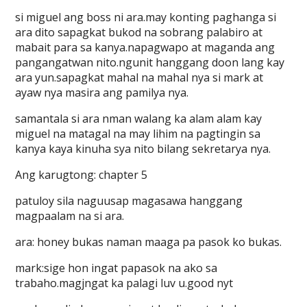
si miguel ang boss ni ara.may konting paghanga si
ara dito sapagkat bukod na sobrang palabiro at
mabait para sa kanya.napagwapo at maganda ang
pangangatwan nito.ngunit hanggang doon lang kay
ara yun.sapagkat mahal na mahal nya si mark at
ayaw nya masira ang pamilya nya.
samantala si ara nman walang ka alam alam kay
miguel na matagal na may lihim na pagtingin sa
kanya kaya kinuha sya nito bilang sekretarya nya.
Ang karugtong: chapter 5
patuloy sila naguusap magasawa hanggang
magpaalam na si ara.
ara: honey bukas naman maaga pa pasok ko bukas.
mark:sige hon ingat papasok na ako sa
trabaho.magjngat ka palagi luv u.good nyt