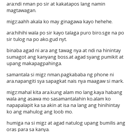
ara:ndi nman po sir at kakatapos lang namin
magtawagan.
migz:aahh akala ko may ginagawa kayo hehehe.
ara:hihihi wala po sir kayo talaga puro biro.sge na po
sir tulog na po ako.gud nyt.
binaba agad ni ara ang tawag nya at ndi na hinintay
sumagot ang kanyang boss.at agad syang pumikit at
upang makapagpahinga.
samantala si migz nman.pagkababa ng phone ni
ara.napangiti sya sapagkat nais nya maagaw si mark.
migz:mahal kita ara.kung alam mo lang.kaya habang
wala ang asawa mo sasamantalahin ko.alam ko
napapalapit ka sa akin at isa na lang ang hinihintay
ko ang mahulog ang loob mo.
humiga na si migz at agad natulog upang bumilis ang
oras para sa kanya.