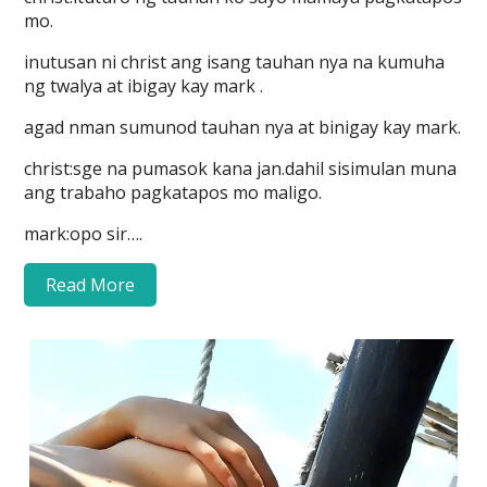
mo.
inutusan ni christ ang isang tauhan nya na kumuha
ng twalya at ibigay kay mark .
agad nman sumunod tauhan nya at binigay kay mark.
christ:sge na pumasok kana jan.dahil sisimulan muna
ang trabaho pagkatapos mo maligo.
mark:opo sir….
Read More