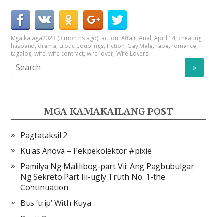
Mga kataga
2023 (3 months ago)
,
action
,
Affair
,
Anal
,
April 14
,
cheating
husband
,
drama
,
Erotic Couplings
,
Fiction
,
Gay Male
,
rape
,
romance
,
tagalog
,
wife
,
wife contract
,
wife lover
,
Wife Lovers
MGA KAMAKAILANG POST
Pagtataksil 2
Kulas Anova – Pekpekolektor #pixie
Pamilya Ng Malilibog-part Vii: Ang Pagbubulgar
Ng Sekreto Part Iii-ugly Truth No. 1-the
Continuation
Bus ‘trip’ With Kuya