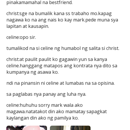
pinakamamahal na bestfriend.
christ:sge na bumalik kana ss trabaho mo.kapag
nagawa ko na ang nais ko kay mark.pede muna sya
lapitan at kausapin.
celine:opo sir.
tumalikod na si celine ng humabol ng salita si christ.
christ:at paulit paulit ko gagawin yun sa kanya
celine.hanggang matapos ang kontrata nya dito sa
kumpanya ng asawa ko.
ndi na pinansin ni celine at lumabas na sa opisina.
sa paglabas nya panay ang luha nya.
celine:huhuhu sorry mark wala ako
magawa.natatakot din ako mamatay sapagkat
kaylangan din ako ng pamilya ko.