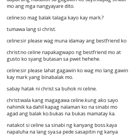
mo ang mga nangyayare dito.
celine:so mag balak talaga kayo kay mark.?
tumawa lang si christ.
celine:sir please wag muna idamay ang bestfriend ko
christ:no celine napakagwapo ng bestfriend mo at
gusto ko syang butasan sa pwet hehehe.
celine:sir please lahat gagawin ko wag mo lang gawin
kay mark yang binabalak mo.
sabay hatak ni christ sa buhok ni celine.
christ:wala kang magagawa celine.kung ako sayo
nahimik ka dahil kapag nalaman ko na sinabi mo
agad ang balak ko.bukas na bukas mamatay ka.
natakot si celine sa sinabi ng kanyang boss.kaya
napaluha na lang sya.sa pede sasapitin ng kanya