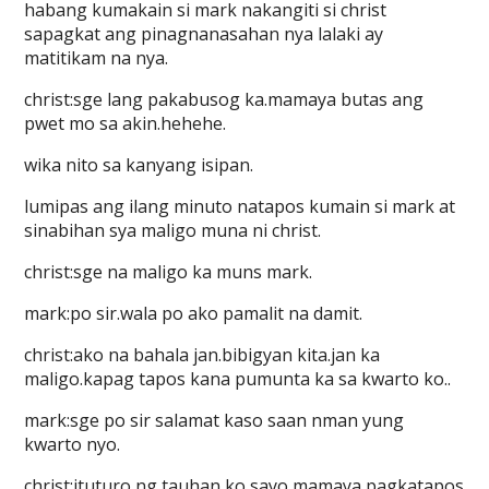
habang kumakain si mark nakangiti si christ
sapagkat ang pinagnanasahan nya lalaki ay
matitikam na nya.
christ:sge lang pakabusog ka.mamaya butas ang
pwet mo sa akin.hehehe.
wika nito sa kanyang isipan.
lumipas ang ilang minuto natapos kumain si mark at
sinabihan sya maligo muna ni christ.
christ:sge na maligo ka muns mark.
mark:po sir.wala po ako pamalit na damit.
christ:ako na bahala jan.bibigyan kita.jan ka
maligo.kapag tapos kana pumunta ka sa kwarto ko..
mark:sge po sir salamat kaso saan nman yung
kwarto nyo.
christ:ituturo ng tauhan ko sayo mamaya pagkatapos