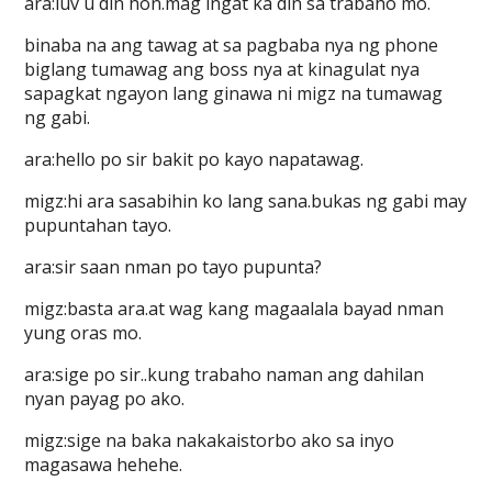
ara:luv u din hon.mag ingat ka din sa trabaho mo.
binaba na ang tawag at sa pagbaba nya ng phone
biglang tumawag ang boss nya at kinagulat nya
sapagkat ngayon lang ginawa ni migz na tumawag
ng gabi.
ara:hello po sir bakit po kayo napatawag.
migz:hi ara sasabihin ko lang sana.bukas ng gabi may
pupuntahan tayo.
ara:sir saan nman po tayo pupunta?
migz:basta ara.at wag kang magaalala bayad nman
yung oras mo.
ara:sige po sir..kung trabaho naman ang dahilan
nyan payag po ako.
migz:sige na baka nakakaistorbo ako sa inyo
magasawa hehehe.