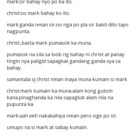
mark:sir bahay nyo po ba ito.
christ:oo mark bahay ko ito.
mark:ganda nman sir.oo nga po pla sir bakit dito tayo
nagpunta.
christ:,basta mark pumasok ka muna.
pumasok na sila sa loob ng bahay ni christ at panay
tingin nya paligid sapagkat gandang ganda sya sa
bahay.
samantala sj christ nman inaya muna kumain si mark
christ:mark kumain ka muna.alam kong gutom
kana.pinaghanda ka nila sapagkat alam nila na
pupunta ka.
mark:aah eeh nakakahiya nman pero sige po sir.
umupo na si mark at sabay kumain.