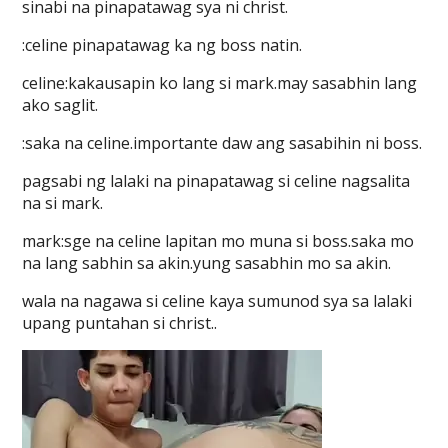
sinabi na pinapatawag sya ni christ.
:celine pinapatawag ka ng boss natin.
celine:kakausapin ko lang si mark.may sasabhin lang
ako saglit.
:saka na celine.importante daw ang sasabihin ni boss.
pagsabi ng lalaki na pinapatawag si celine nagsalita
na si mark.
mark:sge na celine lapitan mo muna si boss.saka mo
na lang sabhin sa akin.yung sasabhin mo sa akin.
wala na nagawa si celine kaya sumunod sya sa lalaki
upang puntahan si christ..