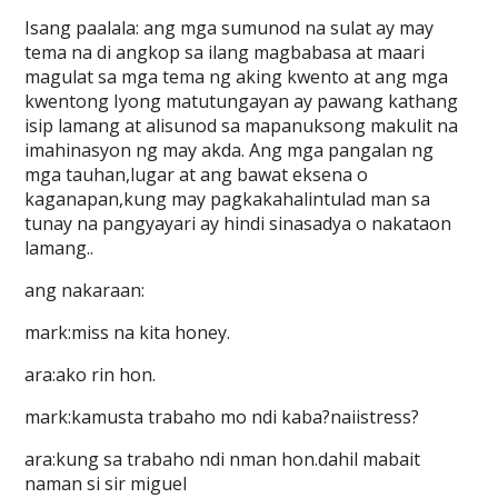
Isang paalala: ang mga sumunod na sulat ay may
tema na di angkop sa ilang magbabasa at maari
magulat sa mga tema ng aking kwento at ang mga
kwentong Iyong matutungayan ay pawang kathang
isip lamang at alisunod sa mapanuksong makulit na
imahinasyon ng may akda. Ang mga pangalan ng
mga tauhan,lugar at ang bawat eksena o
kaganapan,kung may pagkakahalintulad man sa
tunay na pangyayari ay hindi sinasadya o nakataon
lamang..
ang nakaraan:
mark:miss na kita honey.
ara:ako rin hon.
mark:kamusta trabaho mo ndi kaba?naiistress?
ara:kung sa trabaho ndi nman hon.dahil mabait
naman si sir miguel