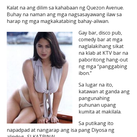
Kalat na ang dilim sa kahabaan ng Quezon Avenue.
Buhay na naman ang mga nagsasayawang ilaw sa
harap ng mga magkakatabing bahay-aliwan.
Gay bar, disco pub,
comedy bar at mga
naglalakihang sikat
na klab at KTV bar na
paboritong hang-out
ng mga “panggabing
ibon.”
Sa lugar na ito,
katawan at ganda ang
pangunahing
puhunan upang
kumita at makilala.
Sa putikang ito
napadpad at nangarap ang isa pang Diyosa ng
alindog…SI KATRINA!