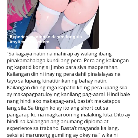
“Sa kagaya natin na mahirap ay walang ibang
pinakamahalaga kundi ang pera. Pera ang kailangan
ng kapatid kong si Jimbo para siya maoperahan.
Kailangan din ni inay ng pera dahil pinalalayas na
tayo sa lupang kinatitirikan ng bahay natin.
Kailangan din ng mga kapatid ko ng pera upang sila
ay makapagpatuloy ng kanilang pag-aaral. Hindi bale
nang hindi ako makapag-aral, basta’t makatapos
lang sila. Sa tingin ko ay ito ang short cut sa
pangarap ko na magkaroon ng malaking kita. Dito ay
hindi na kailangan ang anumang diploma at
experience sa trabaho. Basta’t maganda ka lang,
seksi at marunong gumiling ay okey na.” wika ni