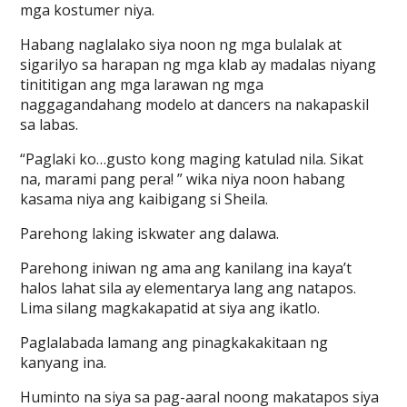
mga kostumer niya.
Habang naglalako siya noon ng mga bulalak at
sigarilyo sa harapan ng mga klab ay madalas niyang
tinititigan ang mga larawan ng mga
naggagandahang modelo at dancers na nakapaskil
sa labas.
“Paglaki ko…gusto kong maging katulad nila. Sikat
na, marami pang pera! ” wika niya noon habang
kasama niya ang kaibigang si Sheila.
Parehong laking iskwater ang dalawa.
Parehong iniwan ng ama ang kanilang ina kaya’t
halos lahat sila ay elementarya lang ang natapos.
Lima silang magkakapatid at siya ang ikatlo.
Paglalabada lamang ang pinagkakakitaan ng
kanyang ina.
Huminto na siya sa pag-aaral noong makatapos siya