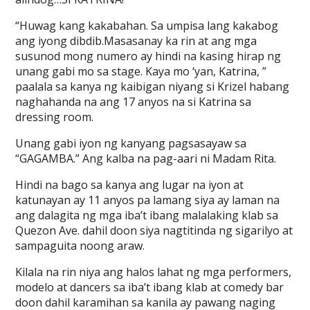
“Huwag kang kakabahan. Sa umpisa lang kakabog
ang iyong dibdib.Masasanay ka rin at ang mga
susunod mong numero ay hindi na kasing hirap ng
unang gabi mo sa stage. Kaya mo ‘yan, Katrina, ”
paalala sa kanya ng kaibigan niyang si Krizel habang
naghahanda na ang 17 anyos na si Katrina sa
dressing room.
Unang gabi iyon ng kanyang pagsasayaw sa
“GAGAMBA.” Ang kalba na pag-aari ni Madam Rita.
Hindi na bago sa kanya ang lugar na iyon at
katunayan ay 11 anyos pa lamang siya ay laman na
ang dalagita ng mga iba’t ibang malalaking klab sa
Quezon Ave. dahil doon siya nagtitinda ng sigarilyo at
sampaguita noong araw.
Kilala na rin niya ang halos lahat ng mga performers,
modelo at dancers sa iba’t ibang klab at comedy bar
doon dahil karamihan sa kanila ay pawang naging