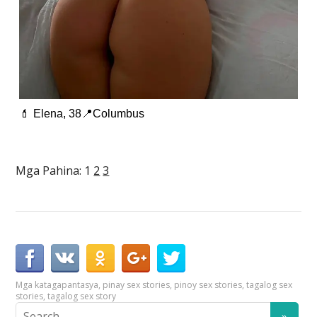
💄 Elena, 38📍Columbus
Mga Pahina:
1
2
3
Mga kataga
pantasya
,
pinay sex stories
,
pinoy sex stories
,
tagalog sex
stories
,
tagalog sex story