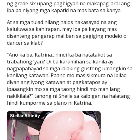
ng grade six upang pagbigyan na makapag-aral ang
iba pa niyang mga kapatid na mas bata sa kanya.
At sa mga tulad nilang halos nakasayad na ang
kaluluwa sa kahirapan, may iba pa kayang mas
disenteng pangarap maliban sa pagiging modelo o
dancer sa klab?
“Ano ka ba, Katrina…hindi ka ba natatakot sa
trabahong ‘yan? Di ba karamihan sa kanila ay
nagpapabayad sa mga lalaking gustong umangkin sa
kanilang katawan. Paano mo masisikmura na ibilad
diyan ang iyong katawan at pagkatapos ay
ipaaangkin mo sa mga taong hindi mo man lang
nakikilala?” tanong ni Sheila sa kaibigan na halatang
hindi kumporme sa plano ni Katrina.