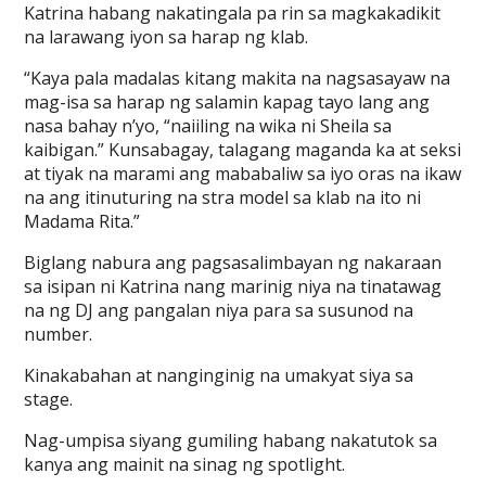
Katrina habang nakatingala pa rin sa magkakadikit
na larawang iyon sa harap ng klab.
“Kaya pala madalas kitang makita na nagsasayaw na
mag-isa sa harap ng salamin kapag tayo lang ang
nasa bahay n’yo, “naiiling na wika ni Sheila sa
kaibigan.” Kunsabagay, talagang maganda ka at seksi
at tiyak na marami ang mababaliw sa iyo oras na ikaw
na ang itinuturing na stra model sa klab na ito ni
Madama Rita.”
Biglang nabura ang pagsasalimbayan ng nakaraan
sa isipan ni Katrina nang marinig niya na tinatawag
na ng DJ ang pangalan niya para sa susunod na
number.
Kinakabahan at nanginginig na umakyat siya sa
stage.
Nag-umpisa siyang gumiling habang nakatutok sa
kanya ang mainit na sinag ng spotlight.