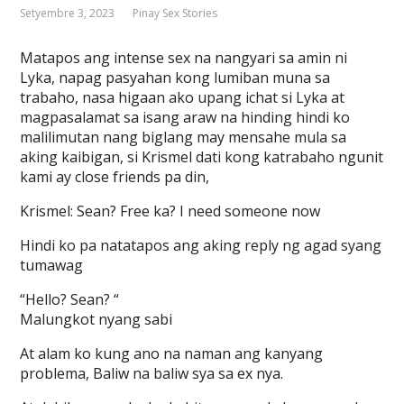
Setyembre 3, 2023
Pinay Sex Stories
Matapos ang intense sex na nangyari sa amin ni
Lyka, napag pasyahan kong lumiban muna sa
trabaho, nasa higaan ako upang ichat si Lyka at
magpasalamat sa isang araw na hinding hindi ko
malilimutan nang biglang may mensahe mula sa
aking kaibigan, si Krismel dati kong katrabaho ngunit
kami ay close friends pa din,
Krismel: Sean? Free ka? I need someone now
Hindi ko pa natatapos ang aking reply ng agad syang
tumawag
“Hello? Sean? “
Malungkot nyang sabi
At alam ko kung ano na naman ang kanyang
problema, Baliw na baliw sya sa ex nya.