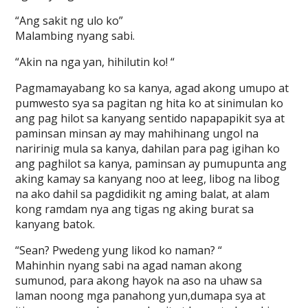
“Ang sakit ng ulo ko”
Malambing nyang sabi.
“Akin na nga yan, hihilutin ko! “
Pagmamayabang ko sa kanya, agad akong umupo at
pumwesto sya sa pagitan ng hita ko at sinimulan ko
ang pag hilot sa kanyang sentido napapapikit sya at
paminsan minsan ay may mahihinang ungol na
naririnig mula sa kanya, dahilan para pag igihan ko
ang paghilot sa kanya, paminsan ay pumupunta ang
aking kamay sa kanyang noo at leeg, libog na libog
na ako dahil sa pagdidikit ng aming balat, at alam
kong ramdam nya ang tigas ng aking burat sa
kanyang batok.
“Sean? Pwedeng yung likod ko naman? “
Mahinhin nyang sabi na agad naman akong
sumunod, para akong hayok na aso na uhaw sa
laman noong mga panahong yun,dumapa sya at