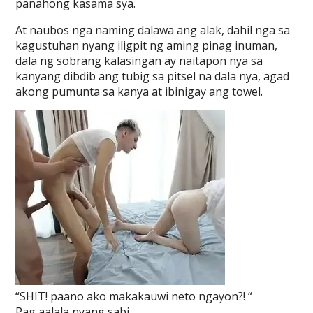
panahong kasama sya.
At naubos nga naming dalawa ang alak, dahil nga sa
kagustuhan nyang iligpit ng aming pinag inuman,
dala ng sobrang kalasingan ay naitapon nya sa
kanyang dibdib ang tubig sa pitsel na dala nya, agad
akong pumunta sa kanya at ibinigay ang towel.
“SHIT! paano ako makakauwi neto ngayon?! “
Pag aalala nyang sabi