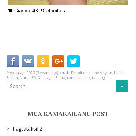
💚 Gianna, 43📍Columbus
Mga kataga
2020 (3 years ago)
,
crush
,
Exhibitionist and Voyeur
,
fetish
,
Fiction
,
March 26
,
One Night Stand
,
romance
,
sex
,
tagalog
MGA KAMAKAILANG POST
Pagtataksil 2