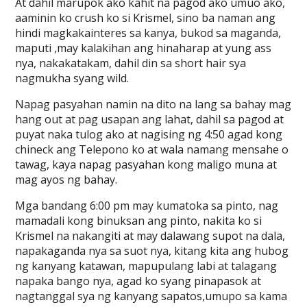
At dahil marupok ako kahit na pagod ako umuo ako,
aaminin ko crush ko si Krismel, sino ba naman ang
hindi magkakainteres sa kanya, bukod sa maganda,
maputi ,may kalakihan ang hinaharap at yung ass
nya, nakakatakam, dahil din sa short hair sya
nagmukha syang wild.
Napag pasyahan namin na dito na lang sa bahay mag
hang out at pag usapan ang lahat, dahil sa pagod at
puyat naka tulog ako at nagising ng 4:50 agad kong
chineck ang Telepono ko at wala namang mensahe o
tawag, kaya napag pasyahan kong maligo muna at
mag ayos ng bahay.
Mga bandang 6:00 pm may kumatoka sa pinto, nag
mamadali kong binuksan ang pinto, nakita ko si
Krismel na nakangiti at may dalawang supot na dala,
napakaganda nya sa suot nya, kitang kita ang hubog
ng kanyang katawan, mapupulang labi at talagang
napaka bango nya, agad ko syang pinapasok at
nagtanggal sya ng kanyang sapatos,umupo sa kama