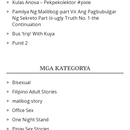
Kulas Anova – Pekpekolektor #pixie
Pamilya Ng Malilibog-part Vii: Ang Pagbubulgar
Ng Sekreto Part Iii-ugly Truth No. 1-the
Continuation
Bus ‘trip’ With Kuya
Punit 2
MGA KATEGORYA
Bisexual
Filipino Adult Stories
malibog story
Office Sex
One Night Stand
Pinay Sex Stories