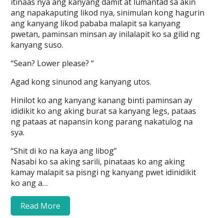
itinaas nya ang kanyang damit at lumantad sa akin
ang napakaputing likod nya, sinimulan kong hagurin
ang kanyang likod pababa malapit sa kanyang
pwetan, paminsan minsan ay inilalapit ko sa gilid ng
kanyang suso.
“Sean? Lower please? “
Agad kong sinunod ang kanyang utos.
Hinilot ko ang kanyang kanang binti paminsan ay
ididikit ko ang aking burat sa kanyang legs, pataas
ng pataas at napansin kong parang nakatulog na
sya.
“Shit di ko na kaya ang libog”
Nasabi ko sa aking sarili, pinataas ko ang aking
kamay malapit sa pisngi ng kanyang pwet idinidikit
ko ang a…
Read More