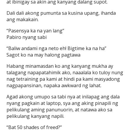
at ibinigay sa akin ang kanyang dalang supot.
Dali dali akong pumunta sa kusina upang, ihanda
ang makakain.
“Pasensya ka na yan lang”
Pabiro nyang sabi
“Baliw andami nga neto eh! Bigtime ka na ha”
Sagot ko na may halong pagtawa
Habang minamasdan ko ang kanyang mukha ay
talagang napapatahimik ako, naaalala ko tuloy nung
nag tetraining pa kami at hindi pa kami masyadong
nagpapansinan, napaka awkward ng lahat.
Agad akong umupo sa tabi nya at inilapag ang dala
nyang pagkain at laptop, sya ang aking pinapili ng
pelikulang aming panunuorin, at natawa ako sa
pelikulang kanyang napili.
“Bat 50 shades of freed?”