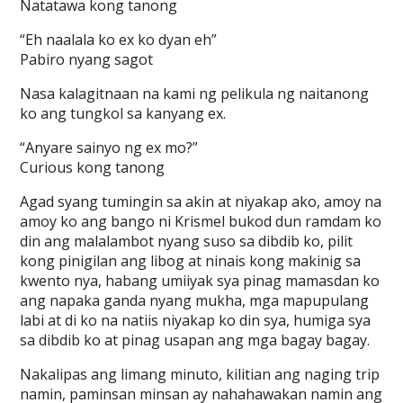
Natatawa kong tanong
“Eh naalala ko ex ko dyan eh”
Pabiro nyang sagot
Nasa kalagitnaan na kami ng pelikula ng naitanong
ko ang tungkol sa kanyang ex.
“Anyare sainyo ng ex mo?”
Curious kong tanong
Agad syang tumingin sa akin at niyakap ako, amoy na
amoy ko ang bango ni Krismel bukod dun ramdam ko
din ang malalambot nyang suso sa dibdib ko, pilit
kong pinigilan ang libog at ninais kong makinig sa
kwento nya, habang umiiyak sya pinag mamasdan ko
ang napaka ganda nyang mukha, mga mapupulang
labi at di ko na natiis niyakap ko din sya, humiga sya
sa dibdib ko at pinag usapan ang mga bagay bagay.
Nakalipas ang limang minuto, kilitian ang naging trip
namin, paminsan minsan ay nahahawakan namin ang