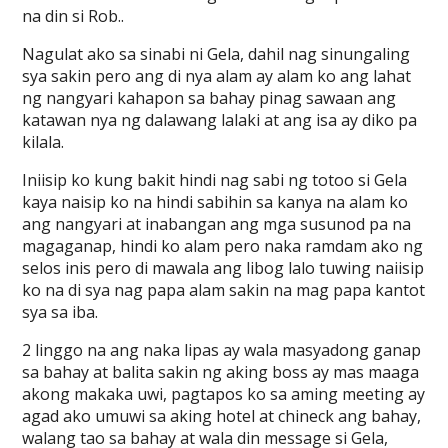
na din si Rob..
Nagulat ako sa sinabi ni Gela, dahil nag sinungaling
sya sakin pero ang di nya alam ay alam ko ang lahat
ng nangyari kahapon sa bahay pinag sawaan ang
katawan nya ng dalawang lalaki at ang isa ay diko pa
kilala.
Iniisip ko kung bakit hindi nag sabi ng totoo si Gela
kaya naisip ko na hindi sabihin sa kanya na alam ko
ang nangyari at inabangan ang mga susunod pa na
magaganap, hindi ko alam pero naka ramdam ako ng
selos inis pero di mawala ang libog lalo tuwing naiisip
ko na di sya nag papa alam sakin na mag papa kantot
sya sa iba.
2 linggo na ang naka lipas ay wala masyadong ganap
sa bahay at balita sakin ng aking boss ay mas maaga
akong makaka uwi, pagtapos ko sa aming meeting ay
agad ako umuwi sa aking hotel at chineck ang bahay,
walang tao sa bahay at wala din message si Gela,