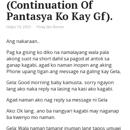
(Continuation Of
Pantasya Ko Kay Gf).
Hulyo 19, 2023
Pinay Sex Stories
Ang nakaraan…
Pag ka gising ko diko na namalayang wala pala
akong suot na short dahil sa pagod at antok sa
ganap kagabi, agad ko naman inopen ang aking
Phone upang tigan ang message na galing kay Gela,
Gela: Good morning baby kamusta.. sorry ngayon
lang ako naka reply na lasing na kasi ako kagabi.
Agad naman ako nag reply sa message ni Gela
Ako: Ok lang.. ano ba nangyari kagabi may naganap
ba kwenyo mo naman.
Gela: Wala naman tamang inuman lang tapos umuwi