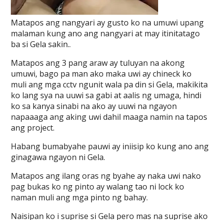
Matapos ang nangyari ay gusto ko na umuwi upang
malaman kung ano ang nangyari at may itinitatago
ba si Gela sakin..
Matapos ang 3 pang araw ay tuluyan na akong
umuwi, bago pa man ako maka uwi ay chineck ko
muli ang mga cctv ngunit wala pa din si Gela, makikita
ko lang sya na uuwi sa gabi at aalis ng umaga, hindi
ko sa kanya sinabi na ako ay uuwi na ngayon
napaaaga ang aking uwi dahil maaga namin na tapos
ang project.
Habang bumabyahe pauwi ay iniisip ko kung ano ang
ginagawa ngayon ni Gela.
Matapos ang ilang oras ng byahe ay naka uwi nako
pag bukas ko ng pinto ay walang tao ni lock ko
naman muli ang mga pinto ng bahay.
Naisipan ko i suprise si Gela pero mas na suprise ako