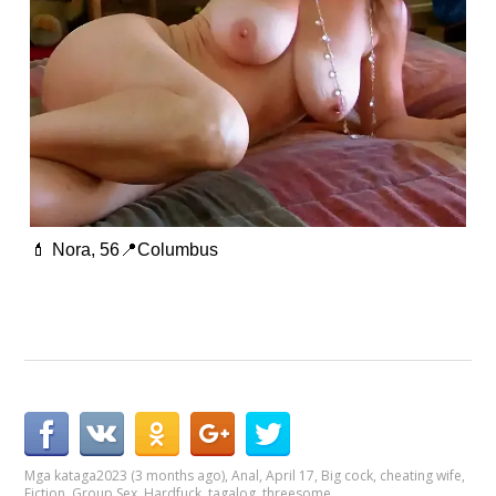
💄 Nora, 56📍Columbus
Mga kataga
2023 (3 months ago)
,
Anal
,
April 17
,
Big cock
,
cheating wife
,
Fiction
,
Group Sex
,
Hardfuck
,
tagalog
,
threesome