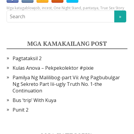
Mga kataga
blowjob
,
incest
,
One Night Stand
,
pantasya
,
True Sex Story
MGA KAMAKAILANG POST
Pagtataksil 2
Kulas Anova – Pekpekolektor #pixie
Pamilya Ng Malilibog-part Vii: Ang Pagbubulgar
Ng Sekreto Part Iii-ugly Truth No. 1-the
Continuation
Bus ‘trip’ With Kuya
Punit 2