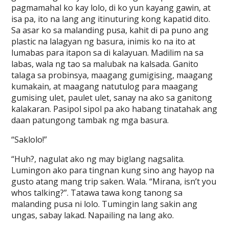
pagmamahal ko kay lolo, di ko yun kayang gawin, at
isa pa, ito na lang ang itinuturing kong kapatid dito.
Sa asar ko sa malanding pusa, kahit di pa puno ang
plastic na lalagyan ng basura, inimis ko na ito at
lumabas para itapon sa di kalayuan. Madilim na sa
labas, wala ng tao sa malubak na kalsada. Ganito
talaga sa probinsya, maagang gumigising, maagang
kumakain, at maagang natutulog para maagang
gumising ulet, paulet ulet, sanay na ako sa ganitong
kalakaran. Pasipol sipol pa ako habang tinatahak ang
daan patungong tambak ng mga basura.
“Saklolo!”
“Huh?, nagulat ako ng may biglang nagsalita.
Lumingon ako para tingnan kung sino ang hayop na
gusto atang mang trip saken. Wala. “Mirana, isn’t you
whos talking?”. Tatawa tawa kong tanong sa
malanding pusa ni lolo. Tumingin lang sakin ang
ungas, sabay lakad. Napailing na lang ako.