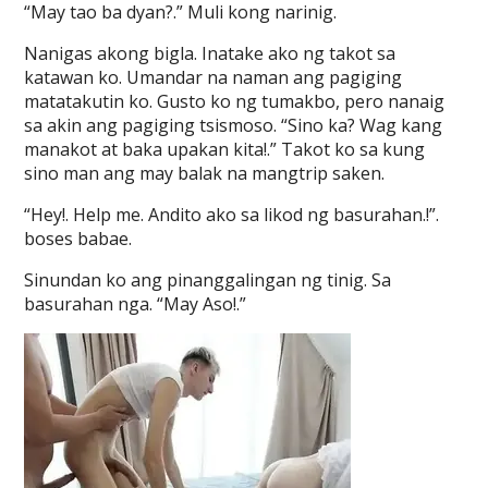
“May tao ba dyan?.” Muli kong narinig.
Nanigas akong bigla. Inatake ako ng takot sa
katawan ko. Umandar na naman ang pagiging
matatakutin ko. Gusto ko ng tumakbo, pero nanaig
sa akin ang pagiging tsismoso. “Sino ka? Wag kang
manakot at baka upakan kita!.” Takot ko sa kung
sino man ang may balak na mangtrip saken.
“Hey!. Help me. Andito ako sa likod ng basurahan.!”.
boses babae.
Sinundan ko ang pinanggalingan ng tinig. Sa
basurahan nga. “May Aso!.”