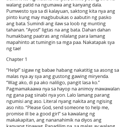
walang patid na ngumawa ang kanyang dala.
Pumwesto sya sa di kalayuan, saktong kita nya ang
pinto kung may magbubukas o aabutin ng pasko
ang bata. Sumindi ang ilaw sa loob ng munting
tahanan. “Ayos!” ligtas na ang bata. Dahan dahan
humakbang paatras ang nilalang para lamang
mapahinto at tumingin sa mga paa. Nakatapak sya
ng tae!
Chapter 1
“Help!” sigaw ng babae habang nakatitig sa asong sa
malas nya ay sya ang gustong gawing miryenda.
“Wag ako, di pa ako naliligo, pangit lasa ko.”
Pagmamakaawa nya sa hayop na animoy mawawalan
ng gana pag sinabi nya yon. Lalo lamang parang
ngumisi ang aso. Literal nyang nakita ang ngising
aso nito. “Please God, send someone to help me,
promise ill be a good girl” sa kawalang ng
makakapitan, ang nananahimik na diyos ang
kanyang tinawag. Papadilim na, sa malas ay walang