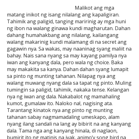
Malikot ang mga
matang inikot ng isang nilalang ang kapaligiran.
Tahimik ang paligid, tanging maririnig ay mga huni
ng ibon na walang ginawa kundi magharutan. Dahan
dahang humahakbang ang nilalang, kailangang
walang makarinig kundi malamang di na secret ang
gagawin nya. Sa wakas, may naaninag syang maliit na
bahay. Nais sana nyang sa may kayang pamilya nya
iwan ang kanyang dala, pero wala ng choice. Baka
may makakita sa kanya. Dahan dahan syang lumapit
sa pinto ng munting tahanan. Nilapag nya ang
walang muwang nyang dala sa tapat ng pinto. Muling
tumingin sa paligid, tahimik, nakaka tense. Kelangan
nya ng iwan ang dala. Nakabalot ng mamahaling
kumot, gumalaw ito. Naloko na!, nagising ata.
Tarantang kinatok nya ang pinto ng munting
tahanan sabay nagmamadaling umeskapo, alam
nyang ilang sandali na lang ay bibirit na ang kanyang
dala. Tama nga ang kanyang hinala, di naglaon,
bumirit ito ng matinis na iyak, animo’y song bird na