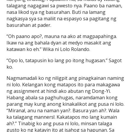
talagang nagagawi sa pwesto nya. Paano ba naman,
nasa likod sya ng basurahan. Buti na lamang
nagkasya sya sa maliit na espasyo sa pagitang ng
basurahan at pader.
“Oh paano apo?, mauna na ako at magpapahinga.
Ikaw na ang bahala dyan at medyo masakit ang
katawan ko eh.” Wika ni Lolo Rolando.
“Opo lo, tatapusin ko lang po itong hugasan.” Sagot
ko.
Nagmamadali ko ng niligpit ang pinagkainan naming
ni lolo. Kelangan kong matapos ito para makagawa
ng assignment at hindi ako abutan ng Dong-Yi.
Habang abala sa paghuhugas, naramdaman kong
parang may kung anong kinakalikot ang pusa ni lolo.
“Mirana!, anu na naman yan?. Basura yan ah?. Wala
ka talagang manners!. Kakatapos mo lang kumain
ah?.” Tinabig ko ang pusa ni lolo, minsan talaga
gusto ko ng katayin ito at isahog sa hapunan. Sa