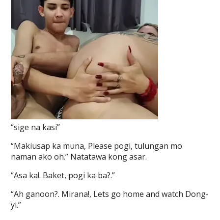
“sige na kasi”
“Makiusap ka muna, Please pogi, tulungan mo
naman ako oh.” Natatawa kong asar.
“Asa ka!. Baket, pogi ka ba?.”
“Ah ganoon?. Mirana!, Lets go home and watch Dong-
yi.”