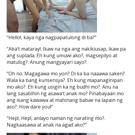
“Hello!, kaya nga nagpapatulong di ba?”
“Aba’t mataray!. Ikaw na nga ang nakikiusap, ikaw pa
ang suplada. Eh kung umuwi ako?, magsepilyo at
matulog?. Anung mangyayari sayo?.
“Oh no. Magagawa mo yon? Di ka ba naaawa saken?
Wala ka bang kunsensya?. Eh kung mapanaginipan
mo ako?. Eh kung usigin ka ng budhi mo?. Anu na
lang sasabihin ng asawa’t anak mo? Pinabayaan mo
ang isang kawawa at mahinang babae na lapain ng
aso?. How dare you!”
“Hep!, Hep!, anlayo naman ng narating mo?.
Nagkaasawa at anak na agad ako?”