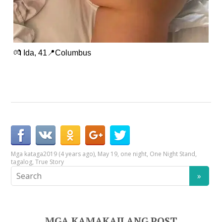
💏 Ida, 41📍Columbus
Mga kataga
2019 (4 years ago)
,
May 19
,
one night
,
One Night Stand
,
tagalog
,
True Story
MGA KAMAKAILANG POST