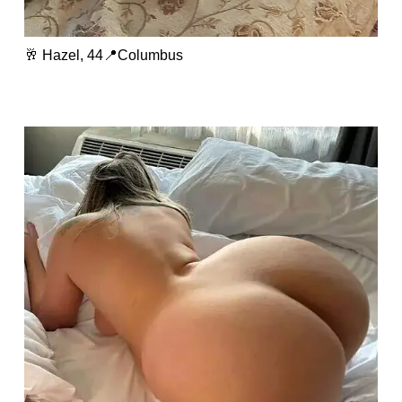
🥂 Hazel, 44📍Columbus