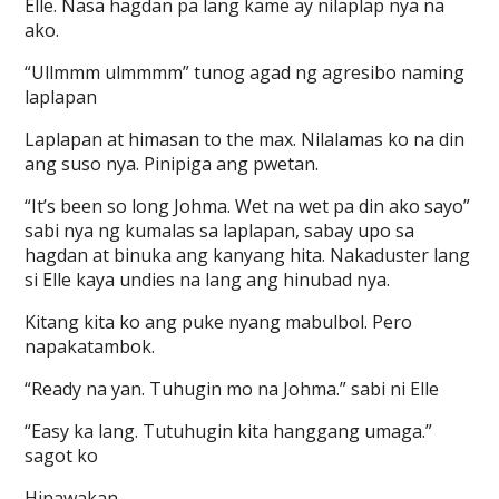
Elle. Nasa hagdan pa lang kame ay nilaplap nya na
ako.
“Ullmmm ulmmmm” tunog agad ng agresibo naming
laplapan
Laplapan at himasan to the max. Nilalamas ko na din
ang suso nya. Pinipiga ang pwetan.
“It’s been so long Johma. Wet na wet pa din ako sayo”
sabi nya ng kumalas sa laplapan, sabay upo sa
hagdan at binuka ang kanyang hita. Nakaduster lang
si Elle kaya undies na lang ang hinubad nya.
Kitang kita ko ang puke nyang mabulbol. Pero
napakatambok.
“Ready na yan. Tuhugin mo na Johma.” sabi ni Elle
“Easy ka lang. Tutuhugin kita hanggang umaga.”
sagot ko
Hinawakan…