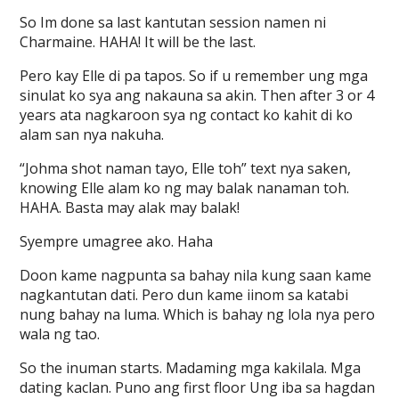
So Im done sa last kantutan session namen ni
Charmaine. HAHA! It will be the last.
Pero kay Elle di pa tapos. So if u remember ung mga
sinulat ko sya ang nakauna sa akin. Then after 3 or 4
years ata nagkaroon sya ng contact ko kahit di ko
alam san nya nakuha.
“Johma shot naman tayo, Elle toh” text nya saken,
knowing Elle alam ko ng may balak nanaman toh.
HAHA. Basta may alak may balak!
Syempre umagree ako. Haha
Doon kame nagpunta sa bahay nila kung saan kame
nagkantutan dati. Pero dun kame iinom sa katabi
nung bahay na luma. Which is bahay ng lola nya pero
wala ng tao.
So the inuman starts. Madaming mga kakilala. Mga
dating kaclan. Puno ang first floor Ung iba sa hagdan