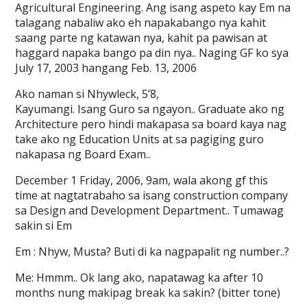
Agricultural Engineering. Ang isang aspeto kay Em na
talagang nabaliw ako eh napakabango nya kahit
saang parte ng katawan nya, kahit pa pawisan at
haggard napaka bango pa din nya.. Naging GF ko sya
July 17, 2003 hangang Feb. 13, 2006
Ako naman si Nhywleck, 5’8,
Kayumangi. Isang Guro sa ngayon.. Graduate ako ng
Architecture pero hindi makapasa sa board kaya nag
take ako ng Education Units at sa pagiging guro
nakapasa ng Board Exam..
December 1 Friday, 2006, 9am, wala akong gf this
time at nagtatrabaho sa isang construction company
sa Design and Development Department.. Tumawag
sakin si Em
Em : Nhyw, Musta? Buti di ka nagpapalit ng number..?
Me: Hmmm.. Ok lang ako, napatawag ka after 10
months nung makipag break ka sakin? (bitter tone)