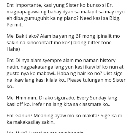
Em: Importante, kasi yung Sister ko bunso si Er,
magpapagawa ng bahay dyan sa malapit sa may inyo
eh diba gumuguhit ka ng plano? Need kasi sa Bldg.
Permit..
Me: Bakit ako? Alam ba yan ng BF mong ipinalit mo
sakin na kinocontact mo ko? (lalong bitter tone..
Haha)
Em: Di nya alam syempre alam mo naman history
natin, nagpakatanga lang yun kasi ikaw bf ko nun at
gusto nya ko mabawi.. Haba ng hair ko no? Uist sige
na ikaw lang kasi kilala ko.. Please tulungan mo Sister
ko..
Me: Hmmmm.. Di ako sigurado, Every Sunday lang
kasi off ko, irefer na lang kita sa classmate ko..
Em: Ganun? Meaning ayaw mo ko makita? Sige ka di
ka makakasilay sakin..