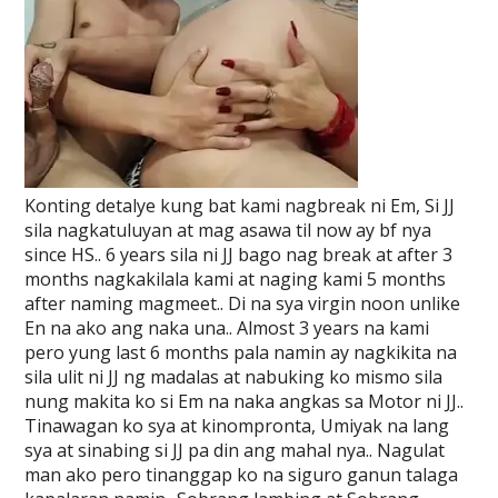
Konting detalye kung bat kami nagbreak ni Em, Si JJ
sila nagkatuluyan at mag asawa til now ay bf nya
since HS.. 6 years sila ni JJ bago nag break at after 3
months nagkakilala kami at naging kami 5 months
after naming magmeet.. Di na sya virgin noon unlike
En na ako ang naka una.. Almost 3 years na kami
pero yung last 6 months pala namin ay nagkikita na
sila ulit ni JJ ng madalas at nabuking ko mismo sila
nung makita ko si Em na naka angkas sa Motor ni JJ..
Tinawagan ko sya at kinompronta, Umiyak na lang
sya at sinabing si JJ pa din ang mahal nya.. Nagulat
man ako pero tinanggap ko na siguro ganun talaga