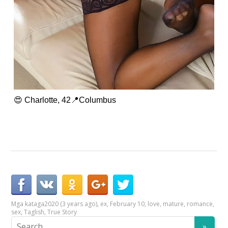
😍 Charlotte, 42📍Columbus
Mga kataga
2020 (3 years ago)
,
ex
,
February 10
,
love
,
mature
,
romance
,
sex
,
Taglish
,
True Story