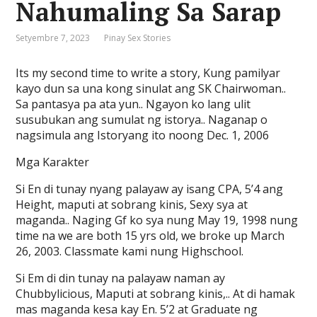
Nahumaling Sa Sarap
Setyembre 7, 2023
Pinay Sex Stories
Its my second time to write a story, Kung pamilyar
kayo dun sa una kong sinulat ang SK Chairwoman..
Sa pantasya pa ata yun.. Ngayon ko lang ulit
susubukan ang sumulat ng istorya.. Naganap o
nagsimula ang Istoryang ito noong Dec. 1, 2006
Mga Karakter
Si En di tunay nyang palayaw ay isang CPA, 5’4 ang
Height, maputi at sobrang kinis, Sexy sya at
maganda.. Naging Gf ko sya nung May 19, 1998 nung
time na we are both 15 yrs old, we broke up March
26, 2003. Classmate kami nung Highschool.
Si Em di din tunay na palayaw naman ay
Chubbylicious, Maputi at sobrang kinis,.. At di hamak
mas maganda kesa kay En. 5’2 at Graduate ng