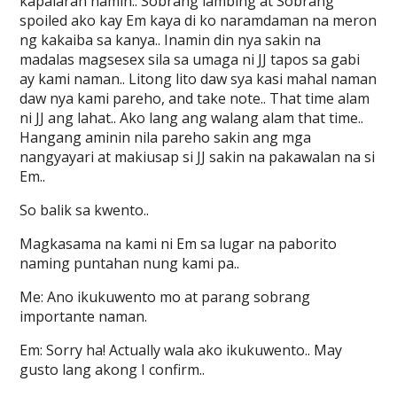
kapalaran namin.. Sobrang lambing at Sobrang
spoiled ako kay Em kaya di ko naramdaman na meron
ng kakaiba sa kanya.. Inamin din nya sakin na
madalas magsesex sila sa umaga ni JJ tapos sa gabi
ay kami naman.. Litong lito daw sya kasi mahal naman
daw nya kami pareho, and take note.. That time alam
ni JJ ang lahat.. Ako lang ang walang alam that time..
Hangang aminin nila pareho sakin ang mga
nangyayari at makiusap si JJ sakin na pakawalan na si
Em..
So balik sa kwento..
Magkasama na kami ni Em sa lugar na paborito
naming puntahan nung kami pa..
Me: Ano ikukuwento mo at parang sobrang
importante naman.
Em: Sorry ha! Actually wala ako ikukuwento.. May
gusto lang akong I confirm..