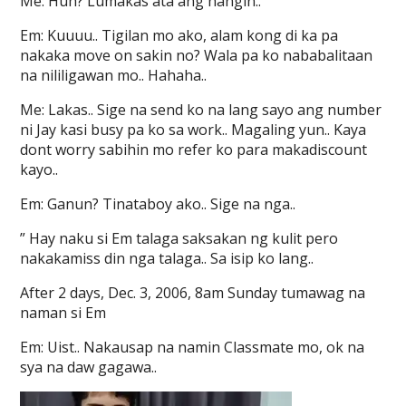
Me: Huh? Lumakas ata ang hangin..
Em: Kuuuu.. Tigilan mo ako, alam kong di ka pa
nakaka move on sakin no? Wala pa ko nababalitaan
na nililigawan mo.. Hahaha..
Me: Lakas.. Sige na send ko na lang sayo ang number
ni Jay kasi busy pa ko sa work.. Magaling yun.. Kaya
dont worry sabihin mo refer ko para makadiscount
kayo..
Em: Ganun? Tinataboy ako.. Sige na nga..
” Hay naku si Em talaga saksakan ng kulit pero
nakakamiss din nga talaga.. Sa isip ko lang..
After 2 days, Dec. 3, 2006, 8am Sunday tumawag na
naman si Em
Em: Uist.. Nakausap na namin Classmate mo, ok na
sya na daw gagawa..