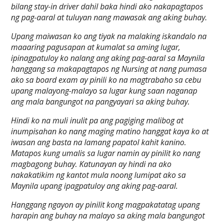
bilang stay-in driver dahil baka hindi ako nakapagtapos
ng pag-aaral at tuluyan nang mawasak ang aking buhay.
Upang maiwasan ko ang tiyak na malaking iskandalo na
maaaring pagusapan at kumalat sa aming lugar,
ipinagpatuloy ko nalang ang aking pag-aaral sa Maynila
hanggang sa makapagtapos ng Nursing at nang pumasa
ako sa board exam ay pinili ko na magtrabaho sa cebu
upang malayong-malayo sa lugar kung saan naganap
ang mala bangungot na pangyayari sa aking buhay.
Hindi ko na muli inulit pa ang pagiging malibog at
inumpisahan ko nang maging matino hanggat kaya ko at
iwasan ang basta na lamang papatol kahit kanino.
Matapos kung umalis sa lugar namin ay pinilit ko nang
magbagong buhay. Katunayan ay hindi na ako
nakakatikim ng kantot mula noong lumipat ako sa
Maynila upang ipagpatuloy ang aking pag-aaral.
Hanggang ngayon ay pinilit kong magpakatatag upang
harapin ang buhay na malayo sa aking mala bangungot