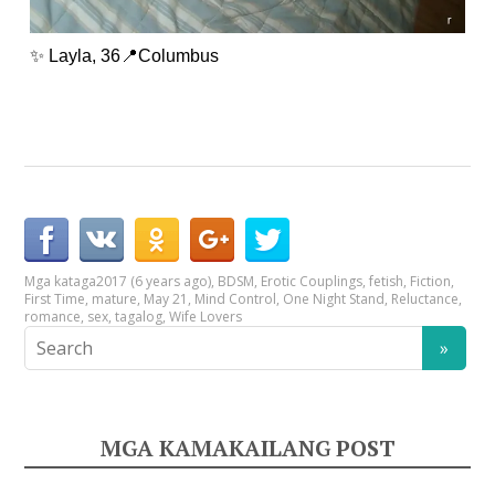
✨ Layla, 36📍Columbus
Mga kataga
2017 (6 years ago)
,
BDSM
,
Erotic Couplings
,
fetish
,
Fiction
,
First Time
,
mature
,
May 21
,
Mind Control
,
One Night Stand
,
Reluctance
,
romance
,
sex
,
tagalog
,
Wife Lovers
MGA KAMAKAILANG POST