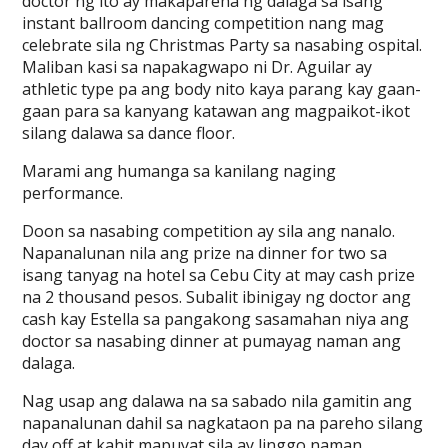
doctor ng ito ay makapareha ng dalaga sa isang
instant ballroom dancing competition nang mag
celebrate sila ng Christmas Party sa nasabing ospital.
Maliban kasi sa napakagwapo ni Dr. Aguilar ay
athletic type pa ang body nito kaya parang kay gaan-
gaan para sa kanyang katawan ang magpaikot-ikot
silang dalawa sa dance floor.
Marami ang humanga sa kanilang naging
performance.
Doon sa nasabing competition ay sila ang nanalo.
Napanalunan nila ang prize na dinner for two sa
isang tanyag na hotel sa Cebu City at may cash prize
na 2 thousand pesos. Subalit ibinigay ng doctor ang
cash kay Estella sa pangakong sasamahan niya ang
doctor sa nasabing dinner at pumayag naman ang
dalaga.
Nag usap ang dalawa na sa sabado nila gamitin ang
napanalunan dahil sa nagkataon pa na pareho silang
day off at kahit mapuyat sila ay linggo naman