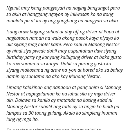
Ngunit may isang pangyayari na naging bangungot para
sa akin at hanggang ngayon ay iniiwasan ko na itong
maalala pa at ito ay ang gangbang na nangyari sa akin.
Isang araw bagong sahod at day off ng driver ni Papa at
nagkataon naman na wala akong pasok kaya niyaya ko
ulit siyang mag motel kami. Pero sabi ni Manong Nestor
ay hindi siya pwede dahil may pupuntahan daw siyang
birthday party ng kanyang kaibigang driver at baka gusto
ko raw sumama sa kanya. Dahil sa parang gusto ko
siyang makasama ng araw na ‘yon at bored ako sa bahay
namin ay sumama na ako kay Manong Nestor.
Limang kalakihan ang nandoon at pang anim si Manong
Nestor at napagalaman ko na lahat sila ay mga driver
din. Dalawa sa kanila ay matanda na kasing edad ni
Manong Nestor subalit ang tatlo ay sa tingin ko hindi pa
lampas sa 30 taong gulang. Akala ko simpleng inuman
lang ng mga ito.