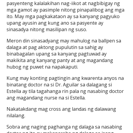
pasyenteng kalalakihan nag-iikot at nagbibigay ng
mga gamot ay pasimple nitong pinapalibog ang mga
ito. May mga pagkakataon ay sa kanyang pagyuko
upang ayusin ang kung ano sa pasyente ay
sinasadya nitong masilipan ng suso.
Meron din sinasadyang may mahulog na ballpen sa
dalaga at pag aktong pupulutin sa sahig ay
binabagalan upang sa kanyang pagtuwad ay
makikita ang kanyang panty at ang magandang
hubog ng puwet na napakaputi.
Kung may konting pagtingin ang kwarenta anyos na
binatang doctor na si Dr. Aguilar sa dalagang si
Estella ay tila tagahanga rin pala ng nasabing doctor
ang magandang nurse na si Estella.
Nakatakdang mag cross ang landas ng dalawang
nilalang.
Sobra ang naging paghanga ng dalaga sa nasabing