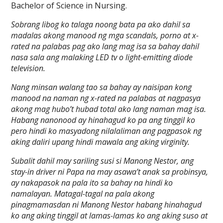
Bachelor of Science in Nursing.
Sobrang libog ko talaga noong bata pa ako dahil sa
madalas akong manood ng mga scandals, porno at x-
rated na palabas pag ako lang mag isa sa bahay dahil
nasa sala ang malaking LED tv o light-emitting diode
television.
Nang minsan walang tao sa bahay ay naisipan kong
manood na naman ng x-rated na palabas at nagpasya
akong mag hubo’t hubad total ako lang naman mag isa.
Habang nanonood ay hinahagud ko pa ang tinggil ko
pero hindi ko masyadong nilalaliman ang pagpasok ng
aking daliri upang hindi mawala ang aking virginity.
Subalit dahil may sariling susi si Manong Nestor, ang
stay-in driver ni Papa na may asawa’t anak sa probinsya,
ay nakapasok na pala ito sa bahay na hindi ko
namalayan. Matagal-tagal na pala akong
pinagmamasdan ni Manong Nestor habang hinahagud
ko ang aking tinggil at lamas-lamas ko ang aking suso at