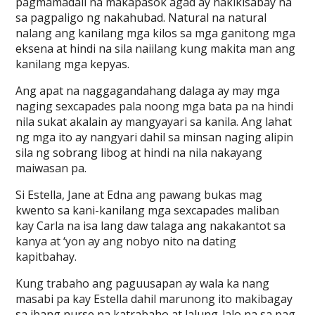
pagmamadali na makapasok agad ay nakikisabay na
sa pagpaligo ng nakahubad. Natural na natural
nalang ang kanilang mga kilos sa mga ganitong mga
eksena at hindi na sila naiilang kung makita man ang
kanilang mga kepyas.
Ang apat na naggagandahang dalaga ay may mga
naging sexcapades pala noong mga bata pa na hindi
nila sukat akalain ay mangyayari sa kanila. Ang lahat
ng mga ito ay nangyari dahil sa minsan naging alipin
sila ng sobrang libog at hindi na nila nakayang
maiwasan pa.
Si Estella, Jane at Edna ang pawang bukas mag
kwento sa kani-kanilang mga sexcapades maliban
kay Carla na isa lang daw talaga ang nakakantot sa
kanya at ‘yon ay ang nobyo nito na dating
kapitbahay.
Kung trabaho ang paguusapan ay wala ka nang
masabi pa kay Estella dahil marunong ito makibagay
sa ibang nurse na katrabaho at lalung-lalo na sa pag