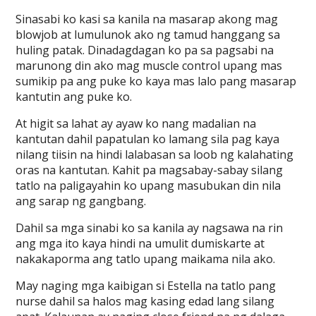
Sinasabi ko kasi sa kanila na masarap akong mag
blowjob at lumulunok ako ng tamud hanggang sa
huling patak. Dinadagdagan ko pa sa pagsabi na
marunong din ako mag muscle control upang mas
sumikip pa ang puke ko kaya mas lalo pang masarap
kantutin ang puke ko.
At higit sa lahat ay ayaw ko nang madalian na
kantutan dahil papatulan ko lamang sila pag kaya
nilang tiisin na hindi lalabasan sa loob ng kalahating
oras na kantutan. Kahit pa magsabay-sabay silang
tatlo na paligayahin ko upang masubukan din nila
ang sarap ng gangbang.
Dahil sa mga sinabi ko sa kanila ay nagsawa na rin
ang mga ito kaya hindi na umulit dumiskarte at
nakakaporma ang tatlo upang maikama nila ako.
May naging mga kaibigan si Estella na tatlo pang
nurse dahil sa halos mag kasing edad lang silang