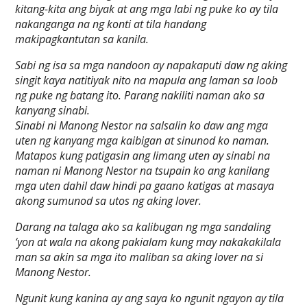
kitang-kita ang biyak at ang mga labi ng puke ko ay tila
nakanganga na ng konti at tila handang
makipagkantutan sa kanila.
Sabi ng isa sa mga nandoon ay napakaputi daw ng aking
singit kaya natitiyak nito na mapula ang laman sa loob
ng puke ng batang ito. Parang nakiliti naman ako sa
kanyang sinabi.
Sinabi ni Manong Nestor na salsalin ko daw ang mga
uten ng kanyang mga kaibigan at sinunod ko naman.
Matapos kung patigasin ang limang uten ay sinabi na
naman ni Manong Nestor na tsupain ko ang kanilang
mga uten dahil daw hindi pa gaano katigas at masaya
akong sumunod sa utos ng aking lover.
Darang na talaga ako sa kalibugan ng mga sandaling
‘yon at wala na akong pakialam kung may nakakakilala
man sa akin sa mga ito maliban sa aking lover na si
Manong Nestor.
Ngunit kung kanina ay ang saya ko ngunit ngayon ay tila