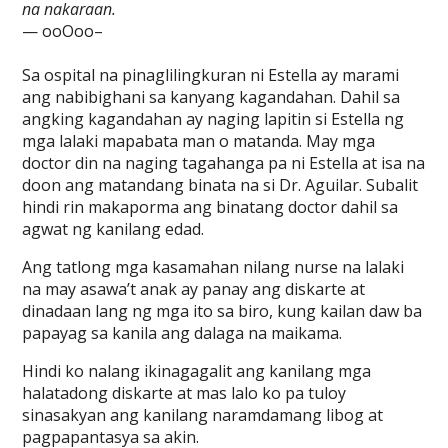
na nakaraan.
— ooOoo–
Sa ospital na pinaglilingkuran ni Estella ay marami
ang nabibighani sa kanyang kagandahan. Dahil sa
angking kagandahan ay naging lapitin si Estella ng
mga lalaki mapabata man o matanda. May mga
doctor din na naging tagahanga pa ni Estella at isa na
doon ang matandang binata na si Dr. Aguilar. Subalit
hindi rin makaporma ang binatang doctor dahil sa
agwat ng kanilang edad.
Ang tatlong mga kasamahan nilang nurse na lalaki
na may asawa’t anak ay panay ang diskarte at
dinadaan lang ng mga ito sa biro, kung kailan daw ba
papayag sa kanila ang dalaga na maikama.
Hindi ko nalang ikinagagalit ang kanilang mga
halatadong diskarte at mas lalo ko pa tuloy
sinasakyan ang kanilang naramdamang libog at
pagpapantasya sa akin.