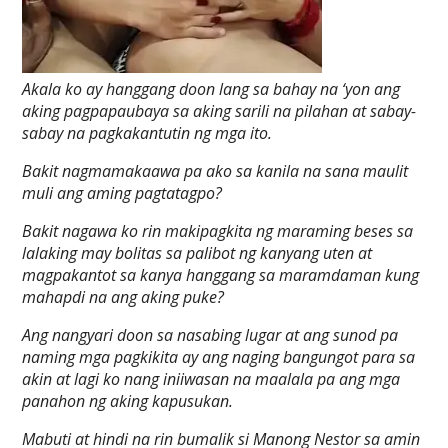
Akala ko ay hanggang doon lang sa bahay na ‘yon ang
aking pagpapaubaya sa aking sarili na pilahan at sabay-
sabay na pagkakantutin ng mga ito.
Bakit nagmamakaawa pa ako sa kanila na sana maulit
muli ang aming pagtatagpo?
Bakit nagawa ko rin makipagkita ng maraming beses sa
lalaking may bolitas sa palibot ng kanyang uten at
magpakantot sa kanya hanggang sa maramdaman kung
mahapdi na ang aking puke?
Ang nangyari doon sa nasabing lugar at ang sunod pa
naming mga pagkikita ay ang naging bangungot para sa
akin at lagi ko nang iniiwasan na maalala pa ang mga
panahon ng aking kapusukan.
Mabuti at hindi na rin bumalik si Manong Nestor sa amin