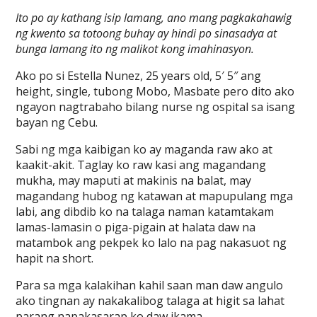
Ito po ay kathang isip lamang, ano mang pagkakahawig
ng kwento sa totoong buhay ay hindi po sinasadya at
bunga lamang ito ng malikot kong imahinasyon.
Ako po si Estella Nunez, 25 years old, 5′ 5″ ang
height, single, tubong Mobo, Masbate pero dito ako
ngayon nagtrabaho bilang nurse ng ospital sa isang
bayan ng Cebu.
Sabi ng mga kaibigan ko ay maganda raw ako at
kaakit-akit. Taglay ko raw kasi ang magandang
mukha, may maputi at makinis na balat, may
magandang hubog ng katawan at mapupulang mga
labi, ang dibdib ko na talaga naman katamtakam
lamas-lamasin o piga-pigain at halata daw na
matambok ang pekpek ko lalo na pag nakasuot ng
hapit na short.
Para sa mga kalakihan kahil saan man daw angulo
ako tingnan ay nakakalibog talaga at higit sa lahat
parang napakasarap ko daw ikama.