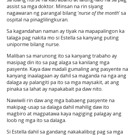
assist sa mga doktor. Minsan na rin siyang
nagawaran ng parangal bilang ‘
nurse of the month
‘ sa
ospital na pinaglilingkuran.
Sa kagandahan naman ay tiyak na mapapalingon ka
talaga pag nakita mo si Estella sa kanyang puting
uniporme bilang nurse.
Maliban sa marunong ito sa kanyang trabaho ay
masipag din ito sa pag alaga sa kanilang mga
pasyente. Kaya daw madali gumaling ang pasyente na
kanyang inaalagaan ay dahil sa maganda na nga ang
dalaga ay palangiti pa ito sa mga maysakit, at ang
pinaka sa lahat ay napakabait pa daw nito.
Nawiwili rin daw ang mga babaeng pasyente na
makipag-usap sa dalaga dahil mahilig daw ito
magbiro at magpatawa kaya nagiging palagay ang
loob ng mga ito sa dalaga.
Si Estella dahil sa gandang nakakalibog pag sa mga