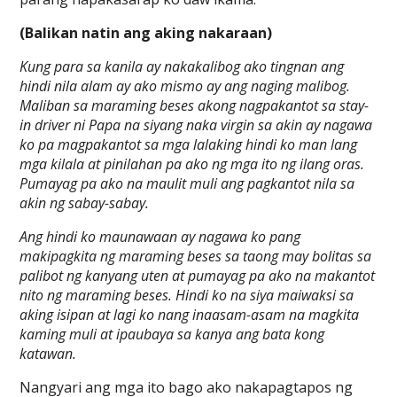
(Balikan natin ang aking nakaraan)
Kung para sa kanila ay nakakalibog ako tingnan ang
hindi nila alam ay ako mismo ay ang naging malibog.
Maliban sa maraming beses akong nagpakantot sa stay-
in driver ni Papa na siyang naka virgin sa akin ay nagawa
ko pa magpakantot sa mga lalaking hindi ko man lang
mga kilala at pinilahan pa ako ng mga ito ng ilang oras.
Pumayag pa ako na maulit muli ang pagkantot nila sa
akin ng sabay-sabay.
Ang hindi ko maunawaan ay nagawa ko pang
makipagkita ng maraming beses sa taong may bolitas sa
palibot ng kanyang uten at pumayag pa ako na makantot
nito ng maraming beses. Hindi ko na siya maiwaksi sa
aking isipan at lagi ko nang inaasam-asam na magkita
kaming muli at ipaubaya sa kanya ang bata kong
katawan.
Nangyari ang mga ito bago ako nakapagtapos ng