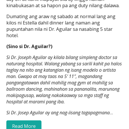
kinabukasan at sa hapon pa ang duty nilang dalawa.
Dumating ang araw ng sabado at normal lang ang
kilos ni Estella dahil dinner lang naman ang
pupuntahan nila ni Dr. Aguilar sa nasabing 5 star
hotel.
(Sino si Dr. Aguilar?)
Si Dr. Joseph Aguilar ay kilala bilang simpleng doctor sa
naturang hospital. Walang yabang sa sarili kahit pa halos
taglay na nito ang katangian ng isang modelo o artista
man. Gwapo at may taas na 5′ 11″, magandang
pangangatawan dahil mahilig mag gym at mahilig sa
ballroom dancing, mahinahon sa pananalita, marunong
makipagusap, walang nakakaaway sa mga staff ng
hospital at marami pang iba.
Si Dr. Josep Aguilar ay ang nag-iisang tagapagmana
…
Read More