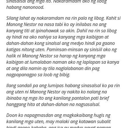
sinasalsal ang mga ito. Nakaramdam ako ng libog
habang nanonood.
Silang lahat ay nakaramdam na rin pala ng libog. Kahit si
Manong Nestor na nasa tabi ko ay inilabas na ang
kanyang titi at ipinahawak sa akin. Dahil na rin sa libog
ay hindi na ako nahiya sa kanyang mga kaibigan at
dahan-dahan kong sinalsal ang medyo hindi pa gaano
katigas nitong uten. Paminsan-minsan ay sinisiil ako ng
halik ni Manong Nestor sa harap ng kanyang mga
kaibigan at lumalaban naman ako ng laplapan sa kanya
at ang dila namin ay tila naglalabanan din pag
nagpapanagpo sa loob ng bibig.
Ilang sandali pa ang lumipas habang sinasalsal ko pa rin
ang uten ni Manong Nestor ay nakita ko nalang na
ibinaba ng mga ito ang kanilang pantalon pati brief
hanggang hita at dahan-dahan na nagsasalsal.
Doon ko napagmasdan ang magkakaibang hugis ng
kanilang mga uten, may malaki ang katawan subalit
hindi gaano kahaba, ang isa ay medyo payat naman