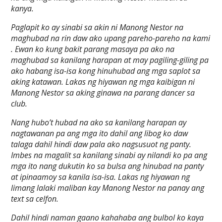
kanya.
Paglapit ko ay sinabi sa akin ni Manong Nestor na
maghubad na rin daw ako upang pareho-pareho na kami
. Ewan ko kung bakit parang masaya pa ako na
maghubad sa kanilang harapan at may pagiling-giling pa
ako habang isa-isa kong hinuhubad ang mga saplot sa
aking katawan. Lakas ng hiyawan ng mga kaibigan ni
Manong Nestor sa aking ginawa na parang dancer sa
club.
Nang hubo’t hubad na ako sa kanilang harapan ay
nagtawanan pa ang mga ito dahil ang libog ko daw
talaga dahil hindi daw pala ako nagsusuot ng panty.
Imbes na magalit sa kanilang sinabi ay nilandi ko pa ang
mga ito nang dukutin ko sa bulsa ang hinubad na panty
at ipinaamoy sa kanila isa-isa. Lakas ng hiyawan ng
limang lalaki maliban kay Manong Nestor na panay ang
text sa celfon.
Dahil hindi naman gaano kahahaba ang bulbol ko kaya