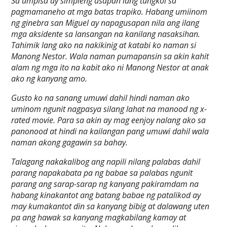
Sa umpisa ay simpleng usapan lang tungkol sa
pagmamaneho at mga batas trapiko. Habang umiinom
ng ginebra san Miguel ay napagusapan nila ang ilang
mga aksidente sa lansangan na kanilang nasaksihan.
Tahimik lang ako na nakikinig at katabi ko naman si
Manong Nestor. Wala naman pumapansin sa akin kahit
alam ng mga ito na kabit ako ni Manong Nestor at anak
ako ng kanyang amo.
Gusto ko na sanang umuwi dahil hindi naman ako
uminom ngunit nagpasya silang lahat na manood ng x-
rated movie. Para sa akin ay mag eenjoy nalang ako sa
panonood at hindi na kailangan pang umuwi dahil wala
naman akong gagawin sa bahay.
Talagang nakakalibog ang napili nilang palabas dahil
parang napakabata pa ng babae sa palabas ngunit
parang ang sarap-sarap ng kanyang pakiramdam na
habang kinakantot ang batang babae ng patalikod ay
may kumakantot din sa kanyang bibig at dalawang uten
pa ang hawak sa kanyang magkabilang kamay at