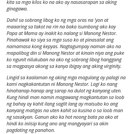
kita sa mga kilos ko na ako ay nasasarapan sa aking
ginagawa.
Dahil sa sobrang libog ko ng mga oras na ‘yon at
maaaring sa takot na rin na baka isumbong ako kay
Papa at Mama ay inakit ko nalang si Manong Nestor.
Pinahawak ko siya sa mga suso ko at pinasalat ang
namamasa kong kepyas. Nagtagumpay naman ako na
mapalibog din si Manong Nestor at kinain niya ang puke
ko ngunit nilukuban na ako ng sobrang libog hanggang
sa magpasya akong sa kanya ibigay ang aking virginity.
Lingid sa kaalaman ng aking mga magulang ay palagi na
kami nagkakantutan ni Manong Nestor. Lagi ko nang
hinahanap-hanap ang sarap na dulot ng kanyang uten.
Kung hindi man namin magawang magkantutan sa loob
ng bahay ay kahit ilang saglit lang ay maisubo ko ang
kanyang matigas na uten kahit sa kusina o sa loob man
ng sasakyan. Ganun ako ka hot noong bata pa ako at
hindi ko iniisip kung ano ang mangyayari sa akin
pagdating ng panahon.