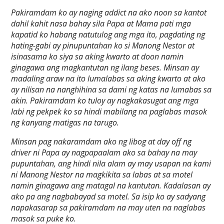
Pakiramdam ko ay naging addict na ako noon sa kantot
dahil kahit nasa bahay sila Papa at Mama pati mga
kapatid ko habang natutulog ang mga ito, pagdating ng
hating-gabi ay pinupuntahan ko si Manong Nestor at
isinasama ko siya sa aking kwarto at doon namin
ginagawa ang magkantutan ng ilang beses. Minsan ay
madaling araw na ito lumalabas sa aking kwarto at ako
ay nilisan na nanghihina sa dami ng katas na lumabas sa
akin. Pakiramdam ko tuloy ay nagkakasugat ang mga
labi ng pekpek ko sa hindi mabilang na paglabas masok
ng kanyang matigas na tarugo.
Minsan pag nakaramdam ako ng libog at day off ng
driver ni Papa ay nagpapaalam ako sa bahay na may
pupuntahan, ang hindi nila alam ay may usapan na kami
ni Manong Nestor na magkikita sa labas at sa motel
namin ginagawa ang matagal na kantutan. Kadalasan ay
ako pa ang nagbabayad sa motel. Sa isip ko ay sadyang
napakasarap sa pakiramdam na may uten na naglabas
masok sa puke ko.