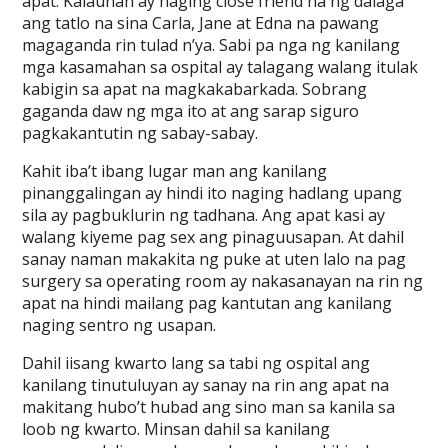
apat. Kalaunan ay naging close friend na ng dalaga
ang tatlo na sina Carla, Jane at Edna na pawang
magaganda rin tulad n’ya. Sabi pa nga ng kanilang
mga kasamahan sa ospital ay talagang walang itulak
kabigin sa apat na magkakabarkada. Sobrang
gaganda daw ng mga ito at ang sarap siguro
pagkakantutin ng sabay-sabay.
Kahit iba’t ibang lugar man ang kanilang
pinanggalingan ay hindi ito naging hadlang upang
sila ay pagbuklurin ng tadhana. Ang apat kasi ay
walang kiyeme pag sex ang pinaguusapan. At dahil
sanay naman makakita ng puke at uten lalo na pag
surgery sa operating room ay nakasanayan na rin ng
apat na hindi mailang pag kantutan ang kanilang
naging sentro ng usapan.
Dahil iisang kwarto lang sa tabi ng ospital ang
kanilang tinutuluyan ay sanay na rin ang apat na
makitang hubo’t hubad ang sino man sa kanila sa
loob ng kwarto. Minsan dahil sa kanilang