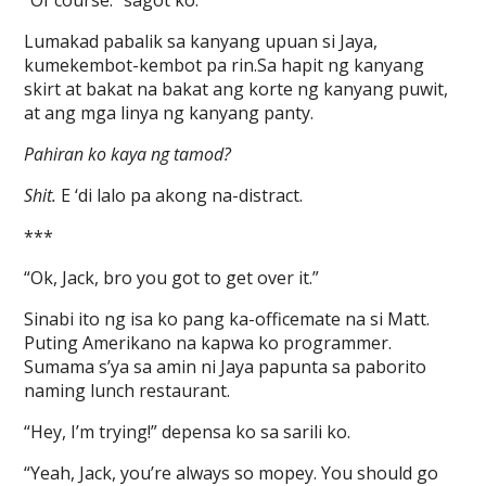
“Of course.” sagot ko.
Lumakad pabalik sa kanyang upuan si Jaya,
kumekembot-kembot pa rin.Sa hapit ng kanyang
skirt at bakat na bakat ang korte ng kanyang puwit,
at ang mga linya ng kanyang panty.
Pahiran ko kaya ng tamod?
Shit.
E ‘di lalo pa akong na-distract.
***
“Ok, Jack, bro you got to get over it.”
Sinabi ito ng isa ko pang ka-officemate na si Matt.
Puting Amerikano na kapwa ko programmer.
Sumama s’ya sa amin ni Jaya papunta sa paborito
naming lunch restaurant.
“Hey, I’m trying!” depensa ko sa sarili ko.
“Yeah, Jack, you’re always so mopey. You should go