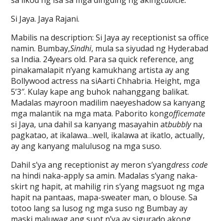
sa likod ng isa sa mga dingding ng aking
cubicle.
Si Jaya. Jaya Rajani.
Mabilis na description: Si Jaya ay receptionist sa office
namin. Bumbay,
Sindhi
, mula sa siyudad ng Hyderabad
sa India. 24years old. Para sa quick reference, ang
pinakamalapit n’yang kamukhang artista ay ang
Bollywood actress na siAarti Chhabria. Height, mga
5’3″. Kulay kape ang buhok nahanggang balikat.
Madalas mayroon madilim naeyeshadow sa kanyang
mga malantik na mga mata. Paborito kong
officemate
si Jaya, una dahil sa kanyang masayahin at
bubbly
na
pagkatao, at ikalawa…well, ikalawa at ikatlo, actually,
ay ang kanyang malulusog na mga suso.
Dahil s’ya ang receptionist ay meron s’yang
dress code
na hindi naka-apply sa amin. Madalas s’yang naka-
skirt ng hapit, at mahilig rin s’yang magsuot ng mga
hapit na pantaas, mapa-sweater man, o blouse. Sa
totoo lang sa lusog ng mga suso ng Bumbay ay
maski maluwag ang suot n’ya ay sigurado akong