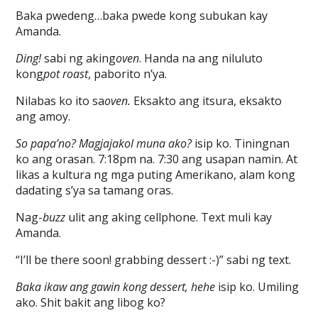
Baka pwedeng…baka pwede kong subukan kay
Amanda.
Ding!
sabi ng aking
oven
. Handa na ang niluluto
kong
pot roast
, paborito n’ya.
Nilabas ko ito sa
oven.
Eksakto ang itsura, eksakto
ang amoy.
So papa’no? Magjajakol muna ako?
isip ko. Tiningnan
ko ang orasan. 7:18pm na. 7:30 ang usapan namin. At
likas a kultura ng mga puting Amerikano, alam kong
dadating s’ya sa tamang oras.
Nag-
buzz
ulit ang aking cellphone. Text muli kay
Amanda.
“I’ll be there soon! grabbing dessert :-)” sabi ng text.
Baka ikaw ang gawin kong dessert, hehe
isip ko. Umiling
ako. Shit bakit ang libog ko?