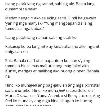
Isang patak lang ng tamod, sabi ng ale. Basta lang
dumampi sa balat.
Medyo nangdiri ako sa aking sarili. Hindi ba gawain
‘yan ng mga manyak? ‘Yung mangpapahid sila ng
tamod sa mga babae?
Isang patak lang naman sabi ng utak ko.
Kakaisip ko pa lang nito ay kinabahan na ako, ngunit
tinigasan rin.
Shit. Bahala na. Tutal, papahiran ko man s’ya ng
tamod o hindi, mas mabuti nang mag-jakol ako.
Kun’di, matigas at malibog ako buong dinner. Bahala
na.
Hindi ko muna
feel
ang pag-jakulan ang mga pornstar
sa
hard drive
ko. Hindi ko muna
feel
si Lexi Belle, o si
Maria Ozawa, o si Yuma Asami, o si Remy Lacroix. Ang
feel ko muna ay ang mga kinalilibugan ko buong