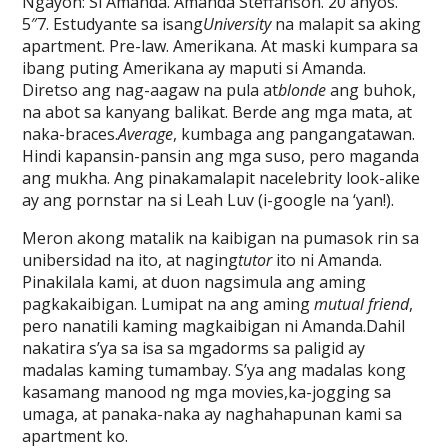
Ngayon: Si Amanda. Amanda Steffanson. 20 anyos.
5″7. Estudyante sa isang
University
na malapit sa aking
apartment. Pre-law. Amerikana. At maski kumpara sa
ibang puting Amerikana ay maputi si Amanda.
Diretso ang nag-aagaw na pula at
blonde
ang buhok,
na abot sa kanyang balikat. Berde ang mga mata, at
naka-braces.
Average
, kumbaga ang pangangatawan.
Hindi kapansin-pansin ang mga suso, pero maganda
ang mukha. Ang pinakamalapit nacelebrity look-alike
ay ang pornstar na si Leah Luv (i-google na ‘yan!).
Meron akong matalik na kaibigan na pumasok rin sa
unibersidad na ito, at naging
tutor
ito ni Amanda.
Pinakilala kami, at duon nagsimula ang aming
pagkakaibigan. Lumipat na ang aming
mutual friend
,
pero nanatili kaming magkaibigan ni Amanda.Dahil
nakatira s’ya sa isa sa mgadorms sa paligid ay
madalas kaming tumambay. S’ya ang madalas kong
kasamang manood ng mga movies,ka-jogging sa
umaga, at panaka-naka ay naghahapunan kami sa
apartment ko.