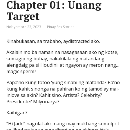
Chapter 01: Unang
Target
Nobyembre 23, 2023
Pinay Sex Stories
Kinabukasan, sa trabaho, aydistracted ako.
Akalain mo ba naman na nasagasaan ako ng kotse,
sumagip ng buhay, nakakilala ng matandang
alengdaig pa si Houdini, at ngayon ay meron nang…
magic sperm?
Papa’no kung totoo ‘yung sinabi ng matanda? Pa’no
kung kahit sinonga na pahiran ko ng tamod ay mai-
inlove sa akin? Kahit sino. Artista? Celebrity?
Presidente? Milyonarya?
Kaibigan?
“Hi Jack!” nagulat ako nang may mukhang sumulpot