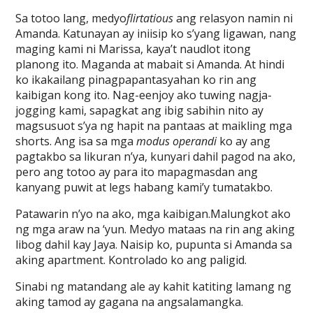
Sa totoo lang, medyo
flirtatious
ang relasyon namin ni
Amanda. Katunayan ay iniisip ko s’yang ligawan, nang
maging kami ni Marissa, kaya’t naudlot itong
planong ito. Maganda at mabait si Amanda. At hindi
ko ikakailang pinagpapantasyahan ko rin ang
kaibigan kong ito. Nag-eenjoy ako tuwing nagja-
jogging kami, sapagkat ang ibig sabihin nito ay
magsusuot s’ya ng hapit na pantaas at maikling mga
shorts. Ang isa sa mga
modus operandi
ko ay ang
pagtakbo sa likuran n’ya, kunyari dahil pagod na ako,
pero ang totoo ay para ito mapagmasdan ang
kanyang puwit at legs habang kami’y tumatakbo.
Patawarin n’yo na ako, mga kaibigan.Malungkot ako
ng mga araw na ‘yun. Medyo mataas na rin ang aking
libog dahil kay Jaya. Naisip ko, pupunta si Amanda sa
aking apartment. Kontrolado ko ang paligid.
Sinabi ng matandang ale ay kahit katiting lamang ng
aking tamod ay gagana na angsalamangka.