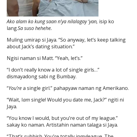
Ako alam ko kung saan n’ya nilalagay ‘yan,
isip ko
lang.
Sa suso hehehe.
Muling umirap si Jaya. “So anyway, let’s keep talking
about Jack’s dating situation.”
Ngisi naman si Matt. “Yeah, let’s.”
“I don’t really know a lot of single girls…”
dismayadong sabi ng Bumbay.
“
You’re
a single girl.” pahapyaw naman ng Amerikano.
“Wait, I
am
single! Would you date me, Jack?” ngiti ni
Jaya.
“You know I would, but you’re out of my league.”
sakay ko naman. Artistahin naman talaga si Jaya.
“That’s rubbish. You’re totally in
my
league. The