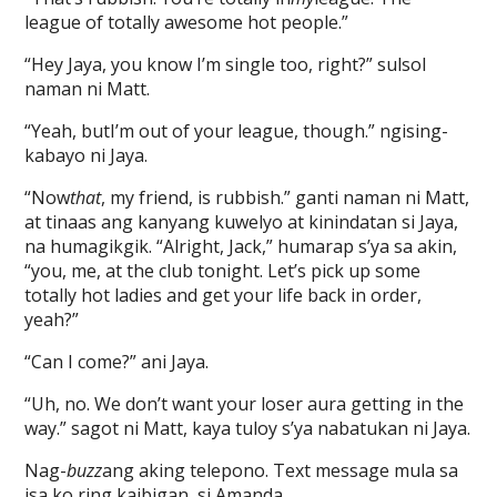
league of totally awesome hot people.”
“Hey Jaya, you know I’m single too, right?” sulsol
naman ni Matt.
“Yeah, butI’m out of your league, though.” ngising-
kabayo ni Jaya.
“Now
that
, my friend, is rubbish.” ganti naman ni Matt,
at tinaas ang kanyang kuwelyo at kinindatan si Jaya,
na humagikgik. “Alright, Jack,” humarap s’ya sa akin,
“you, me, at the club tonight. Let’s pick up some
totally hot ladies and get your life back in order,
yeah?”
“Can I come?” ani Jaya.
“Uh, no. We don’t want your loser aura getting in the
way.” sagot ni Matt, kaya tuloy s’ya nabatukan ni Jaya.
Nag-
buzz
ang aking telepono. Text message mula sa
isa ko ring kaibigan, si Amanda.