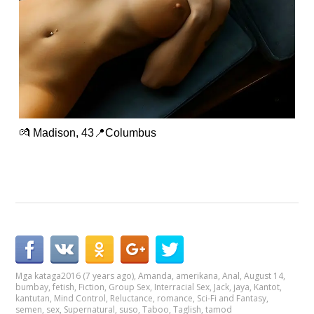
💏 Madison, 43📍Columbus
Mga kataga
2016 (7 years ago)
,
Amanda
,
amerikana
,
Anal
,
August 14
,
bumbay
,
fetish
,
Fiction
,
Group Sex
,
Interracial Sex
,
Jack
,
jaya
,
Kantot
,
kantutan
,
Mind Control
,
Reluctance
,
romance
,
Sci-Fi and Fantasy
,
semen
,
sex
,
Supernatural
,
suso
,
Taboo
,
Taglish
,
tamod