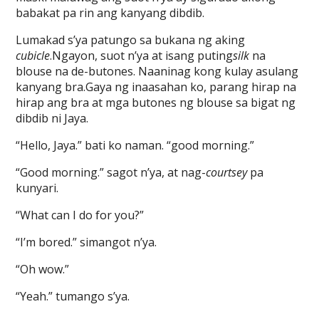
babakat pa rin ang kanyang dibdib.
Lumakad s’ya patungo sa bukana ng aking
cubicle
.Ngayon, suot n’ya at isang puting
silk
na
blouse na de-butones. Naaninag kong kulay asulang
kanyang bra.Gaya ng inaasahan ko, parang hirap na
hirap ang bra at mga butones ng blouse sa bigat ng
dibdib ni Jaya.
“Hello, Jaya.” bati ko naman. “good morning.”
“Good morning.” sagot n’ya, at nag-
courtsey
pa
kunyari.
“What can I do for you?”
“I’m bored.” simangot n’ya.
“Oh wow.”
“Yeah.” tumango s’ya.