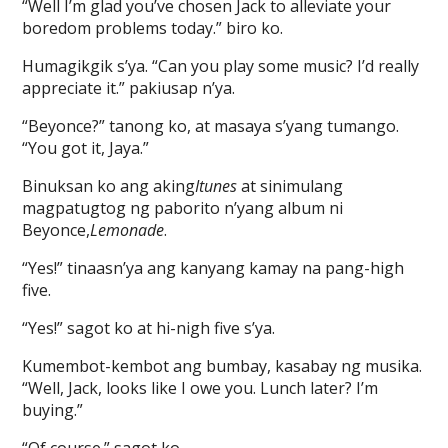
“Well I’m glad you’ve chosen Jack to alleviate your
boredom problems today.” biro ko.
Humagikgik s’ya. “Can you play some music? I’d really
appreciate it.” pakiusap n’ya.
“Beyonce?” tanong ko, at masaya s’yang tumango.
“You got it, Jaya.”
Binuksan ko ang aking
Itunes
at sinimulang
magpatugtog ng paborito n’yang album ni
Beyonce,
Lemonade
.
“Yes!” tinaasn’ya ang kanyang kamay na pang-high
five.
“Yes!” sagot ko at hi-nigh five s’ya.
Kumembot-kembot ang bumbay, kasabay ng musika.
“Well, Jack, looks like I owe you. Lunch later? I’m
buying.”