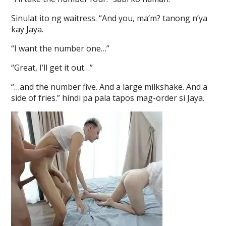
Sinulat ito ng waitress. “And you, ma’m? tanong n’ya
kay Jaya.
“I want the number one…”
“Great, I’ll get it out…”
“…and the number five. And a large milkshake. And a
side of fries.” hindi pa pala tapos mag-order si Jaya.