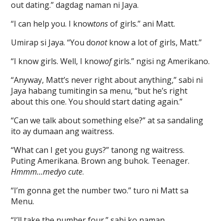
out dating.” dagdag naman ni Jaya.
“I can help you. I know
tons
of girls.” ani Matt.
Umirap si Jaya. “You do
not
know a lot of girls, Matt.”
“I know girls. Well, I know
of
girls.” ngisi ng Amerikano.
“Anyway, Matt’s never right about anything,” sabi ni
Jaya habang tumitingin sa menu, “but he’s right
about this one. You should start dating again.”
“Can we talk about something else?” at sa sandaling
ito ay dumaan ang waitress.
“What can I get you guys?” tanong ng waitress.
Puting Amerikana. Brown ang buhok. Teenager.
Hmmm…medyo cute
.
“I’m gonna get the number two.” turo ni Matt sa
Menu.
“I’ll take the number four.” sabi ko naman.