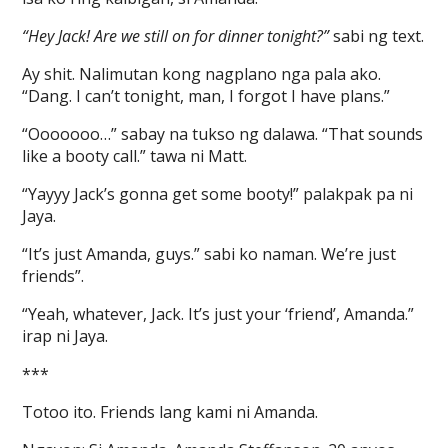
“Hey Jack! Are we still on for dinner tonight?”
sabi ng text.
Ay shit. Nalimutan kong nagplano nga pala ako.
“Dang. I can’t tonight, man, I forgot I have plans.”
“Ooooooo…” sabay na tukso ng dalawa. “That sounds
like a booty call.” tawa ni Matt.
“Yayyy Jack’s gonna get some booty!” palakpak pa ni
Jaya.
“It’s just Amanda, guys.” sabi ko naman. We’re just
friends”.
“Yeah, whatever, Jack. It’s just your ‘friend’, Amanda.”
irap ni Jaya.
***
Totoo ito. Friends lang kami ni Amanda.