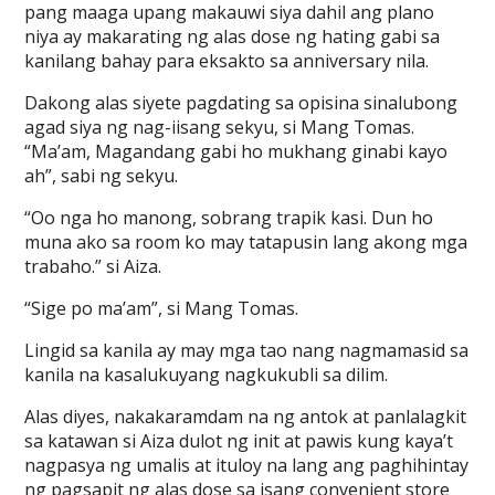
pang maaga upang makauwi siya dahil ang plano
niya ay makarating ng alas dose ng hating gabi sa
kanilang bahay para eksakto sa anniversary nila.
Dakong alas siyete pagdating sa opisina sinalubong
agad siya ng nag-iisang sekyu, si Mang Tomas.
“Ma’am, Magandang gabi ho mukhang ginabi kayo
ah”, sabi ng sekyu.
“Oo nga ho manong, sobrang trapik kasi. Dun ho
muna ako sa room ko may tatapusin lang akong mga
trabaho.” si Aiza.
“Sige po ma’am”, si Mang Tomas.
Lingid sa kanila ay may mga tao nang nagmamasid sa
kanila na kasalukuyang nagkukubli sa dilim.
Alas diyes, nakakaramdam na ng antok at panlalagkit
sa katawan si Aiza dulot ng init at pawis kung kaya’t
nagpasya ng umalis at ituloy na lang ang paghihintay
ng pagsapit ng alas dose sa isang convenient store