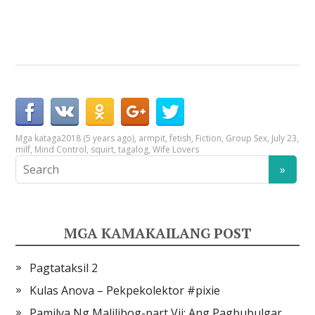
Mga kataga
2018 (5 years ago)
,
armpit
,
fetish
,
Fiction
,
Group Sex
,
July 23
,
milf
,
Mind Control
,
squirt
,
tagalog
,
Wife Lovers
MGA KAMAKAILANG POST
Pagtataksil 2
Kulas Anova – Pekpekolektor #pixie
Pamilya Ng Malilibog-part Vii: Ang Pagbubulgar