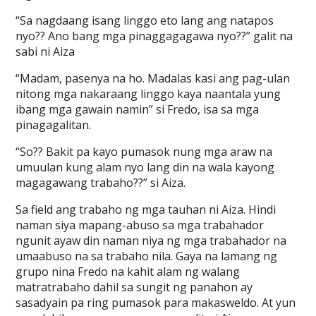
“Sa nagdaang isang linggo eto lang ang natapos
nyo?? Ano bang mga pinaggagagawa nyo??” galit na
sabi ni Aiza
“Madam, pasenya na ho. Madalas kasi ang pag-ulan
nitong mga nakaraang linggo kaya naantala yung
ibang mga gawain namin” si Fredo, isa sa mga
pinagagalitan.
“So?? Bakit pa kayo pumasok nung mga araw na
umuulan kung alam nyo lang din na wala kayong
magagawang trabaho??” si Aiza.
Sa field ang trabaho ng mga tauhan ni Aiza. Hindi
naman siya mapang-abuso sa mga trabahador
ngunit ayaw din naman niya ng mga trabahador na
umaabuso na sa trabaho nila. Gaya na lamang ng
grupo nina Fredo na kahit alam ng walang
matratrabaho dahil sa sungit ng panahon ay
sasadyain pa ring pumasok para makasweldo. At yun