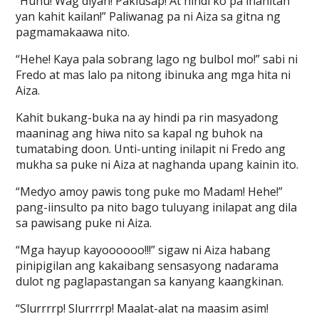
“Huhu! Wag diyan! Pakiusap! At hindi ko pa inahitan
yan kahit kailan!” Paliwanag pa ni Aiza sa gitna ng
pagmamakaawa nito.
“Hehe! Kaya pala sobrang lago ng bulbol mo!” sabi ni
Fredo at mas lalo pa nitong ibinuka ang mga hita ni
Aiza.
Kahit bukang-buka na ay hindi pa rin masyadong
maaninag ang hiwa nito sa kapal ng buhok na
tumatabing doon. Unti-unting inilapit ni Fredo ang
mukha sa puke ni Aiza at naghanda upang kainin ito.
“Medyo amoy pawis tong puke mo Madam! Hehe!”
pang-iinsulto pa nito bago tuluyang inilapat ang dila
sa pawisang puke ni Aiza.
“Mga hayup kayoooooo!!!” sigaw ni Aiza habang
pinipigilan ang kakaibang sensasyong nadarama
dulot ng paglapastangan sa kanyang kaangkinan.
“Slurrrrp! Slurrrrp! Maalat-alat na maasim asim!