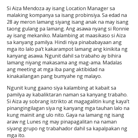
Si Aiza Mendoza ay isang Location Manager sa
malaking kompanya sa isang probinsiya. Sa edad na
28 ay meron lamang siyang isang anak na may isang
taong gulang pa lamang. Ang asawa nyang si Ronnie
ay isang mekaniko. Malambing at maasikaso si Aiza
sa kanyang pamilya. Hindi niya pinababayaan ang
mga ito lalo pa’t kakarampot lamang ang kinikita ng
kanyang asawa. Ngunit dahil sa trabaho ay bihira
lamang niyang makasama ang mag-ama. Madalas
ang meeting at mga iba pang aktibidad na
kinakailangan pang bumyahe ng malayo.
Ngunit kung gaano siya kalambing at kabait sa
pamilya ay kabaliktaran naman sa kanyang trabaho.
Si Aiza ay sobrang istrikto at magagalitin kung kaya’t
pinangingilagan siya ng kanyang mga tauhan lalo na
kung mainit ang ulo nito. Gaya na lamang ng isang
araw ng Lunes ng may pinapagalitan na naman
siyang grupo ng trabahador dahil sa kapalpakan ng
mga ito.