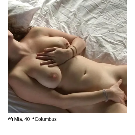
💏 Mia, 40📍Columbus