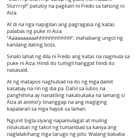
Slurrrrp!” patuloy na pagkain ni Fredo sa tahong ni
Aiza.
At di na nga napigilan ang pagragasa ng katas
palabas ng puke ni Aiza.
“Aaaaaaaaaahhhhhhhhhhh!”, mahabang ungol ng
kanilang dating boss.
Sinalo lahat ng dila ni Fredo ang katas na nagmula sa
puke ni Aiza. Hindi ito tumigil hanggat hindi ito
nasasaid.
At ng matapos naghubad na ito ng mga damit
kasabay na rin ng iba pa. Dahil sa lubos na
panghihina ay nanatiling nakabukaka na lamang si
Aiza at animo’y tinanggap na ang magiging
kapalaran sa mga hayok sa laman.
Ngunit bigla siyang napamulagat at muling
nilukuban ng takot ng tumambad sa kanya ang
naglalakihang mga tarugo ng pito. Walang bababa