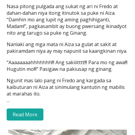
Nasa pitong pulgada ang sukat ng ari ni Fredo at
dahan-dahan niya itong itinutok sa puke ni Aiza.
“Damhin mo ang lupit ng aming paghihiganti,
Madam!”, pagkasambit ay buong pwersang ikinadyot
nito ang tarugo sa puke ng Ginang.
Nanlaki ang mga mata ni Aiza sa gulat at sakit at
pakiramdam niya ay may napunit sa kaangkinan niya.
“Aaaaaaaahhhhhhh!!! Ang sakiiitttt!!! Para mo ng awa!!!
Hugutin mo!!!” Pasigaw na pakiusap ng ginang.
Ngunit mas lalo pang ni Fredo ang kargada sa
kaibuturan ni Aiza at sinimulang kantutin ng mabilis
at marahas ito.
…
Read More