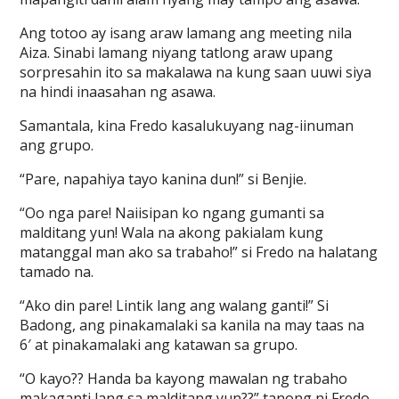
Ang totoo ay isang araw lamang ang meeting nila
Aiza. Sinabi lamang niyang tatlong araw upang
sorpresahin ito sa makalawa na kung saan uuwi siya
na hindi inaasahan ng asawa.
Samantala, kina Fredo kasalukuyang nag-iinuman
ang grupo.
“Pare, napahiya tayo kanina dun!” si Benjie.
“Oo nga pare! Naiisipan ko ngang gumanti sa
malditang yun! Wala na akong pakialam kung
matanggal man ako sa trabaho!” si Fredo na halatang
tamado na.
“Ako din pare! Lintik lang ang walang ganti!” Si
Badong, ang pinakamalaki sa kanila na may taas na
6′ at pinakamalaki ang katawan sa grupo.
“O kayo?? Handa ba kayong mawalan ng trabaho
makaganti lang sa malditang yun??” tanong ni Fredo