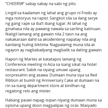
“CHEERS!!!” sabay sabay na sabi ng pito.
Lingid sa kaalaman ng lahat ang grupo ni Fredo ay
mga notoryus na rapist. Sangkot sila sa ilang serye
ng gang rape sa iba’t ibang lugar. At lahat ng
ginahasa nila ay pawang nawala sa sariling katinuan.
Natigil lamang ang gawain nila 2 taon na ang
nakakaraan dahil sa aksidenteng napatay nila ang
kanilang huling biktima. Nagpalamig muna sila at
ngayon ay nagbabadyang magbalik sa dating gawain.
Hapon ng Martes at katatapos lamang ng
Conference meeting ni Aiza sa isang sikat na hotel
restaurant. Sabik na siyang umuwi upang
sorpresahin ang asawa. Dumaan muna siya sa Red
Ribbon at bumili ng Anniversary Cake at dumaan na
rin sa isang department store at binilhan ng
regalong relo ang mister.
Habang pauwi napag-isipan niyang dumaan muna sa
opisina upang doon magpalipas ng oras. Masyado