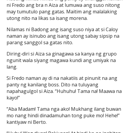
ni Fredo ang bra n Aiza at lumuwa ang suso nitong
may tumutulo pang gatas. Maitim ang malalaking
utong nito na likas sa isang morena.
Nilamas ni Badong ang isang suso niya at si Caloy
naman ay isinubo ang isang utong sabay sipsip na
parang sanggol sa gatas nito.
Diring-diri si Aiza sa ginagawa sa kanya ng grupo
ngunit wala siyang magawa kundi ang umiyak na
lang.
Si Fredo naman ay di na nakatiis at pinunit na ang
panty ng kanilang boss. Dito na tuluyang
napahagulgol si Aiza. “Huhuhu! Tama na! Maawa na
kayo!”
“Aba Madam! Tama nga ako! Mukhang ilang buwan
mo nang hindi dinadamuhan tong puke mo! Hehe!”
kantiyaw ni Berto.