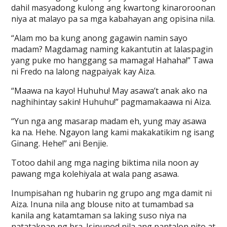
dahil masyadong kulong ang kwartong kinaroroonan
niya at malayo pa sa mga kabahayan ang opisina nila.
“Alam mo ba kung anong gagawin namin sayo
madam? Magdamag naming kakantutin at lalaspagin
yang puke mo hanggang sa mamaga! Hahaha!” Tawa
ni Fredo na lalong nagpaiyak kay Aiza.
“Maawa na kayo! Huhuhu! May asawa’t anak ako na
naghihintay sakin! Huhuhu!” pagmamakaawa ni Aiza.
“Yun nga ang masarap madam eh, yung may asawa
ka na. Hehe. Ngayon lang kami makakatikim ng isang
Ginang. Hehe!” ani Benjie.
Totoo dahil ang mga naging biktima nila noon ay
pawang mga kolehiyala at wala pang asawa.
Inumpisahan ng hubarin ng grupo ang mga damit ni
Aiza. Inuna nila ang blouse nito at tumambad sa
kanila ang katamtaman sa laking suso niya na
natatakpan ng bra. Isinunod nila ang pantalon nito at