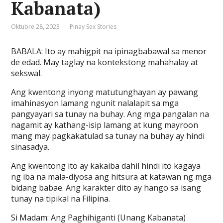
Kabanata)
Oktubre 28, 2023
Pinay Sex Stories
BABALA: Ito ay mahigpit na ipinagbabawal sa menor
de edad. May taglay na kontekstong mahahalay at
sekswal.
Ang kwentong inyong matutunghayan ay pawang
imahinasyon lamang ngunit nalalapit sa mga
pangyayari sa tunay na buhay. Ang mga pangalan na
nagamit ay kathang-isip lamang at kung mayroon
mang may pagkakatulad sa tunay na buhay ay hindi
sinasadya.
Ang kwentong ito ay kakaiba dahil hindi ito kagaya
ng iba na mala-diyosa ang hitsura at katawan ng mga
bidang babae. Ang karakter dito ay hango sa isang
tunay na tipikal na Filipina.
Si Madam: Ang Paghihiganti (Unang Kabanata)