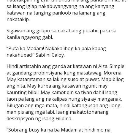
sa isang iglap nakabuyangyang na ang kanyang
katawan na tanging panloob na lamang ang
nakatakip.
Sigawan ang grupo sa nakahaing putahe para sa
kanila ngayong gabi.
“Puta ka Madam! Nakakalibog ka pala kapag
nakahubad!” Sabi ni Caloy.
Hindi artistahin ang ganda at katawan ni Aiza. Simple
at gandang probinsiyana kung matatawag. Morena.
May katamtaman sa laking suso at puwet. Mabibilog
ang hita. May kurba ang katawan ngunit may
kaunting bilbil. May kamot din sa tiyan dahil isang
taon pa lang ang nakalipas nung siya ay manganak.
Bilugan ang mga mata, hindi katangusan ang ilong,
manipis ang mga labi. Isang makatotohanang
deskripsyon ng isang Filipina.
“Sobrang busy ka na ba Madam at hindi mo na