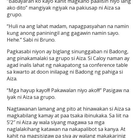
“Babayaran ko kayo kahit magkano paalisin niyo lang
ako dito” mangiyak ngiyak na pakiusap ni Aiza sa
grupo.
“Huli na ang lahat madam, napagpasyahan na namin
kung anong paniningil ang gagawin namin sayo.
Hehe.” Sabi ni Bruno.
Pagkasabi niyon ay biglang sinunggaban ni Badong,
ang pinakamalaki sa grupo si Aiza. Si Caloy naman ay
agad inalis lahat ng nakapatong sa conference table
sa kwarto at doon inilapag ni Badong ng pahiga si
Aiza.
“Mga hayup kayo!!! Pakawalan niyo ako!!!” Pasigaw na
iyak ni Aiza sa grupo.
Nagtawanan lamang ang pito at hinawakan si Aiza sa
magkabilang kamay at paa tsaka ibinukaka. Sa liit na
5’2″ ni Aiza ay wala siyang magawa sa mga
naglalakihang katawan na nakapalibot sa kanya. At
kahit na magsisigaw pa siya ay walang makakarinig