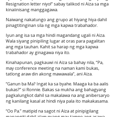
Resignation letter niyo!” sabay talikod ni Aiza sa mga
kinaiinisang manggagawa.
Naiwang nakatungo ang grupo at hiyang hiya dahil
pinagtitinginan sila ng mga kapwa trabahador.
Iyun ang isa sa mga hindi magandang ugali ni Aiza.
Wala siyang pinipiling lugar at oras para pagalitan
ang mga tauhan. Kahit sa harap ng mga kapwa
trabahador ay ginagawa niya ito.
Kinahapunan, pagkauwi ni Aiza sa bahay nila, “Pa,
may conference meeting na naman kami bukas,
tatlong araw din akong mawawala”, ani Aiza.
“Ganun ba Ma? Ingat ka sa byahe. Maaga ka ba aalis
bukas?” si Ronnie. Bakas sa mukha ang bahagyang
pagkalungkot dahil sa makalawa na ang anibersaryo
ng kanilang kasal at hindi niya pala ito makakasama.
“Oo Pa.” matipid na sagot ni Aiza at pinipigilang
mapangiti dahil alam nyang may tampo ang asawa.