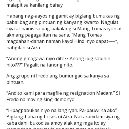
malapit sa kanilang bahay.
Habang nag-aayos ng gamit ay biglang bumukas ng
pabalibag ang pintuan ng kanyang kwarto. Nagulat
siya at nainis sa pag-aakalang si Mang Tomas iyon at
akmang pagagalitan na sana, “Mang Tomas
magdahan-dahan naman kayo! Hindi nyo dapat—–“,
natigilan si Aiza.
“Anong ginagawa niyo dito?? Anong ibig sabihin
nito???” Pagalit na tanong nito.
Ang grupo ni Fredo ang bumungad sa kanya sa
pintuan.
“Andito kami para magfile ng resignation Madam.” Si
Fredo na may ngising-demonyo.
“I-ipagpabukas niyo na lang iyan. Pa-pauwi na ako”
Biglang-baba ng boses ni Aiza. Nakaramdam siya ng
kaba dahil bukod sa amoy alak ang mga ito ay