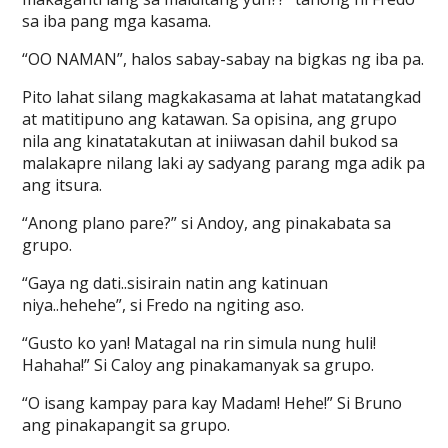
sa iba pang mga kasama.
“OO NAMAN”, halos sabay-sabay na bigkas ng iba pa.
Pito lahat silang magkakasama at lahat matatangkad
at matitipuno ang katawan. Sa opisina, ang grupo
nila ang kinatatakutan at iniiwasan dahil bukod sa
malakapre nilang laki ay sadyang parang mga adik pa
ang itsura.
“Anong plano pare?” si Andoy, ang pinakabata sa
grupo.
“Gaya ng dati..sisirain natin ang katinuan
niya..hehehe”, si Fredo na ngiting aso.
“Gusto ko yan! Matagal na rin simula nung huli!
Hahaha!” Si Caloy ang pinakamanyak sa grupo.
“O isang kampay para kay Madam! Hehe!” Si Bruno
ang pinakapangit sa grupo.