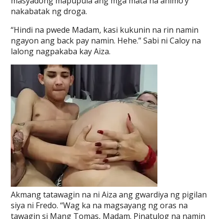
masyadong mapupula ang mga mata na animo’y
nakabatak ng droga.
“Hindi na pwede Madam, kasi kukunin na rin namin
ngayon ang back pay namin. Hehe.” Sabi ni Caloy na
lalong nagpakaba kay Aiza.
Akmang tatawagin na ni Aiza ang gwardiya ng pigilan
siya ni Fredo. “Wag ka na magsayang ng oras na
tawagin si Mang Tomas, Madam. Pinatulog na namin