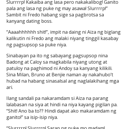
Slurrrrp! Kakaiba ang lasa pero nakakalibog! Ganito
pala ang lasa ng puke ng may asawa! Slurrrrp!”
Sambit ni Fredo habang sige sa pagbrotsa sa
kanyang dating boss.
“Aaaahhhhhh shit!”, impit na daing ni Aiza ng biglang
kalikutin ni Fredo ang malaki niyang tinggil kasabay
ng pagsupsop sa puke niya.
Sinabayan pa ito ng sabayang pagsupsop nina
Badong at Caloy sa magkabila niyang utong at
patuloy na paghimod ni Andoy sa kanyang kilikili.
Sina Milan, Bruno at Benjie naman ay nakahubo’t
hubad na habang sinasalsal ang naglalakihang mga
ari.
Ilang sandali pa nakaramdam si Aiza na parang
lalabasan na siya at hindi na niya kayang pigilan pa.
“Shit! Ano ba to?? Hindi dapat ako makaramdam ng
ganito!” sa isip-isip niya.
“Slurrrrp! Slurrrrp! Sarap ng puke mo madam!