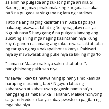
sa anim na pulgada ang sukat ng mga ari nila. Si
Badong ang may pinakamalaking kargada sa sukat
na 9 na pulgada at singtaba ng lata ng sardinas.
Tatlo na ang naging kasintahan ni Aiza bago siya
nakapag-asawa at lahat ng ‘to ay nagalaw na siya.
Ngunit nasa 5 hanggang 6 na pulgada lamang ang
sukat ng ari ng mga naging kasintahan niya. Kung
kaya’t ganon na lamang ang takot niya sa laki at taba
ng tarugo ng mga nakapalibot sa kanya. Pakiwari
niya ay mawawasak ang puke niya sa laki ng mga ‘to.
“Tama na! Maawa na kayo sakin….huhuhu…”,
nanghihinang pakiusap niya.
“Maawa?! Ikaw ba naawa nung ipinahiya mo kami sa
harap ng maraming tao?? Ngayon lahat ng
kababuyan at kabastusan gagawin namin sa’yo
hanggang sa mabaliw ka! Hahaha!”, Malademonyong
sagot ni Fredo sa kanya sabay pwesto sa pagitan ng
mga hita niya.