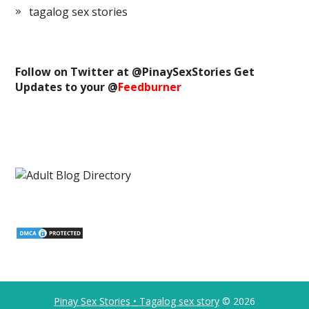
tagalog sex stories
Follow on Twitter at @
PinaySexStories
Get
Updates to your @
Feedburner
Pinay Sex Stories • Tagalog sex story
© 2026