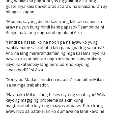
ang dahilan sa pagpupuyos ng galit ni Aiza, ang
gusto niya kasi bawat oras at araw na sinasahuran ay
pinagsisikapan.
“Madam, sayang din ho kasi yung kikitain namin sa
araw na yun kung hindi kami papasok.” sambit pa ni
Benjie na lalong nagpainit ng ulo ni Aiza.
“Hindi ba nasabi ko na noon pa na ayaw ko yung
nanlalamang sa trabaho lalo pa pagdating sa oras??
Ano na lang mararamdaman ng mga kasama niyo na
bawat oras at minuto nagtratrabaho samantalang
kayo nakatambay lang pero pareho kayo ng
sinasahod??” si Aiza.
“Sorry po Madam, hindi na mauulit”, sambit ni Milan,
isa sa mga trabahador.
“Hay naku Milan, ilang beses niyo ng sinabi yan! Wala
kayong magiging problema sa akin kung
magtatrabaho kayo ng maayos at patas. Pero kung
ayaw niyo sa patakaran ko gumawa na lang kayo ng