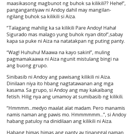
maasikasong magbunot ng buhok sa kilikili?? Hehe!”,
pangangantiyaw ni Andoy dahil may mangilan-
ngilang buhok sa kilikili si Aiza.
“Talagang mahilig ka sa kilikili Pare Andoy! Haha!
Sigurado mas malago yung buhok nyan dito!”,sabay
kapa sa puke ni Aiza na natatakpan ng puting panty.
“Wag! Huhuhu! Maawa na kayo sakin!”, muling
pagmamakaawa ni Aiza ngunit mistulang bingi na
ang buong grupo.
Sinibasib ni Andoy ang pawisang kilikili ni Aiza.
Dinilaan niya ito hbang nagtatawanan ang mga
kasama. Sa grupo, si Andoy ang may kakaibang
fetish. Hilig nya ang umamoy at sumibasib ng kilikili.
“Hmmmm…medyo maalat alat madam. Pero manamis
namis naman ang pawis mo. Hmmmmmm…”, si Andoy
habang patuloy na dinidilaan ang kilikili ni Aiza.
Habang himas himas ang panty ay tinanggal naman