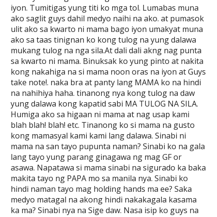
iyon. Tumitigas yung titi ko mga tol. Lumabas muna
ako saglit guys dahil medyo naihi na ako. at pumasok
ulit ako sa kwarto ni mama bago iyon umakyat muna
ako sa taas tinignan ko kong tulog na yung dalawa
mukang tulog na nga sila.At dali dali akng nag punta
sa kwarto ni mama. Binuksak ko yung pinto at nakita
kong nakahiga na si mama noon oras na iyon at Guys
take note!. naka bra at panty lang MAMA ko na hindi
na nahihiya haha. tinanong nya kong tulog na daw
yung dalawa kong kapatid sabi MA TULOG NA SILA.
Humiga ako sa higaan ni mama at nag usap kami
blah blah! blah! etc. Tinanong ko si mama na gusto
kong mamasyal kami kami lang dalawa. Sinabi ni
mama na san tayo pupunta naman? Sinabi ko na gala
lang tayo yung parang ginagawa ng mag GF or
asawa. Napatawa si mama sinabi na sigurado ka baka
makita tayo ng PAPA mo sa manila nya. Sinabi ko
hindi naman tayo mag holding hands ma ee? Saka
medyo matagal na akong hindi nakakagala kasama
ka ma? Sinabi nya na Sige daw. Nasa isip ko guys na