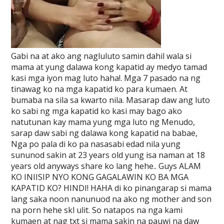
Gabi na at ako ang nagluluto samin dahil wala si
mama at yung dalawa kong kapatid ay medyo tamad
kasi mga iyon mag luto haha!. Mga 7 pasado na ng
tinawag ko na mga kapatid ko para kumaen. At
bumaba na sila sa kwarto nila. Masarap daw ang luto
ko sabi ng mga kapatid ko kasi may bago ako
natutunan kay mama yung mga luto ng Menudo,
sarap daw sabi ng dalawa kong kapatid na babae,
Nga po pala di ko pa nasasabi edad nila yung
sununod sakin at 23 years old yung isa naman at 18
years old anyways share ko lang hehe.. Guys ALAM
KO INIISIP NYO KONG GAGALAWIN KO BA MGA
KAPATID KO? HINDI! HAHA di ko pinangarap si mama
lang saka noon nanunuod na ako ng mother and son
na porn hehe skl ulit. So natapos na nga kami
kumaen at nag txt si mama sakin na pauwi na daw