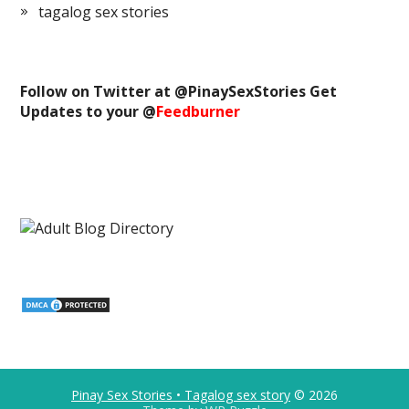
tagalog sex stories
Follow on Twitter at @
PinaySexStories
Get
Updates to your @
Feedburner
Pinay Sex Stories • Tagalog sex story
© 2026