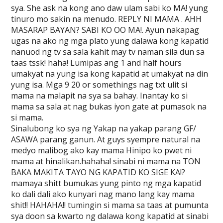
sya. She ask na kong ano daw ulam sabi ko MA! yung
tinuro mo sakin na menudo. REPLY NI MAMA . AHH
MASARAP BAYAN? SABI KO OO MA!. Ayun nakapag
ugas na ako ng mga plato yung dalawa kong kapatid
nanuod ng tv sa sala kahit may tv naman sila dun sa
taas tssk! haha! Lumipas ang 1 and half hours
umakyat na yung isa kong kapatid at umakyat na din
yung isa. Mga 9 20 or somethings nag txt ulit si
mama na malapit na sya sa bahay. Inantay ko si
mama sa sala at nag bukas iyon gate at pumasok na
si mama.
Sinalubong ko sya ng Yakap na yakap parang GF/
ASAWA parang ganun. At guys syempre natural na
medyo malibog ako kay mama Hinipo ko pwet ni
mama at hinalikan.hahaha! sinabi ni mama na TON
BAKA MAKITA TAYO NG KAPATID KO SIGE KA!?
mamaya shitt bumukas yung pinto ng mga kapatid
ko dali dali ako kunyari nag mano lang kay mama
shit!! HAHAHA!! tumingin si mama sa taas at pumunta
sya doon sa kwarto ng dalawa kong kapatid at sinabi