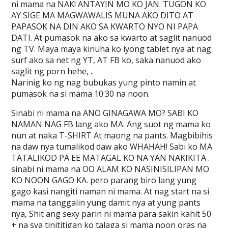
ni mama na NAK! ANTAYIN MO KO JAN. TUGON KO
AY SIGE MA MAGWAWALIS MUNA AKO DITO AT
PAPASOK NA DIN AKO SA KWARTO NYO NI PAPA
DATI. At pumasok na ako sa kwarto at saglit nanuod
ng TV. Maya maya kinuha ko iyong tablet nya at nag
surf ako sa net ng YT, AT FB ko, saka nanuod ako
saglit ng porn hehe, ..
Narinig ko ng nag bubukas yung pinto namin at
pumasok na si mama 10:30 na noon.
Sinabi ni mama na ANO GINAGAWA MO? SABI KO
NAMAN NAG FB lang ako MA. Ang suot ng mama ko
nun at naka T-SHIRT At maong na pants. Magbibihis
na daw nya tumalikod daw ako WHAHAH! Sabi ko MA
TATALIKOD PA EE MATAGAL KO NA YAN NAKIKITA .
sinabi ni mama na OO ALAM KO NASINISILIPAN MO
KO NOON GAGO KA. pero parang biro lang yung
gago kasi nangiti naman ni mama. At nag start na si
mama na tanggalin yung damit nya at yung pants
nya, Shit ang sexy parin ni mama para sakin kahit 50
+ na sya tinititigan ko talaga si mama noon oras na