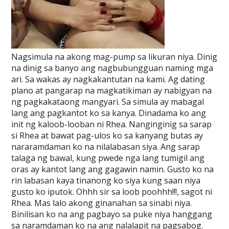
Nagsimula na akong mag-pump sa likuran niya. Dinig
na dinig sa banyo ang nagbubungguan naming mga
ari. Sa wakas ay nagkakantutan na kami. Ag dating
plano at pangarap na magkatikiman ay nabigyan na
ng pagkakataong mangyari. Sa simula ay mabagal
lang ang pagkantot ko sa kanya. Dinadama ko ang
init ng kaloob-looban ni Rhea. Nanginginig sa sarap
si Rhea at bawat pag-ulos ko sa kanyang butas ay
nararamdaman ko na nilalabasan siya. Ang sarap
talaga ng bawal, kung pwede nga lang tumigil ang
oras ay kantot lang ang gagawin namin. Gusto ko na
rin labasan kaya tinanong ko siya kung saan niya
gusto ko iputok. Ohhh sir sa loob poohhh!!!, sagot ni
Rhea. Mas lalo akong ginanahan sa sinabi niya.
Binilisan ko na ang pagbayo sa puke niya hanggang
sa naramdaman ko na ang nalalapit na pagsabog.