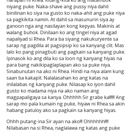
harapan ni Rhea. Kitang-kita ko ang matambok
niyang puke. Naka-shave ang pussy niya dahil
binilinan ko siya na gusto ko naka-ahit ang puke niya
sa pagkikita namin. At dahil sa masunurin siya ay
ganoon nga ang nasilayan kong kepyas. Makinis at
walang buhok. Dinilaan ko ang tingel niya at agad
napaliyad si Rhea. Para ba siyang nakukuryente sa
sarap ng pagdila at pagsipsip ko sa kanyang clit. Mas
lalo ko pang pinagbuti ang pagkain sa kanyang puke.
Ipinasok ko ang dila ko sa loon ng kanyang hiyas na
para bang nakikipaglaplapan ako sa puke niya.
Sinabunutan na ako ni Rhea. Hindi na niya alam kung
saan ba kakapit. Nalalasahan ko ang katas na
inilalabas ng kanyang puke. Nilasap ko iyon dahil
gusto ko madama niya na ako naman ang
magpapaligaya sa kanya. Ohhhhh Sir grabe ka!!!!!! Ang
sarap mo pala kumain ng puke, hiyaw ni Rhea sa akin
habang patuloy ako sa pagkain sa kanyang hiyas.
Ohhh putang-ina Sir ayan na ako!!! Ohhhhhh!!!!
Nilabasan na si Rhea, naglalawa ng katas ang puke