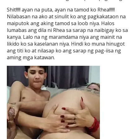
Shit!!!!! ayan na puta, ayan na tamod ko Rhea!!!!!!
Nilabasan na ako at sinulit ko ang pagkakataon na
maiputok ang aking tamod sa loob niya. Halos
lumabas ang dila ni Rhea sa sarap na naibigay ko sa
kanya. Lalo na ng maramdama niya ang mainit na
likido ko sa kaselanan niya. Hindi ko muna hinugot
ang titi ko at nilasap ko ang sarap ng pag-iisa ng
aming mga katawan.