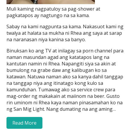
Muli kaming nagpatuloy sa pag-shower at
pagkatapos ay nagtungo na sa kama.
Sabay na kami nagpunta sa kama. Nakasuot kami ng
twalya at halata sa mukha ni Rhea ang saya at sarap
na naranasan niya kanina sa banyo.
Binuksan ko ang TV at inilagay sa porn channel para
naman masundan agad ang katatapos lang na
kantutan namin ni Rhea. Napangiti siya sa akin at
bumulong na grabe daw ang kalibugan ko sa
katawan. Natuwa naman ako sa kanya dahil tanggap
na tanggap niya ang itinatago kong kulo sa
kamunduhan. Tumawag ako sa service crew para
mag-order ng makakain at maiinom na beer. Gusto
rin uminom ni Rhea kaya naman pinasamahan ko na
ng San Mig Light. Nang dumating na ang aming…
Read More