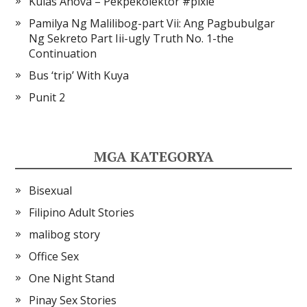
Kulas Anova – Pekpekolektor #pixie
Pamilya Ng Malilibog-part Vii: Ang Pagbubulgar
Ng Sekreto Part Iii-ugly Truth No. 1-the
Continuation
Bus ‘trip’ With Kuya
Punit 2
MGA KATEGORYA
Bisexual
Filipino Adult Stories
malibog story
Office Sex
One Night Stand
Pinay Sex Stories