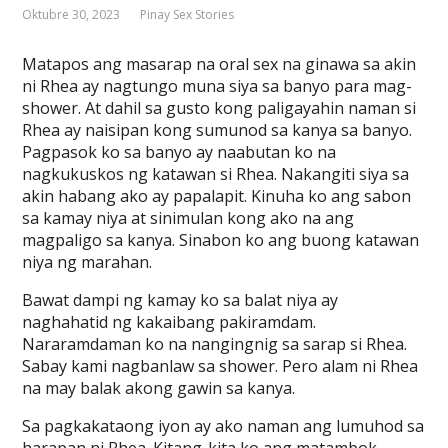
Oktubre 30, 2023
Pinay Sex Stories
Matapos ang masarap na oral sex na ginawa sa akin
ni Rhea ay nagtungo muna siya sa banyo para mag-
shower. At dahil sa gusto kong paligayahin naman si
Rhea ay naisipan kong sumunod sa kanya sa banyo.
Pagpasok ko sa banyo ay naabutan ko na
nagkukuskos ng katawan si Rhea. Nakangiti siya sa
akin habang ako ay papalapit. Kinuha ko ang sabon
sa kamay niya at sinimulan kong ako na ang
magpaligo sa kanya. Sinabon ko ang buong katawan
niya ng marahan.
Bawat dampi ng kamay ko sa balat niya ay
naghahatid ng kakaibang pakiramdam.
Nararamdaman ko na nangingnig sa sarap si Rhea.
Sabay kami nagbanlaw sa shower. Pero alam ni Rhea
na may balak akong gawin sa kanya.
Sa pagkakataong iyon ay ako naman ang lumuhod sa