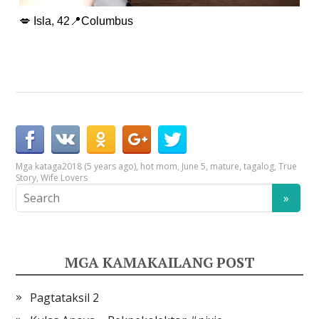
💋 Isla, 42📍Columbus
Mga kataga
2018 (5 years ago)
,
hot mom
,
June 5
,
mature
,
tagalog
,
True
Story
,
Wife Lovers
MGA KAMAKAILANG POST
Pagtataksil 2