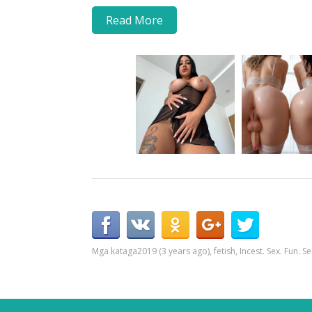
Read More
Mga kataga
2019 (3 years ago)
,
fetish
,
Incest. Sex. Fun. S