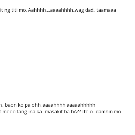
it ng titi mo. Aahhhh….aaaahhhh..wag dad.. taamaaa
an.. baon ko pa ohh..aaaahhhh aaaaahhhhh
t mooo.tang ina ka.. masakit ba hA?? Ito o.. damhin mo