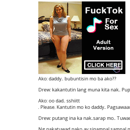
Ako: daddy.. bubuntisin mo ba ako??
Drew: kakantutin lang muna kita nak.. Pu
Ako: oo dad.. sshiitt
. Please. Kantutin mo ko daddy.. Pagsawa
Drew: putang ina ka nak..sarap mo.. Tuwad
Ng nakatuwad nako ay sinampal sampal ni