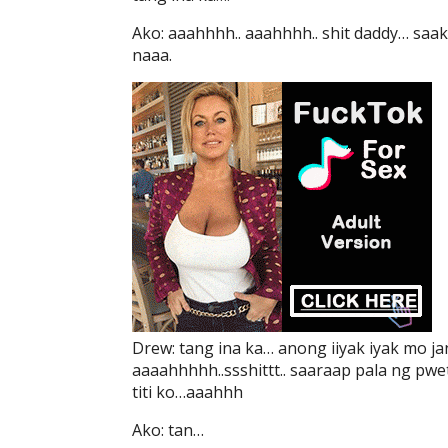
Ako: aaahhhh.. aaahhhh.. shit daddy… saak
naaa.
Drew: tang ina ka… anong iiyak iyak mo j
aaaahhhhh..ssshittt.. saaraap pala ng pwe
titi ko…aaahhh
Ako: tan…