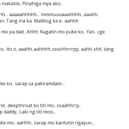
makatiis, Pinahiga niya ako..
hhhh… aaaaahhhhh… mmmuuuaaahhhh.. aaahh..
n. Tang ina ka. Malibog ka e.. aahhh
n mo pa dad.. Ahhh. Kagatin mo puke ko.. Yan.. cge
o.. ito o, aaahh..aahhhh..sssshhrrrpp. aahh..shit. tang
uke ko.. sarap sa pakiramdam…
it.. deepthroat ko titi mo.. ssaahhrrp..
addy.. Laki ng titi moo…
puke mo.. aaHhh.. sarap mo kantutin ngayun…