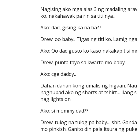
Nagising ako mga alas 3 ng madaling araw
ko, nakahawak pa rin sa titi nya..
Ako: dad, gising ka na ba??
Drew: oo baby.. Tigas ng titi ko. Lamig n
Ako: Oo dad.gusto ko kaso nakakapit si m
Drew: punta tayo sa kwarto mo baby..
Ako: cge daddy..
Dahan dahan kong umalis ng higaan. Naun
naghubad ako ng shorts at tshirt… Ilang s
nag lights on.
Ako: si mommy dad??
Drew: tulog na tulog pa baby… shit. Ganda
mo pinkish. Ganito din pala itsura ng puke