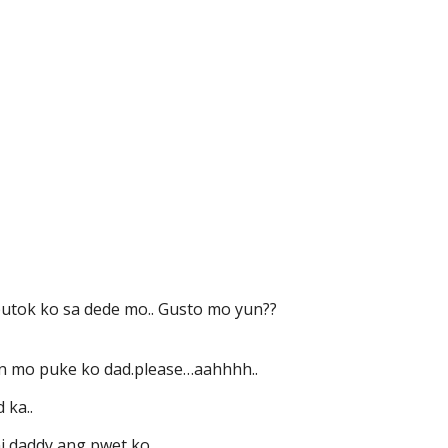
putok ko sa dede mo.. Gusto mo yun??
an mo puke ko dad.please…aahhhh..
 ka..
 daddy ang pwet ko.