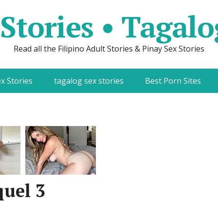
Stories • Tagalo
Read all the Filipino Adult Stories & Pinay Sex Stories
x Stories
tagalog sex stories
Best Porn Sites
quel 3