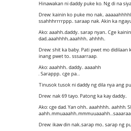
Hinawakan ni daddy puke ko. Ng di na siya 
Drew: kainin ko puke mo nak.. aaaaahh
ssahhhrrrrppp.. saraap nak. Akin ka ngayu
Ako: aaahh..daddy.. sarap nyan.. Cge kaini
dad..aaahhhh..aaahhh.. ahhhh..
Drew: shit ka baby. Pati pwet mo didilaan k
inang pwet to.. sssaarraap.
Ako: aaahhh.. daddy.. aaaahh
. Sarappp.. cge pa…
Tinusok tusok ni daddy ng dila nya ang p
Drew: nak 69 tayo. Patong ka kay daddy..
Ako: cge dad. Yan ohh.. aaahhhh.. aahhh. Sh
aahh..mmuaaahh..mmmuuaaahh…saaaraap d
Drew: ikaw din nak..sarap mo.. sarap ng 