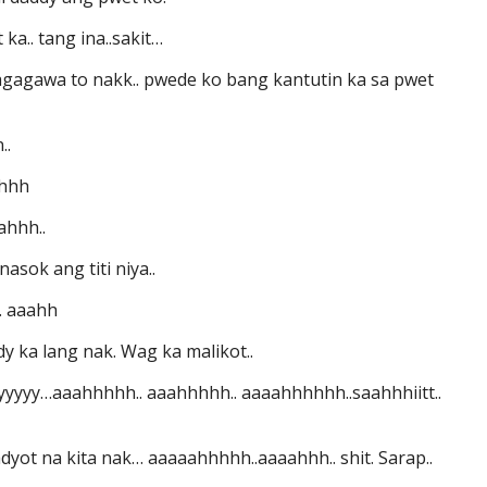
ka.. tang ina..sakit…
i nagagawa to nakk.. pwede ko bang kantutin ka sa pwet
..
hhhh
ahhh..
asok ang titi niya..
.. aaahh
dy ka lang nak. Wag ka malikot..
ayyyyy…aaahhhhh.. aaahhhhh.. aaaahhhhhh..saahhhiitt..
kadyot na kita nak… aaaaahhhhh..aaaahhh.. shit. Sarap..