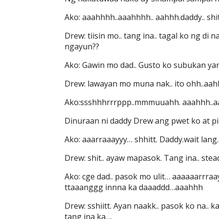
Ako: aaahhhh..aaahhhh.. aahhh.daddy.. shit 
Drew: tiisin mo.. tang ina.. tagal ko ng d
ngayun??
Ako: Gawin mo dad.. Gusto ko subukan yan
Drew: lawayan mo muna nak.. ito ohh..aa
Ako:ssshhhrrrppp..mmmuuahh. aaahhh..a
Dinuraan ni daddy Drew ang pwet ko at pin
Ako: aaarraaayyy… shhitt. Daddy.wait lang
Drew: shit.. ayaw mapasok. Tang ina.. stea
Ako: cge dad.. pasok mo ulit… aaaaaarrra
ttaaanggg innna ka daaaddd…aaahhh
Drew: sshiitt. Ayan naakk.. pasok ko na.. 
tang ina ka….