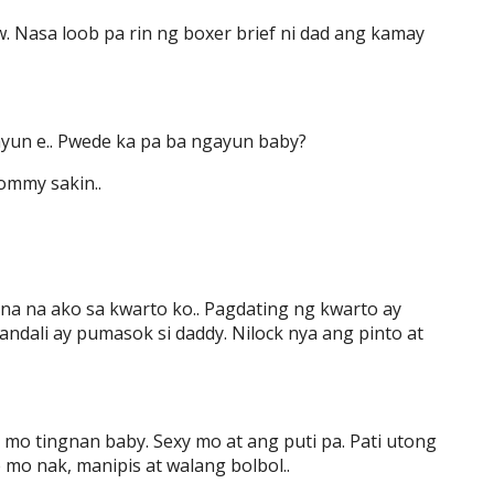
. Nasa loob pa rin ng boxer brief ni dad ang kamay
gayun e.. Pwede ka pa ba ngayun baby?
ommy sakin..
a na ako sa kwarto ko.. Pagdating ng kwarto ay
andali ay pumasok si daddy. Nilock nya ang pinto at
 mo tingnan baby. Sexy mo at ang puti pa. Pati utong
 mo nak, manipis at walang bolbol..