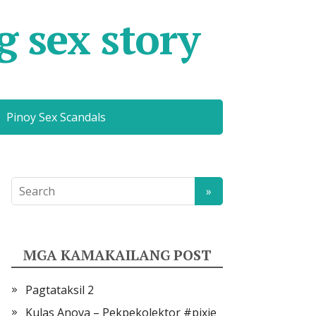
g sex story
Pinoy Sex Scandals
MGA KAMAKAILANG POST
Pagtataksil 2
Kulas Anova – Pekpekolektor #pixie