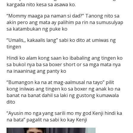
kargada nito kesa sa asawa ko.
“Mommy maaga pa naman si dad?” Tanong nito sa
akin pero ang mata ay palihim pa rin na sumusulyap
sa katambukan ng puke ko
“Umalis,, kakaalis lang” sabi ko dito at umiwas ng
tingen
Hindi ko alam kong saan ko ibabaling ang tingen ko
sa bukol nya ba sa boxer short or sa mga mata nya
na inaaninag ang panty ko
“Bumangon ka na at mag-aalmusal na tayo” pilit
kong iniiwas ang tingen ko sa boxer ng anak ko na
banat na banat dahil sa laki ng gustong kumawala
dito
“Ayusin mo nga yang sarili mo my god Kenji hindi ka
na bata” pagalit na sabi ko kay Kenji