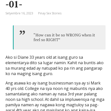
-01-
Setyembre 16, 2023
Pinay Sex Stories
“How can it be so WRONG when it
feel so RIGHT”
Ako si Diane 33 years old at isang guro sa
elementarya dito sa lugar namin. Kahit na buntis ako
sa murang edad ay natupad ko pa rin ang pangarap
ko na maging isang guro.
Ang asawa ko ay isang businessman sya ay si Mark
40 yrs old. College na sya noon ng mabuntis nya ako
samantalang ako naman ay nasa 3rd year palang
noon sa high school. At dahil sa impluwensya ng mga
pamilya namen ay nagawa kong magtuloy sa pag-
aaral 4th year ako ng maisilang ko ang kaisa-isa