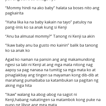
“Mommy hindi na ako baby” halata sa boses nito ang
pagkairita
“Haha lika ka na baby kakain na tayo” patuloy na
pang-iinis ko sa anak kung si Kenji
“Anu ba almusal mommy?” Tanong ni Kenji sa akin
“Ikaw baby anu ba gusto mo kainin” balik ba tanong
ko sa anak ko
Agad ko naman na pansin ang ang makamundong
ngesi sa labi ni Kenji at ang mga mata nitong nag
aapoy sa pag nanasa na tumitig sa mga mata ko at
pinaglakbay ang tingen sa mayaman kong dib-dib at
marahang pumaibaba sa katambukan sa pagitan ng
aking mga hita
“Ikaw” walang ka abog-abog na sagot ni
Kenji,habang nakatingen sa matambok kong puke na
puno ng libog ang mga mata