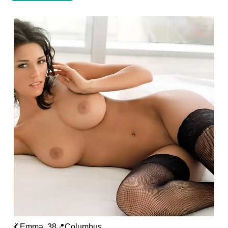
💃 Emma, 38📍Columbus