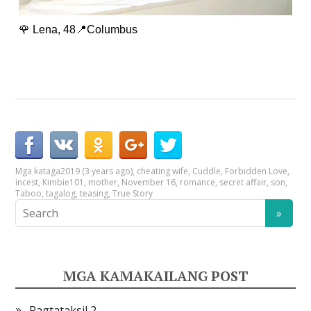
🌹 Lena, 48📍Columbus
Mga kataga
2019 (3 years ago)
,
cheating wife
,
Cuddle
,
Forbidden Love
,
incest
,
Kimbie101
,
mother
,
November 16
,
romance
,
secret affair
,
son
,
Taboo
,
tagalog
,
teasing
,
True Story
MGA KAMAKAILANG POST
Pagtataksil 2