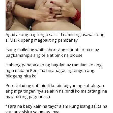
Agad akong nagtungo sa silid namin ng asawa kong
si Mark upang magpalit ng pambahay
Isang maiksing white short ang sinuot ko na may
pagkamanipis ang tela at pink na blouse
Habang pababa ako ng hagdan ay ramdam ko ang
mga mata ni Kenji na hinahagod ng tingen ang
bilogang hita ko
Pero tulad ng dati hindi ko binibigyan ng kahulugan
ang mga tingen nya sa akin na hindi ko maitatangi na
may halong pagnanasa
“Tara na baby kain na tayo” alam kung isang salita na
yun ang sisira sa umaga nya