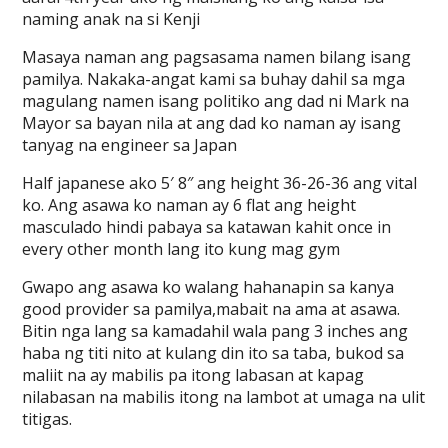
naming anak na si Kenji
Masaya naman ang pagsasama namen bilang isang
pamilya. Nakaka-angat kami sa buhay dahil sa mga
magulang namen isang politiko ang dad ni Mark na
Mayor sa bayan nila at ang dad ko naman ay isang
tanyag na engineer sa Japan
Half japanese ako 5′ 8″ ang height 36-26-36 ang vital
ko. Ang asawa ko naman ay 6 flat ang height
masculado hindi pabaya sa katawan kahit once in
every other month lang ito kung mag gym
Gwapo ang asawa ko walang hahanapin sa kanya
good provider sa pamilya,mabait na ama at asawa.
Bitin nga lang sa kamadahil wala pang 3 inches ang
haba ng titi nito at kulang din ito sa taba, bukod sa
maliit na ay mabilis pa itong labasan at kapag
nilabasan na mabilis itong na lambot at umaga na ulit
titigas.