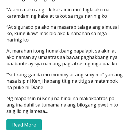
“A-ano a-ako ang… k-kakainin mo” bigla ako na
karamdam ng kaba at takot sa mga narinig ko
“At sigurado pa ako na masarap talaga ang almusal
ko, kung ikaw” maslalo ako kinabahan sa mga
narinig ko
At marahan itong humakbang papalapit sa akin at
ako naman ay umaatras sa bawat paghakbang nya
paabante ay sya namang pag-atras ng mga paa ko
“Sobrang ganda mo mommy at ang sexy mo” yan ang
nasa isip ni Kenji habang titig na titig sa matambok
na puke ni Diane
Ng mapansin ni Kenji na hindi na makakaatras pa
ang ina dahil sa tumama na ang bilogang pwet nito
sa gilid ng lamesa…
Read More