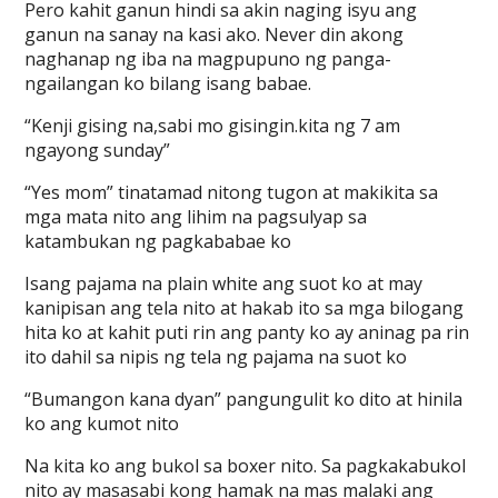
Pero kahit ganun hindi sa akin naging isyu ang
ganun na sanay na kasi ako. Never din akong
naghanap ng iba na magpupuno ng panga-
ngailangan ko bilang isang babae.
“Kenji gising na,sabi mo gisingin.kita ng 7 am
ngayong sunday”
“Yes mom” tinatamad nitong tugon at makikita sa
mga mata nito ang lihim na pagsulyap sa
katambukan ng pagkababae ko
Isang pajama na plain white ang suot ko at may
kanipisan ang tela nito at hakab ito sa mga bilogang
hita ko at kahit puti rin ang panty ko ay aninag pa rin
ito dahil sa nipis ng tela ng pajama na suot ko
“Bumangon kana dyan” pangungulit ko dito at hinila
ko ang kumot nito
Na kita ko ang bukol sa boxer nito. Sa pagkakabukol
nito ay masasabi kong hamak na mas malaki ang