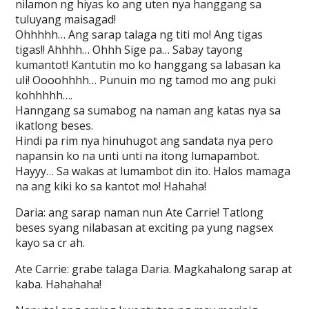
nilamon ng hiyas ko ang uten nya hanggang sa
tuluyang maisagad!
Ohhhhh… Ang sarap talaga ng titi mo! Ang tigas
tigas!! Ahhhh… Ohhh Sige pa… Sabay tayong
kumantot! Kantutin mo ko hanggang sa labasan ka
uli! Oooohhhh… Punuin mo ng tamod mo ang puki
kohhhhh….
Hanngang sa sumabog na naman ang katas nya sa
ikatlong beses.
Hindi pa rim nya hinuhugot ang sandata nya pero
napansin ko na unti unti na itong lumapambot.
Hayyy… Sa wakas at lumambot din ito. Halos mamaga
na ang kiki ko sa kantot mo! Hahaha!
Daria: ang sarap naman nun Ate Carrie! Tatlong
beses syang nilabasan at exciting pa yung nagsex
kayo sa cr ah.
Ate Carrie: grabe talaga Daria. Magkahalong sarap at
kaba. Hahahaha!