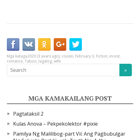
Mga kataga
2020 (3 years ago)
,
cousin
,
February 3
,
Fiction
,
incest
,
romance
,
Taboo
,
tagalog
,
wife
MGA KAMAKAILANG POST
Pagtataksil 2
Kulas Anova – Pekpekolektor #pixie
Pamilya Ng Malilibog-part Vii: Ang Pagbubulgar