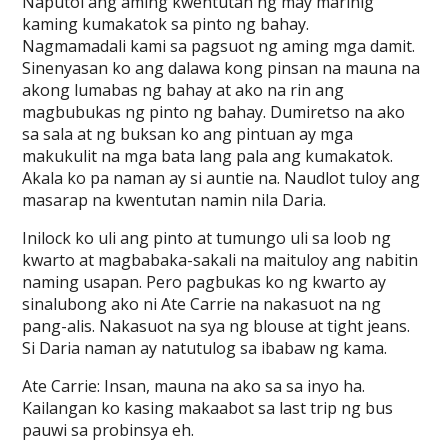
Naputol ang aming kwentutan ng may marinig
kaming kumakatok sa pinto ng bahay.
Nagmamadali kami sa pagsuot ng aming mga damit.
Sinenyasan ko ang dalawa kong pinsan na mauna na
akong lumabas ng bahay at ako na rin ang
magbubukas ng pinto ng bahay. Dumiretso na ako
sa sala at ng buksan ko ang pintuan ay mga
makukulit na mga bata lang pala ang kumakatok.
Akala ko pa naman ay si auntie na. Naudlot tuloy ang
masarap na kwentutan namin nila Daria.
Inilock ko uli ang pinto at tumungo uli sa loob ng
kwarto at magbabaka-sakali na maituloy ang nabitin
naming usapan. Pero pagbukas ko ng kwarto ay
sinalubong ako ni Ate Carrie na nakasuot na ng
pang-alis. Nakasuot na sya ng blouse at tight jeans.
Si Daria naman ay natutulog sa ibabaw ng kama.
Ate Carrie: Insan, mauna na ako sa sa inyo ha.
Kailangan ko kasing makaabot sa last trip ng bus
pauwi sa probinsya eh.