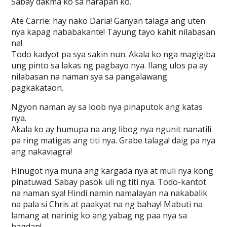
Sabay dakma ko sa harapan ko.
Ate Carrie: hay nako Daria! Ganyan talaga ang uten
nya kapag nababakante! Tayung tayo kahit nilabasan
na!
Todo kadyot pa sya sakin nun. Akala ko nga magigiba
ung pinto sa lakas ng pagbayo nya. Ilang ulos pa ay
nilabasan na naman sya sa pangalawang
pagkakataon.
Ngyon naman ay sa loob nya pinaputok ang katas
nya.
Akala ko ay humupa na ang libog nya ngunit nanatili
pa ring matigas ang titi nya. Grabe talaga! daig pa nya
ang nakaviagra!
Hinugot nya muna ang kargada nya at muli nya kong
pinatuwad. Sabay pasok uli ng titi nya. Todo-kantot
na naman sya! Hindi namin namalayan na nakabalik
na pala si Chris at paakyat na ng bahay! Mabuti na
lamang at narinig ko ang yabag ng paa nya sa
hagdan!