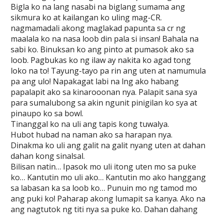
Bigla ko na lang nasabi na biglang sumama ang
sikmura ko at kailangan ko uling mag-CR.
nagmamadali akong maglakad papunta sa cr ng
maalala ko na nasa loob din pala si insan! Bahala na
sabi ko. Binuksan ko ang pinto at pumasok ako sa
loob. Pagbukas ko ng ilaw ay nakita ko agad tong
loko na to! Tayung-tayo pa rin ang uten at namumula
pa ang ulo! Napakagat labi na lng ako habang
papalapit ako sa kinarooonan nya. Palapit sana sya
para sumalubong sa akin ngunit pinigilan ko sya at
pinaupo ko sa bowl.
Tinanggal ko na uli ang tapis kong tuwalya.
Hubot hubad na naman ako sa harapan nya.
Dinakma ko uli ang galit na galit nyang uten at dahan
dahan kong sinalsal.
Bilisan natin… Ipasok mo uli itong uten mo sa puke
ko… Kantutin mo uli ako… Kantutin mo ako hanggang
sa labasan ka sa loob ko… Punuin mo ng tamod mo
ang puki ko! Paharap akong lumapit sa kanya. Ako na
ang nagtutok ng titi nya sa puke ko. Dahan dahang