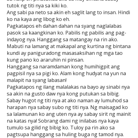
tutok ng titi nya sa kiki ko.
Ang sabi pa neto sa akin eh saglit lang to insan. Hindi
ko na kaya ang libog ko eh.
Pagkatapos eh dahan dahan na syang naglalabas
pasok sa kaangkinan ko. Pabilis ng pabilis ang pag-
indayog nya. Hanggang sa matangay na rin ako.
Mabuti na lamang at makapal ang kurtina ng bintana
kundi ay paniguradong masasaksihan ng mga tao
kung pano ko araruhin ni pinsan.
Hanggang sa naramdaman kong humihigpit ang
pagpisil nya sa pigi ko. Alam kong hudyat na yun na
malapit na syang labasan!
Pagkatapos ng ilang malalakas na bayo ay sinabi nya
sa akin na gusto daw nya kong putukan sa bibig.
Sabay hugot ng titi nya at ako naman ay lumuhod sa
harapan nya sabay subo ng titi nya. Ng maisagad ko
sa lalamunan ko ang uten nya ay sabay sirit ng mainit
na katas nya! Sobrang dami ng inilabas nya kaya
tumulo sa gilid ng bibig ko. Tuloy pa rin ako sa
pagtsupa hanggang sa huling buga ng tamod nya.