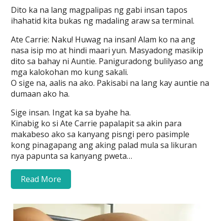
Dito ka na lang magpalipas ng gabi insan tapos
ihahatid kita bukas ng madaling araw sa terminal.
Ate Carrie: Naku! Huwag na insan! Alam ko na ang
nasa isip mo at hindi maari yun. Masyadong masikip
dito sa bahay ni Auntie. Paniguradong bulilyaso ang
mga kalokohan mo kung sakali.
O sige na, aalis na ako. Pakisabi na lang kay auntie na
dumaan ako ha.
Sige insan. Ingat ka sa byahe ha.
Kinabig ko si Ate Carrie papalapit sa akin para
makabeso ako sa kanyang pisngi pero pasimple
kong pinagapang ang aking palad mula sa likuran
nya papunta sa kanyang pweta…
Read More