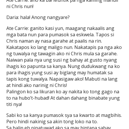
Ate Carrie: ano ka ba! Muntik pa nga kaming mahuli
ni Chris nun!
Daria: hala! Anong nangyare?
Ate Carrie: ganito kasi yun, maagang nakaalis ang
mga bata nun para pumasok sa eskwela. Tapos si
Chris naman ay nasa garahe at paalis na rin.
Kakatapos ko lang maligo nun. Nakatapis pa nga ako
ng tuwalya ng tawagin ako ni Chris mula sa garahe.
Naiwan pala nya ung susi ng bahay at gusto nyang
ihagis ko papunta sa kanya. Nung dudukwang na ko
para ihagis yung susi ay biglang may humatak sa
tapis kong tuwalya. Napasigaw ako! Mabuti na lang
at hindi ako narinig ni Chris!
Palingon ko sa likuran ko ay nakita ko tong gago na
to na hubo’t-hubad! At dahan dahang binabate yung
titi nya!
Sabi ko sa kanya pumasok sya sa kwarto at magbihis.
Pero hindi nakinig sa akin tong loko na to.
Sa halip eh pinatuwad ako sa may bintana sabay