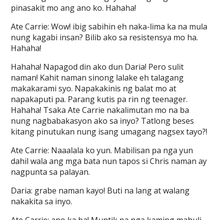
pinasakit mo ang ano ko. Hahaha!
Ate Carrie: Wow! ibig sabihin eh naka-lima ka na mula
nung kagabi insan? Bilib ako sa resistensya mo ha.
Hahaha!
Hahaha! Napagod din ako dun Daria! Pero sulit
naman! Kahit naman sinong lalake eh talagang
makakarami syo. Napakakinis ng balat mo at
napakaputi pa. Parang kutis pa rin ng teenager.
Hahaha! Tsaka Ate Carrie nakalimutan mo na ba
nung nagbabakasyon ako sa inyo? Tatlong beses
kitang pinutukan nung isang umagang nagsex tayo?!
Ate Carrie: Naaalala ko yun. Mabilisan pa nga yun
dahil wala ang mga bata nun tapos si Chris naman ay
nagpunta sa palayan.
Daria: grabe naman kayo! Buti na lang at walang
nakakita sa inyo.