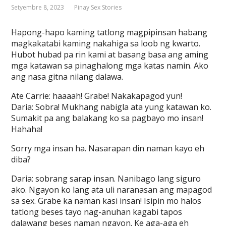
Setyembre 8, 2023
Pinay Sex Stories
Hapong-hapo kaming tatlong magpipinsan habang
magkakatabi kaming nakahiga sa loob ng kwarto.
Hubot hubad pa rin kami at basang basa ang aming
mga katawan sa pinaghalong mga katas namin. Ako
ang nasa gitna nilang dalawa.
Ate Carrie: haaaah! Grabe! Nakakapagod yun!
Daria: Sobra! Mukhang nabigla ata yung katawan ko.
Sumakit pa ang balakang ko sa pagbayo mo insan!
Hahaha!
Sorry mga insan ha. Nasarapan din naman kayo eh
diba?
Daria: sobrang sarap insan. Nanibago lang siguro
ako. Ngayon ko lang ata uli naranasan ang mapagod
sa sex. Grabe ka naman kasi insan! Isipin mo halos
tatlong beses tayo nag-anuhan kagabi tapos
dalawang beses naman ngayon. Ke aga-aga eh