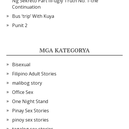
Ng Sekreto Part Iii-ugly Truth No. 1-the
Continuation
Bus ‘trip’ With Kuya
Punit 2
MGA KATEGORYA
Bisexual
Filipino Adult Stories
malibog story
Office Sex
One Night Stand
Pinay Sex Stories
pinoy sex stories