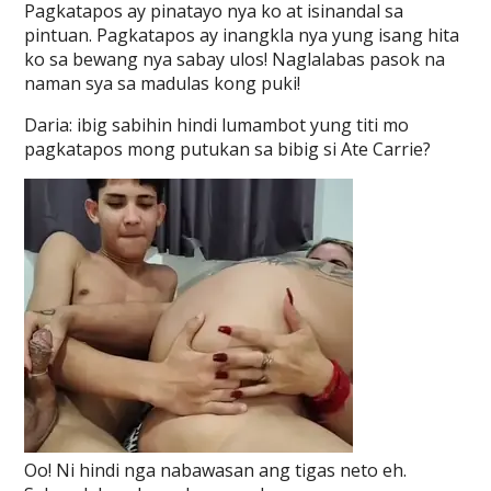
Pagkatapos ay pinatayo nya ko at isinandal sa
pintuan. Pagkatapos ay inangkla nya yung isang hita
ko sa bewang nya sabay ulos! Naglalabas pasok na
naman sya sa madulas kong puki!
Daria: ibig sabihin hindi lumambot yung titi mo
pagkatapos mong putukan sa bibig si Ate Carrie?
Oo! Ni hindi nga nabawasan ang tigas neto eh.