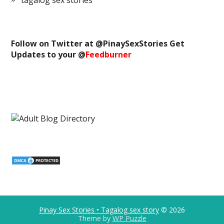
tagalog sex stories
Follow on Twitter at @
PinaySexStories
Get
Updates to your @
Feedburner
Pinay Sex Stories • Tagalog sex story
© 2026
Theme by
WP Puzzle