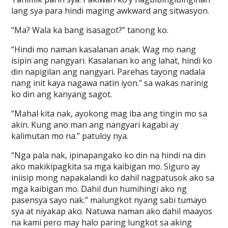
lang sya para hindi maging awkward ang sitwasyon.
“Ma? Wala ka bang isasagot?” tanong ko.
“Hindi mo naman kasalanan anak. Wag mo nang
isipin ang nangyari. Kasalanan ko ang lahat, hindi ko
din napigilan ang nangyari. Parehas tayong nadala
nang init kaya nagawa natin iyon.” sa wakas narinig
ko din ang kanyang sagot.
“Mahal kita nak, ayokong mag iba ang tingin mo sa
akin. Kung ano man ang nangyari kagabi ay
kalimutan mo na.” patuloy nya.
“Nga pala nak, ipinapangako ko din na hindi na din
ako makikipagkita sa mga kaibigan mo. Siguro ay
iniisip mong napakalandi ko dahil nagpatusok ako sa
mga kaibigan mo. Dahil dun humihingi ako ng
pasensya sayo nak.” malungkot nyang sabi tumayo
sya at niyakap ako. Natuwa naman ako dahil maayos
na kami pero may halo paring lungkot sa aking