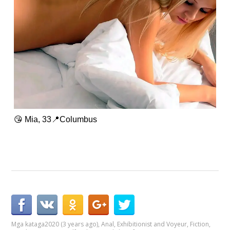
😘 Mia, 33📍Columbus
Mga kataga
2020 (3 years ago)
,
Anal
,
Exhibitionist and Voyeur
,
Fiction
,