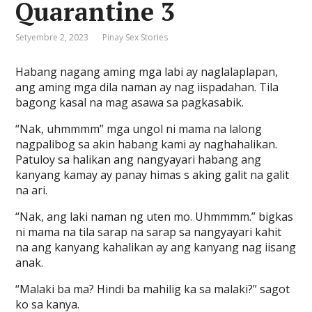
Quarantine 3
Setyembre 2, 2023
Pinay Sex Stories
Habang nagang aming mga labi ay naglalaplapan,
ang aming mga dila naman ay nag iispadahan. Tila
bagong kasal na mag asawa sa pagkasabik.
“Nak, uhmmmm” mga ungol ni mama na lalong
nagpalibog sa akin habang kami ay naghahalikan.
Patuloy sa halikan ang nangyayari habang ang
kanyang kamay ay panay himas s aking galit na galit
na ari.
“Nak, ang laki naman ng uten mo. Uhmmmm.” bigkas
ni mama na tila sarap na sarap sa nangyayari kahit
na ang kanyang kahalikan ay ang kanyang nag iisang
anak.
“Malaki ba ma? Hindi ba mahilig ka sa malaki?” sagot
ko sa kanya.