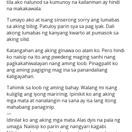
tila ako nalunod sa kumunoy na kailanman ay hindi
na makakawala.
Tumayo ako at isang sinserong sorry ang lumabas
sa aking bibig. Patuloy parin sya sa pag iyak. Dali
akong lumabas ng kanyang kwarto at pumasok sa
aking silid.
Katangahan ang aking ginawa oo alam ko. Pero hindi
ko naisip na ito ang pwedeng maging sanhi nang
pagkakahiwalayan nang aming loob. Pinagpalit ko
ang aming pagiging mag ina sa panandaliang
kaligayahan.
Tahimik sa loob ng aming bahay. Walang mi isang
kuliglig ang iyong maririnig. Ipinikit ko ang aking
mga mata at nanalangin na sana ay isa lang itong
mahabang panaginip.
—
Idinilat ko ang aking mga mata. Alas dyis na pala ng
umaga. Naiisip ko parin ang nangyari kagabi.