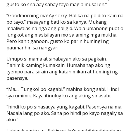
gusto ko sna aay sabay tayo mag almusal eh.”
“Goodmorning ma! Ay sorry. Halika na po dito kain na
po tayo.” masayang bati ko sa kanya. Mukang
maaliwalas na nga ang paligid. Wala umanong puot o
lungkot ang masisilayan mo sa aming mga mukha.
Pero kahit ganoon, gusto ko parin humingi ng
paumanhin sa nangyari.
Umupo si mama at sinabayan ako sa pagkain.
Tahimik kaming kumakain. Humahanap ako ng
tyempo para sirain ang katahimikan at humingi ng
pasensya.
“Ma…. Tungkol po kagabi.” mahina kong sabi. Hindi
sya umimik. Kaya itinuloy ko ang aking sinasabi.
“hindi ko po sinasadya yung kagabi. Pasensya na ma.
Nadala lang po ako. Sana po hindi po kayo nagaliy sa
akin.”
Tahimik parin sya. Pakiwari ko’y nagbibingibingihan