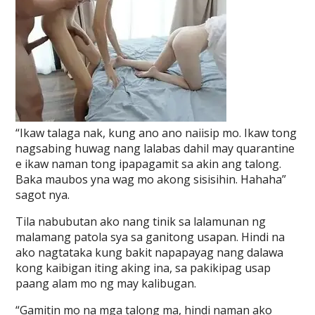
“Ikaw talaga nak, kung ano ano naiisip mo. Ikaw tong
nagsabing huwag nang lalabas dahil may quarantine
e ikaw naman tong ipapagamit sa akin ang talong.
Baka maubos yna wag mo akong sisisihin. Hahaha”
sagot nya.
Tila nabubutan ako nang tinik sa lalamunan ng
malamang patola sya sa ganitong usapan. Hindi na
ako nagtataka kung bakit napapayag nang dalawa
kong kaibigan iting aking ina, sa pakikipag usap
paang alam mo ng may kalibugan.
“Gamitin mo na mga talong ma, hindi naman ako