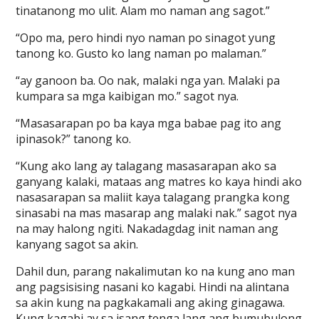
tinatanong mo ulit. Alam mo naman ang sagot.”
“Opo ma, pero hindi nyo naman po sinagot yung
tanong ko. Gusto ko lang naman po malaman.”
“ay ganoon ba. Oo nak, malaki nga yan. Malaki pa
kumpara sa mga kaibigan mo.” sagot nya.
“Masasarapan po ba kaya mga babae pag ito ang
ipinasok?” tanong ko.
“Kung ako lang ay talagang masasarapan ako sa
ganyang kalaki, mataas ang matres ko kaya hindi ako
nasasarapan sa maliit kaya talagang prangka kong
sinasabi na mas masarap ang malaki nak.” sagot nya
na may halong ngiti. Nakadagdag init naman ang
kanyang sagot sa akin.
Dahil dun, parang nakalimutan ko na kung ano man
ang pagsisising nasani ko kagabi. Hindi na alintana
sa akin kung na pagkakamali ang aking ginagawa.
Kung kagabi ay sa isang tenga lang ang bumubulong