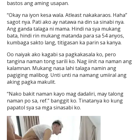
bastos ang aming usapan.
“Okay na iyon kesa wala. Atleast nakakaraos. Haha”
sagot nya. Pati ako ay natawa na din sa sinabi nya.
Ang ganda talaga ni mama. Hindi na sya mukang
bata, hindi rin mukang matanda para sa 54 anyos,
kumbaga sakto lang, titigasan ka parin sa kanya.
Oo naiyak ako kagabi sa pagkakasala ko, pero
tangina naman tong sarili ko. Nag iinit na naman ang
kalamnan. Mukang nasa lahi talaga namin ang
pagiging malibog. Unti unti na namang umiiral ang
aking pagka makulit.
“Nako bakit naman kayo mag dadaliri, may talong
naman po sa, ref.” banggit ko. Tinatanya ko kung
papatol sya sa mga sinasabi ko.