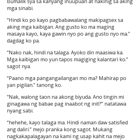
Bumalik sya sa kanyang inuupuan at nakinig sa aking
mga sinabi.
“Hindi ko po kayo pagbabawalang makipagsex sa
aking mga kaibigan. Ang gusto ko ma maging
masaya kayo, kaya gawin nyo po ang gusto nyo ma.”
dagdag ko pa.
“Nako nak, hindi na talaga. Ayoko din maasiwa ka.
Mga kaibigan mo yun tapos magiging kalantari ko.”
sagot nya.
“Paano mga pangangailangan mo ma? Mahirap po
yan pigilan.” tanong ko.
“Nak, walong taon na akong biyuda. Ano tingin mi
ginagawa ng babae pag inaabot ng init?” natatawa
nyang sabi.
“hehehe, kayo talaga ma. Hindi naman daw satisfied
ang daliri.” mejo pranka kong sagot. Mukang
nagkakapalagayan na kami ng usap kahit na mejo