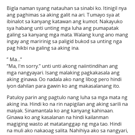
Bigla naman syang natauhan sa sinabi ko. Itinigil nya
ang paghimas sa aking galit na ari. Tumayo sya at
ibinalot sa kanyang katawan ang kumot. Nakayuko
sya habang unti unting mga luha ang pumapatak
galing sa kanyang mga mata. Walang kung ano mang
ingay ang maririnig sa paligid bukod sa unting nga
pag hikbi na galing sa aking ina.
” Ma…”
“Ma, I’m sorry.” unti unti akong naiintindihan ang
mga nangyayari. Isang malaking pagkakasala ang
aking ginawa. Oo nadala ako nang libog pero hindi
iyon dahilan para gawin ko ang makasalanang ito.
Patuloy parin ang pagtulo nang luha sa mga mata ng
aking ina. Hindi ko na rin napigilan ang aking sarili na
maiyak. Sinamantala ko ang kanyang kahinaan.
Ginawa ko ang kasalanan na hindi kailanman
magiging wasto at matatanggap ng mga tao. Hindi
na muli ako nakaoag salita. Nahihiya ako sa nangyari,