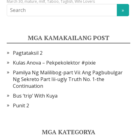
March 30
,
mature
,
milf
,
Taboo
,
Taglish
,
Wife Lovers
MGA KAMAKAILANG POST
Pagtataksil 2
Kulas Anova – Pekpekolektor #pixie
Pamilya Ng Malilibog-part Vii: Ang Pagbubulgar
Ng Sekreto Part Iii-ugly Truth No. 1-the
Continuation
Bus ‘trip’ With Kuya
Punit 2
MGA KATEGORYA