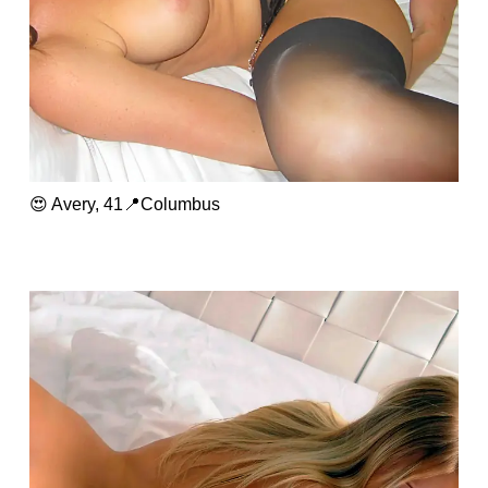
😍 Avery, 41📍Columbus