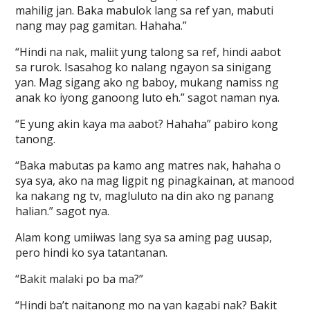
mahilig jan. Baka mabulok lang sa ref yan, mabuti
nang may pag gamitan. Hahaha.”
“Hindi na nak, maliit yung talong sa ref, hindi aabot
sa rurok. Isasahog ko nalang ngayon sa sinigang
yan. Mag sigang ako ng baboy, mukang namiss ng
anak ko iyong ganoong luto eh.” sagot naman nya.
“E yung akin kaya ma aabot? Hahaha” pabiro kong
tanong.
“Baka mabutas pa kamo ang matres nak, hahaha o
sya sya, ako na mag ligpit ng pinagkainan, at manood
ka nakang ng tv, magluluto na din ako ng panang
halian.” sagot nya.
Alam kong umiiwas lang sya sa aming pag uusap,
pero hindi ko sya tatantanan.
“Bakit malaki po ba ma?”
“Hindi ba’t naitanong mo na yan kagabi nak? Bakit