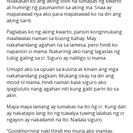
Nilakasan ko ang aking loob na lumabas ng kwarto
at humingi ng paumanhin sa aking ina. Snaa ay
mapatawad nya ako para mapatawad ko na din ang
aking sarili.
Paglabas ko ng aking kwarto, pansin kongnnukang
maaliwalas naman sa buong bahay. May
nakahandang agahan na sa lamesa, pero hindi ko
napansin si mama. Nakarinig ako nang lagaslas ng
tubig galing sa cr. Siguro ay naliligo si mama.
Umupo ako sa upuan sa kusina at kinain ang mga
nakahandang pagkain. Mukang okay na din ang
mood ni mama, hindi naman kase siguro ako
ipagluluto nang agahan niti kung galit parin ito sa
akin.
Maya maya lamang ay lumabas na ito ng cr. Kung dati
ay nakatapis lang ito ng tuwalya tuwing lalabas ng cr
ngayon ay nakadamit na ito. Nadala siguro.
“Goodmorning nak! Hindi mo muna ako inantay,