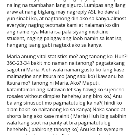
na lng na tsambahan lang siguro, Lumipas ang ilang
araw at nang biglang may nagreply ASL ko daw at
yun sinabi ko, at nagtanong din ako sa kanya..almost
everyday naging textmate kami at nalaman ko din
ang name nya Maria isa pala siyang medicine
student, naging palagay ang loob namin sa isat isa,
hangang isang gabi nagtext ako sa kanya.
Maria anung vital statistics mo? ang tanong ko. Huh?!
36C-23-34 bakit mo naman naitanong? pagtatakang
sagot ni Maria. A eh wala naman gusto ko lang kase
maimagine ang itsura mo (ang sabi ko) Ikaw anu ba
itsura mo? tanong ni Maria. Ako? Maputi,
katamtaman ang katawan let say hawig ko si jericho
rosales without dimples hehehe,( ang biro ko.) Anu
ba ang sinusuot mo pagmatutulog ka na?( hindi ko
alam bakit ko naitanong ko sa kanya) Naka sando at
shorts lang ako kase mainit ( Maria) Huh ibig sabihin
wala kang suot na panty at bra pagmatutulog
heheheh..( pabirong tanong ko) Anu ka ba syempre