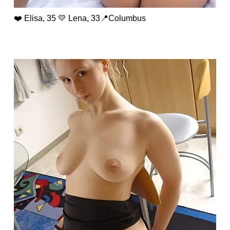
❤️ Elisa, 35 💛 Lena, 33📍Columbus