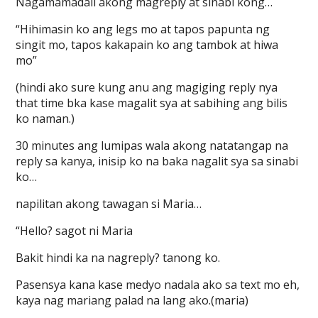
Nagamamadali akong magreply at sinabi kong…
“Hihimasin ko ang legs mo at tapos papunta ng
singit mo, tapos kakapain ko ang tambok at hiwa
mo”
(hindi ako sure kung anu ang magiging reply nya
that time bka kase magalit sya at sabihing ang bilis
ko naman.)
30 minutes ang lumipas wala akong natatangap na
reply sa kanya, inisip ko na baka nagalit sya sa sinabi
ko…
napilitan akong tawagan si Maria…
“Hello? sagot ni Maria
Bakit hindi ka na nagreply? tanong ko.
Pasensya kana kase medyo nadala ako sa text mo eh,
kaya nag mariang palad na lang ako.(maria)