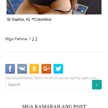
😘 Sophia, 41📍Columbus
Mga Pahina:
1
2
3
Mga kataga
blowjob
,
filipino sex stories
,
pussy
,
tagalog
,
tagalog sex
MGA KAMAKAILANG POST