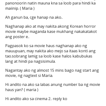
panonoorin natin mauna kna sa loob para hindi ka
maiinip. ( Maria )
Ah ganun ba, cge hanap na ako..
Naghanap ako at may nakita akong Korean horror
movie maybe maganda kase mukhang nakakatakot
ang poster e..
Pagpasok ko sa movie haus naghanap ako ng
mauupuan, may nakita ako mejo sa itaas konti ang
tao.sobrang lamig sa loob kase halos kabubukas
lang at hindi pa nagsisimula.
Nagantay ako ng almost 15 mins bago nag start ang
movie, ng nagtext si Maria.
Hi andito na ako sa labas anung number ba ng movie
haus yan? ( maria )
Hi andito ako sa cinema 2.. reply ko