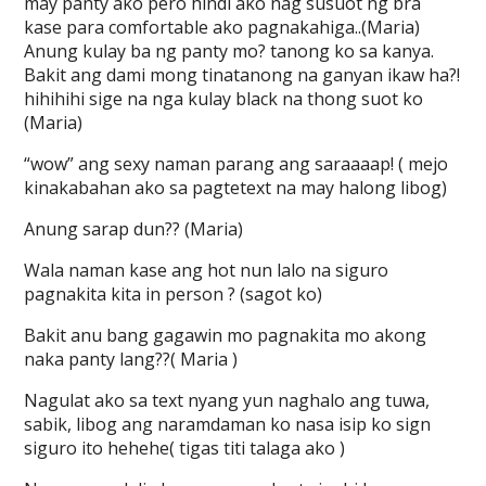
may panty ako pero hindi ako nag susuot ng bra
kase para comfortable ako pagnakahiga..(Maria)
Anung kulay ba ng panty mo? tanong ko sa kanya.
Bakit ang dami mong tinatanong na ganyan ikaw ha?!
hihihihi sige na nga kulay black na thong suot ko
(Maria)
“wow” ang sexy naman parang ang saraaaap! ( mejo
kinakabahan ako sa pagtetext na may halong libog)
Anung sarap dun?? (Maria)
Wala naman kase ang hot nun lalo na siguro
pagnakita kita in person ? (sagot ko)
Bakit anu bang gagawin mo pagnakita mo akong
naka panty lang??( Maria )
Nagulat ako sa text nyang yun naghalo ang tuwa,
sabik, libog ang naramdaman ko nasa isip ko sign
siguro ito hehehe( tigas titi talaga ako )