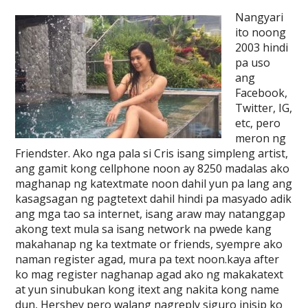
Nangyari
ito noong
2003 hindi
pa uso
ang
Facebook,
Twitter, IG,
etc, pero
meron ng
Friendster. Ako nga pala si Cris isang simpleng artist,
ang gamit kong cellphone noon ay 8250 madalas ako
maghanap ng katextmate noon dahil yun pa lang ang
kasagsagan ng pagtetext dahil hindi pa masyado adik
ang mga tao sa internet, isang araw may natanggap
akong text mula sa isang network na pwede kang
makahanap ng ka textmate or friends, syempre ako
naman register agad, mura pa text noon.kaya after
ko mag register naghanap agad ako ng makakatext
at yun sinubukan kong itext ang nakita kong name
dun, Hershey pero walang nagreply siguro inisip ko