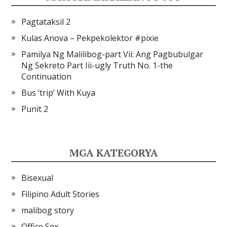
Pagtataksil 2
Kulas Anova – Pekpekolektor #pixie
Pamilya Ng Malilibog-part Vii: Ang Pagbubulgar
Ng Sekreto Part Iii-ugly Truth No. 1-the
Continuation
Bus ‘trip’ With Kuya
Punit 2
MGA KATEGORYA
Bisexual
Filipino Adult Stories
malibog story
Office Sex