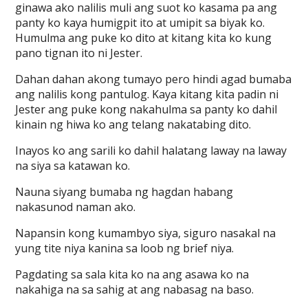
ginawa ako nalilis muli ang suot ko kasama pa ang
panty ko kaya humigpit ito at umipit sa biyak ko.
Humulma ang puke ko dito at kitang kita ko kung
pano tignan ito ni Jester.
Dahan dahan akong tumayo pero hindi agad bumaba
ang nalilis kong pantulog. Kaya kitang kita padin ni
Jester ang puke kong nakahulma sa panty ko dahil
kinain ng hiwa ko ang telang nakatabing dito.
Inayos ko ang sarili ko dahil halatang laway na laway
na siya sa katawan ko.
Nauna siyang bumaba ng hagdan habang
nakasunod naman ako.
Napansin kong kumambyo siya, siguro nasakal na
yung tite niya kanina sa loob ng brief niya.
Pagdating sa sala kita ko na ang asawa ko na
nakahiga na sa sahig at ang nabasag na baso.