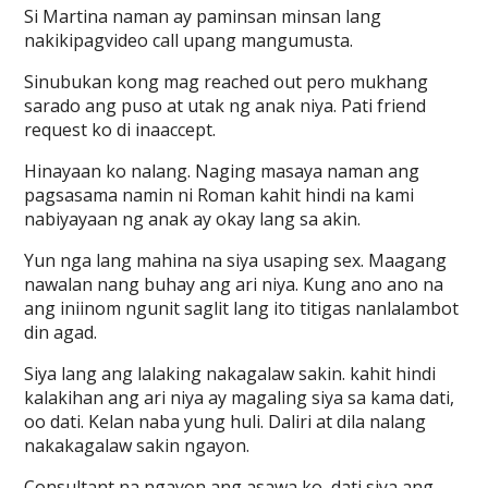
Si Martina naman ay paminsan minsan lang
nakikipagvideo call upang mangumusta.
Sinubukan kong mag reached out pero mukhang
sarado ang puso at utak ng anak niya. Pati friend
request ko di inaaccept.
Hinayaan ko nalang. Naging masaya naman ang
pagsasama namin ni Roman kahit hindi na kami
nabiyayaan ng anak ay okay lang sa akin.
Yun nga lang mahina na siya usaping sex. Maagang
nawalan nang buhay ang ari niya. Kung ano ano na
ang iniinom ngunit saglit lang ito titigas nanlalambot
din agad.
Siya lang ang lalaking nakagalaw sakin. kahit hindi
kalakihan ang ari niya ay magaling siya sa kama dati,
oo dati. Kelan naba yung huli. Daliri at dila nalang
nakakagalaw sakin ngayon.
Consultant na ngayon ang asawa ko, dati siya ang