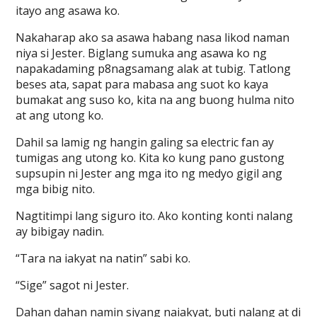
itayo ang asawa ko.
Nakaharap ako sa asawa habang nasa likod naman
niya si Jester. Biglang sumuka ang asawa ko ng
napakadaming p8nagsamang alak at tubig. Tatlong
beses ata, sapat para mabasa ang suot ko kaya
bumakat ang suso ko, kita na ang buong hulma nito
at ang utong ko.
Dahil sa lamig ng hangin galing sa electric fan ay
tumigas ang utong ko. Kita ko kung pano gustong
supsupin ni Jester ang mga ito ng medyo gigil ang
mga bibig nito.
Nagtitimpi lang siguro ito. Ako konting konti nalang
ay bibigay nadin.
“Tara na iakyat na natin” sabi ko.
“Sige” sagot ni Jester.
Dahan dahan namin siyang naiakyat, buti nalang at di