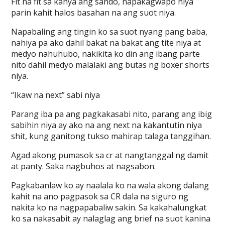
Fit na fit sa kanya ang sando, napakagwapo niya
parin kahit halos basahan na ang suot niya.
Napabaling ang tingin ko sa suot nyang pang baba,
nahiya pa ako dahil bakat na bakat ang tite niya at
medyo nahuhubo, nakikita ko din ang ibang parte
nito dahil medyo malalaki ang butas ng boxer shorts
niya.
“Ikaw na next” sabi niya
Parang iba pa ang pagkakasabi nito, parang ang ibig
sabihin niya ay ako na ang next na kakantutin niya
shit, kung ganitong tukso mahirap talaga tanggihan.
Agad akong pumasok sa cr at nangtanggal ng damit
at panty. Saka nagbuhos at nagsabon.
Pagkabanlaw ko ay naalala ko na wala akong dalang
kahit na ano pagpasok sa CR dala na siguro ng
nakita ko na nagpapabaliw sakin. Sa kakahalungkat
ko sa nakasabit ay nalaglag ang brief na suot kanina