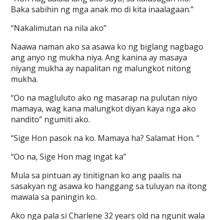
Baka sabihin ng mga anak mo di kita inaalagaan.”
“Nakalimutan na nila ako”
Naawa naman ako sa asawa ko ng biglang nagbago
ang anyo ng mukha niya. Ang kanina ay masaya
niyang mukha ay napalitan ng malungkot nitong
mukha.
“Oo na magluluto ako ng masarap na pulutan niyo
mamaya, wag kana malungkot diyan kaya nga ako
nandito” ngumiti ako.
“Sige Hon pasok na ko. Mamaya ha? Salamat Hon. “
“Oo na, Sige Hon mag ingat ka”
Mula sa pintuan ay tinitignan ko ang paalis na
sasakyan ng asawa ko hanggang sa tuluyan na itong
mawala sa paningin ko.
Ako nga pala si Charlene 32 years old na ngunit wala