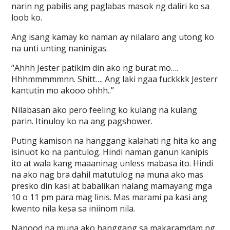
narin ng pabilis ang paglabas masok ng daliri ko sa
loob ko.
Ang isang kamay ko naman ay nilalaro ang utong ko
na unti unting naninigas.
“Ahhh Jester patikim din ako ng burat mo….
Hhhmmmmmnn. Shitt…. Ang laki ngaa fuckkkk Jesterr
kantutin mo akooo ohhh..”
Nilabasan ako pero feeling ko kulang na kulang
parin. Itinuloy ko na ang pagshower.
Puting kamison na hanggang kalahati ng hita ko ang
isinuot ko na pantulog. Hindi naman ganun kanipis
ito at wala kang maaaninag unless mabasa ito. Hindi
na ako nag bra dahil matutulog na muna ako mas
presko din kasi at babalikan nalang mamayang mga
10 o 11 pm para mag linis. Mas marami pa kasi ang
kwento nila kesa sa iniinom nila.
Nanood na muna ako hanggang sa makaramdam ng