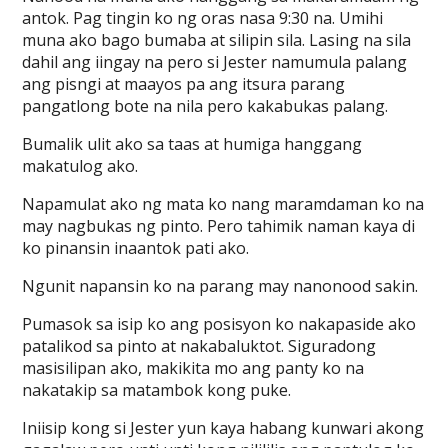
antok. Pag tingin ko ng oras nasa 9:30 na. Umihi
muna ako bago bumaba at silipin sila. Lasing na sila
dahil ang iingay na pero si Jester namumula palang
ang pisngi at maayos pa ang itsura parang
pangatlong bote na nila pero kakabukas palang.
Bumalik ulit ako sa taas at humiga hanggang
makatulog ako.
Napamulat ako ng mata ko nang maramdaman ko na
may nagbukas ng pinto. Pero tahimik naman kaya di
ko pinansin inaantok pati ako.
Ngunit napansin ko na parang may nanonood sakin.
Pumasok sa isip ko ang posisyon ko nakapaside ako
patalikod sa pinto at nakabaluktot. Siguradong
masisilipan ako, makikita mo ang panty ko na
nakatakip sa matambok kong puke.
Iniisip kong si Jester yun kaya habang kunwari akong