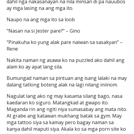
dahil nga nakasanayan na nila minsan di pa nauubos
ay mga lasing na ang mga ito.
Naupo na ang mga ito sa loob
“Nasan na si Jester pare?” – Gino
“Pinakuha ko yung alak pare naiwan sa sasakyan” –
Rene
Nakita naman ng asawa ko na puzzled ako dahil ang
alam ko ay apat lang sila.
Bumungad naman sa pintuan ang isang lalaki na may
dalang tatlong boteng alak na lagi nilang iniinom.
Nagulat lang ako ng may kasama silang bago, nasa
kaedaran ko siguro. Matangkad at gwapo ito.
Maganda rin ang ngiti niya sumasabay ang mata nito.
At grabe ang katawan mukhang batak sa gym. May
mga tattoo siya sa kamay pero bagay naman sa
kanya dahil maputi siya. Akala ko sa mga porn site ko