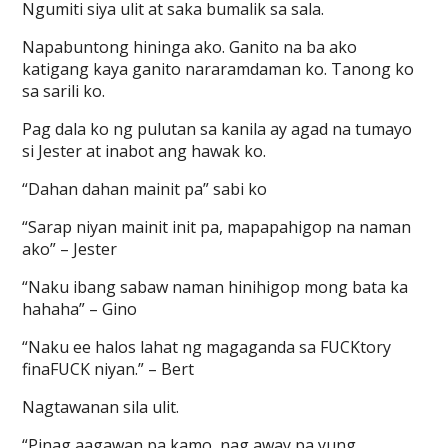
Ngumiti siya ulit at saka bumalik sa sala.
Napabuntong hininga ako. Ganito na ba ako
katigang kaya ganito nararamdaman ko. Tanong ko
sa sarili ko.
Pag dala ko ng pulutan sa kanila ay agad na tumayo
si Jester at inabot ang hawak ko.
“Dahan dahan mainit pa” sabi ko
“Sarap niyan mainit init pa, mapapahigop na naman
ako” – Jester
“Naku ibang sabaw naman hinihigop mong bata ka
hahaha” – Gino
“Naku ee halos lahat ng magaganda sa FUCKtory
finaFUCK niyan.” – Bert
Nagtawanan sila ulit.
“Pinag aagawan pa kamo, nag away pa yung