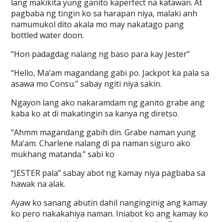
lang makikita yung ganito kaperfect na katawan. At
pagbaba ng tingin ko sa harapan niya, malaki anh
namumukol dito akala mo may nakatago pang
bottled water doon.
“Hon padagdag nalang ng baso para kay Jester”
“Hello, Ma’am magandang gabi po. Jackpot ka pala sa
asawa mo Consu.” sabay ngiti niya sakin.
Ngayon lang ako nakaramdam ng ganito grabe ang
kaba ko at di makatingin sa kanya ng diretso.
“Ahmm magandang gabih din. Grabe naman yung
Ma’am. Charlene nalang di pa naman siguro ako
mukhang matanda.” sabi ko
“JESTER pala” sabay abot ng kamay niya pagbaba sa
hawak na alak.
Ayaw ko sanang abutin dahil nanginginig ang kamay
ko pero nakakahiya naman. Iniabot ko ang kamay ko