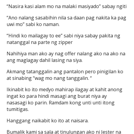
“Nasira kasi alam mo na malaki masiyado” sabay ngiti
“Ano nalang sasabihin nila sa daan pag nakita ka pag
uwi mo” sabi ko naman.
“Hindi ko mailagay to ee” sabi niya sabay pakita ng
natanggal na parte ng zipper
Nahihiya man ako ay nag offer nalang ako na ako na
ang maglagay dahil lasing na siya.
Akmang tatanggalin ang pantalon pero pinigilan ko
at sinabing “wag mo nang tanggalin. “
Ikinabit ko ito medyo mahirap ilagay at kahit anong
ingat ko para hindi masagi ang burat niya ay
nasasagi ko parin. Ramdam kong unti unti itong
tumitigas.
Hanggang naikabit ko ito at naisara.
Bumalik kami sa sala at tinulungan ako ni Jester na