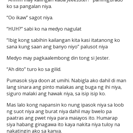
ko sa pangalan niya.
“Oo ikaw” sagot niya.
“HUH?” sabi ko na medyo nagulat
“Ibig kong sabihin kailangan kita kasi itatanong ko
sana kung saan ang banyo niyo” palusot niya
Medyo may pagkaalembong din tong si Jester.
“Ah dito” turo ko sa gilid.
Pumasok siya doon at umihi. Nabigla ako dahil di man
lang sinara ang pinto malakas ang buga ng ihi niya,
siguro malaki ang hawak niya, sa isip isip ko.
Mas lalo kong napansin ko nung ipasok niya sa loob
ng suot niya ang burat niya dahil may bwelo pa
paatras ang pwet niya para maiayos ito. Humarap
siya habang ginagawa ito kaya nakita niya tuloy na
nakatingin ako sa kanya.