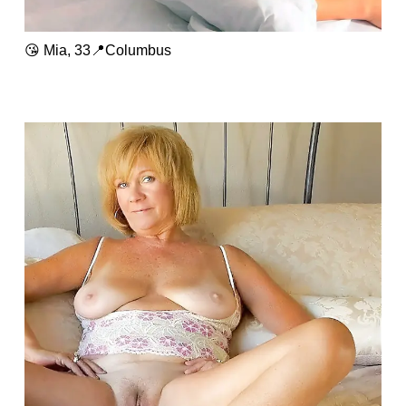
😘 Mia, 33📍Columbus