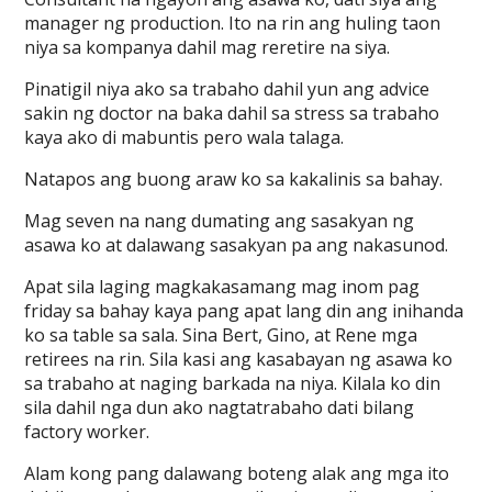
manager ng production. Ito na rin ang huling taon
niya sa kompanya dahil mag reretire na siya.
Pinatigil niya ako sa trabaho dahil yun ang advice
sakin ng doctor na baka dahil sa stress sa trabaho
kaya ako di mabuntis pero wala talaga.
Natapos ang buong araw ko sa kakalinis sa bahay.
Mag seven na nang dumating ang sasakyan ng
asawa ko at dalawang sasakyan pa ang nakasunod.
Apat sila laging magkakasamang mag inom pag
friday sa bahay kaya pang apat lang din ang inihanda
ko sa table sa sala. Sina Bert, Gino, at Rene mga
retirees na rin. Sila kasi ang kasabayan ng asawa ko
sa trabaho at naging barkada na niya. Kilala ko din
sila dahil nga dun ako nagtatrabaho dati bilang
factory worker.
Alam kong pang dalawang boteng alak ang mga ito