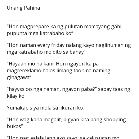
Unang Pahina
————
“Hon magprepare ka ng pulutan mamayang gabi
pupunta mga katrabaho ko”
“Hon naman every friday nalang kayo nagiinuman ng
mga katrabaho mo dito sa bahay”
“Hayaan mo na kami Hon ngayon ka pa
magrereklamo halos limang taon na naming
ginagawa”
“hayyss oo nga naman, ngayon paba?” sabay taas ng
kilay ko
Yumakap siya mula sa likuran ko.
“Hon wag kana magalit, bigyan kita pang shopping
bukas”
“Hon nag aalala lang ako sayo, sa kalusugan mo.