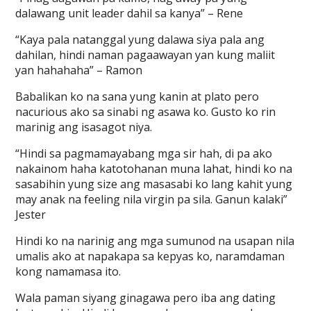
dalawang unit leader dahil sa kanya” – Rene
“Kaya pala natanggal yung dalawa siya pala ang
dahilan, hindi naman pagaawayan yan kung maliit
yan hahahaha” – Ramon
Babalikan ko na sana yung kanin at plato pero
nacurious ako sa sinabi ng asawa ko. Gusto ko rin
marinig ang isasagot niya.
“Hindi sa pagmamayabang mga sir hah, di pa ako
nakainom haha katotohanan muna lahat, hindi ko na
sasabihin yung size ang masasabi ko lang kahit yung
may anak na feeling nila virgin pa sila. Ganun kalaki”
Jester
Hindi ko na narinig ang mga sumunod na usapan nila
umalis ako at napakapa sa kepyas ko, naramdaman
kong namamasa ito.
Wala paman siyang ginagawa pero iba ang dating