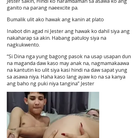
Jester sakin, Hindi ko naramdaman sa asawa ko ang
ganito na parang naeexcite pa.
Bumalik ulit ako hawak ang kanin at plato
Inabot din agad ni Jester ang hawak ko dahil siya ang
nakaharap sa akin. Habang patuloy siya na
nagkukwento.
“Si Dina nga yung bagong pasok na usap usapan dun
na maganda daw kaso may anak na, nagmamakaawa
na kantutin ko ulit siya kasi hindi na daw sapat yung
sa asawa niya. Haha kaso lang ayaw ko na sa kanya
ang baho ng puki niya tangina” Jester