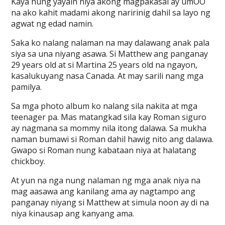
Kaya nung yayain niya akong magpakasal ay umOO
na ako kahit madami akong naririnig dahil sa layo ng
agwat ng edad namin.
Saka ko nalang nalaman na may dalawang anak pala
siya sa una niyang asawa. Si Matthew ang panganay
29 years old at si Martina 25 years old na ngayon,
kasalukuyang nasa Canada. At may sarili nang mga
pamilya.
Sa mga photo album ko nalang sila nakita at mga
teenager pa. Mas matangkad sila kay Roman siguro
ay nagmana sa mommy nila itong dalawa. Sa mukha
naman bumawi si Roman dahil hawig nito ang dalawa.
Gwapo si Roman nung kabataan niya at halatang
chickboy.
At yun na nga nung nalaman ng mga anak niya na
mag aasawa ang kanilang ama ay nagtampo ang
panganay niyang si Matthew at simula noon ay di na
niya kinausap ang kanyang ama.