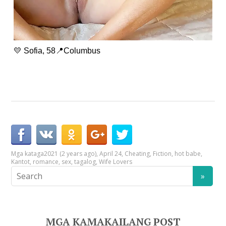
💛 Sofia, 58📍Columbus
Mga kataga
2021 (2 years ago)
,
April 24
,
Cheating
,
Fiction
,
hot babe
,
Kantot
,
romance
,
sex
,
tagalog
,
Wife Lovers
MGA KAMAKAILANG POST