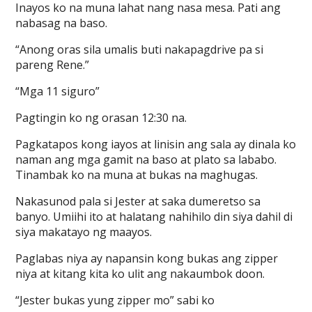
Inayos ko na muna lahat nang nasa mesa. Pati ang
nabasag na baso.
“Anong oras sila umalis buti nakapagdrive pa si
pareng Rene.”
“Mga 11 siguro”
Pagtingin ko ng orasan 12:30 na.
Pagkatapos kong iayos at linisin ang sala ay dinala ko
naman ang mga gamit na baso at plato sa lababo.
Tinambak ko na muna at bukas na maghugas.
Nakasunod pala si Jester at saka dumeretso sa
banyo. Umiihi ito at halatang nahihilo din siya dahil di
siya makatayo ng maayos.
Paglabas niya ay napansin kong bukas ang zipper
niya at kitang kita ko ulit ang nakaumbok doon.
“Jester bukas yung zipper mo” sabi ko