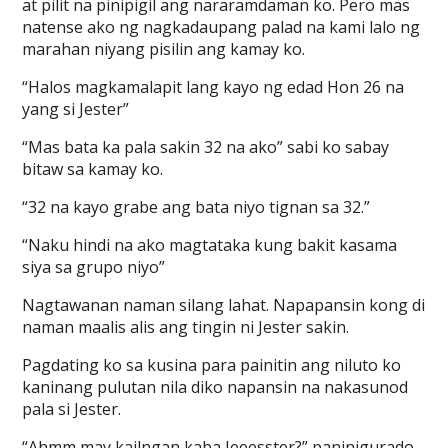
at pilit na pinipigil ang nararamdaman ko. Pero mas
natense ako ng nagkadaupang palad na kami lalo ng
marahan niyang pisilin ang kamay ko.
“Halos magkamalapit lang kayo ng edad Hon 26 na
yang si Jester”
“Mas bata ka pala sakin 32 na ako” sabi ko sabay
bitaw sa kamay ko.
“32 na kayo grabe ang bata niyo tignan sa 32.”
“Naku hindi na ako magtataka kung bakit kasama
siya sa grupo niyo”
Nagtawanan naman silang lahat. Napapansin kong di
naman maalis alis ang tingin ni Jester sakin.
Pagdating ko sa kusina para painitin ang niluto ko
kaninang pulutan nila diko napansin na nakasunod
pala si Jester.
“Ahmm may kailngan kaba Jeeesster?” paninigurado