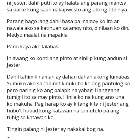
ni Jester, dahil puti ito ay halata ang parang mantsa
sa parte kung saan nakapwesto ang ulo ng tite niya.
Parang bago lang dahil basa pa inamoy ko ito at
nawala ako sa katinuan sa amoy nito, dinilaan ko din.
Medyo maalat na mapakla.
Pano kaya ako lalabas.
Iniawang ko konti ang pinto at sinilip kung andun si
Jester.
Dahil tahimik naman ay dahan dahan akong lumabas.
Yumuko ako sa cabinet kinukuha ko ang pantulog ko
pero narinig ko ang palapit na yabag. Hanggang
tumigil ito sa may pinto. Hinila ko na kung ano una
ko makuha. Pag harap ko ay kitang kita ni Jester ang
hubo’t hubad kong katawan na tumutulo pa ang
tubig sa katawan ko.
Tingin palang ni Jester ay nakakalibog na.
…