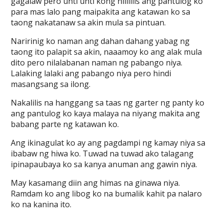
gagalaw pero unti unti kong nilililis ang pantulog ko
para mas lalo pang maipakita ang katawan ko sa
taong nakatanaw sa akin mula sa pintuan.
Naririnig ko naman ang dahan dahang yabag ng
taong ito palapit sa akin, naaamoy ko ang alak mula
dito pero nilalabanan naman ng pabango niya.
Lalaking lalaki ang pabango niya pero hindi
masangsang sa ilong.
Nakalilis na hanggang sa taas ng garter ng panty ko
ang pantulog ko kaya malaya na niyang makita ang
babang parte ng katawan ko.
Ang ikinagulat ko ay ang pagdampi ng kamay niya sa
ibabaw ng hiwa ko. Tuwad na tuwad ako talagang
ipinapaubaya ko sa kanya anuman ang gawin niya.
May kasamang diin ang himas na ginawa niya.
Ramdam ko ang libog ko na bumalik kahit pa nalaro
ko na kanina ito.