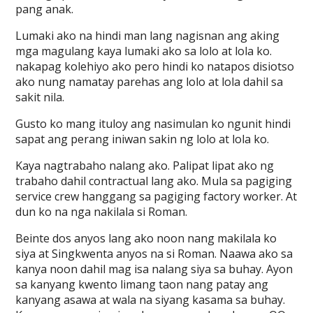
pang anak.
Lumaki ako na hindi man lang nagisnan ang aking
mga magulang kaya lumaki ako sa lolo at lola ko.
nakapag kolehiyo ako pero hindi ko natapos disiotso
ako nung namatay parehas ang lolo at lola dahil sa
sakit nila.
Gusto ko mang ituloy ang nasimulan ko ngunit hindi
sapat ang perang iniwan sakin ng lolo at lola ko.
Kaya nagtrabaho nalang ako. Palipat lipat ako ng
trabaho dahil contractual lang ako. Mula sa pagiging
service crew hanggang sa pagiging factory worker. At
dun ko na nga nakilala si Roman.
Beinte dos anyos lang ako noon nang makilala ko
siya at Singkwenta anyos na si Roman. Naawa ako sa
kanya noon dahil mag isa nalang siya sa buhay. Ayon
sa kanyang kwento limang taon nang patay ang
kanyang asawa at wala na siyang kasama sa buhay.