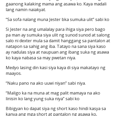
gaanong kalaking mama ang asawa ko. Kaya madali
lang namin naiakyat.
“Sa sofa nalang muna Jester bka sumuka ulit” sabi ko
Si Jester na ang umalalay para ihiga siya pero bago
pa man ay sumuka siya ulit ng sunod sunod at salong
salo ni dexter mula sa damit hanggang sa pantalon at
natapon sa sahig ang iba. Tatayo na sana siya kaso
ay nadulas siya at naupuan ang ibang suka ng asawa
ko kaya nabasa sa may pwetan niya.
Medyo lasing din kasi siya kaya di siya makatayo ng
maayos.
“Naku pano na ako uuwi niyan” sabi niya.
“Maligo ka na muna at mag palit mamaya na ako
linisin ko lang yung suka niya” sabi ko
Bibigyan ko dapat siya ng short kaso hindi kasya sa
kanya ang mga short at pantalon ng asawa ko,