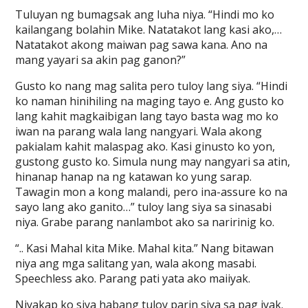
Tuluyan ng bumagsak ang luha niya. “Hindi mo ko
kailangang bolahin Mike. Natatakot lang kasi ako,…
Natatakot akong maiwan pag sawa kana. Ano na
mang yayari sa akin pag ganon?”
Gusto ko nang mag salita pero tuloy lang siya. “Hindi
ko naman hinihiling na maging tayo e. Ang gusto ko
lang kahit magkaibigan lang tayo basta wag mo ko
iwan na parang wala lang nangyari. Wala akong
pakialam kahit malaspag ako. Kasi ginusto ko yon,
gustong gusto ko. Simula nung may nangyari sa atin,
hinanap hanap na ng katawan ko yung sarap.
Tawagin mon a kong malandi, pero ina-assure ko na
sayo lang ako ganito…” tuloy lang siya sa sinasabi
niya. Grabe parang nanlambot ako sa naririnig ko.
“.. Kasi Mahal kita Mike. Mahal kita.” Nang bitawan
niya ang mga salitang yan, wala akong masabi.
Speechless ako. Parang pati yata ako maiiyak.
Niyakap ko siya habang tuloy parin siya sa pag iyak.