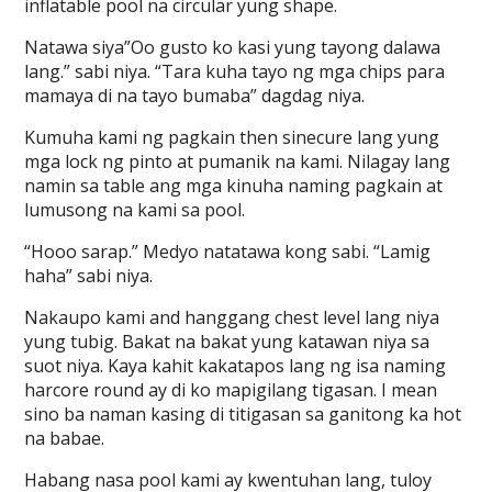
inflatable pool na circular yung shape.
Natawa siya”Oo gusto ko kasi yung tayong dalawa
lang.” sabi niya. “Tara kuha tayo ng mga chips para
mamaya di na tayo bumaba” dagdag niya.
Kumuha kami ng pagkain then sinecure lang yung
mga lock ng pinto at pumanik na kami. Nilagay lang
namin sa table ang mga kinuha naming pagkain at
lumusong na kami sa pool.
“Hooo sarap.” Medyo natatawa kong sabi. “Lamig
haha” sabi niya.
Nakaupo kami and hanggang chest level lang niya
yung tubig. Bakat na bakat yung katawan niya sa
suot niya. Kaya kahit kakatapos lang ng isa naming
harcore round ay di ko mapigilang tigasan. I mean
sino ba naman kasing di titigasan sa ganitong ka hot
na babae.
Habang nasa pool kami ay kwentuhan lang, tuloy