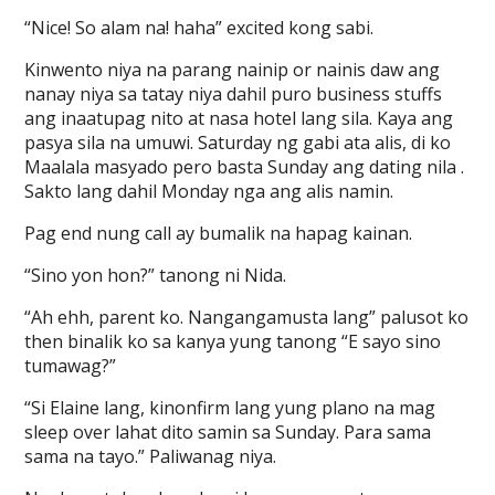
“Nice! So alam na! haha” excited kong sabi.
Kinwento niya na parang nainip or nainis daw ang
nanay niya sa tatay niya dahil puro business stuffs
ang inaatupag nito at nasa hotel lang sila. Kaya ang
pasya sila na umuwi. Saturday ng gabi ata alis, di ko
Maalala masyado pero basta Sunday ang dating nila .
Sakto lang dahil Monday nga ang alis namin.
Pag end nung call ay bumalik na hapag kainan.
“Sino yon hon?” tanong ni Nida.
“Ah ehh, parent ko. Nangangamusta lang” palusot ko
then binalik ko sa kanya yung tanong “E sayo sino
tumawag?”
“Si Elaine lang, kinonfirm lang yung plano na mag
sleep over lahat dito samin sa Sunday. Para sama
sama na tayo.” Paliwanag niya.