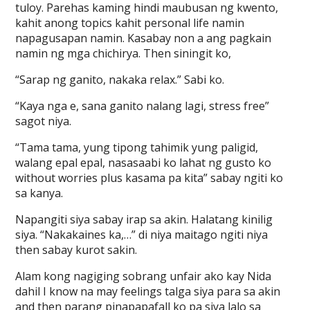
tuloy. Parehas kaming hindi maubusan ng kwento,
kahit anong topics kahit personal life namin
napagusapan namin. Kasabay non a ang pagkain
namin ng mga chichirya. Then siningit ko,
“Sarap ng ganito, nakaka relax.” Sabi ko.
“Kaya nga e, sana ganito nalang lagi, stress free”
sagot niya.
“Tama tama, yung tipong tahimik yung paligid,
walang epal epal, nasasaabi ko lahat ng gusto ko
without worries plus kasama pa kita” sabay ngiti ko
sa kanya.
Napangiti siya sabay irap sa akin. Halatang kinilig
siya. “Nakakaines ka,…” di niya maitago ngiti niya
then sabay kurot sakin.
Alam kong nagiging sobrang unfair ako kay Nida
dahil I know na may feelings talga siya para sa akin
and then parang pinapapafall ko pa siya lalo sa