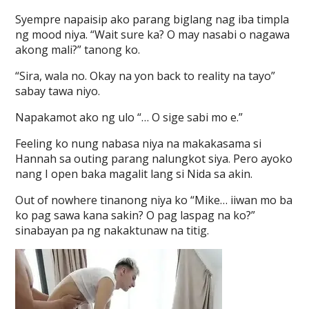
Syempre napaisip ako parang biglang nag iba timpla
ng mood niya. “Wait sure ka? O may nasabi o nagawa
akong mali?” tanong ko.
“Sira, wala no. Okay na yon back to reality na tayo”
sabay tawa niyo.
Napakamot ako ng ulo “… O sige sabi mo e.”
Feeling ko nung nabasa niya na makakasama si
Hannah sa outing parang nalungkot siya. Pero ayoko
nang I open baka magalit lang si Nida sa akin.
Out of nowhere tinanong niya ko “Mike… iiwan mo ba
ko pag sawa kana sakin? O pag laspag na ko?”
sinabayan pa ng nakaktunaw na titig.