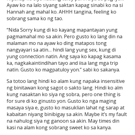
Ayaw ko na lalo siyang saktan kapag sinabi ko na si
Hannah ang mahal ko. AHHH tangina, feeling ko
sobrang sama ko ng tao.
“Nida Sorry kung di ko kayang mapantayan yung
pagmamahal mo sa akin. Pero gusto ko lang din na
malaman mo na ayaw ko ding matapos tong
nangyayari sa atin… hindi lang yung sex, kung di
yung connection natin. Ang saya ko kapag kasama
ka, nagkakaintindihan tayo and iisa lang mga trip
natin. Gusto ko magpatuloy yon.” sabi ko sakanya.
Sa totoo lang hindi ko alam kung napaka insensitive
ng binitawan kong sagot o sakto lang. Hindi ko alm
kung nasaktan ko siya ng sobra, pero one thing is
for sure di ko ginusto yon. Gusto ko nga maging
masaya siya e, gusto ko masuklian lahat ng sarap at
kabaitan niyang binibigay sa akin. Maybe it’s my fault
na nahulog siya ng ganoon sa akin. May times din
kasi na alam kong sobrang sweet ko sa kanya.