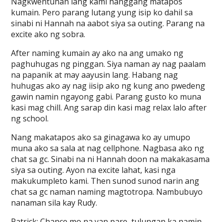
Nagkwentuhan lang kami hanggang matapos
kumain. Pero parang lutang yung isip ko dahil sa
sinabi ni Hannah na aabot siya sa outing. Parang na
excite ako ng sobra.
After naming kumain ay ako na ang umako ng
paghuhugas ng pinggan. Siya naman ay nag paalam
na papanik at may aayusin lang. Habang nag
huhugas ako ay nag iisip ako ng kung ano pwedeng
gawin namin ngayong gabi. Parang gusto ko muna
kasi mag chill. Ang sarap din kasi mag relax lalo after
ng school.
Nang makatapos ako sa ginagawa ko ay umupo
muna ako sa sala at nag cellphone. Nagbasa ako ng
chat sa gc. Sinabi na ni Hannah doon na makakasama
siya sa outing. Ayon na excite lahat, kasi nga
makukumpleto kami. Then sunod sunod narin ang
chat sa gc naman naming magtotropa. Nambubuyo
nanaman sila kay Rudy.
Patrick: Chance mo na yan pare, tulungan ka namin