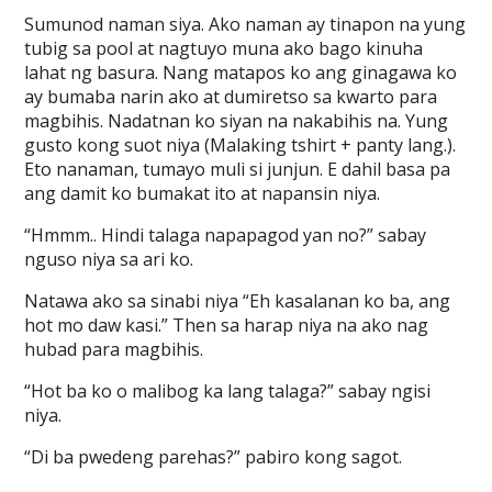
Sumunod naman siya. Ako naman ay tinapon na yung
tubig sa pool at nagtuyo muna ako bago kinuha
lahat ng basura. Nang matapos ko ang ginagawa ko
ay bumaba narin ako at dumiretso sa kwarto para
magbihis. Nadatnan ko siyan na nakabihis na. Yung
gusto kong suot niya (Malaking tshirt + panty lang.).
Eto nanaman, tumayo muli si junjun. E dahil basa pa
ang damit ko bumakat ito at napansin niya.
“Hmmm.. Hindi talaga napapagod yan no?” sabay
nguso niya sa ari ko.
Natawa ako sa sinabi niya “Eh kasalanan ko ba, ang
hot mo daw kasi.” Then sa harap niya na ako nag
hubad para magbihis.
“Hot ba ko o malibog ka lang talaga?” sabay ngisi
niya.
“Di ba pwedeng parehas?” pabiro kong sagot.