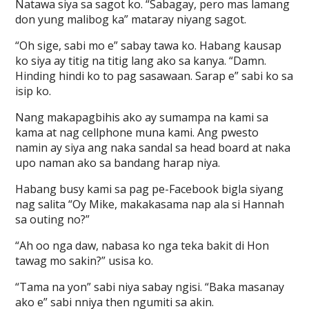
Natawa siya sa sagot ko. “Sabagay, pero mas lamang
don yung malibog ka” mataray niyang sagot.
“Oh sige, sabi mo e” sabay tawa ko. Habang kausap
ko siya ay titig na titig lang ako sa kanya. “Damn.
Hinding hindi ko to pag sasawaan. Sarap e” sabi ko sa
isip ko.
Nang makapagbihis ako ay sumampa na kami sa
kama at nag cellphone muna kami. Ang pwesto
namin ay siya ang naka sandal sa head board at naka
upo naman ako sa bandang harap niya.
Habang busy kami sa pag pe-Facebook bigla siyang
nag salita “Oy Mike, makakasama nap ala si Hannah
sa outing no?”
“Ah oo nga daw, nabasa ko nga teka bakit di Hon
tawag mo sakin?” usisa ko.
“Tama na yon” sabi niya sabay ngisi. “Baka masanay
ako e” sabi nniya then ngumiti sa akin.