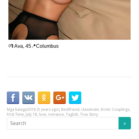
💏 Ava, 45📍Columbus
Mga kataga
2018 (5 years ago)
,
Bestfriend
,
classmate
,
Erotic Couplings
,
First Time
,
July 18
,
love
,
romance
,
Taglish
,
True Story