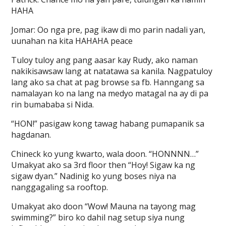
HAHA
Jomar: Oo nga pre, pag ikaw di mo parin nadali yan,
uunahan na kita HAHAHA peace
Tuloy tuloy ang pang aasar kay Rudy, ako naman
nakikisawsaw lang at natatawa sa kanila. Nagpatuloy
lang ako sa chat at pag browse sa fb. Hanngang sa
namalayan ko na lang na medyo matagal na ay di pa
rin bumababa si Nida.
“HON!” pasigaw kong tawag habang pumapanik sa
hagdanan.
Chineck ko yung kwarto, wala doon. “HONNNN…”
Umakyat ako sa 3rd floor then “Hoy! Sigaw ka ng
sigaw dyan.” Nadinig ko yung boses niya na
nanggagaling sa rooftop.
Umakyat ako doon “Wow! Mauna na tayong mag
swimming?” biro ko dahil nag setup siya nung