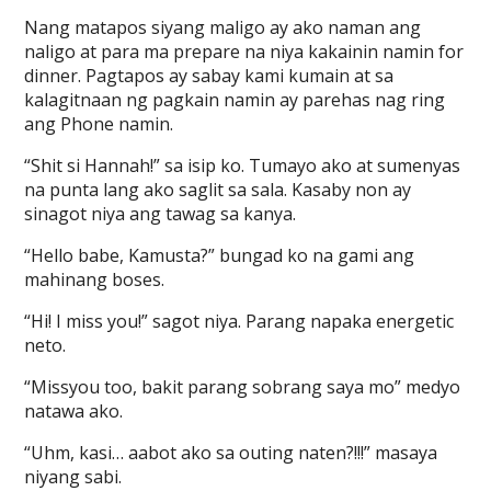
Nang matapos siyang maligo ay ako naman ang
naligo at para ma prepare na niya kakainin namin for
dinner. Pagtapos ay sabay kami kumain at sa
kalagitnaan ng pagkain namin ay parehas nag ring
ang Phone namin.
“Shit si Hannah!” sa isip ko. Tumayo ako at sumenyas
na punta lang ako saglit sa sala. Kasaby non ay
sinagot niya ang tawag sa kanya.
“Hello babe, Kamusta?” bungad ko na gami ang
mahinang boses.
“Hi! I miss you!” sagot niya. Parang napaka energetic
neto.
“Missyou too, bakit parang sobrang saya mo” medyo
natawa ako.
“Uhm, kasi… aabot ako sa outing naten?!!!” masaya
niyang sabi.