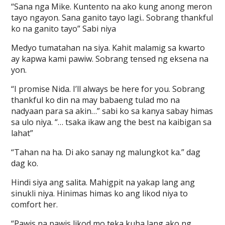
“Sana nga Mike. Kuntento na ako kung anong meron
tayo ngayon. Sana ganito tayo lagi.. Sobrang thankful
ko na ganito tayo” Sabi niya
Medyo tumatahan na siya. Kahit malamig sa kwarto
ay kapwa kami pawiw. Sobrang tensed ng eksena na
yon.
“I promise Nida. I’ll always be here for you. Sobrang
thankful ko din na may babaeng tulad mo na
nadyaan para sa akin…” sabi ko sa kanya sabay himas
sa ulo niya. “… tsaka ikaw ang the best na kaibigan sa
lahat”
“Tahan na ha. Di ako sanay ng malungkot ka.” dag
dag ko.
Hindi siya ang salita. Mahigpit na yakap lang ang
sinukli niya. Hinimas himas ko ang likod niya to
comfort her.
“Pawis na pawis likod mo teka kuha lang ako ng