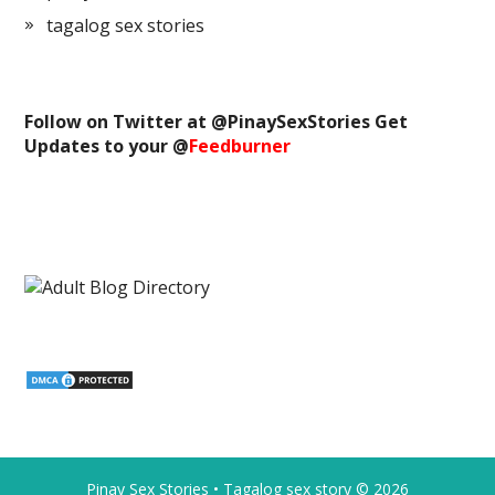
tagalog sex stories
Follow on Twitter at @
PinaySexStories
Get
Updates to your @
Feedburner
Pinay Sex Stories • Tagalog sex story
© 2026