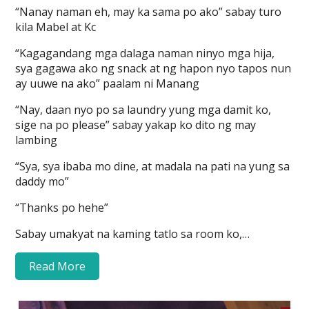
“Nanay naman eh, may ka sama po ako” sabay turo
kila Mabel at Kc
“Kagagandang mga dalaga naman ninyo mga hija,
sya gagawa ako ng snack at ng hapon nyo tapos nun
ay uuwe na ako” paalam ni Manang
“Nay, daan nyo po sa laundry yung mga damit ko,
sige na po please” sabay yakap ko dito ng may
lambing
“Sya, sya ibaba mo dine, at madala na pati na yung sa
daddy mo”
“Thanks po hehe”
Sabay umakyat na kaming tatlo sa room ko,…
Read More