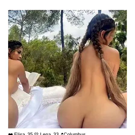
❤️ Elisa, 35 💛 Lena, 33📍Columbus