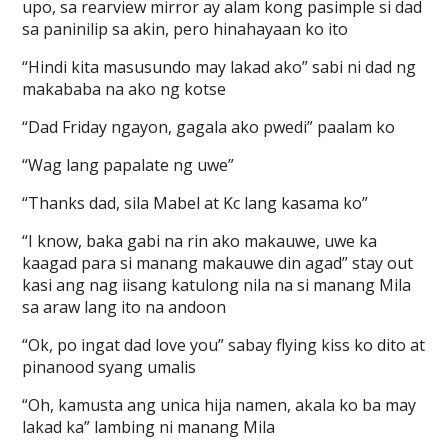
upo, sa rearview mirror ay alam kong pasimple si dad
sa paninilip sa akin, pero hinahayaan ko ito
“Hindi kita masusundo may lakad ako” sabi ni dad ng
makababa na ako ng kotse
“Dad Friday ngayon, gagala ako pwedi” paalam ko
“Wag lang papalate ng uwe”
“Thanks dad, sila Mabel at Kc lang kasama ko”
“I know, baka gabi na rin ako makauwe, uwe ka
kaagad para si manang makauwe din agad” stay out
kasi ang nag iisang katulong nila na si manang Mila
sa araw lang ito na andoon
“Ok, po ingat dad love you” sabay flying kiss ko dito at
pinanood syang umalis
“Oh, kamusta ang unica hija namen, akala ko ba may
lakad ka” lambing ni manang Mila