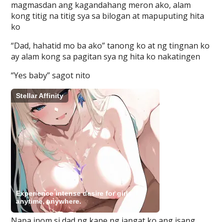
magmasdan ang kagandahang meron ako, alam
kong titig na titig sya sa bilogan at mapuputing hita
ko
“Dad, hahatid mo ba ako” tanong ko at ng tingnan ko
ay alam kong sa pagitan sya ng hita ko nakatingen
“Yes baby” sagot nito
Napa inom si dad ng kape ng iangat ko ang isang