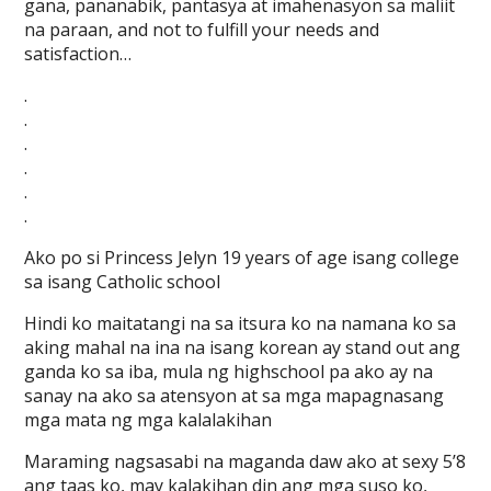
gana, pananabik, pantasya at imahenasyon sa maliit
na paraan, and not to fulfill your needs and
satisfaction…
.
.
.
.
.
.
Ako po si Princess Jelyn 19 years of age isang college
sa isang Catholic school
Hindi ko maitatangi na sa itsura ko na namana ko sa
aking mahal na ina na isang korean ay stand out ang
ganda ko sa iba, mula ng highschool pa ako ay na
sanay na ako sa atensyon at sa mga mapagnasang
mga mata ng mga kalalakihan
Maraming nagsasabi na maganda daw ako at sexy 5’8
ang taas ko, may kalakihan din ang mga suso ko,