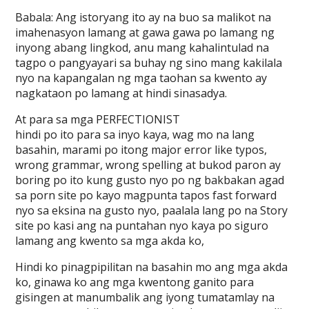
Babala: Ang istoryang ito ay na buo sa malikot na
imahenasyon lamang at gawa gawa po lamang ng
inyong abang lingkod, anu mang kahalintulad na
tagpo o pangyayari sa buhay ng sino mang kakilala
nyo na kapangalan ng mga taohan sa kwento ay
nagkataon po lamang at hindi sinasadya.
At para sa mga PERFECTIONIST
hindi po ito para sa inyo kaya, wag mo na lang
basahin, marami po itong major error like typos,
wrong grammar, wrong spelling at bukod paron ay
boring po ito kung gusto nyo po ng bakbakan agad
sa porn site po kayo magpunta tapos fast forward
nyo sa eksina na gusto nyo, paalala lang po na Story
site po kasi ang na puntahan nyo kaya po siguro
lamang ang kwento sa mga akda ko,
Hindi ko pinagpipilitan na basahin mo ang mga akda
ko, ginawa ko ang mga kwentong ganito para
gisingen at manumbalik ang iyong tumatamlay na