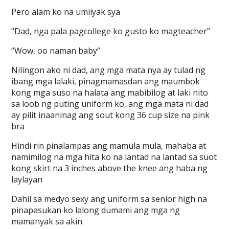
Pero alam ko na umiiyak sya
“Dad, nga pala pagcollege ko gusto ko magteacher”
“Wow, oo naman baby”
Nilingon ako ni dad, ang mga mata nya ay tulad ng
ibang mga lalaki, pinagmamasdan ang maumbok
kong mga suso na halata ang mabibilog at laki nito
sa loob ng puting uniform ko, ang mga mata ni dad
ay pilit inaaninag ang sout kong 36 cup size na pink
bra
Hindi rin pinalampas ang mamula mula, mahaba at
namimilog na mga hita ko na lantad na lantad sa suot
kong skirt na 3 inches above the knee ang haba ng
laylayan
Dahil sa medyo sexy ang uniform sa senior high na
pinapasukan ko lalong dumami ang mga ng
mamanyak sa akin