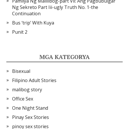
Pamilya Ng Malilibog-part Vii: Ang Pagbubulgar
Ng Sekreto Part Iii-ugly Truth No. 1-the
Continuation
Bus ‘trip’ With Kuya
Punit 2
MGA KATEGORYA
Bisexual
Filipino Adult Stories
malibog story
Office Sex
One Night Stand
Pinay Sex Stories
pinoy sex stories