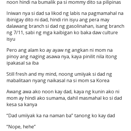
noon hindi na bumalik pa si mommy dito sa pilipinas
Iniwan nya si dad sa likod ng labis na pagmamahal na
ibinigay dito ni dad, hindi rin isyu ang pera may
dalawang branch si dad ng gasolinahan, isang branch
ng 7/11, sabi ng mga kaibigan ko baka daw culture
isyu
Pero ang alam ko ay ayaw ng angkan ni mom na
pinoy ang naging asawa nya, kaya pinilit nila itong
ipakasal sa iba
Still fresh and my mind, noong umiiyak si dad ng
mabalitaan nyang naikasal na si mom sa Korea
Awang awa ako noon kay dad, kaya ng kunin ako ni
mom ay hindi ako sumama, dahil masmahal ko si dad
kesa sa kanya
“Dad umiiyak ka na naman ba” tanong ko kay dad
“Nope, hehe”