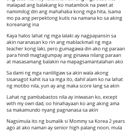
malapad ang balakang ko matambok na pwet at
namimilog din ang mahahaba kong mga hita, isama
mo pa ang perpektong kutis na namana ko sa aking
koreanang ina
Kaya halos lahat ng mga lalaki ay nagpapansin sa
akin naranasan ko rin ang mablackmail ng mga
teacher kong laki, pero gumagawa din ako ng paraan
para hindi magtagumpay ang ginawa nilang paraan
at masasamang balakin na mapagsamantalahan ako
Sa dami ng mga nanliligaw sa akin wala akong
sisanagot kahit isa sa mga ito, dahil alam ko na lahat
ng motibo nila, yun ay ang maka score lang sa akin
Lahat ng pambabastos nila ay iniwasan ko, except
with my own dad, oo hinahayaan ko ang aking ama
sa makamundo nyang pagnanasa sa akin
Nagsimula ito ng bumalik si Mommy sa Korea 2 years
ago at ako naman ay senior high palang noon, mula