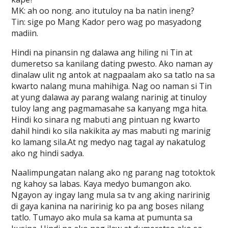
MK: ah oo nong. ano itutuloy na ba natin ineng?
Tin: sige po Mang Kador pero wag po masyadong
madiin.
Hindi na pinansin ng dalawa ang hiling ni Tin at
dumeretso sa kanilang dating pwesto. Ako naman ay
dinalaw ulit ng antok at nagpaalam ako sa tatlo na sa
kwarto nalang muna mahihiga. Nag oo naman si Tin
at yung dalawa ay parang walang narinig at tinuloy
tuloy lang ang pagmamasahe sa kanyang mga hita.
Hindi ko sinara ng mabuti ang pintuan ng kwarto
dahil hindi ko sila nakikita ay mas mabuti ng marinig
ko lamang sila.At ng medyo nag tagal ay nakatulog
ako ng hindi sadya.
Naalimpungatan nalang ako ng parang nag totoktok
ng kahoy sa labas. Kaya medyo bumangon ako.
Ngayon ay ingay lang mula sa tv ang aking naririnig
di gaya kanina na naririnig ko pa ang boses nilang
tatlo. Tumayo ako mula sa kama at pumunta sa