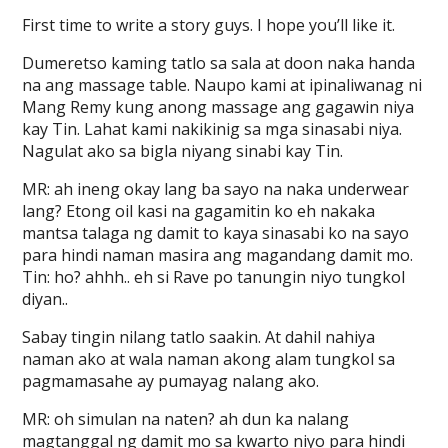
First time to write a story guys. I hope you’ll like it.
Dumeretso kaming tatlo sa sala at doon naka handa
na ang massage table. Naupo kami at ipinaliwanag ni
Mang Remy kung anong massage ang gagawin niya
kay Tin. Lahat kami nakikinig sa mga sinasabi niya.
Nagulat ako sa bigla niyang sinabi kay Tin.
MR: ah ineng okay lang ba sayo na naka underwear
lang? Etong oil kasi na gagamitin ko eh nakaka
mantsa talaga ng damit to kaya sinasabi ko na sayo
para hindi naman masira ang magandang damit mo.
Tin: ho? ahhh.. eh si Rave po tanungin niyo tungkol
diyan..
Sabay tingin nilang tatlo saakin. At dahil nahiya
naman ako at wala naman akong alam tungkol sa
pagmamasahe ay pumayag nalang ako.
MR: oh simulan na naten? ah dun ka nalang
magtanggal ng damit mo sa kwarto niyo para hindi