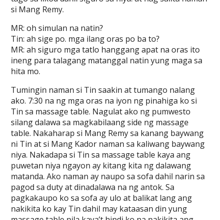
si Mang Remy.
MR: oh simulan na natin?
Tin: ah sige po. mga ilang oras po ba to?
MR: ah siguro mga tatlo hanggang apat na oras ito
ineng para talagang matanggal natin yung maga sa
hita mo.
Tumingin naman si Tin saakin at tumango nalang
ako. 7:30 na ng mga oras na iyon ng pinahiga ko si
Tin sa massage table. Nagulat ako ng pumwesto
silang dalawa sa magkabilaang side ng massage
table. Nakaharap si Mang Remy sa kanang baywang
ni Tin at si Mang Kador naman sa kaliwang baywang
niya. Nakadapa si Tin sa massage table kaya ang
puwetan niya ngayon ay kitang kita ng dalawang
matanda. Ako naman ay naupo sa sofa dahil narin sa
pagod sa duty at dinadalawa na ng antok. Sa
pagkakaupo ko sa sofa ay ulo at balikat lang ang
nakikita ko kay Tin dahil may kataasan din yung
massage table nila kaya’t hindi ko na nakikita ang