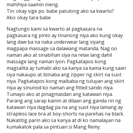
mahihiya saamin ineng.
Tin: okay sige po. babe patulong ako sa kwarto?
Ako: okay tara babe
Nagtungo kami sa kwarto at pagkasara na
pagkasara ng pinto ay tinanong niya ako kung okay
lang daw ba na naka underwear lang siyang
magpapa massage sa dalawang matanda. Nag oo
naman ako at sinabihan siya na relax lang dahil
massage lang naman iyon. Pagkatapos kong
magsalita ay tumabi ako sa kanya sa kama kung saan
siya nakaupo at ibinaba ang zipper ng skirt na suot
niya. Pagkatapos kong maibaba ng tuluyan ang skirt
niya ay sinunod ko naman ang fitted sando niya.
Tumayo ako at pinagmasdan ang katawan niya.
Parang ang sarap kainin at dilaan ang ganda rin ng
katawan niya dagdag pa na ang suot niya lamang ay
strapless lace bra at boy-shorts na parehas na black.
Nakatitig parin ako sa kanya at di ko namalayan na
kumakatok pala sa pintuan si Mang Remy.