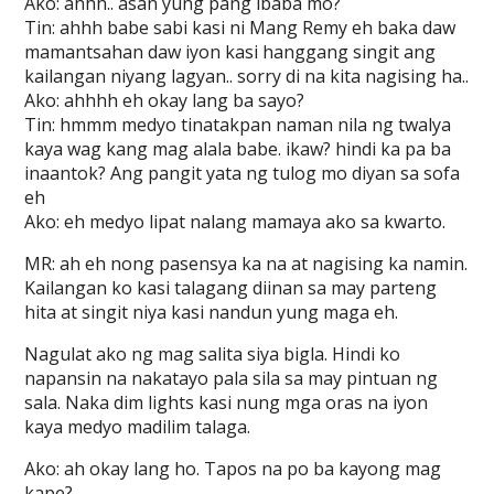
Ako: ahhh.. asan yung pang ibaba mo?
Tin: ahhh babe sabi kasi ni Mang Remy eh baka daw
mamantsahan daw iyon kasi hanggang singit ang
kailangan niyang lagyan.. sorry di na kita nagising ha..
Ako: ahhhh eh okay lang ba sayo?
Tin: hmmm medyo tinatakpan naman nila ng twalya
kaya wag kang mag alala babe. ikaw? hindi ka pa ba
inaantok? Ang pangit yata ng tulog mo diyan sa sofa
eh
Ako: eh medyo lipat nalang mamaya ako sa kwarto.
MR: ah eh nong pasensya ka na at nagising ka namin.
Kailangan ko kasi talagang diinan sa may parteng
hita at singit niya kasi nandun yung maga eh.
Nagulat ako ng mag salita siya bigla. Hindi ko
napansin na nakatayo pala sila sa may pintuan ng
sala. Naka dim lights kasi nung mga oras na iyon
kaya medyo madilim talaga.
Ako: ah okay lang ho. Tapos na po ba kayong mag
kape?