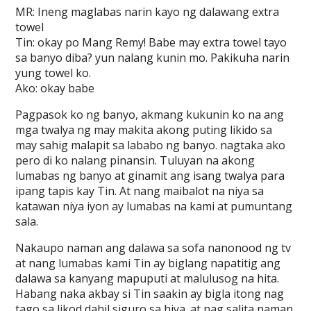
MR: Ineng maglabas narin kayo ng dalawang extra
towel
Tin: okay po Mang Remy! Babe may extra towel tayo
sa banyo diba? yun nalang kunin mo. Pakikuha narin
yung towel ko.
Ako: okay babe
Pagpasok ko ng banyo, akmang kukunin ko na ang
mga twalya ng may makita akong puting likido sa
may sahig malapit sa lababo ng banyo. nagtaka ako
pero di ko nalang pinansin. Tuluyan na akong
lumabas ng banyo at ginamit ang isang twalya para
ipang tapis kay Tin. At nang maibalot na niya sa
katawan niya iyon ay lumabas na kami at pumuntang
sala.
Nakaupo naman ang dalawa sa sofa nanonood ng tv
at nang lumabas kami Tin ay biglang napatitig ang
dalawa sa kanyang mapuputi at malulusog na hita.
Habang naka akbay si Tin saakin ay bigla itong nag
tago sa likod dahil siguro sa hiya. at nag salita naman