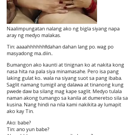
Naalimpungatan nalang ako ng bigla siyang napa
aray ng medyo malakas.
Tin: aaaahhhhhh!!dahan dahan lang po. wag po
masyadong ma..diin..
Bumangon ako kaunti at tinignan ko at nakita kong
nasa hita na pala siya minamasahe. Pero isa pang
laking gulat ko.. wala na siyang suot sa pang ibaba.
Saglit namang tumigil ang dalawa at tinanong kung
pwede daw ba silang mag kape saglit. Medyo tulala
naman akong tumango sa kanila at dumeretso sila sa
kusina. Nang hindi na nila kami nakikita ay lumapit
ako kay Tin.
Ako: babe?
Tin: ano yun babe?