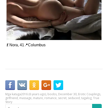
💃 Nora, 41📍Columbus
Mga kataga
2016 (6 years ago)
,
boobs
,
December 30
,
Erotic Couplings
,
girlfriend
,
massage
,
mature
,
romance
,
secret
,
seduced
,
tagalog
,
True
Story