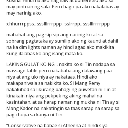
kusina. Hindi na ako nag ilaw at dumeretso ako sa
may pintuan ng sala. Pero bago pa ako nakalabas ay
may narinig ako.
:chhurrrppss.. ssslllrrrppp.. sslrrpp.. ssslllrrrrppp
mahahabang pag sip sip ang narinig ko at sa
sobrang pagtataka ay sumilip ako ng kaunti at dahil
na ka dim lights naman ay hindi agad ako makikita
kung ilalabas ko ang isang mata ko.
LAKING GULAT KO NG… nakita ko si Tin nadapa sa
massage table pero nakababa ang dalawang paa
niya at ang ulo niya ay nakataas. Hindi ako
makapaniwala sa nakikita ko. Si Mang Remy
nakaluhod sa likurang bahagi ng puwetan ni Tin at
kinakain niya ang pekpek ng aking mahal na
kasintahan. at sa harap naman ng mukha ni Tin ay si
Mang Kador na nakatingin sa taas sarap na sarap sa
pag chupa sa kanya ni Tin.
“Conservative na babae si Atheena at hindi siya