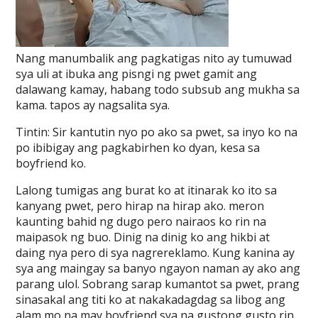
Nang manumbalik ang pagkatigas nito ay tumuwad
sya uli at ibuka ang pisngi ng pwet gamit ang
dalawang kamay, habang todo subsub ang mukha sa
kama. tapos ay nagsalita sya.
Tintin: Sir kantutin nyo po ako sa pwet, sa inyo ko na
po ibibigay ang pagkabirhen ko dyan, kesa sa
boyfriend ko.
Lalong tumigas ang burat ko at itinarak ko ito sa
kanyang pwet, pero hirap na hirap ako. meron
kaunting bahid ng dugo pero nairaos ko rin na
maipasok ng buo. Dinig na dinig ko ang hikbi at
daing nya pero di sya nagrereklamo. Kung kanina ay
sya ang maingay sa banyo ngayon naman ay ako ang
parang ulol. Sobrang sarap kumantot sa pwet, prang
sinasakal ang titi ko at nakakadagdag sa libog ang
alam mo na may boyfriend sya na gustong gusto rin