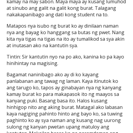
kamay na may sabon. Maya maya ay kusang lumuhod
at sinubo ang galit na galit kong burat. Talagang
nakakapanibago ang dati kong student na to.
Matapos nya isubo ng burat ko ay dinilaan naman
nya ang bayag ko hanggang sa butas ng pwet. Nang
kita nya tigas na tigas na ito ay tumalikod sa sya akin
at inutasan ako na kantutin sya.
Tintin: Sir kantutin nyo na po ako, kanina ko pa kayo
hinihintay na magising.
Bagamat naninibago ako ay di ko kayang
panlabanan ang tawag ng laman. Kaya itinutok ko
ang tarugo ko, tapos ay ginabayan nya ng kanyang
kamay burat ko para makapasok ito ng maayos sa
kanyang puki. Basang basa ito. Halos kusang
hinhigop nito ang aking burat. Matagal ako labasan
kaya nagiging pahinto hinto ang bayo ko, sa tuwing
paghinto ko ay sya naman ang kusang nag uurong
sulong ng kanyan pwetan upang matuloy ang