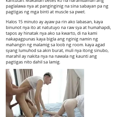
kantutan. Makailan beses ko na naramdaman ang
paglalawa nya at panginginig na sina sabayan pa ng
pagtigas ng mga binti at muscle sa pwet.
Halos 15 minuto ay ayaw pa rin ako labasan, kaya
binunot nya ito at natutuyo na raw sya at humahapdi,
tapos ay hinatak nya ako sa kwarto, di na kami
nakapagpunas kaya bigla ang nginig namin ng
mahangin ng malamig sa loob ng room. kaya agad
syang lumuhod sa akin burat, muli nya itong sinubo,
marahil ay nakita nya na nawala ng kaunti ang
pagtigas nito dahil sa lamig.