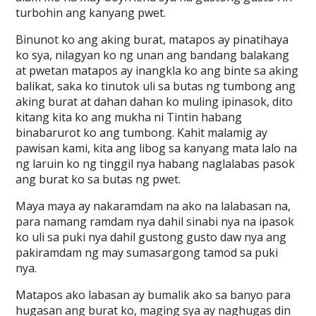
turbohin ang kanyang pwet.
Binunot ko ang aking burat, matapos ay pinatihaya
ko sya, nilagyan ko ng unan ang bandang balakang
at pwetan matapos ay inangkla ko ang binte sa aking
balikat, saka ko tinutok uli sa butas ng tumbong ang
aking burat at dahan dahan ko muling ipinasok, dito
kitang kita ko ang mukha ni Tintin habang
binabarurot ko ang tumbong. Kahit malamig ay
pawisan kami, kita ang libog sa kanyang mata lalo na
ng laruin ko ng tinggil nya habang naglalabas pasok
ang burat ko sa butas ng pwet.
Maya maya ay nakaramdam na ako na lalabasan na,
para namang ramdam nya dahil sinabi nya na ipasok
ko uli sa puki nya dahil gustong gusto daw nya ang
pakiramdam ng may sumasargong tamod sa puki
nya.
Matapos ako labasan ay bumalik ako sa banyo para
hugasan ang burat ko, maging sya ay naghugas din