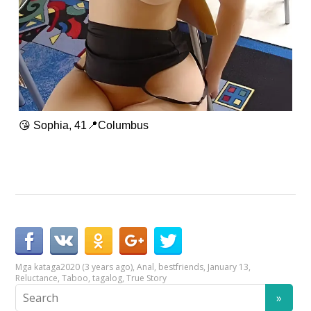
😘 Sophia, 41📍Columbus
Mga kataga
2020 (3 years ago)
,
Anal
,
bestfriends
,
January 13
,
Reluctance
,
Taboo
,
tagalog
,
True Story