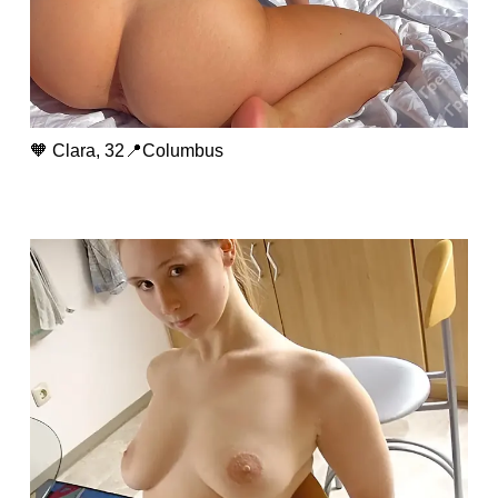
🧡 Clara, 32📍Columbus