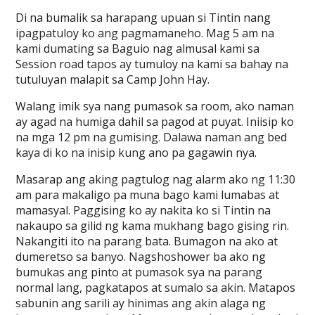
Di na bumalik sa harapang upuan si Tintin nang
ipagpatuloy ko ang pagmamaneho. Mag 5 am na
kami dumating sa Baguio nag almusal kami sa
Session road tapos ay tumuloy na kami sa bahay na
tutuluyan malapit sa Camp John Hay.
Walang imik sya nang pumasok sa room, ako naman
ay agad na humiga dahil sa pagod at puyat. Iniisip ko
na mga 12 pm na gumising. Dalawa naman ang bed
kaya di ko na inisip kung ano pa gagawin nya.
Masarap ang aking pagtulog nag alarm ako ng 11:30
am para makaligo pa muna bago kami lumabas at
mamasyal. Paggising ko ay nakita ko si Tintin na
nakaupo sa gilid ng kama mukhang bago gising rin.
Nakangiti ito na parang bata. Bumagon na ako at
dumeretso sa banyo. Nagshoshower ba ako ng
bumukas ang pinto at pumasok sya na parang
normal lang, pagkatapos at sumalo sa akin. Matapos
sabunin ang sarili ay hinimas ang akin alaga ng