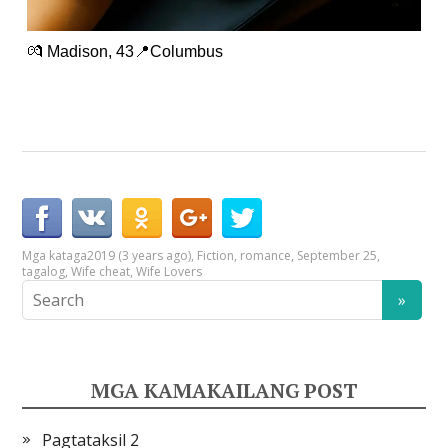
💏 Madison, 43📍Columbus
Mga kataga
2019 (3 years ago)
,
Fiction
,
romance
,
September 25
,
tagalog
,
Wife cheat
,
Wife Lovers
MGA KAMAKAILANG POST
Pagtataksil 2