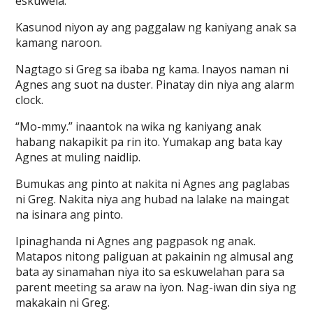
eskuwela.
Kasunod niyon ay ang paggalaw ng kaniyang anak sa
kamang naroon.
Nagtago si Greg sa ibaba ng kama. Inayos naman ni
Agnes ang suot na duster. Pinatay din niya ang alarm
clock.
“Mo-mmy.” inaantok na wika ng kaniyang anak
habang nakapikit pa rin ito. Yumakap ang bata kay
Agnes at muling naidlip.
Bumukas ang pinto at nakita ni Agnes ang paglabas
ni Greg. Nakita niya ang hubad na lalake na maingat
na isinara ang pinto.
Ipinaghanda ni Agnes ang pagpasok ng anak.
Matapos nitong paliguan at pakainin ng almusal ang
bata ay sinamahan niya ito sa eskuwelahan para sa
parent meeting sa araw na iyon. Nag-iwan din siya ng
makakain ni Greg.