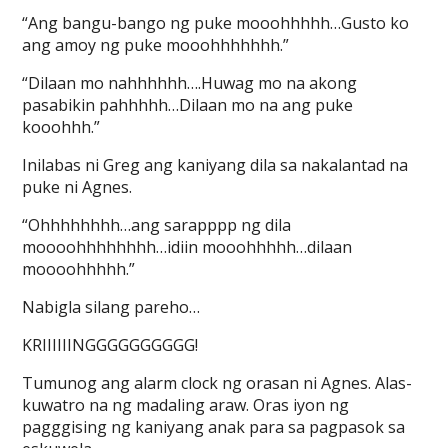
“Ang bangu-bango ng puke mooohhhhh…Gusto ko
ang amoy ng puke mooohhhhhhh.”
“Dilaan mo nahhhhhh….Huwag mo na akong
pasabikin pahhhhh…Dilaan mo na ang puke
kooohhh.”
Inilabas ni Greg ang kaniyang dila sa nakalantad na
puke ni Agnes.
“Ohhhhhhhh…ang sarapppp ng dila
moooohhhhhhhh…idiin mooohhhhh…dilaan
moooohhhhh.”
Nabigla silang pareho…
KRIIIIIINGGGGGGGGGG!
Tumunog ang alarm clock ng orasan ni Agnes. Alas-
kuwatro na ng madaling araw. Oras iyon ng
pagggising ng kaniyang anak para sa pagpasok sa