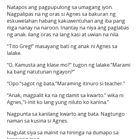
Natapos ang pagpupulong sa umagang iyon.
Nagpalipas na ng oras si Agnes sa bakuran ng
eskuwelahan habang kakuwentuhan ang iba pang
mga nanay na naroon. Inantay na niya ang paglabas
ng anak. ilang oras na lang kasi at uwian na nila.
“Tito Greg!” masayang bati ng anak ni Agnes sa
lalake.
“O, Kamusta ang klase mo?” tugon ng lalake.”Marami
ka bang natutunan ngayon?”
“Opo.”sagot ng bata,”Maraming itinuro si teacher.”
“Anak, magpalit ka na ng damit sa kwarto.” wika ni
Agnes,”I-init ko lang yung niluto ko kanina.”
Nagpunta sa kanilang kwarto ang bata. Nagtungo
naman sa kusina si Agnes.
Nagulat siya sa mainit na hininga na dumapo sa