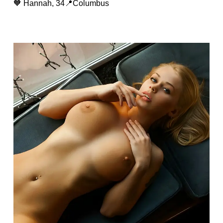
🧡 Hannah, 34📍Columbus