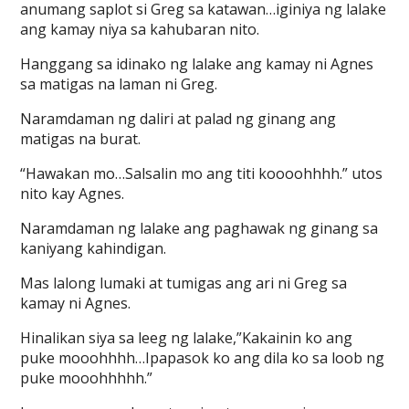
anumang saplot si Greg sa katawan…iginiya ng lalake
ang kamay niya sa kahubaran nito.
Hanggang sa idinako ng lalake ang kamay ni Agnes
sa matigas na laman ni Greg.
Naramdaman ng daliri at palad ng ginang ang
matigas na burat.
“Hawakan mo…Salsalin mo ang titi koooohhhh.” utos
nito kay Agnes.
Naramdaman ng lalake ang paghawak ng ginang sa
kaniyang kahindigan.
Mas lalong lumaki at tumigas ang ari ni Greg sa
kamay ni Agnes.
Hinalikan siya sa leeg ng lalake,”Kakainin ko ang
puke mooohhhh…Ipapasok ko ang dila ko sa loob ng
puke mooohhhhh.”