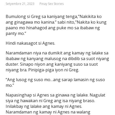
Setyembre 21, 2023
Pinay Sex Stories
Bumulong si Greg sa kaniyang tenga,”Nakikita ko
ang ginagawa mo kanina.” sabi nito,”Nakita ko kung
paano mo hinahagod ang puke mo sa ibabaw ng
panty mo.”
Hindi nakasagot si Agnes.
Naramdaman niya na dumikit ang kamay ng lalake sa
ibabaw ng kanyang malusog na dibdib sa suot niyang
duster. Sinapo niyon ang kaniyang suso sa suot
niyang bra. Pinipiga-piga iyon ni Greg.
“Ang lusog ng suso mo…ang sarap lamasin ng suso
mo.”
Napasinghap si Agnes sa ginawa ng lalake. Nagulat
siya ng hawakan ni Greg ang isa niyang braso.
Inilakbay ng lalake ang kamay ni Agnes.
Naramdaman ng kamay ni Agnes na walang