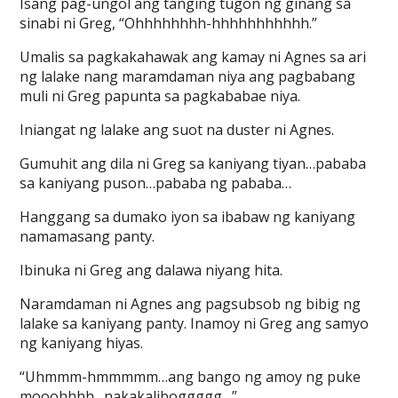
Isang pag-ungol ang tanging tugon ng ginang sa
sinabi ni Greg, “Ohhhhhhhh-hhhhhhhhhhh.”
Umalis sa pagkakahawak ang kamay ni Agnes sa ari
ng lalake nang maramdaman niya ang pagbabang
muli ni Greg papunta sa pagkababae niya.
Iniangat ng lalake ang suot na duster ni Agnes.
Gumuhit ang dila ni Greg sa kaniyang tiyan…pababa
sa kaniyang puson…pababa ng pababa…
Hanggang sa dumako iyon sa ibabaw ng kaniyang
namamasang panty.
Ibinuka ni Greg ang dalawa niyang hita.
Naramdaman ni Agnes ang pagsubsob ng bibig ng
lalake sa kaniyang panty. Inamoy ni Greg ang samyo
ng kaniyang hiyas.
“Uhmmm-hmmmmm…ang bango ng amoy ng puke
mooohhhh…nakakaliboggggg…”