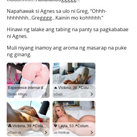
Napahawak si Agnes sa ulo ni Greg, “Ohhh-
hhhhhhh…Gregggg…Kainin mo kohhhhh.”
Hinawi ng lalake ang tabing na panty sa pagkababae
ni Agnes.
Muli niyang inamoy ang aroma ng masarap na puke
ng ginang.