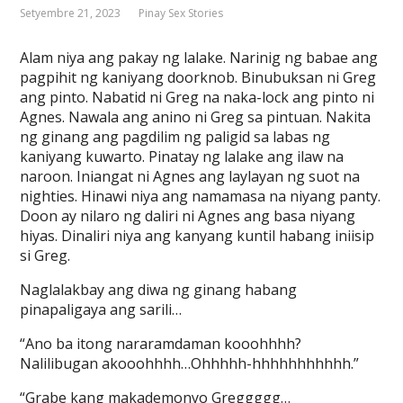
Setyembre 21, 2023
Pinay Sex Stories
Alam niya ang pakay ng lalake. Narinig ng babae ang
pagpihit ng kaniyang doorknob. Binubuksan ni Greg
ang pinto. Nabatid ni Greg na naka-lock ang pinto ni
Agnes. Nawala ang anino ni Greg sa pintuan. Nakita
ng ginang ang pagdilim ng paligid sa labas ng
kaniyang kuwarto. Pinatay ng lalake ang ilaw na
naroon. Iniangat ni Agnes ang laylayan ng suot na
nighties. Hinawi niya ang namamasa na niyang panty.
Doon ay nilaro ng daliri ni Agnes ang basa niyang
hiyas. Dinaliri niya ang kanyang kuntil habang iniisip
si Greg.
Naglalakbay ang diwa ng ginang habang
pinapaligaya ang sarili…
“Ano ba itong nararamdaman kooohhhh?
Nalilibugan akooohhhh…Ohhhhh-hhhhhhhhhhh.”
“Grabe kang makademonyo Greggggg…