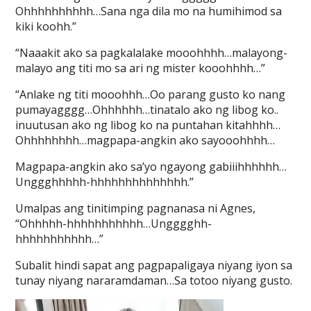
Ohhhhhhhhhh…Sana nga dila mo na humihimod sa
kiki koohh.”
“Naaakit ako sa pagkalalake mooohhhh…malayong-
malayo ang titi mo sa ari ng mister kooohhhh…”
“Anlake ng titi mooohhh…Oo parang gusto ko nang
pumayagggg…Ohhhhhh…tinatalo ako ng libog ko..
inuutusan ako ng libog ko na puntahan kitahhhh…
Ohhhhhhhh…magpapa-angkin ako sayooohhhh…
Magpapa-angkin ako sa’yo ngayong gabiiihhhhhh…
Unggghhhhh-hhhhhhhhhhhhhh.”
Umalpas ang tinitimping pagnanasa ni Agnes,
“Ohhhhh-hhhhhhhhhhh…Ungggghh-
hhhhhhhhhhh…”
Subalit hindi sapat ang pagpapaligaya niyang iyon sa
tunay niyang nararamdaman…Sa totoo niyang gusto.