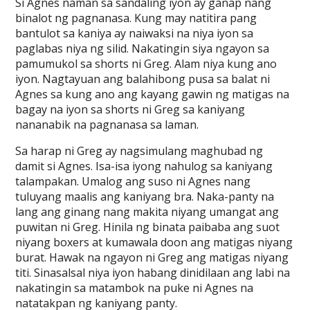
Si Agnes naman sa sandaling iyon ay ganap nang
binalot ng pagnanasa. Kung may natitira pang
bantulot sa kaniya ay naiwaksi na niya iyon sa
paglabas niya ng silid. Nakatingin siya ngayon sa
pamumukol sa shorts ni Greg. Alam niya kung ano
iyon. Nagtayuan ang balahibong pusa sa balat ni
Agnes sa kung ano ang kayang gawin ng matigas na
bagay na iyon sa shorts ni Greg sa kaniyang
nananabik na pagnanasa sa laman.
Sa harap ni Greg ay nagsimulang maghubad ng
damit si Agnes. Isa-isa iyong nahulog sa kaniyang
talampakan. Umalog ang suso ni Agnes nang
tuluyang maalis ang kaniyang bra. Naka-panty na
lang ang ginang nang makita niyang umangat ang
puwitan ni Greg. Hinila ng binata paibaba ang suot
niyang boxers at kumawala doon ang matigas niyang
burat. Hawak na ngayon ni Greg ang matigas niyang
titi. Sinasalsal niya iyon habang dinidilaan ang labi na
nakatingin sa matambok na puke ni Agnes na
natatakpan ng kaniyang panty.