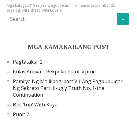
Mga kataga
2019 (3 years ago)
,
Fiction
,
romance
,
September 25
,
tagalog
,
Wife cheat
,
Wife Lovers
MGA KAMAKAILANG POST
Pagtataksil 2
Kulas Anova – Pekpekolektor #pixie
Pamilya Ng Malilibog-part Vii: Ang Pagbubulgar
Ng Sekreto Part Iii-ugly Truth No. 1-the
Continuation
Bus ‘trip’ With Kuya
Punit 2