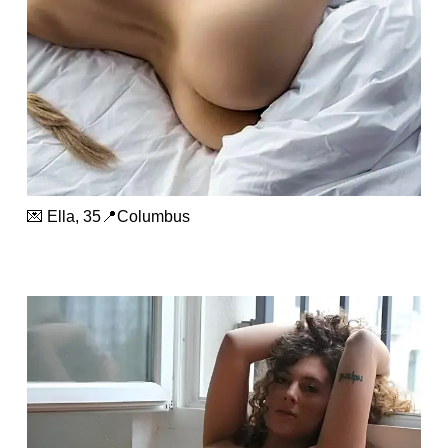
💌 Ella, 35📍Columbus