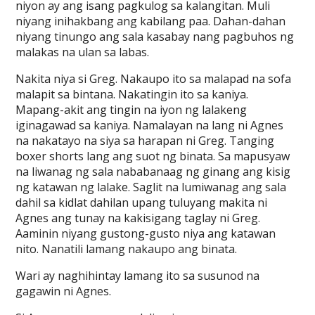
niyon ay ang isang pagkulog sa kalangitan. Muli
niyang inihakbang ang kabilang paa. Dahan-dahan
niyang tinungo ang sala kasabay nang pagbuhos ng
malakas na ulan sa labas.
Nakita niya si Greg. Nakaupo ito sa malapad na sofa
malapit sa bintana. Nakatingin ito sa kaniya.
Mapang-akit ang tingin na iyon ng lalakeng
iginagawad sa kaniya. Namalayan na lang ni Agnes
na nakatayo na siya sa harapan ni Greg. Tanging
boxer shorts lang ang suot ng binata. Sa mapusyaw
na liwanag ng sala nababanaag ng ginang ang kisig
ng katawan ng lalake. Saglit na lumiwanag ang sala
dahil sa kidlat dahilan upang tuluyang makita ni
Agnes ang tunay na kakisigang taglay ni Greg.
Aaminin niyang gustong-gusto niya ang katawan
nito. Nanatili lamang nakaupo ang binata.
Wari ay naghihintay lamang ito sa susunod na
gagawin ni Agnes.