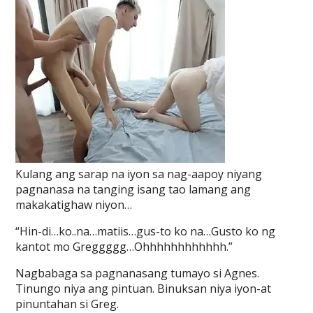
Kulang ang sarap na iyon sa nag-aapoy niyang
pagnanasa na tanging isang tao lamang ang
makakatighaw niyon…
“Hin-di…ko..na…matiis…gus-to ko na…Gusto ko ng
kantot mo Greggggg…Ohhhhhhhhhhhh.”
Nagbabaga sa pagnanasang tumayo si Agnes.
Tinungo niya ang pintuan. Binuksan niya iyon-at
pinuntahan si Greg.