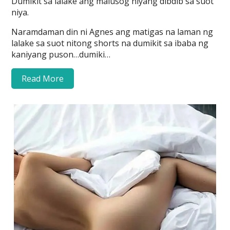
Dumikit sa lalake ang malusog niyang dibdib sa suot
niya.
Naramdaman din ni Agnes ang matigas na laman ng
lalake sa suot nitong shorts na dumikit sa ibaba ng
kaniyang puson…dumiki…
Read More