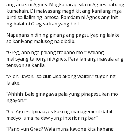
ang anak ni Agnes. Magkaharap sila ni Agnes habang
kumakain. Di maiwasang magdikit ang kanilang mga
binti sa ilalim ng lamesa. Ramdam ni Agnes ang init
ng balat ni Greg sa kaniyang binti.
Napapansin din ng ginang ang pagsulyap ng lalake
sa kaniyang malusog na dibdib.
“Greg, ano nga palang trabaho mo?” walang
malisyang tanong ni Agnes. Para lamang mawala ang
tensyon sa kanila.
“A-eh…kwan…sa club…isa akong waiter.” tugon ng
lalake.
“Ahhhh. Bale ginagawa pala yung pinapasukan mo
ngayon?”
“Oo Agnes. Ipinaayos kasi ng management dahil
medyo luma na daw yung interior ng bar.”
“Pano yun Greg? Wala muna kayong kita habang