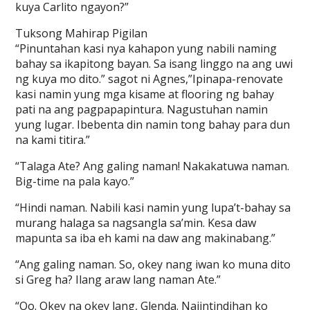
kuya Carlito ngayon?”
Tuksong Mahirap Pigilan
“Pinuntahan kasi nya kahapon yung nabili naming
bahay sa ikapitong bayan. Sa isang linggo na ang uwi
ng kuya mo dito.” sagot ni Agnes,”Ipinapa-renovate
kasi namin yung mga kisame at flooring ng bahay
pati na ang pagpapapintura. Nagustuhan namin
yung lugar. Ibebenta din namin tong bahay para dun
na kami titira.”
“Talaga Ate? Ang galing naman! Nakakatuwa naman.
Big-time na pala kayo.”
“Hindi naman. Nabili kasi namin yung lupa’t-bahay sa
murang halaga sa nagsangla sa’min. Kesa daw
mapunta sa iba eh kami na daw ang makinabang.”
“Ang galing naman. So, okey nang iwan ko muna dito
si Greg ha? Ilang araw lang naman Ate.”
“Oo. Okey na okey lang, Glenda. Naiintindihan ko