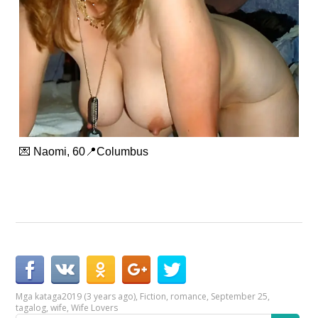
💌 Naomi, 60📍Columbus
Mga kataga
2019 (3 years ago)
,
Fiction
,
romance
,
September 25
,
tagalog
,
wife
,
Wife Lovers