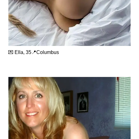
💌 Ella, 35📍Columbus