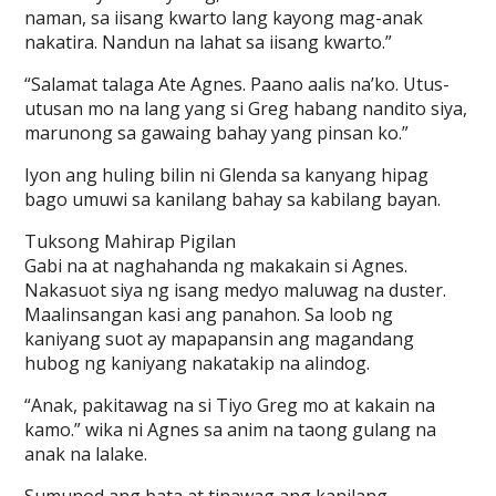
naman, sa iisang kwarto lang kayong mag-anak
nakatira. Nandun na lahat sa iisang kwarto.”
“Salamat talaga Ate Agnes. Paano aalis na’ko. Utus-
utusan mo na lang yang si Greg habang nandito siya,
marunong sa gawaing bahay yang pinsan ko.”
Iyon ang huling bilin ni Glenda sa kanyang hipag
bago umuwi sa kanilang bahay sa kabilang bayan.
Tuksong Mahirap Pigilan
Gabi na at naghahanda ng makakain si Agnes.
Nakasuot siya ng isang medyo maluwag na duster.
Maalinsangan kasi ang panahon. Sa loob ng
kaniyang suot ay mapapansin ang magandang
hubog ng kaniyang nakatakip na alindog.
“Anak, pakitawag na si Tiyo Greg mo at kakain na
kamo.” wika ni Agnes sa anim na taong gulang na
anak na lalake.