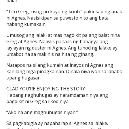
balat.
“Tito Greg, usog po kayo ng konti.” pakiusap ng anak
ni Agnes. Nasisikipan sa puwesto nito ang bata
habang kumakain.
Umusog ang lalaki at mas nagdikit pa ang balat nina
Greg at Agnes. Nalislis paitaas ng bahagya ang
laylayan ng duster ni Agnes. Ang tuhod ng lalake ay
umabot na sa makinis na hita ng ginang.
Natapos na silang kumain at inayos ni Agnes ang
kanilang mga pinagkainan. Dinala niya iyon sa lababo
upang hugasan.
GLAD YOU’RE ENJOYING THE STORY
Habang naghuhugas ay naramdaman niya ang
pagdikit ni Greg sa likod niya.
“Ako na ang maghuhugas niyan.”
Sa pagkabigla ay napaharap si Agnes sa lalake.