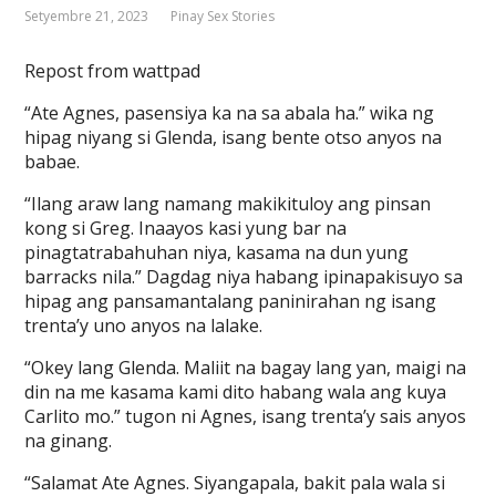
Setyembre 21, 2023
Pinay Sex Stories
Repost from wattpad
“Ate Agnes, pasensiya ka na sa abala ha.” wika ng
hipag niyang si Glenda, isang bente otso anyos na
babae.
“Ilang araw lang namang makikituloy ang pinsan
kong si Greg. Inaayos kasi yung bar na
pinagtatrabahuhan niya, kasama na dun yung
barracks nila.” Dagdag niya habang ipinapakisuyo sa
hipag ang pansamantalang paninirahan ng isang
trenta’y uno anyos na lalake.
“Okey lang Glenda. Maliit na bagay lang yan, maigi na
din na me kasama kami dito habang wala ang kuya
Carlito mo.” tugon ni Agnes, isang trenta’y sais anyos
na ginang.
“Salamat Ate Agnes. Siyangapala, bakit pala wala si