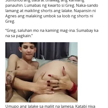
Sumunod ang bata at tinawag ang kanilang
panauhin. Lumabas ng kwarto si Greg. Naka-sando
lamang at maikling shorts ang lalake. Napansin ni
Agnes ang malaking umbok sa loob ng shorts ni
Greg.
“Greg, saluhan mo na kaming mag-ina. Sumabay ka
na sa pagkain.”
Umupo ang lalake sa maliit na lamesa. Katabi niya