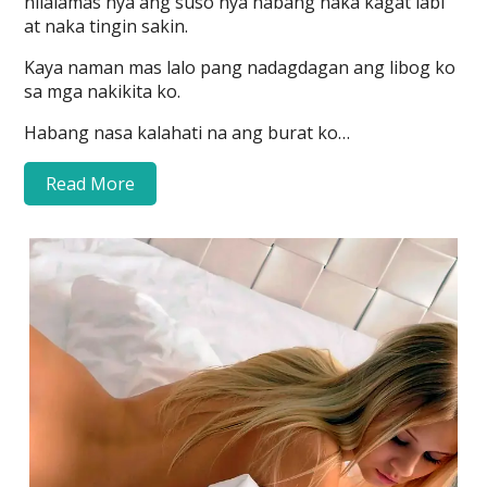
nilalamas nya ang suso nya habang naka kagat labi
at naka tingin sakin.
Kaya naman mas lalo pang nadagdagan ang libog ko
sa mga nakikita ko.
Habang nasa kalahati na ang burat ko…
Read More