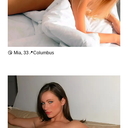
😘 Mia, 33📍Columbus