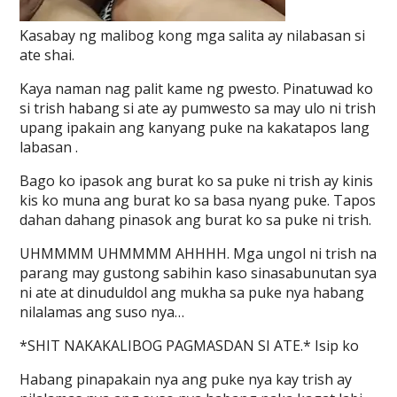
Kasabay ng malibog kong mga salita ay nilabasan si
ate shai.
Kaya naman nag palit kame ng pwesto. Pinatuwad ko
si trish habang si ate ay pumwesto sa may ulo ni trish
upang ipakain ang kanyang puke na kakatapos lang
labasan .
Bago ko ipasok ang burat ko sa puke ni trish ay kinis
kis ko muna ang burat ko sa basa nyang puke. Tapos
dahan dahang pinasok ang burat ko sa puke ni trish.
UHMMMM UHMMMM AHHHH. Mga ungol ni trish na
parang may gustong sabihin kaso sinasabunutan sya
ni ate at dinuduldol ang mukha sa puke nya habang
nilalamas ang suso nya…
*SHIT NAKAKALIBOG PAGMASDAN SI ATE.* Isip ko
Habang pinapakain nya ang puke nya kay trish ay