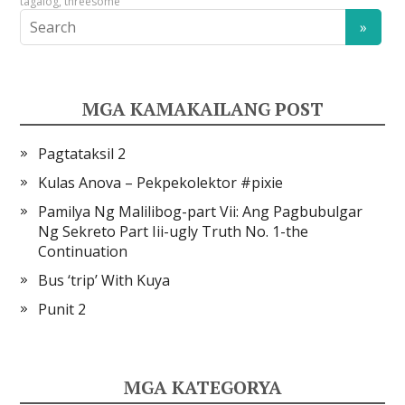
tagalog
,
threesome
MGA KAMAKAILANG POST
Pagtataksil 2
Kulas Anova – Pekpekolektor #pixie
Pamilya Ng Malilibog-part Vii: Ang Pagbubulgar
Ng Sekreto Part Iii-ugly Truth No. 1-the
Continuation
Bus ‘trip’ With Kuya
Punit 2
MGA KATEGORYA