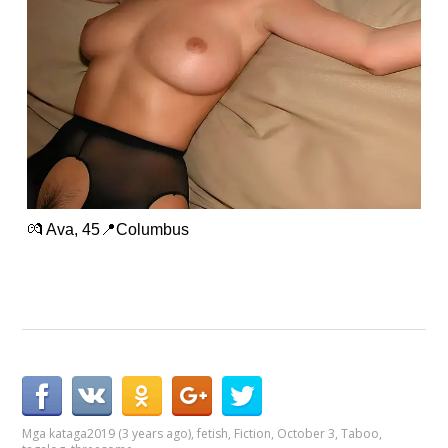
💏 Ava, 45📍Columbus
Mga kataga
2019 (3 years ago)
,
fetish
,
Fiction
,
October 3
,
Taboo
,