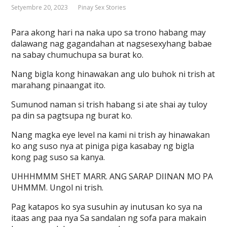
Setyembre 20, 2023
Pinay Sex Stories
Para akong hari na naka upo sa trono habang may
dalawang nag gagandahan at nagsesexyhang babae
na sabay chumuchupa sa burat ko.
Nang bigla kong hinawakan ang ulo buhok ni trish at
marahang pinaangat ito.
Sumunod naman si trish habang si ate shai ay tuloy
pa din sa pagtsupa ng burat ko.
Nang magka eye level na kami ni trish ay hinawakan
ko ang suso nya at piniga piga kasabay ng bigla
kong pag suso sa kanya.
UHHHMMM SHET MARR. ANG SARAP DIINAN MO PA
UHMMM. Ungol ni trish.
Pag katapos ko sya susuhin ay inutusan ko sya na
itaas ang paa nya Sa sandalan ng sofa para makain