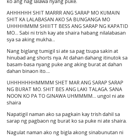
ko ang nag lalawa nyang puke.
AHHHHHH SHIT MARRR ANG SARAP MO KUMAIN
SHIT KA LALABASAN AKO SA BUNGANGA MO
UHHHHMMM SHIIITT BESS ANG SARAP NG KAPATID
MO… Sabi ni trish kay ate shaira habang nilalabasan
sya sa aking mukha…
Nang biglang tumigil si ate sa pag tsupa sakin at
hinubad ang shorts nya. At dahan dahang itinutok sa
basam-basa nyang puke ang aking burat at dahan
dahan binaon ito….
UHHHHHHHMMMM SHET MAR ANG SARAP SARAP
NG BURAT MO. SHIT BES ANG LAKI TALAGA. SANA
NOON KO PA TO GINAWA UHMMMM… ungol ni ate
shaira
Napatigil naman ako sa pagkain kay trish dahil sa
sarap ng pagbaon ng burat ko sa puke ni ate shaira.
Nagulat naman ako ng bigla akong sinabunutan ni