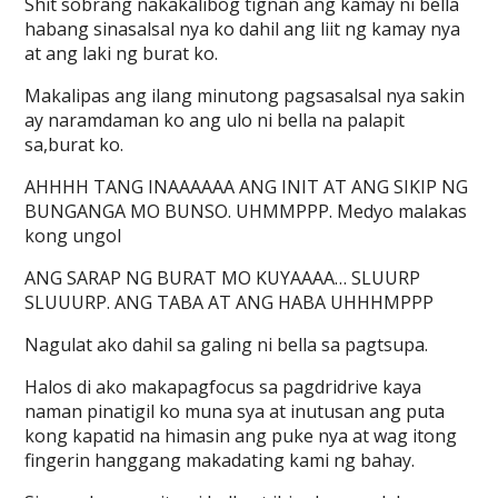
Shit sobrang nakakalibog tignan ang kamay ni bella
habang sinasalsal nya ko dahil ang liit ng kamay nya
at ang laki ng burat ko.
Makalipas ang ilang minutong pagsasalsal nya sakin
ay naramdaman ko ang ulo ni bella na palapit
sa,burat ko.
AHHHH TANG INAAAAAA ANG INIT AT ANG SIKIP NG
BUNGANGA MO BUNSO. UHMMPPP. Medyo malakas
kong ungol
ANG SARAP NG BURAT MO KUYAAAA… SLUURP
SLUUURP. ANG TABA AT ANG HABA UHHHMPPP
Nagulat ako dahil sa galing ni bella sa pagtsupa.
Halos di ako makapagfocus sa pagdridrive kaya
naman pinatigil ko muna sya at inutusan ang puta
kong kapatid na himasin ang puke nya at wag itong
fingerin hanggang makadating kami ng bahay.