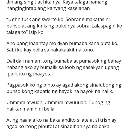
din ang singit at hita nya. Kaya talaga namang
nangingintab ang kanyang kaselanan.
“Ughh fuck ang swerte ko. Sobrang makatas ni
bunso at ang kinis ng puke nya sobra. Lalaspagin ko
talaga to” Isip ko
Ano pang inaantay mo dyan bumaba kana puta ko.
Sabi ko kay bella sa nakakaakit na tono.
Dali dali naman itong bumaba at pumasok ng bahay
habang ako ay bumalik sa loob ng sasakyan upang
ipark ito ng maayos.
Pagpasok ko ng pinto ay agad akong sinalubong ng
bunso kong kapatid ng hayok na hayok na halik.
Uhmmm mwuah. Uhmmm mwuuuah. Tunog ng
halikan namin ni bella
At ng naalala ko na baka andito si ate at si trish ay
agad ko itong pinutol at sinabihan sya na baka