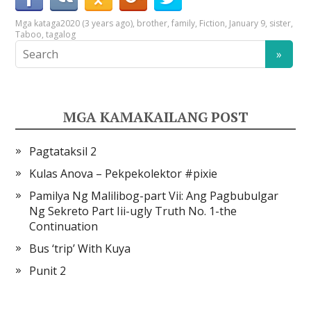
Mga kataga
2020 (3 years ago)
,
brother
,
family
,
Fiction
,
January 9
,
sister
,
Taboo
,
tagalog
MGA KAMAKAILANG POST
Pagtataksil 2
Kulas Anova – Pekpekolektor #pixie
Pamilya Ng Malilibog-part Vii: Ang Pagbubulgar
Ng Sekreto Part Iii-ugly Truth No. 1-the
Continuation
Bus ‘trip’ With Kuya
Punit 2