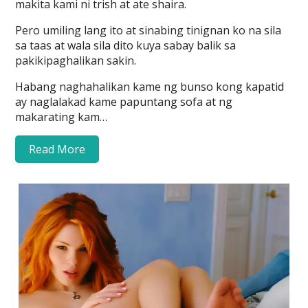
makita kami ni trish at ate shaira.
Pero umiling lang ito at sinabing tinignan ko na sila
sa taas at wala sila dito kuya sabay balik sa
pakikipaghalikan sakin.
Habang naghahalikan kame ng bunso kong kapatid
ay naglalakad kame papuntang sofa at ng
makarating kam…
Read More