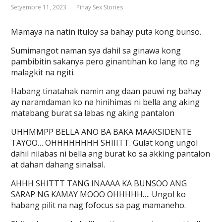
Setyembre 11, 2023
Pinay Sex Stories
Mamaya na natin ituloy sa bahay puta kong bunso.
Sumimangot naman sya dahil sa ginawa kong
pambibitin sakanya pero ginantihan ko lang ito ng
malagkit na ngiti.
Habang tinatahak namin ang daan pauwi ng bahay
ay naramdaman ko na hinihimas ni bella ang aking
matabang burat sa labas ng aking pantalon
UHHMMPP BELLA ANO BA BAKA MAAKSIDENTE
TAYOO… OHHHHHHHH SHIIITT. Gulat kong ungol
dahil nilabas ni bella ang burat ko sa akking pantalon
at dahan dahang sinalsal.
AHHH SHITTT TANG INAAAA KA BUNSOO ANG
SARAP NG KAMAY MOOO OHHHHH…. Ungol ko
habang pilit na nag fofocus sa pag mamaneho.