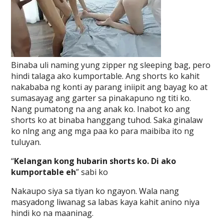
Binaba uli naming yung zipper ng sleeping bag, pero
hindi talaga ako kumportable. Ang shorts ko kahit
nakababa ng konti ay parang iniipit ang bayag ko at
sumasayag ang garter sa pinakapuno ng titi ko.
Nang pumatong na ang anak ko. Inabot ko ang
shorts ko at binaba hanggang tuhod. Saka ginalaw
ko nlng ang ang mga paa ko para maibiba ito ng
tuluyan.
“
Kelangan kong hubarin shorts ko. Di ako
kumportable eh
” sabi ko
Nakaupo siya sa tiyan ko ngayon. Wala nang
masyadong liwanag sa labas kaya kahit anino niya
hindi ko na maaninag.