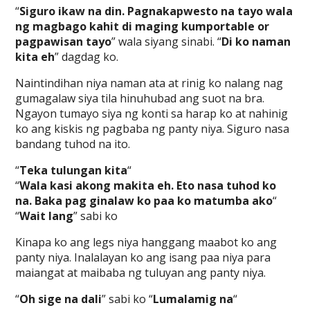
“
Siguro ikaw na din. Pagnakapwesto na tayo wala
ng magbago kahit di maging kumportable or
pagpawisan tayo
” wala siyang sinabi. “
Di ko naman
kita eh
” dagdag ko.
Naintindihan niya naman ata at rinig ko nalang nag
gumagalaw siya tila hinuhubad ang suot na bra.
Ngayon tumayo siya ng konti sa harap ko at nahinig
ko ang kiskis ng pagbaba ng panty niya. Siguro nasa
bandang tuhod na ito.
“
Teka tulungan kita
“
“
Wala kasi akong makita eh. Eto nasa tuhod ko
na. Baka pag ginalaw ko paa ko matumba ako
“
“
Wait lang
” sabi ko
Kinapa ko ang legs niya hanggang maabot ko ang
panty niya. Inalalayan ko ang isang paa niya para
maiangat at maibaba ng tuluyan ang panty niya.
“
Oh sige na dali
” sabi ko “
Lumalamig na
“