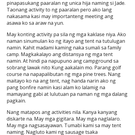
pinapasukang paaralan ng unica hija naming si Jade.
Taonang activity to ng paaralan pero ako lang
nakasama kasi may importanteng meeting ang
asawa ko sa araw na yun.
May konting activity pa sila ng mga kaklase niya. Ako
naman sinumulan ko ng itayo ang tent na tutulugan
namin. Kahit madami kaming naka sumali sa family
camp. Magkakalayo ang distansya ng mga tent
namin. At hindi pa napupuno ang campground sa
sobrang lawak nito Kung aakalain mo. Parang golf
course na napapalibutan ng mga pine trees. Nang
maitayo ko na ang tent, nag handa narin ako ng
pang bonfire namin kasi alam ko lalamig na
mamayang gabi at lulutuan pa naman ng mga dalang
pagkain.
Nang matapos ang activities nila. Kanya kanyang
diskarte na. May mga gigitara. May mga naglalaro.
May mga nagsasayawan. Tumabi kami sa may tent
naming. Nagluto kami ng sausage tsaka