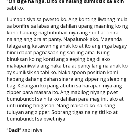
“
Oh sige na nga. Dito ka nalang sumiksik sa akin
”
sabi ko.
Lumapit siya sa pwesto ko. Ang konting liwanag mula
sa bonfire sa labas ang dahilan upang maaning ko ng
konti habang naghuhubad niya ang suot at tinira
nalang ang bra at panty. Napalunok ako. Maganda
talaga ang katawan ng anak ko at ito ang mga bagay
hindi dapat pagnasaan ng sariling ama. Nung
binuksan ko ng konti ang sleeping bag di ako
makapaniwala ang naka bra at panty lang na anak ko
ay sumiksik sa tabi ko. Naka spoon position kami
habang dahang dahan sinara ang zipper ng sleeping
bag. Kelangan ko pang abutin sa harapan niya ang
zipper para masara ito. Ang mabilog niyang pwet
bumubundol sa hita ko dahilan para mag init ako at
unti unting tinigasan. Nang maisara ko na nang
tuluyan ang zipper. Sobrang tigas na ng titi ko at
bumubundol sa pwet niya
“
Dad!
” sabi niya