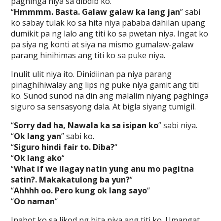
paghinga niya sa dibdib ko.
“
Hmmmm. Basta. Galaw galaw ka lang jan
” sabi
ko sabay tulak ko sa hita niya pababa dahilan upang
dumikit pa ng lalo ang titi ko sa pwetan niya. Ingat ko
pa siya ng konti at siya na mismo gumalaw-galaw
parang hinihimas ang titi ko sa puke niya.
Inulit ulit niya ito. Dinidiinan pa niya parang
pinaghihiwalay ang lips ng puke niya gamit ang titi
ko. Sunod sunod na din ang malalim niyang paghinga
siguro sa sensasyong dala. At bigla siyang tumigil.
“
Sorry dad ha, Nawala ka sa isipan ko
” sabi niya.
“
Ok lang yan
” sabi ko.
“
Siguro hindi fair to. Diba?
“
“
Ok lang ako
“
“
What if we ilagay natin yung anu mo pagitna
satin?. Makakatulong ba yun?
“
“
Ahhhh oo. Pero kung ok lang sayo
“
“
Oo naman
“
Inabot ko sa likod ng hita niya ang titi ko. Umangat