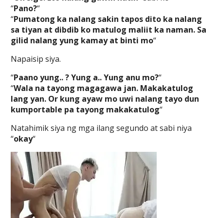
“
Pano?
“
“
Pumatong ka nalang sakin tapos dito ka nalang
sa tiyan at dibdib ko matulog maliit ka naman. Sa
gilid nalang yung kamay at binti mo
“
Napaisip siya.
“
Paano yung.. ? Yung a.. Yung anu mo?
“
“
Wala na tayong magagawa jan. Makakatulog
lang yan. Or kung ayaw mo uwi nalang tayo dun
kumportable pa tayong makakatulog
“
Natahimik siya ng mga ilang segundo at sabi niya
“
okay
“