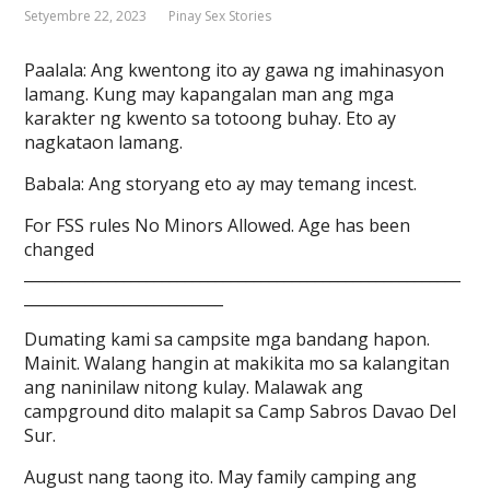
Setyembre 22, 2023
Pinay Sex Stories
Paalala: Ang kwentong ito ay gawa ng imahinasyon
lamang. Kung may kapangalan man ang mga
karakter ng kwento sa totoong buhay. Eto ay
nagkataon lamang.
Babala: Ang storyang eto ay may temang incest.
For FSS rules No Minors Allowed. Age has been
changed
_________________________________________________________
__________________________
Dumating kami sa campsite mga bandang hapon.
Mainit. Walang hangin at makikita mo sa kalangitan
ang naninilaw nitong kulay. Malawak ang
campground dito malapit sa Camp Sabros Davao Del
Sur.
August nang taong ito. May family camping ang