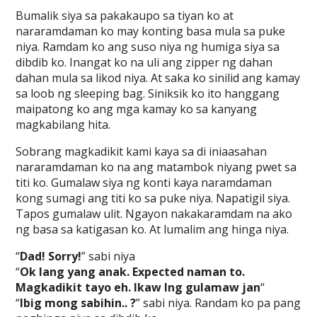
Bumalik siya sa pakakaupo sa tiyan ko at
nararamdaman ko may konting basa mula sa puke
niya. Ramdam ko ang suso niya ng humiga siya sa
dibdib ko. Inangat ko na uli ang zipper ng dahan
dahan mula sa likod niya. At saka ko sinilid ang kamay
sa loob ng sleeping bag. Siniksik ko ito hanggang
maipatong ko ang mga kamay ko sa kanyang
magkabilang hita.
Sobrang magkadikit kami kaya sa di iniaasahan
nararamdaman ko na ang matambok niyang pwet sa
titi ko. Gumalaw siya ng konti kaya naramdaman
kong sumagi ang titi ko sa puke niya. Napatigil siya.
Tapos gumalaw ulit. Ngayon nakakaramdam na ako
ng basa sa katigasan ko. At lumalim ang hinga niya.
“
Dad! Sorry!
” sabi niya
“
Ok lang yang anak. Expected naman to.
Magkadikit tayo eh. Ikaw lng gulamaw jan
“
“
Ibig mong sabihin.. ?
” sabi niya. Randam ko pa pang