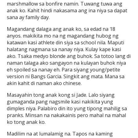
marshmallow sa bonfire namin. Tuwang tuwa ang
anak ko. Kahit hindi nakasama ang ina niya sa dapat
sana ay family day.
Magandang dalaga ang anak ko, sa edad na 18
anyos. makikita mo na ng magandang hubog ng
katawan kasi athlete din siya sa school nila. Maputi
halatang nagmana sa nanay niya. Kulay kape kasi
ako. Tsaka medyo blonde ang buhok. Sa totoo lang di
naman talaga ako sangayon na kulayan buhok niya
eh spoiled sa nanay eh. Para siyang young/petite
version ni Bangs Garcia. Singkit ang mata. Mana sa
akin kahit di naman ako chinese.
Masayahin tong anak kong si Jade. Lalo siyang
gumaganda pang nagsmile kasi nakikita yung
dimples niya. Palabiro din ito yung tipong mahilig sa
pranks. Minsan na nakakainis pero mahal na mahal
ko tong anak ko.
Madilim na at lumalamig na. Tapos na kaming