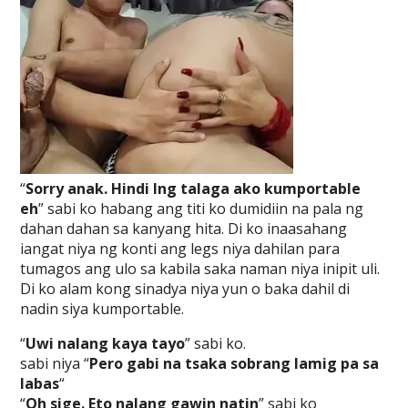
“
Sorry anak. Hindi lng talaga ako kumportable
eh
” sabi ko habang ang titi ko dumidiin na pala ng
dahan dahan sa kanyang hita. Di ko inaasahang
iangat niya ng konti ang legs niya dahilan para
tumagos ang ulo sa kabila saka naman niya inipit uli.
Di ko alam kong sinadya niya yun o baka dahil di
nadin siya kumportable.
“
Uwi nalang kaya tayo
” sabi ko.
sabi niya “
Pero gabi na tsaka sobrang lamig pa sa
labas
“
“
Oh sige. Eto nalang gawin natin
” sabi ko