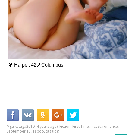
💖 Harper, 42📍Columbus
Mga kataga
2019 (4 years ago)
,
Fiction
,
First Time
,
incest
,
romance
,
September 15
,
Taboo
,
tagalog