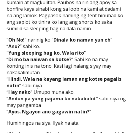
kumain at magkulitan. Paubos na rin ang apoy sa
bonfire kaya sinabi kong sa loob na kami at dadami
na ang lamok. Pagpasok naming ng tent hinubad ko
ang saplot ko tinira ko lang ang shorts ko saka
sumilid sa sleeping bag na dala namin.
“
Oh No!
” narinig ko “
Dinala ko naman yun eh
“
“
Anu?
” sabi ko.
“
Yung sleeping bag ko. Wala rito
“
“
Di mo ba naiwan sa kotse?
” Sabi ko na may
konting inis na tono. Kasi lagi nalang siyay may
nakakalimutan.
“
Hindi. Wala na kayang laman ang kotse pagalis
natin
” sabi niya.
“
Hay nako
” Umupo muna ako.
“
Andun pa yung pajama ko nakabalot
” sabi niya ng
may pangamba
“
Ayos. Ngayon ano gagawin natin?
“
Humihingos na siya. IIyak na ata.