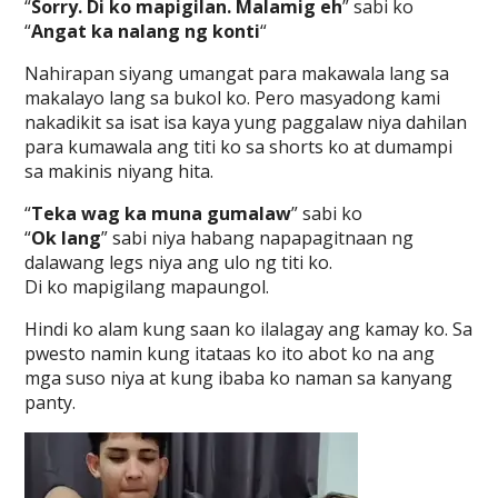
“
Sorry. Di ko mapigilan. Malamig eh
” sabi ko
“
Angat ka nalang ng konti
“
Nahirapan siyang umangat para makawala lang sa
makalayo lang sa bukol ko. Pero masyadong kami
nakadikit sa isat isa kaya yung paggalaw niya dahilan
para kumawala ang titi ko sa shorts ko at dumampi
sa makinis niyang hita.
“
Teka wag ka muna gumalaw
” sabi ko
“
Ok lang
” sabi niya habang napapagitnaan ng
dalawang legs niya ang ulo ng titi ko.
Di ko mapigilang mapaungol.
Hindi ko alam kung saan ko ilalagay ang kamay ko. Sa
pwesto namin kung itataas ko ito abot ko na ang
mga suso niya at kung ibaba ko naman sa kanyang
panty.