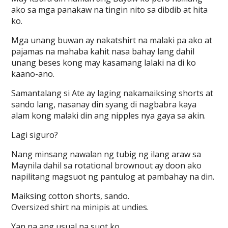
ako sa mga panakaw na tingin nito sa dibdib at hita
ko.
Mga unang buwan ay nakatshirt na malaki pa ako at
pajamas na mahaba kahit nasa bahay lang dahil
unang beses kong may kasamang lalaki na di ko
kaano-ano.
Samantalang si Ate ay laging nakamaiksing shorts at
sando lang, nasanay din syang di nagbabra kaya
alam kong malaki din ang nipples nya gaya sa akin.
Lagi siguro?
Nang minsang nawalan ng tubig ng ilang araw sa
Maynila dahil sa rotational brownout ay doon ako
napilitang magsuot ng pantulog at pambahay na din.
Maiksing cotton shorts, sando.
Oversized shirt na minipis at undies.
Yan na ang usual na suot ko.