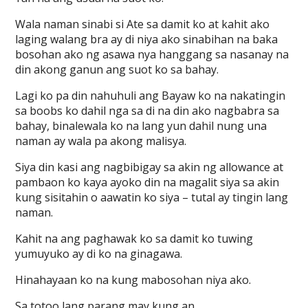
Wala naman sinabi si Ate sa damit ko at kahit ako
laging walang bra ay di niya ako sinabihan na baka
bosohan ako ng asawa nya hanggang sa nasanay na
din akong ganun ang suot ko sa bahay.
Lagi ko pa din nahuhuli ang Bayaw ko na nakatingin
sa boobs ko dahil nga sa di na din ako nagbabra sa
bahay, binalewala ko na lang yun dahil nung una
naman ay wala pa akong malisya.
Siya din kasi ang nagbibigay sa akin ng allowance at
pambaon ko kaya ayoko din na magalit siya sa akin
kung sisitahin o aawatin ko siya – tutal ay tingin lang
naman.
Kahit na ang paghawak ko sa damit ko tuwing
yumuyuko ay di ko na ginagawa.
Hinahayaan ko na kung mabosohan niya ako.
Sa totoo lang parang may kung an…