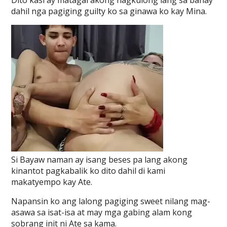
Dito kasi ay matagal akong nagkulong lang sa bahay
dahil nga pagiging guilty ko sa ginawa ko kay Mina.
Si Bayaw naman ay isang beses pa lang akong
kinantot pagkabalik ko dito dahil di kami
makatyempo kay Ate.
Napansin ko ang lalong pagiging sweet nilang mag-
asawa sa isat-isa at may mga gabing alam kong
sobrang init ni Ate sa kama.