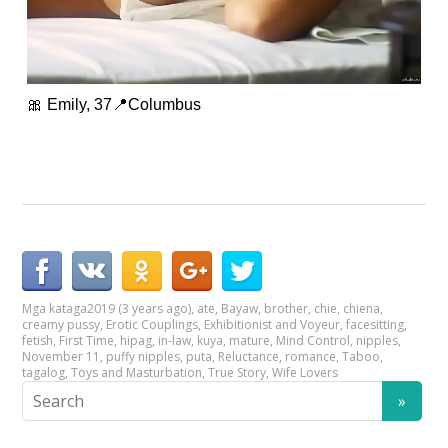
🎀 Emily, 37📍Columbus
Mga kataga
2019 (3 years ago)
,
ate
,
Bayaw
,
brother
,
chie
,
chiena
,
creamy pussy
,
Erotic Couplings
,
Exhibitionist and Voyeur
,
facesitting
,
fetish
,
First Time
,
hipag
,
in-law
,
kuya
,
mature
,
Mind Control
,
nipples
,
November 11
,
puffy nipples
,
puta
,
Reluctance
,
romance
,
Taboo
,
tagalog
,
Toys and Masturbation
,
True Story
,
Wife Lovers