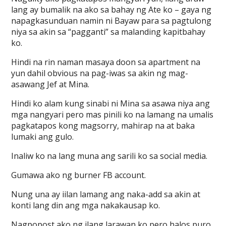
lang ay bumalik na ako sa bahay ng Ate ko – gaya ng
napagkasunduan namin ni Bayaw para sa pagtulong
niya sa akin sa “pagganti” sa malanding kapitbahay
ko.
Hindi na rin naman masaya doon sa apartment na
yun dahil obvious na pag-iwas sa akin ng mag-
asawang Jef at Mina.
Hindi ko alam kung sinabi ni Mina sa asawa niya ang
mga nangyari pero mas pinili ko na lamang na umalis
pagkatapos kong magsorry, mahirap na at baka
lumaki ang gulo.
Inaliw ko na lang muna ang sarili ko sa social media.
Gumawa ako ng burner FB account.
Nung una ay iilan lamang ang naka-add sa akin at
konti lang din ang mga nakakausap ko.
Nagpopost ako ng ilang larawan ko pero halos puro