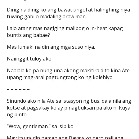
Dinig na dinig ko ang bawat ungol at halinghing niya
tuwing gabi o madaling araw man.
Lalo atang mas nagiging malibog o in-heat kapag
buntis ang babae?
Mas lumaki na din ang mga suso niya.
Naiinggit tuloy ako.
Naalala ko pa nung una akong makitira dito kina Ate
upang mag-aral pagtungtong ko ng kolehiyo.
– – – – – –
Sinundo ako nila Ate sa istasyon ng bus, dala nila ang
kotse at pagsakay ko ay pinagbuksan pa ako ni Kuya
ng pinto.
“Wow, gentleman.” sa isip ko.
May itsura din naman ang Bayaw ko pero naiilang