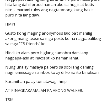
hita lang dahil proud naman ako sa hugis at kutis
nito – marami tuloy ang nagtatanong kung bakit
puro hita lang daw.
HMP!
Gusto kong maging anonymous lalo pa’t mahilig
akong mang-tease sa mga posts ko na nagpapalibog
sa mga “FB friends” ko.
Hindi ko alam pero biglang sumobra dami ang
nagpapa-add at inaccept ko naman lahat.
Nung una ay masaya pa pero sa sobrang daming
nagmemessage sa inbox ko ay di ko na ito binuksan.
Karamihan pa ay tumatawag, hmp!
AT PINAGKAKAMALAN PA AKONG WALKER..
TSK!