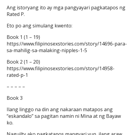
Ang istoryang ito ay mga pangyayari pagkatapos ng
Rated P.
Eto po ang simulang kwento:
Book 1 (1 – 19)
https://www.filipinosexstories.com/story/14696-para-
sa-mahilig-sa-malaking-nipples-1-5
Book 2 (1 – 20)
https://www.filipinosexstories.com/story/14958-
rated-p-1
– – – – –
Book 3
Ilang linggo na din ang nakaraan matapos ang
“eskandalo” sa pagitan namin ni Mina at ng Bayaw
ko.
Naguilty ako pagkatapos mangyari yun, ilang araw