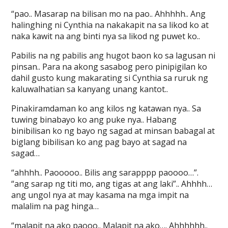
“pao.. Masarap na bilisan mo na pao.. Ahhhhh.. Ang
halinghing ni Cynthia na nakakapit na sa likod ko at
naka kawit na ang binti nya sa likod ng puwet ko..
Pabilis na ng pabilis ang hugot baon ko sa lagusan ni
pinsan.. Para na akong sasabog pero pinipigilan ko
dahil gusto kung makarating si Cynthia sa ruruk ng
kaluwalhatian sa kanyang unang kantot..
Pinakiramdaman ko ang kilos ng katawan nya.. Sa
tuwing binabayo ko ang puke nya.. Habang
binibilisan ko ng bayo ng sagad at minsan babagal at
biglang bibilisan ko ang pag bayo at sagad na
sagad…
“ahhhh.. Paooooo.. Bilis ang sarapppp paoooo…”.
“ang sarap ng titi mo, ang tigas at ang laki”.. Ahhhh…
ang ungol nya at may kasama na mga impit na
malalim na pag hinga…
“malapit na ako paooo.. Malapit na ako…. Ahhhhhh..