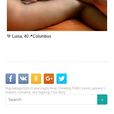
💚 Luisa, 40📍Columbus
Mga kataga
2020 (3 years ago)
,
Anal
,
Cheating
,
FUBU
,
incest
,
January 1
,
mature
,
romance
,
sex
,
tagalog
,
True Story