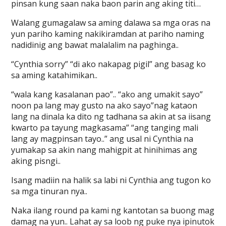
pinsan kung saan naka baon parin ang aking titi…
Walang gumagalaw sa aming dalawa sa mga oras na
yun pariho kaming nakikiramdan at pariho naming
nadidinig ang bawat malalalim na paghinga..
“Cynthia sorry” “di ako nakapag pigil” ang basag ko
sa aming katahimikan..
“wala kang kasalanan pao”.. “ako ang umakit sayo”
noon pa lang may gusto na ako sayo”nag kataon
lang na dinala ka dito ng tadhana sa akin at sa iisang
kwarto pa tayung magkasama” “ang tanging mali
lang ay magpinsan tayo..” ang usal ni Cynthia na
yumakap sa akin nang mahigpit at hinihimas ang
aking pisngi..
Isang madiin na halik sa labi ni Cynthia ang tugon ko
sa mga tinuran nya..
Naka ilang round pa kami ng kantotan sa buong mag
damag na yun.. Lahat ay sa loob ng puke nya ipinutok