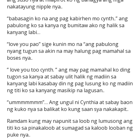
nakatayung nipple nya..
“babasagin ko na ang pag kabirhen mo cynth..” ang
pabulong ko sa kanya ng bumitaw ako ng halik sa
kanyang labi…
“love you pao” sige kunin mo na “ang pabulong
nyang tugun sa akin na may halung pag mamahal sa
boses nya..
” love you too cynth. ” ang may pag mamahal ko ding
tugon sa kanya at sabay ulit halik ng madiin sa
kanyang labi kasabay din ng pag lusung ko ng madiin
ng titi ko sa kanyang masikip na lagusan..
“ummmmmmm”… Ang ungul ni Cynthia at sabay baon
ng kuko nya sa balikat ko kung saan sya nakakapit..
Ramdam kung may napunit sa loob ng lumusong ang
titi ko sa pinakaloob at sumagad sa kaloob looban ng
puke nya..