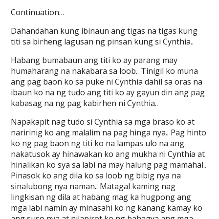
Continuation…
Dahandahan kung ibinaun ang tigas na tigas kung
titi sa birheng lagusan ng pinsan kung si Cynthia..
Habang bumabaun ang titi ko ay parang may
humaharang na nakabara sa loob.. Tinigil ko muna
ang pag baon ko sa puke ni Cynthia dahil sa oras na
ibaun ko na ng tudo ang titi ko ay gayun din ang pag
kabasag na ng pag kabirhen ni Cynthia..
Napakapit nag tudo si Cynthia sa mga braso ko at
naririnig ko ang malalim na pag hinga nya.. Pag hinto
ko ng pag baon ng titi ko na lampas ulo na ang
nakatusok ay hinawakan ko ang mukha ni Cynthia at
hinalikan ko sya sa labi na may halung pag mamahal..
Pinasok ko ang dila ko sa loob ng bibig nya na
sinalubong nya naman.. Matagal kaming nag
lingkisan ng dila at habang mag ka hugpong ang
mga labi namin ay minasahi ko ng kanang kamay ko
ang suso nya at nilapirot ko ng bahagya ang mga