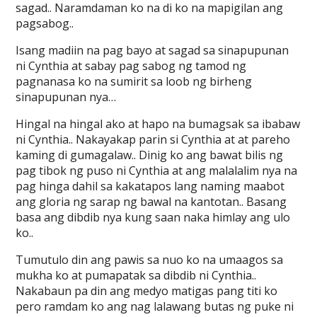
sagad.. Naramdaman ko na di ko na mapigilan ang
pagsabog..
Isang madiin na pag bayo at sagad sa sinapupunan
ni Cynthia at sabay pag sabog ng tamod ng
pagnanasa ko na sumirit sa loob ng birheng
sinapupunan nya…
Hingal na hingal ako at hapo na bumagsak sa ibabaw
ni Cynthia.. Nakayakap parin si Cynthia at at pareho
kaming di gumagalaw.. Dinig ko ang bawat bilis ng
pag tibok ng puso ni Cynthia at ang malalalim nya na
pag hinga dahil sa kakatapos lang naming maabot
ang gloria ng sarap ng bawal na kantotan.. Basang
basa ang dibdib nya kung saan naka himlay ang ulo
ko..
Tumutulo din ang pawis sa nuo ko na umaagos sa
mukha ko at pumapatak sa dibdib ni Cynthia..
Nakabaun pa din ang medyo matigas pang titi ko
pero ramdam ko ang nag lalawang butas ng puke ni