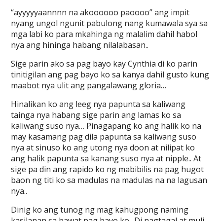
“ayyyyyaannnn na akoooooo paoooo” ang impit
nyang ungol ngunit pabulong nang kumawala sya sa
mga labi ko para mkahinga ng malalim dahil habol
nya ang hininga habang nilalabasan..
Sige parin ako sa pag bayo kay Cynthia di ko parin
tinitigilan ang pag bayo ko sa kanya dahil gusto kung
maabot nya ulit ang pangalawang gloria…
Hinalikan ko ang leeg nya papunta sa kaliwang
tainga nya habang sige parin ang lamas ko sa
kaliwang suso nya… Pinagapang ko ang halik ko na
may kasamang pag dila papunta sa kaliwang suso
nya at sinuso ko ang utong nya doon at nilipat ko
ang halik papunta sa kanang suso nya at nipple.. At
sige pa din ang rapido ko ng mabibilis na pag hugot
baon ng titi ko sa madulas na madulas na na lagusan
nya..
Dinig ko ang tunog ng mag kahugpong naming
kasilanan sa bawat pag bayo ko.. Di nagtagal at muli