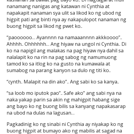
nanamang nanigas ang katawan ni Cynthia at
napakapit nanaman sya ulit sa likod ko ng ubod ng
higpit pati ang binti nya ay nakapulopot nanaman ng
buong higpit sa likod ng pwet ko..
“paoooooo… Ayannnn na namaaannnn akkkoooo”..
Ahhhh.. Ohhhhhh… Ang hiyaw na ungol ni Cynthia.. Di
ko na napigil ang malakas na pag hiyaw nya dahil sa
nalalapit ko na rin na pag sabog ng namumuong
tamod ko sa itlog ko na gusto na kumawala at
sumabog na parang kanyon sa dulo ng titi ko..
“cynth.. Malapit na din ako”.. Ang sabi ko sa kanya..
“sa loob mo iputok pao”.. Safe ako” ang sabi nya na
naka yakap parin sa akin ng mahigpit habang sige
ang bayo ko ng buong bilis sa kanyang napakasarap
na ubod na dulas na lagusan…
Pagkadinig ko ng sinabi ni Cynthia ay niyakap ko ng
buong higpit at bumayo ako ng mabilis at sagad na