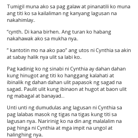
Tumigil muna ako sa pag galaw at pinanatili ko muna
ang titi ko sa kailaliman ng kanyang lagusan na
nakahimlay..
“cynth.. Di kana birhen.. Ang turan ko habang
nakahawak ako sa mukha nya..
” kantotin mo na ako pao” ang utos ni Cynthia sa akin
at sabay halik nya ulit sa labi ko..
Pag kadinig ko ng sinabi ni Cynthia ay dahan dahan
kung hinugot ang titi ko hanggang kalahati at
ibinalik ng dahan dahan ulit papasok ng sagad na
sagad.. Paulit ulit kung ibinaon at hugot at baon ulit
ng mabagal at banayad…
Unti unti ng dumudulas ang lagusan ni Cynthia sa
pag lalabas masok ng tigas na tigas kung titi sa
lagusan nya.. Naririnig ko na din ang malalalim na
pag hinga ni Cynthia at mga impit na ungol at
halinghing nya..