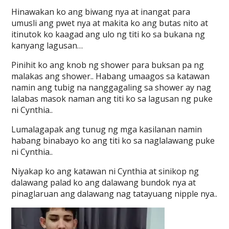
Hinawakan ko ang biwang nya at inangat para
umusli ang pwet nya at makita ko ang butas nito at
itinutok ko kaagad ang ulo ng titi ko sa bukana ng
kanyang lagusan…
Pinihit ko ang knob ng shower para buksan pa ng
malakas ang shower.. Habang umaagos sa katawan
namin ang tubig na nanggagaling sa shower ay nag
lalabas masok naman ang titi ko sa lagusan ng puke
ni Cynthia..
Lumalagapak ang tunug ng mga kasilanan namin
habang binabayo ko ang titi ko sa naglalawang puke
ni Cynthia..
Niyakap ko ang katawan ni Cynthia at sinikop ng
dalawang palad ko ang dalawang bundok nya at
pinaglaruan ang dalawang nag tatayuang nipple nya..