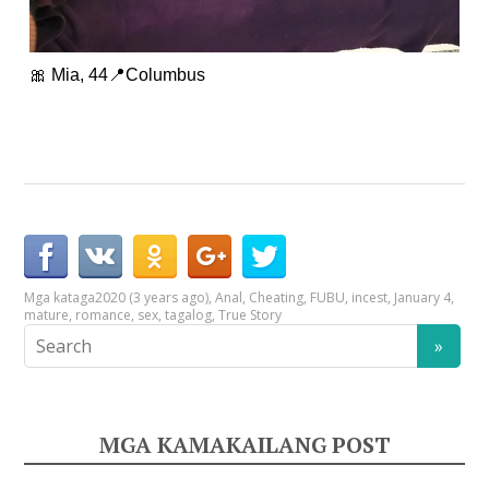
🎀 Mia, 44📍Columbus
Mga kataga
2020 (3 years ago)
,
Anal
,
Cheating
,
FUBU
,
incest
,
January 4
,
mature
,
romance
,
sex
,
tagalog
,
True Story
MGA KAMAKAILANG POST