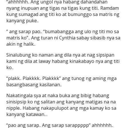
“ahhhhhh.. Ang ungol nya habang dahandahan
nyang inupuan ang tigas na tigas kung titi.. Ramdam
kung sumagad ang titi ko at bumunggo sa matris ng
kanyang puke..
” ang sarap pao.. “bumabangga ang ulo ng titi mo sa
matris ko”.. Ang turan ni Cynthia sabay sibasib nya sa
akin ng halik..
Sinalubung ko naman ang dila nya at nag sipsipan
kami ng dila at laway habang kinakabayo nya ang titi
ko..
“plakk.. Plakkkk.. Plakkkk” ang tunog ng aming mga
basangbasang kasilanan..
Nakatingala sya at naka buka ang bibig habang
sinisipsip ko ng salitan ang kanyang matigas na na
nipple.. Habang nakapulupot ang mga kamay ko sa
kanyang katawan…
“pao ang sarap.. Ang sarap sarappppp” ahhhhhh..