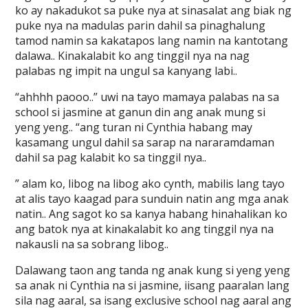
ko ay nakadukot sa puke nya at sinasalat ang biak ng
puke nya na madulas parin dahil sa pinaghalung
tamod namin sa kakatapos lang namin na kantotang
dalawa.. Kinakalabit ko ang tinggil nya na nag
palabas ng impit na ungul sa kanyang labi..
“ahhhh paooo..” uwi na tayo mamaya palabas na sa
school si jasmine at ganun din ang anak mung si
yeng yeng.. “ang turan ni Cynthia habang may
kasamang ungul dahil sa sarap na nararamdaman
dahil sa pag kalabit ko sa tinggil nya..
” alam ko, libog na libog ako cynth, mabilis lang tayo
at alis tayo kaagad para sunduin natin ang mga anak
natin.. Ang sagot ko sa kanya habang hinahalikan ko
ang batok nya at kinakalabit ko ang tinggil nya na
nakausli na sa sobrang libog..
Dalawang taon ang tanda ng anak kung si yeng yeng
sa anak ni Cynthia na si jasmine, iisang paaralan lang
sila nag aaral, sa isang exclusive school nag aaral ang