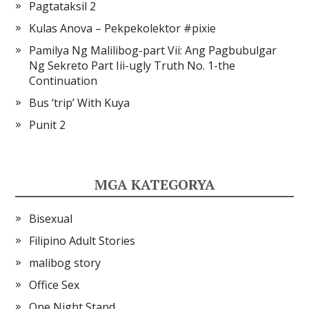
Pagtataksil 2
Kulas Anova – Pekpekolektor #pixie
Pamilya Ng Malilibog-part Vii: Ang Pagbubulgar
Ng Sekreto Part Iii-ugly Truth No. 1-the
Continuation
Bus ‘trip’ With Kuya
Punit 2
MGA KATEGORYA
Bisexual
Filipino Adult Stories
malibog story
Office Sex
One Night Stand