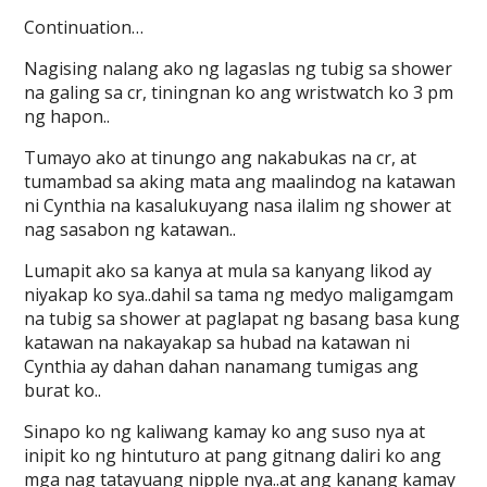
Continuation…
Nagising nalang ako ng lagaslas ng tubig sa shower
na galing sa cr, tiningnan ko ang wristwatch ko 3 pm
ng hapon..
Tumayo ako at tinungo ang nakabukas na cr, at
tumambad sa aking mata ang maalindog na katawan
ni Cynthia na kasalukuyang nasa ilalim ng shower at
nag sasabon ng katawan..
Lumapit ako sa kanya at mula sa kanyang likod ay
niyakap ko sya..dahil sa tama ng medyo maligamgam
na tubig sa shower at paglapat ng basang basa kung
katawan na nakayakap sa hubad na katawan ni
Cynthia ay dahan dahan nanamang tumigas ang
burat ko..
Sinapo ko ng kaliwang kamay ko ang suso nya at
inipit ko ng hintuturo at pang gitnang daliri ko ang
mga nag tatayuang nipple nya..at ang kanang kamay