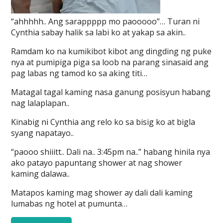
“ahhhhh.. Ang sarappppp mo paooooo”… Turan ni
Cynthia sabay halik sa labi ko at yakap sa akin..
Ramdam ko na kumikibot kibot ang dingding ng puke
nya at pumipiga piga sa loob na parang sinasaid ang
pag labas ng tamod ko sa aking titi…
Matagal tagal kaming nasa ganung posisyun habang
nag lalaplapan..
Kinabig ni Cynthia ang relo ko sa bisig ko at bigla
syang napatayo..
“paooo shiiitt.. Dali na.. 3:45pm na..” habang hinila nya
ako patayo papuntang shower at nag shower
kaming dalawa..
Matapos kaming mag shower ay dali dali kaming
lumabas ng hotel at pumunta…