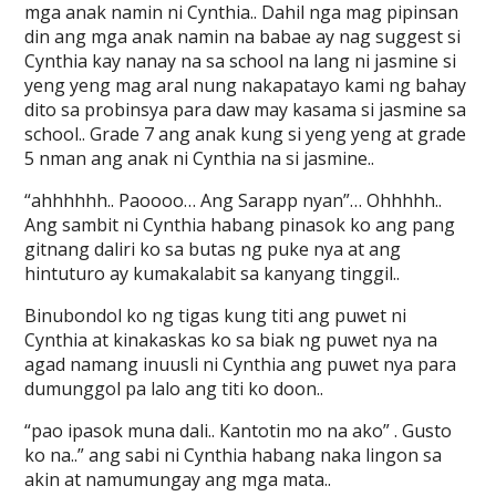
mga anak namin ni Cynthia.. Dahil nga mag pipinsan
din ang mga anak namin na babae ay nag suggest si
Cynthia kay nanay na sa school na lang ni jasmine si
yeng yeng mag aral nung nakapatayo kami ng bahay
dito sa probinsya para daw may kasama si jasmine sa
school.. Grade 7 ang anak kung si yeng yeng at grade
5 nman ang anak ni Cynthia na si jasmine..
“ahhhhhh.. Paoooo… Ang Sarapp nyan”… Ohhhhh..
Ang sambit ni Cynthia habang pinasok ko ang pang
gitnang daliri ko sa butas ng puke nya at ang
hintuturo ay kumakalabit sa kanyang tinggil..
Binubondol ko ng tigas kung titi ang puwet ni
Cynthia at kinakaskas ko sa biak ng puwet nya na
agad namang inuusli ni Cynthia ang puwet nya para
dumunggol pa lalo ang titi ko doon..
“pao ipasok muna dali.. Kantotin mo na ako” . Gusto
ko na..” ang sabi ni Cynthia habang naka lingon sa
akin at namumungay ang mga mata..