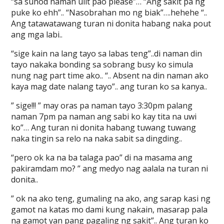
“sa sunod naman ulit pao please”… “Ang sakit pa ng
puke ko ehh”.. “Nasobrahan mo ng biak”….hehehe “..
Ang tatawatawang turan ni donita habang naka pout
ang mga labi..
“sige kain na lang tayo sa labas teng”..di naman din
tayo nakaka bonding sa sobrang busy ko simula
nung nag part time ako.. “.. Absent na din naman ako
kaya mag date nalang tayo”.. ang turan ko sa kanya..
” sige!!! ” may oras pa naman tayo 3:30pm palang
naman 7pm pa naman ang sabi ko kay tita na uwi
ko”… Ang turan ni donita habang tuwang tuwang
naka tingin sa relo na naka sabit sa dingding..
“pero ok ka na ba talaga pao” di na masama ang
pakiramdam mo? ” ang medyo nag aalala na turan ni
donita..
” ok na ako teng, gumaling na ako, ang sarap kasi ng
gamot na katas mo dami kung nakain, masarap pala
na gamot yan pang pagaling ng sakit”.. Ang turan ko