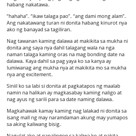
habang nakatawa..
“hahaha”.. “ikaw talaga pao”.. “ang dami mong alam”..
Ang nakatawang turan ni donita habang kinurot nya
ako ng banayad sa tagiliran..
Nag tawanan kaming dalawa at makikita sa mukha ni
donita ang saya nya dahil talagang wala na nga
naman talaga kaming oras na mag bonding date na
dalawa.. Kaya dahil sa pag yaya ko sa kanya ay
lumiwanag ang mukha nya at makikita mo sa mukha
nya ang excitement..
Siniil ko sa labi si donita at pagkatapos ng maalab
namin na halikan ay magkasabay kaming naligo at
nag ayus ng sarili para sa date naming dalawa..
Magkahawak kamay kaming nag lalakad ni donita sa
isang mall ng may naramdaman akung may yumapos
sa aking kaliwang bisig..
Nagulat ako at napalingon sa kaliwa ko at nakita