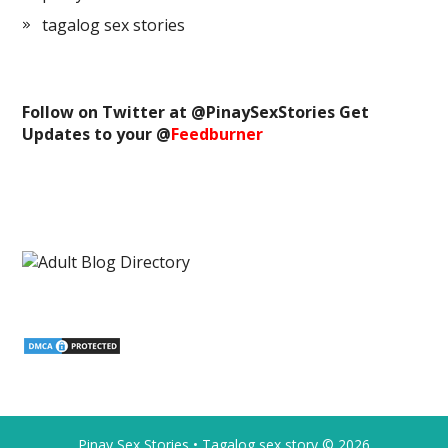
tagalog sex stories
Follow on Twitter at @
PinaySexStories
Get
Updates to your @
Feedburner
Pinay Sex Stories • Tagalog sex story
© 2026