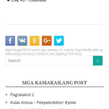
💖 Ella, 43📍Columbus
Mga kataga
2020 (3 years ago)
,
January 13
,
mature
,
Pag babalik alala ng
nakaraang love story
,
romance
,
sex
,
tagalog
,
True Story
MGA KAMAKAILANG POST
Pagtataksil 2
Kulas Anova – Pekpekolektor #pixie