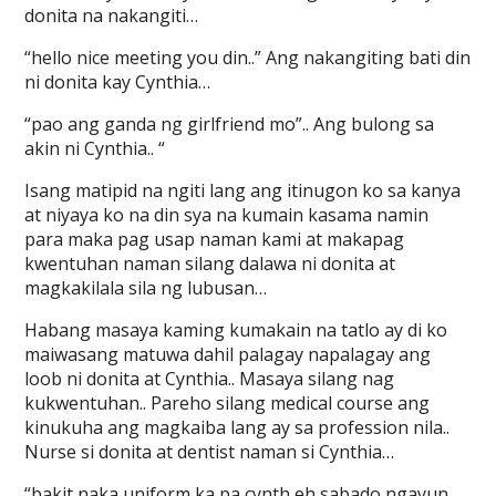
donita na nakangiti…
“hello nice meeting you din..” Ang nakangiting bati din
ni donita kay Cynthia…
“pao ang ganda ng girlfriend mo”.. Ang bulong sa
akin ni Cynthia.. “
Isang matipid na ngiti lang ang itinugon ko sa kanya
at niyaya ko na din sya na kumain kasama namin
para maka pag usap naman kami at makapag
kwentuhan naman silang dalawa ni donita at
magkakilala sila ng lubusan…
Habang masaya kaming kumakain na tatlo ay di ko
maiwasang matuwa dahil palagay napalagay ang
loob ni donita at Cynthia.. Masaya silang nag
kukwentuhan.. Pareho silang medical course ang
kinukuha ang magkaiba lang ay sa profession nila..
Nurse si donita at dentist naman si Cynthia…
“bakit naka uniform ka pa cynth eh sabado ngayun