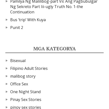
Pamilya Ng Malilibog-part Vii: Ang Pagbubulgar
Ng Sekreto Part Iii-ugly Truth No. 1-the
Continuation
Bus ‘trip’ With Kuya
Punit 2
MGA KATEGORYA
Bisexual
Filipino Adult Stories
malibog story
Office Sex
One Night Stand
Pinay Sex Stories
pinoy sex stories