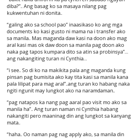
diba?”.. Ang basag ko sa masaya nilang pag
kukwentuhan ni donita..
“galing ako sa school pao” inaasikaso ko ang mga
documents ko kasi gusto ni mama na i transfer ako
sa manila.. Mas maganda daw kasi na doon ako mag
aral kasi mas ok daw doon sa manila pag doon ako
naka pag tapos kumpara dito sa atin sa probinsya”…
ang nakangiting turan ni Cynthia…
“i see.. So di ko na makikita pala ang maganda kung
pinsan pag bumisita ako kay tita kasi sa manila kana
pala lilipat para mag aral”..ang turan ko habang naka
ngiti ngunit may lungkot ako na naramdaman..
“pag natapos ka nang pag aaral pao visit mo ako sa
manila ha”.. Ang turan naman ni Cynthia habang
nakangiti pero maaninag din ang lungkot sa kanyang
mata..
“haha.. Oo naman pag nag apply ako, sa manila din