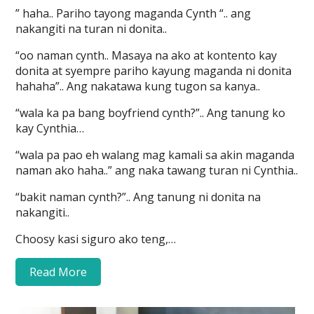
” haha.. Pariho tayong maganda Cynth “.. ang
nakangiti na turan ni donita..
“oo naman cynth.. Masaya na ako at kontento kay
donita at syempre pariho kayung maganda ni donita
hahaha”.. Ang nakatawa kung tugon sa kanya..
“wala ka pa bang boyfriend cynth?”.. Ang tanung ko
kay Cynthia…
“wala pa pao eh walang mag kamali sa akin maganda
naman ako haha..” ang naka tawang turan ni Cynthia..
“bakit naman cynth?”.. Ang tanung ni donita na
nakangiti..
Choosy kasi siguro ako teng,…
Read More